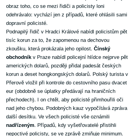
obraz toho, co se mezi řidiči a policisty loni
odehrávalo: vychází jen z případů, které ohlásili sami
dopravní policisté.
Podnapilý řidič v Hradci Králové nabídl policistům pět
tisíc korun za to, že zapomenou na dechovou
zkoušku, která prokázala jeho opilost.
Čínský
obchodník
v Praze nabídl policejní hlídce nejprve pět
amerických dolarů, později přidal padesát českých
korun a deset hongkongských dolarů. Polský turista v
Přerově vložil při kontrole do cestovního pasu dvacet
eur (obdobně se úplatky předávají na hraničních
přechodech). I on chtěl, aby policisté přimhouřili oči
nad jeho chybou. Podobných kauz vypočítává zpráva
další desítku. Ve všech policisté vše oznámili
nadřízeným
. Případů, kdy vyšetřovatelé přistihli
nepoctivé policisty, se ve zprávě zmiňuje minimum.