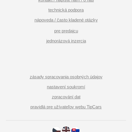
technická podpora
nápoveda / často kladené otázky
pre predajcu
jednorázová inzercia
zásady spracovania osobných údajov
nastavení soukromí
zpracování dat
pravidlá pre užívateľov webu TipCars