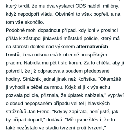
který tvrdil, že mu dva vyslanci ODS nabídli milióny,
když nepodpoří vládu. Obvinění to však popřeli, a na
tom vše skončilo.
Podobně mohl dopadnout případ, kdy loni v prosinci
přišla k zástupci jihlavské městské policie, který má
na starosti dohled nad výkonem
alternativních
trestů
, žena odsouzená k obecně prospěšným
pracím. Nabídla mu pět tisíc korun. Za to chtěla, aby jí
potvrdil, že již odpracovala soudem předepsané
hodiny. Strážník jednal jinak než Kořistka. "Okamžitě
ji vyhodil a běžel za mnou. Když si ji k výslechu
pozvala policie, přiznala, že úplatek nabízela," vypráví
o dosud nepopsaném případu velitel jihlavských
strážníků Jan Frenc. "Kdyby zapírala, není jisté, jak
by případ dopadl," dodává. "Měli jsme štěstí, že to
také nezůstalo ve stadiu tvrzení proti tvrzení,"