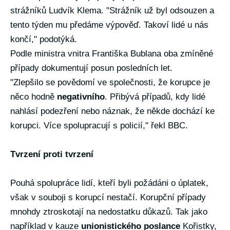
strážníků Ludvík Klema. "Strážník už byl odsouzen a
tento týden mu předáme výpověď. Takoví lidé u nás
končí," podotýká.
Podle ministra vnitra Františka Bublana oba zmíněné
případy dokumentují posun posledních let.
"Zlepšilo se povědomí ve společnosti, že korupce je
něco hodně
negativního
. Přibývá případů, kdy lidé
nahlásí podezření nebo náznak, že někde dochází ke
korupci. Více spolupracují s policií," řekl BBC.
Tvrzení proti tvrzení
Pouhá spolupráce lidí, kteří byli požádáni o úplatek,
však v souboji s korupcí nestačí. Korupční případy
mnohdy ztroskotají na nedostatku důkazů. Tak jako
například v kauze
unionistického poslance
Kořistky,