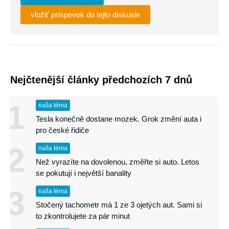
vložiť príspevok do tejto diskusie
Nejčtenější články předchozích 7 dnů
1
naša téma
Tesla konečně dostane mozek. Grok změní auta i
pro české řidiče
2
naša téma
Než vyrazíte na dovolenou, změřte si auto. Letos
se pokutují i největší banality
3
naša téma
Stočený tachometr má 1 ze 3 ojetých aut. Sami si
to zkontrolujete za pár minut