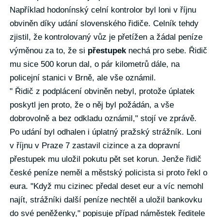
Například hodonínský celní kontrolor byl loni v říjnu
obviněn díky udání slovenského řidiče. Celník tehdy
zjistil, že kontrolovaný vůz je přetížen a žádal peníze
výměnou za to, že si
přestupek
nechá pro sebe. Řidič
mu sice 500 korun dal, o pár kilometrů dále, na
policejní stanici v Brně, ale vše oznámil.
" Řidič z podplácení obviněn nebyl, protože úplatek
poskytl jen proto, že o něj byl požádán, a vše
dobrovolně a bez odkladu oznámil," stojí ve zprávě.
Po udání byl odhalen i úplatný pražský strážník. Loni
v říjnu v Praze 7 zastavil cizince a za dopravní
přestupek mu uložil pokutu pět set korun. Jenže řidič
české peníze neměl a městský policista si proto řekl o
eura. "Když mu cizinec předal deset eur a víc nemohl
najít, strážníki další peníze nechtěl a uložil bankovku
do své peněženky," popisuje případ náměstek ředitele