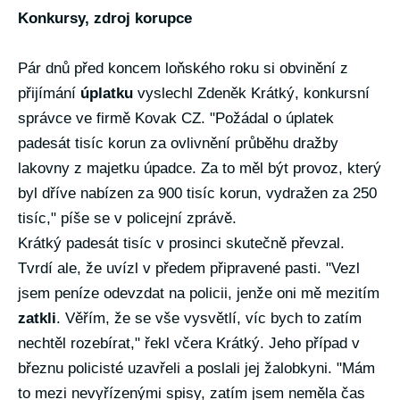
Konkursy, zdroj korupce
Pár dnů před koncem loňského roku si obvinění z
přijímání
úplatku
vyslechl Zdeněk Krátký, konkursní
správce ve firmě Kovak CZ. "Požádal o úplatek
padesát tisíc korun za ovlivnění průběhu dražby
lakovny z majetku úpadce. Za to měl být provoz, který
byl dříve nabízen za 900 tisíc korun, vydražen za 250
tisíc," píše se v policejní zprávě.
Krátký padesát tisíc v prosinci skutečně převzal.
Tvrdí ale, že uvízl v předem připravené pasti. "Vezl
jsem peníze odevzdat na policii, jenže oni mě mezitím
zatkli
. Věřím, že se vše vysvětlí, víc bych to zatím
nechtěl rozebírat," řekl včera Krátký. Jeho případ v
březnu policisté uzavřeli a poslali jej žalobkyni. "Mám
to mezi nevyřízenými spisy, zatím jsem neměla čas