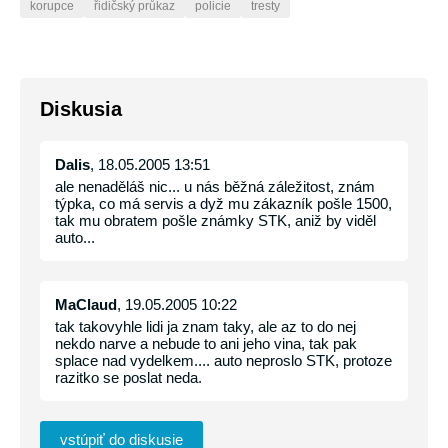
korupce
řidičský průkaz
policie
tresty
Diskusia
Dalis
, 18.05.2005 13:51
ale nenaděláš nic... u nás běžná záležitost, znám
týpka, co má servis a dyž mu zákazník pošle 1500,
tak mu obratem pošle známky STK, aniž by viděl
auto...
MaClaud
, 19.05.2005 10:22
tak takovyhle lidi ja znam taky, ale az to do nej
nekdo narve a nebude to ani jeho vina, tak pak
splace nad vydelkem.... auto neproslo STK, protoze
razitko se poslat neda.
vstúpiť do diskusie