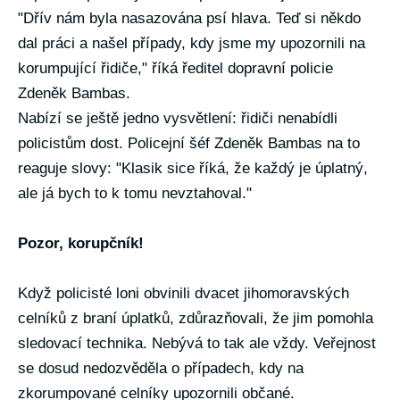
"Dřív nám byla nasazována psí hlava. Teď si někdo
dal práci a našel případy, kdy jsme my upozornili na
korumpující řidiče," říká ředitel dopravní policie
Zdeněk Bambas.
Nabízí se ještě jedno vysvětlení: řidiči nenabídli
policistům dost. Policejní šéf Zdeněk Bambas na to
reaguje slovy: "Klasik sice říká, že každý je úplatný,
ale já bych to k tomu nevztahoval."
Pozor, korupčník!
Když policisté loni obvinili dvacet jihomoravských
celníků z braní úplatků, zdůrazňovali, že jim pomohla
sledovací technika. Nebývá to tak ale vždy. Veřejnost
se dosud nedozvěděla o případech, kdy na
zkorumpované celníky upozornili občané.