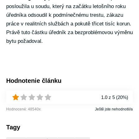
posloužila u soudu, který na začátku letošního roku
úředníka odsoudil k podmínečnému trestu, zákazu
práce v realitních službách a pokutě třicet tisíc korun.
Právě tuto částku úředník za bezproblémovou výměnu
bytu požadoval.
Hodnotenie článku
1.0
z 5 (
20%
)
Hodnocené:
48540
x
Ještě jste nehodnotil/a
Tagy