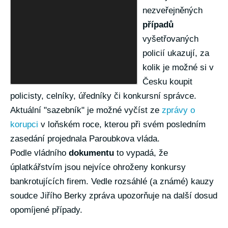
nezveřejněných
případů
vyšetřovaných
policií ukazují, za
kolik je možné si v
Česku koupit
policisty, celníky, úředníky či konkursní správce.
Aktuální "sazebník" je možné vyčíst ze
zprávy o
korupci
v loňském roce, kterou při svém posledním
zasedání projednala Paroubkova vláda.
Podle vládního
dokumentu
to vypadá, že
úplatkářstvím jsou nejvíce ohroženy konkursy
bankrotujících firem. Vedle rozsáhlé (a známé) kauzy
soudce Jiřího Berky zpráva upozorňuje na další dosud
opomíjené případy.