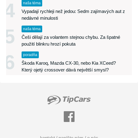
4
naša téma
Vypadají rychleji než jedou: Sedm zajímavých aut z
nedávné minulosti
5
naša téma
Češi dělají za volantem stejnou chybu. Za špatné
použití blinkru hrozí pokuta
6
poradňa
Škoda Karoq, Mazda CX-30, nebo Kia XCeed?
Který ojetý crossover dává největší smysl?
kontakt / napíšte nám / o nás