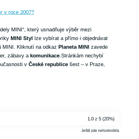
r v roce 2007?
dely MINI“, který usnadňuje výběr mezi
briky
MINI Styl
lze vybírat a přímo i objednávat
ů MINI. Kliknutí na odkaz
Planeta MINI
zavede
her, zábavy a
komunikace
.Stránkám nechybí
oučasnosti v
České republice
šest – v Praze,
1.0
z 5 (
20%
)
Ještě jste nehodnotil/a