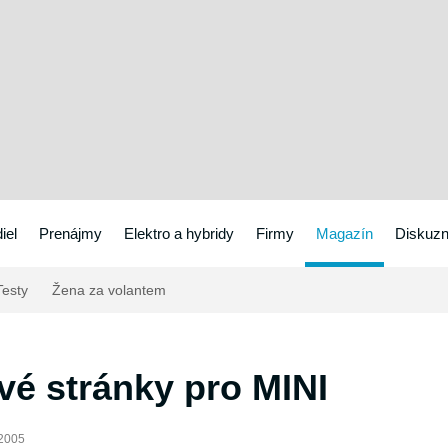
iel
Prenájmy
Elektro a hybridy
Firmy
Magazín
Diskuzn
esty
Žena za volantem
vé stránky pro MINI
.2005