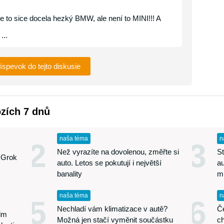
je to sice docela hezký BMW, ale není to MINI!!! A
...
ríspevok do tejto diskusie
ozích 7 dnů
naša téma
n
2
3
Než vyrazíte na dovolenou, změřte si
St
 Grok
auto. Letos se pokutují i největší
au
banality
m
naša téma
n
5
6
Nechladí vám klimatizace v autě?
Če
edm
Možná jen stačí vyměnit součástku
ch