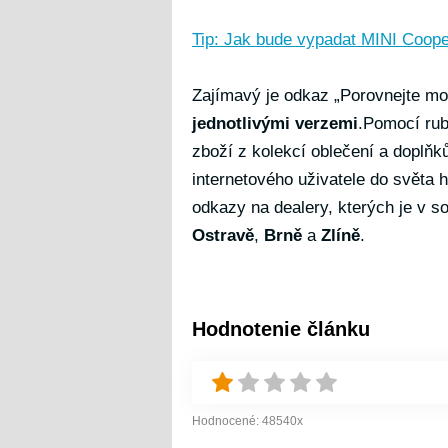
Tip: Jak bude vypadat MINI Coope
Zajímavý je odkaz „Porovnejte mo
jednotlivými verzemi
.Pomocí ru
zboží z kolekcí oblečení a doplňk
internetového uživatele do světa 
odkazy na dealery, kterých je v s
Ostravě
,
Brně
a
Zlíně
.
Hodnotenie článku
Hodnocené:
48540
x