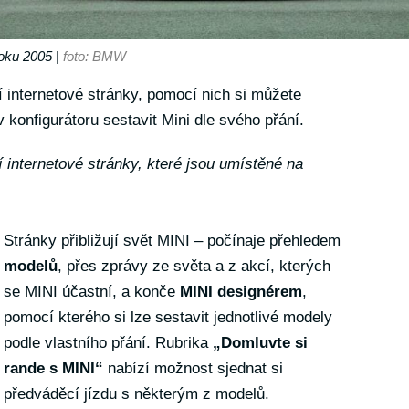
roku 2005
|
foto: BMW
í internetové stránky, pomocí nich si můžete
v konfigurátoru sestavit Mini dle svého přání.
í internetové stránky, které jsou umístěné na
Stránky přibližují svět MINI – počínaje přehledem
modelů
, přes zprávy ze světa a z akcí, kterých
se MINI účastní, a konče
MINI designérem
,
pomocí kterého si lze sestavit jednotlivé modely
podle vlastního přání. Rubrika
„Domluvte si
rande s MINI“
nabízí možnost sjednat si
předváděcí jízdu s některým z modelů.