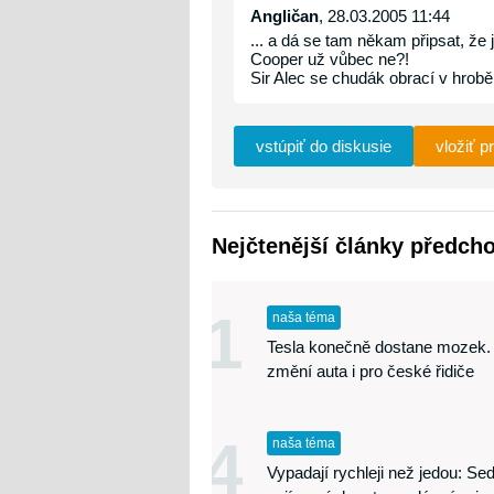
Angličan
, 28.03.2005 11:44
... a dá se tam někam připsat, že 
Cooper už vůbec ne?!
Sir Alec se chudák obrací v hrobě 
vstúpiť do diskusie
vložiť p
Nejčtenější články předch
1
naša téma
Tesla konečně dostane mozek.
změní auta i pro české řidiče
4
naša téma
Vypadají rychleji než jedou: S