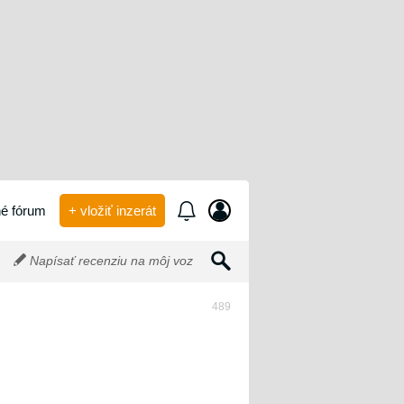
é fórum
+ vložiť inzerát
Napísať recenziu na môj voz
489