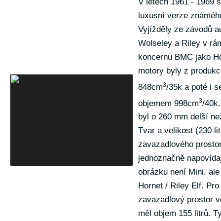
V letech 1961 - 1969 s
luxusní verze známého
Vyjížděly ze závodů a
Wolseley a Riley v rá
koncernu BMC jako Hor
motory byly z produk
3
848cm
/35k a poté i 
3
objemem 998cm
/40k.
byl o 260 mm delší ne
Tvar a velikost (230 lit
zavazadlového prosto
jednoznačně napovídaj
obrázku není Mini, al
Hornet / Riley Elf. Pro
zavazadlový prostor v
měl objem 155 litrů. T