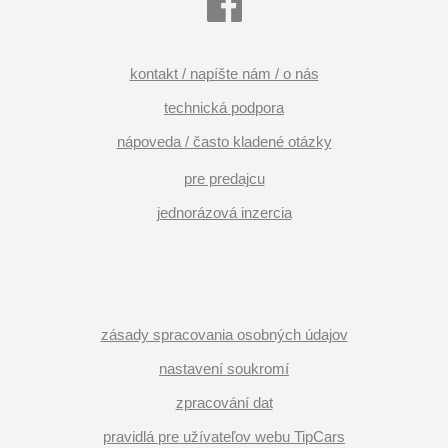
kontakt / napíšte nám / o nás
technická podpora
nápoveda / často kladené otázky
pre predajcu
jednorázová inzercia
zásady spracovania osobných údajov
nastavení soukromí
zpracování dat
pravidlá pre užívateľov webu TipCars