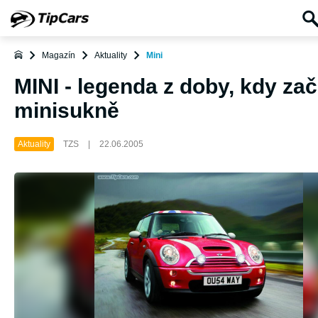
Magazín
Aktuality
Mini
MINI - legenda z doby, kdy zač
minisukně
Aktuality
TZS
|
22.06.2005