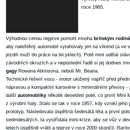
roce 1965.
Výhodnou cenou nejprve pomohl mnoha
britským rodin
aby naleštěný automobil vytahovaly jen na víkend (a ve 
jezdili muži do práce na bicyklech). Poté mini udělal sláv
závodních okruzích a v neposlední řadě si jej dodnes mno
gagy
Rowana Atkinsona, neboli Mr. Beana.
Technické řešení vozu - motor uložený napříč před před
nápravou a kompaktní karosérie s minimálními převisy - 
další
automobilky
několik desetiletí poté, co první Mini M
z výrobní haly. Stalo se tak v roce 1957, kdy vznikl jeho 
prototyp. Následovala úspěšná šedesátá léta a první polo
sedmdesátých, ta vystřídala mini-krize, aby se vůz v d
letech úspěšně vrátil a teprve v roce 2000 skončil. Raritou