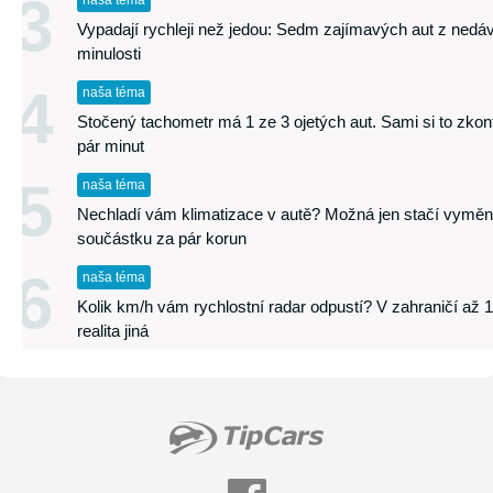
3
naša téma
Vypadají rychleji než jedou: Sedm zajímavých aut z nedá
minulosti
4
naša téma
Stočený tachometr má 1 ze 3 ojetých aut. Sami si to zkont
pár minut
5
naša téma
Nechladí vám klimatizace v autě? Možná jen stačí vyměn
součástku za pár korun
6
naša téma
Kolik km/h vám rychlostní radar odpustí? V zahraničí až 1
realita jiná