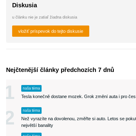
Diskusia
u článku nie je zatiaľ žiadna diskusia
vložiť príspevok do tejto diskusie
Nejčtenější články předchozích 7 dnů
1
naša téma
Tesla konečně dostane mozek. Grok změní auta i pro česk
2
naša téma
Než vyrazíte na dovolenou, změřte si auto. Letos se pokutu
největší banality