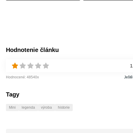
Hodnotenie článku
1
Hodnocené:
48540
x
Ještě
Tagy
Mini
legenda
výroba
historie