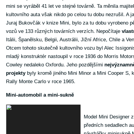
mini se vyráběl 41 let ve stejné továrně. Ta měnila majite
kultovního auta však nikdo po celou tu dobu nezrušil. A j
Juraj Bukovčák v knize Mini, bylo za tu dobu vyrobeno pě
vozů ve 133 různých továrních verzích. Nepočítaje
vlast
Itálii, Španělsku, Belgii, Austrálii, Jižní Africe, Chile a Ve
Otcem tohoto skutečně kultovního vozu byl Alec Issigonis
mladý konstruktér nastoupil v roce 1936 do Morris Motors
Cowley nedaleko Oxfordu. Jeho pozdějšími
nejvýznamně
projekty
byly kromě jiného Mini Minor a Mini Cooper S, k
Rally Monte Carlo v roce 1965.
Mini-automobil a mini-sukně
Model Mini Designer z
předních sedadlech a
návrhářky minisukně 