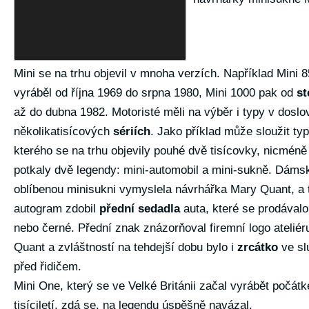
Mini se na trhu objevil v mnoha verzích. Například Mini 
vyráběl od října 1969 do srpna 1980, Mini 1000 pak od
st
až do dubna 1982. Motoristé měli na výběr i typy v doslo
několikatisícových
sériích
. Jako příklad může sloužit ty
kterého se na trhu objevily pouhé dvě tisícovky, nicmén
potkaly dvě legendy: mini-automobil a mini-sukně. Dáms
oblíbenou minisukni vymyslela návrhářka Mary Quant, a t
autogram zdobil
přední sedadla
auta, které se prodávalo 
nebo černé. Přední znak znázorňoval firemní logo atelié
Quant a zvláštností na tehdejší dobu bylo i
zrcátko
ve sl
před řidičem.
Mini One, který se ve Velké Británii začal vyrábět počá
tisíciletí, zdá se, na legendu úspěšně navázal.