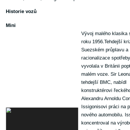
Historie vozů
Mini
Vývoj malého klasika 
roku 1956.Tehdejší kri
Suezském průplavu a 
racionalizace spotřeb
vyvolala v Británii po
malém voze. Sir Leona
tehdejší BMC, nabídl
konstruktérovi řeckéh
Alexandru Arnoldu Con
Issigonisovi práci na p
nového automobilu. Is
koncentroval na výrob