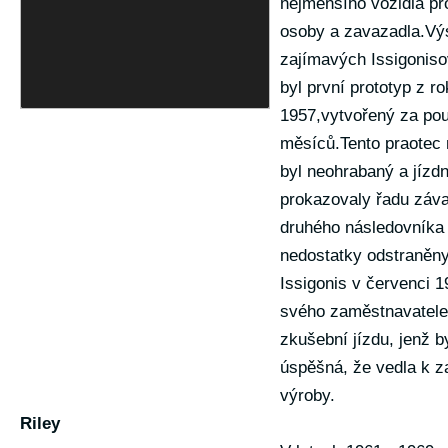
nejmenšího vozidla pr
osoby a zavazadla.V
zajímavých Issigoniso
byl první prototyp z r
1957,vytvořený za po
měsíců.Tento praotec 
byl neohrabaný a jízdn
prokazovaly řadu závad
druhého následovníka 
nedostatky odstraněn
Issigonis v červenci 
svého zaměstnavatele
zkušební jízdu, jenž by
úspěšná, že vedla k z
výroby.
Riley