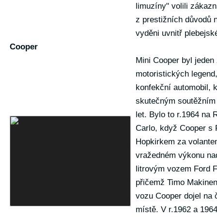
limuzíny" volili zákazní
z prestižních důvodů n
vyděni uvnitř plebejsk
Cooper
Mini Cooper byl jeden 
motoristických legend
konfekční automobil, k
skutečným soutěžním
let. Bylo to r.1964 na 
Carlo, když Cooper s
Hopkirkem za volantem
vražedném výkonu na
litrovým vozem Ford F
přičemž Timo Makinen
vozu Cooper dojel na 
místě. V r.1962 a 1964