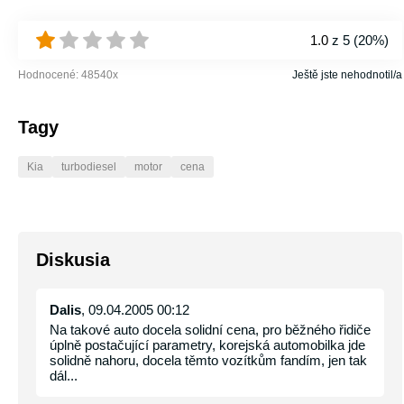
1.0
z 5 (
20%
)
Hodnocené:
48540
x
Ještě jste nehodnotil/a
Tagy
Kia
turbodiesel
motor
cena
Diskusia
Dalis
, 09.04.2005 00:12
Na takové auto docela solidní cena, pro běžného řidiče
úplně postačující parametry, korejská automobilka jde
solidně nahoru, docela těmto vozítkům fandím, jen tak
dál...