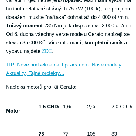
variabilní geometrie jeho
lopatek
. Maximální výkon má
hodnotu relativně slušných 75 kW (100 k), ale pro jeho
dosažení musíte "nafťáka" dohnat až do 4 000 ot./min.
Točivý moment
235 Nm je k dispozici ve 2 000 ot./min.
Od 6. dubna všechny verze modelu Cerato nabízejí se
slevou 35 000 Kč. Více informací,
kompletní ceník
a
výbavu najdete
ZDE
.
TIP: Nové podsekce na Tipcars.com: Nové modely,
Aktuality, Tajné projekty...
Nabídka motorů pro Kii Cerato:
1,5 CRDi
1,6i
2,0i
2,0 CRDi
Motor
75
77
105
83