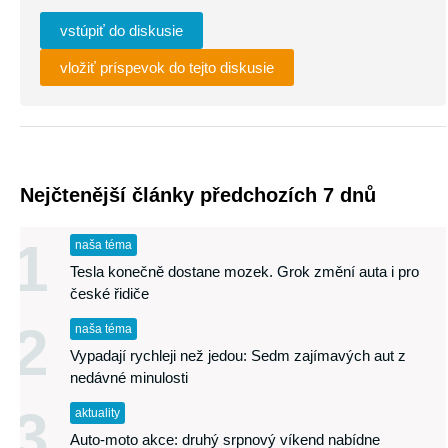
vstúpiť do diskusie
vložiť príspevok do tejto diskusie
Nejčtenější články předchozích 7 dnů
1
naša téma
Tesla konečně dostane mozek. Grok změní auta i pro
české řidiče
2
naša téma
Vypadají rychleji než jedou: Sedm zajímavých aut z
nedávné minulosti
3
aktuality
Auto-moto akce: druhý srpnový víkend nabídne