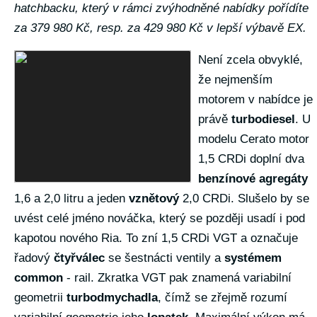
hatchbacku, který v rámci zvýhodněné nabídky pořídíte
za 379 980 Kč, resp. za 429 980 Kč v lepší výbavě EX.
Není zcela obvyklé,
že nejmenším
motorem v nabídce je
právě
turbodiesel
. U
modelu Cerato motor
1,5 CRDi doplní dva
benzínové agregáty
1,6 a 2,0 litru a jeden
vznětový
2,0 CRDi. Slušelo by se
uvést celé jméno nováčka, který se později usadí i pod
kapotou nového Ria. To zní 1,5 CRDi VGT a označuje
řadový
čtyřválec
se šestnácti ventily a
systémem
common
- rail. Zkratka VGT pak znamená variabilní
geometrii
turbodmychadla
, čímž se zřejmě rozumí