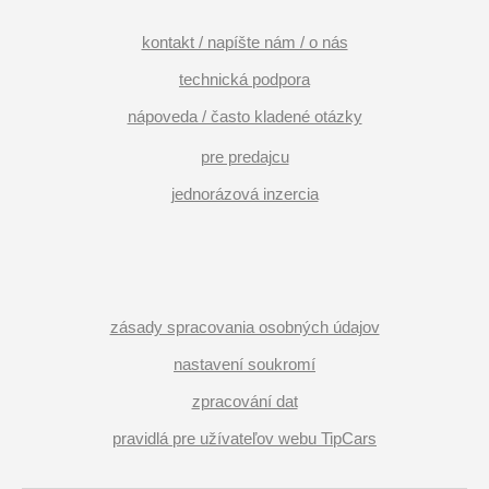
kontakt / napíšte nám / o nás
technická podpora
nápoveda / často kladené otázky
pre predajcu
jednorázová inzercia
zásady spracovania osobných údajov
nastavení soukromí
zpracování dat
pravidlá pre užívateľov webu TipCars