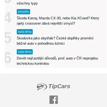
všechny typy
4
poradňa
Škoda Karoq, Mazda CX-30, nebo Kia XCeed? Který
ojetý crossover dává největší smysl?
5
naša téma
Škodovka jako obytňák? České doplňky promění
běžné auto v pohodlnou ložnici
6
naša téma
Devět nejčastější důvodů, proč auta v ČR neprojdou
technickou kontrolou