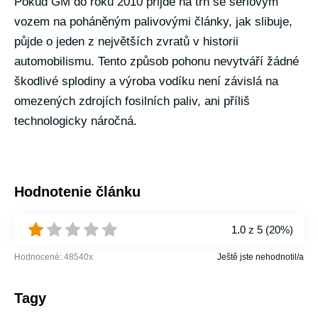
Pokud GM do roku 2010 přijde na trh se sériovým
vozem na poháněným palivovými články, jak slibuje,
půjde o jeden z největších zvratů v historii
automobilismu. Tento způsob pohonu nevytváří žádné
škodlivé splodiny a výroba vodíku není závislá na
omezených zdrojích fosilních paliv, ani příliš
technologicky náročná.
Hodnotenie článku
1.0
z 5 (
20%
)
Hodnocené:
48540
x
Ještě jste nehodnotil/a
Tagy