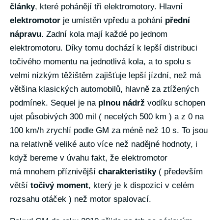
články
, které pohánějí tři elektromotory. Hlavní
elektromotor
je umístěn vpředu a pohání
přední
nápravu
. Zadní kola mají každé po jednom
elektromotoru. Díky tomu dochází k lepší distribuci
točivého momentu na jednotlivá kola, a to spolu s
velmi nízkým těžištěm zajišťuje lepší jízdní, než má
většina klasických automobilů, hlavně za ztížených
podmínek. Sequel je na
plnou nádrž
vodíku schopen
ujet působivých 300 mil ( necelých 500 km ) a z 0 na
100 km/h zrychlí podle GM za méně než 10 s. To jsou
na relativně veliké auto více než nadějné hodnoty, i
když bereme v úvahu fakt, že elektromotor
má mnohem příznivější
charakteristiky
( především
větší
točivý moment
, který je k dispozici v celém
rozsahu otáček ) než motor spalovací.