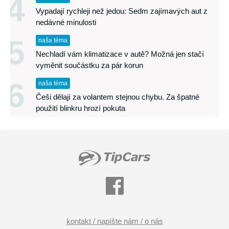
4
Vypadají rychleji než jedou: Sedm zajímavých aut z
nedávné minulosti
5
naša téma
Nechladí vám klimatizace v autě? Možná jen stačí
vyměnit součástku za pár korun
6
naša téma
Češi dělají za volantem stejnou chybu. Za špatné
použití blinkru hrozí pokuta
kontakt / napíšte nám / o nás