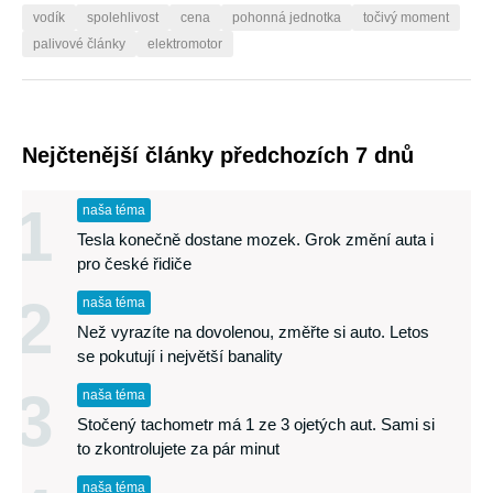
vodík
spolehlivost
cena
pohonná jednotka
točivý moment
palivové články
elektromotor
Nejčtenější články předchozích 7 dnů
1
naša téma
Tesla konečně dostane mozek. Grok změní auta i
pro české řidiče
2
naša téma
Než vyrazíte na dovolenou, změřte si auto. Letos
se pokutují i největší banality
3
naša téma
Stočený tachometr má 1 ze 3 ojetých aut. Sami si
to zkontrolujete za pár minut
naša téma