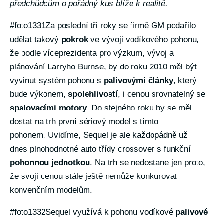
předchůdcům o pořádný kus blíže k realitě.
#foto1331Za poslední tři roky se firmě GM podařilo
udělat takový
pokrok
ve vývoji vodíkového pohonu,
že podle víceprezidenta pro výzkum, vývoj a
plánování Larryho Burnse, by do roku 2010 měl být
vyvinut systém pohonu s
palivovými články
, který
bude výkonem,
spolehlivostí
, i cenou srovnatelný se
spalovacími motory
. Do stejného roku by se měl
dostat na trh první sériový model s tímto
pohonem. Uvidíme, Sequel je ale každopádně už
dnes plnohodnotné auto třídy crossover s funkční
pohonnou jednotkou
. Na trh se nedostane jen proto,
že svoji cenou stále ještě nemůže konkurovat
konvenčním modelům.
#foto1332Sequel využívá k pohonu vodíkové
palivové