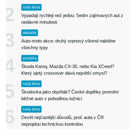
2
naša téma
Vypadají rychleji než jedou: Sedm zajímavých aut z
nedávné minulosti
3
aktuality
Auto-moto akce: druhý srpnový víkend nabídne
všechny typy
4
poradňa
Škoda Karoq, Mazda CX-30, nebo Kia XCeed?
Který ojetý crossover dává největší smysl?
5
naša téma
Škodovka jako obytňák? České doplňky promění
běžné auto v pohodlnou ložnici
6
naša téma
Devět nejčastější důvodů, proč auta v ČR
neprojdou technickou kontrolou