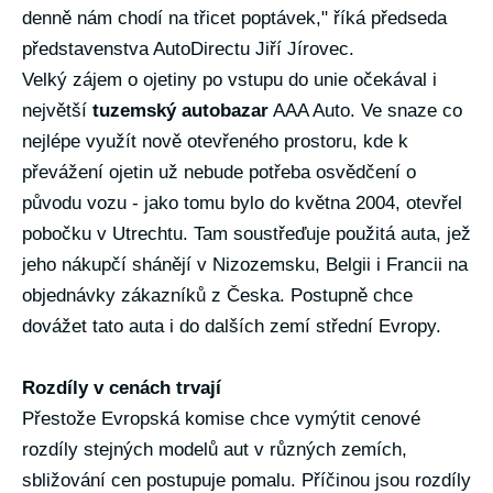
denně nám chodí na třicet poptávek," říká předseda
představenstva AutoDirectu Jiří Jírovec.
Velký zájem o ojetiny po vstupu do unie očekával i
největší
tuzemský
autobazar
AAA Auto. Ve snaze co
nejlépe využít nově otevřeného prostoru, kde k
převážení ojetin už nebude potřeba osvědčení o
původu vozu - jako tomu bylo do května 2004, otevřel
pobočku v Utrechtu. Tam soustřeďuje použitá auta, jež
jeho nákupčí shánějí v Nizozemsku, Belgii i Francii na
objednávky zákazníků z Česka. Postupně chce
dovážet tato auta i do dalších zemí střední Evropy.
Rozdíly v cenách trvají
Přestože Evropská komise chce vymýtit cenové
rozdíly stejných modelů aut v různých zemích,
sbližování cen postupuje pomalu. Příčinou jsou rozdíly