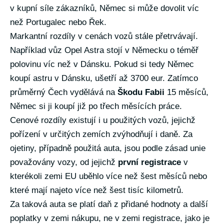
v kupní síle zákazníků, Němec si může dovolit víc
než Portugalec nebo Řek.
Markantní rozdíly v cenách vozů stále přetrvávají.
Například vůz Opel Astra stojí v Německu o téměř
polovinu víc než v Dánsku. Pokud si tedy Němec
koupí astru v Dánsku, ušetří až 3700 eur. Zatímco
průměrný Čech vydělává na
Škodu Fabii
15 měsíců,
Němec si ji koupí již po třech měsících práce.
Cenové rozdíly existují i u použitých vozů, jejichž
pořízení v určitých zemích zvýhodňují i daně. Za
ojetiny, případně použitá auta, jsou podle zásad unie
považovány vozy, od jejichž
první registrace
v
kterékoli zemi EU uběhlo více než šest měsíců nebo
které mají najeto více než šest tisíc kilometrů.
Za taková auta se platí daň z přidané hodnoty a další
poplatky v zemi nákupu, ne v zemi registrace, jako je