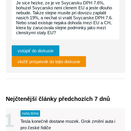
Je sice hezke, ze je ve Svycarsku DPH 7.6%,
bohuzel Svycarsko neni clenem EU a jeste dlouho
nebude. Takze stejne musite pri dovozu zaplatit
nasich 19%, a nechat si vratit Svycarske DPH 7.6.
Nebo snad existuje nejaka dohoda mezi EU a CH,
ktera by zarucovala stejne podminky jako mezi
clenskymi staty EU?
vstúpiť do diskusie
vložiť príspevok do tejto diskusie
Nejčtenější články předchozích 7 dnů
1
naša téma
Tesla konečně dostane mozek. Grok změní auta i
pro české řidiče