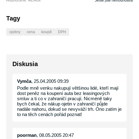
Hodnocené:
48540
x
Ještě jste nehodnotil/a
Tagy
ojetiny
cena
koupě
DPH
Diskusia
Vymča
, 25.04.2005 09:39
Podle mně venku nakupují většinou lidé, kteří mají
dost peněz na koupení auta bez leasingových
smluv a ti co v zahraničí pracují. Nicméně taky
bych čekal, že nákup ojetin v zahraničí půjde
nadále nahoru, dokud se nevyváží trh. Ono zatím je
to na těch cenách pořád poznat!
poorman
, 08.05.2005 20:47