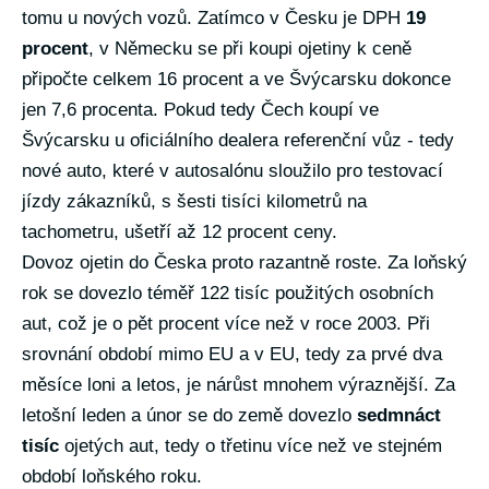
tomu u nových vozů. Zatímco v Česku je DPH
19
procent
, v Německu se při koupi ojetiny k ceně
připočte celkem 16 procent a ve Švýcarsku dokonce
jen 7,6 procenta. Pokud tedy Čech koupí ve
Švýcarsku u oficiálního dealera referenční vůz - tedy
nové auto, které v autosalónu sloužilo pro testovací
jízdy zákazníků, s šesti tisíci kilometrů na
tachometru, ušetří až 12 procent ceny.
Dovoz ojetin do Česka proto razantně roste. Za loňský
rok se dovezlo téměř 122 tisíc použitých osobních
aut, což je o pět procent více než v roce 2003. Při
srovnání období mimo EU a v EU, tedy za prvé dva
měsíce loni a letos, je nárůst mnohem výraznější. Za
letošní leden a únor se do země dovezlo
sedmnáct
tisíc
ojetých aut, tedy o třetinu více než ve stejném
období loňského roku.