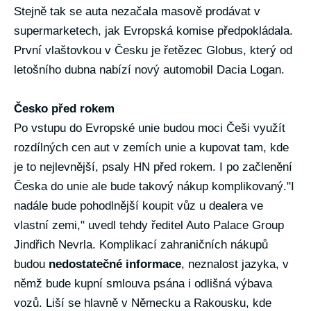
Stejně tak se auta nezačala masově prodávat v
supermarketech, jak Evropská komise předpokládala.
První vlaštovkou v Česku je řetězec Globus, který od
letošního dubna nabízí nový automobil Dacia Logan.
Česko před rokem
Po vstupu do Evropské unie budou moci Češi využít
rozdílných cen aut v zemích unie a kupovat tam, kde
je to nejlevnější, psaly HN před rokem. I po začlenění
Česka do unie ale bude takový nákup komplikovaný."I
nadále bude pohodlnější koupit vůz u dealera ve
vlastní zemi," uvedl tehdy ředitel Auto Palace Group
Jindřich Nevrla. Komplikací zahraničních nákupů
budou
nedostatečné informace
, neznalost jazyka, v
němž bude kupní smlouva psána i odlišná výbava
vozů. Liší se hlavně v Německu a Rakousku, kde