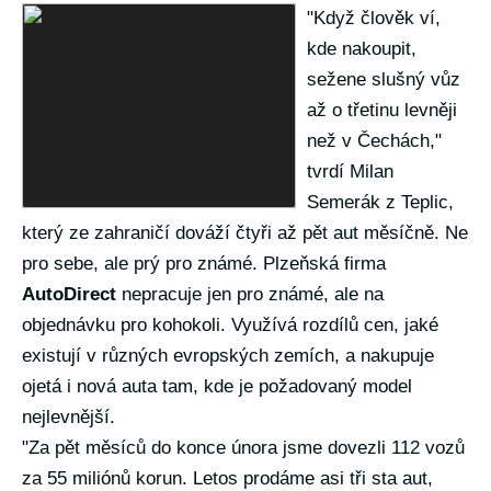
"Když člověk ví,
kde nakoupit,
sežene slušný vůz
až o třetinu levněji
než v Čechách,"
tvrdí Milan
Semerák z Teplic,
který ze zahraničí dováží čtyři až pět aut měsíčně. Ne
pro sebe, ale prý pro známé. Plzeňská firma
AutoDirect
nepracuje jen pro známé, ale na
objednávku pro kohokoli. Využívá rozdílů cen, jaké
existují v různých evropských zemích, a nakupuje
ojetá i nová auta tam, kde je požadovaný model
nejlevnější.
"Za pět měsíců do konce února jsme dovezli 112 vozů
za 55 miliónů korun. Letos prodáme asi tři sta aut,