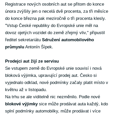
Registrace nových osobních aut se přitom do konce
února zvýšily jen o necelá dvě procenta, za tři měsíce
do konce března pak meziročně o tři procenta klesly.
"Vstup České republiky do Evropské unie měl na
dovoz ojetých vozidel do země zřejmý vliv," připustil
ředitel sekretariátu
Sdružení automobilového
průmyslu
Antonín Šípek.
Prodejci aut žijí ze servisu
Se vstupem země do Evropské unie souvisí i nová
bloková výjimka, upravující prodej aut. Česko si
vyjednalo odklad, nové podmínky začaly platit místo v
květnu až v listopadu.
Na trhu se ale viditelně nic nezměnilo. Podle nové
blokové výjimky
sice může prodávat auta každý, kdo
splní podmínky automobilky, může prodávat i více