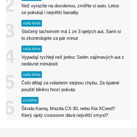
2
Než vyrazíte na dovolenou, změřte si auto. Letos
se pokutují i největší banality
3
naša téma
Stočený tachometr má 1 ze 3 ojetých aut. Sami si
to zkontrolujete za pár minut
4
naša téma
Vypadají rychleji než jedou: Sedm zajímavých aut z
nedávné minulosti
5
naša téma
Češi dělají za volantem stejnou chybu. Za špatné
použití blinkru hrozí pokuta
6
poradňa
Škoda Karoq, Mazda CX-30, nebo Kia XCeed?
Který ojetý crossover dává největší smysl?