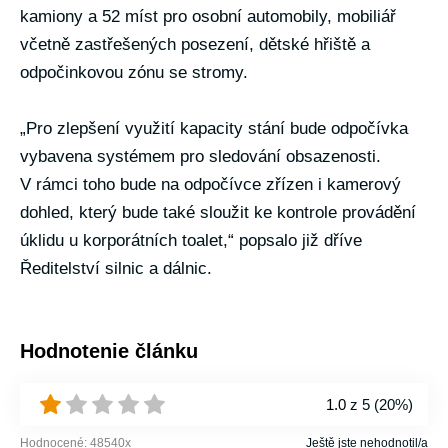
kamiony a 52 míst pro osobní automobily, mobiliář
včetně zastřešených posezení, dětské hřiště a
odpočinkovou zónu se stromy.
„Pro zlepšení využití kapacity stání bude odpočívka
vybavena systémem pro sledování obsazenosti.
V rámci toho bude na odpočívce zřízen i kamerový
dohled, který bude také sloužit ke kontrole provádění
úklidu u korporátních toalet,“ popsalo již dříve
Ředitelství silnic a dálnic.
Hodnotenie článku
1.0
z 5 (
20%
)
Hodnocené:
48540
x
Ještě jste nehodnotil/a