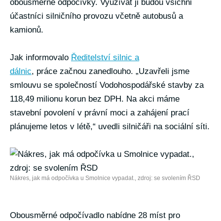
obousměrné odpočívky. Využívat ji budou všichni
účastníci silničního provozu včetně autobusů a
kamionů.
Jak informovalo
Ředitelství silnic a
dálnic
, práce začnou zanedlouho. „Uzavřeli jsme
smlouvu se společností Vodohospodářské stavby za
118,49 milionu korun bez DPH. Na akci máme
stavební povolení v právní moci a zahájení prací
plánujeme letos v létě,“ uvedli silničáři na sociální síti.
Nákres, jak má odpočívka u Smolnice vypadat., zdroj: se svolením ŘSD
Obousměrné odpočívadlo nabídne 28 míst pro