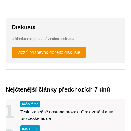
Diskusia
u článku nie je zatiaľ žiadna diskusia
vložiť príspevok do tejto diskusie
Nejčtenější články předchozích 7 dnů
1
naša téma
Tesla konečně dostane mozek. Grok změní auta i
pro české řidiče
naša téma