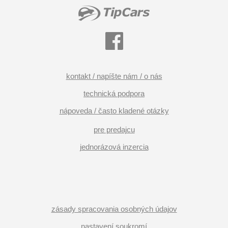
kontakt / napíšte nám / o nás
technická podpora
nápoveda / často kladené otázky
pre predajcu
jednorázová inzercia
zásady spracovania osobných údajov
nastavení soukromí