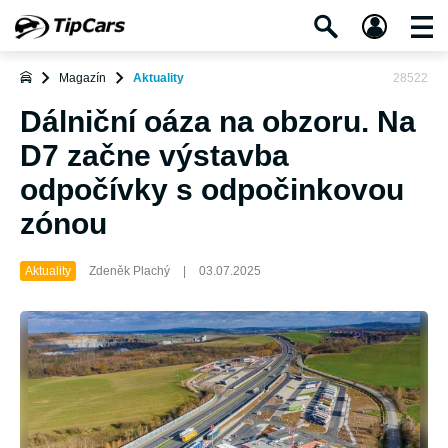
Magazín
Aktuality
28522
Dálniční oáza na obzoru. Na
D7 začne výstavba
odpočívky s odpočinkovou
zónou
Aktuality
Zdeněk Plachý
|
03.07.2025