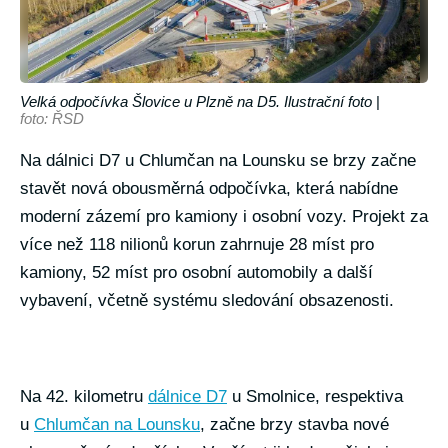
Velká odpočívka Šlovice u Plzně na D5. Ilustrační foto
|
foto: ŘSD
Na dálnici D7 u Chlumčan na Lounsku se brzy začne
stavět nová obousměrná odpočívka, která nabídne
moderní zázemí pro kamiony i osobní vozy. Projekt za
více než 118 nilionů korun zahrnuje 28 míst pro
kamiony, 52 míst pro osobní automobily a další
vybavení, včetně systému sledování obsazenosti.
Na 42. kilometru
dálnice D7
u Smolnice, respektiva
u
Chlumčan na Lounsku
, začne brzy stavba nové