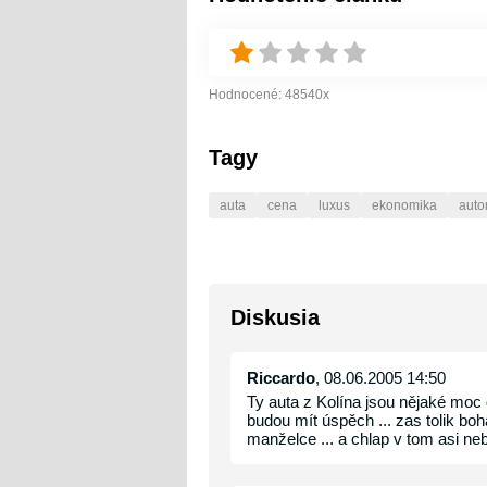
Hodnocené:
48540
x
Tagy
auta
cena
luxus
ekonomika
auto
Diskusia
Riccardo
, 08.06.2005 14:50
Ty auta z Kolína jsou nějaké moc 
budou mít úspěch ... zas tolik bo
manželce ... a chlap v tom asi nebu