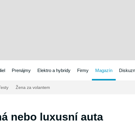
iel
Prenájmy
Elektro a hybridy
Firmy
Magazín
Diskuzn
esty
Žena za volantem
vná nebo luxusní auta