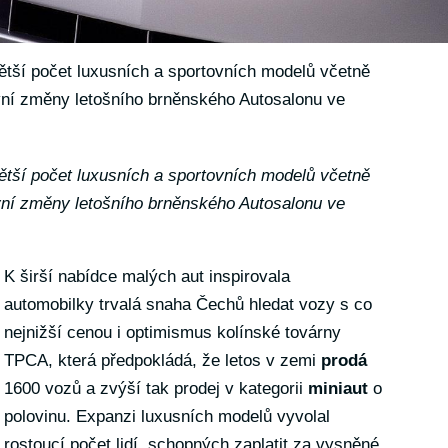
ětší počet luxusních a sportovních modelů včetně
vní změny letošního brněnského Autosalonu ve
ětší počet luxusních a sportovních modelů včetně
vní změny letošního brněnského Autosalonu ve
K širší nabídce malých aut inspirovala
automobilky trvalá snaha Čechů hledat vozy s co
nejnižší cenou i optimismus kolínské továrny
TPCA, která předpokládá, že letos v zemi
prodá
1600 vozů a zvýší tak prodej v kategorii
miniaut
o
polovinu. Expanzi luxusních modelů vyvolal
rostoucí počet lidí, schopných zaplatit za vysněné