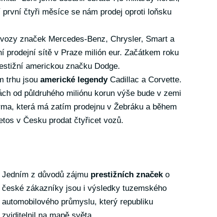
í první čtyři měsíce se nám prodej oproti loňsku
 vozy značek Mercedes-Benz, Chrysler, Smart a
ní prodejní sítě v Praze milión eur. Začátkem roku
restižní americkou značku Dodge.
m trhu jsou
americké legendy
Cadillac a Corvette.
nách od půldruhého miliónu korun výše bude v zemi
rma, která má zatím prodejnu v Žebráku a během
etos v Česku prodat čtyřicet vozů.
Jedním z důvodů zájmu
prestižních značek
o
české zákazníky jsou i výsledky tuzemského
automobilového průmyslu, který republiku
zviditelnil na mapě světa.