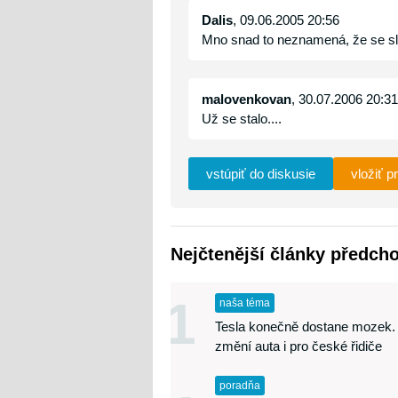
Dalis
, 09.06.2005 20:56
Mno snad to neznamená, že se sla
malovenkovan
, 30.07.2006 20:31
Už se stalo....
vstúpiť do diskusie
vložiť p
Nejčtenější články předch
1
naša téma
Tesla konečně dostane mozek.
změní auta i pro české řidiče
poradňa