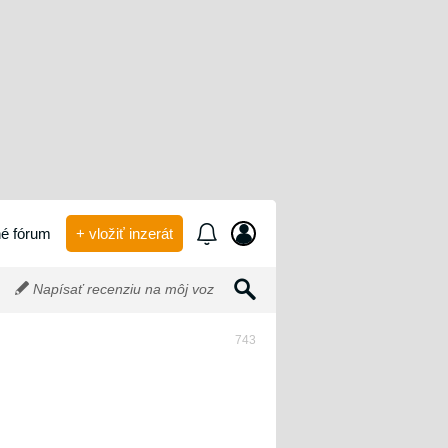
é fórum
+ vložiť inzerát
Napísať recenziu na môj voz
743