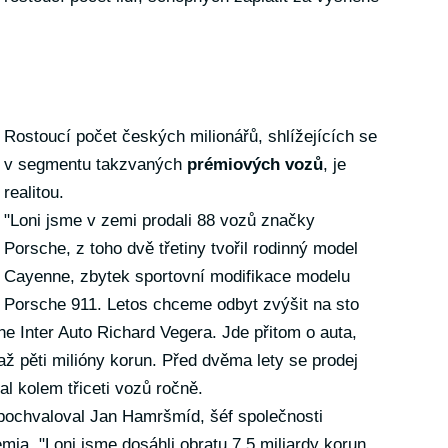
Rostoucí počet českých milionářů, shlížejících se
v segmentu takzvaných
prémiových vozů
, je
realitou.
"Loni jsme v zemi prodali 88 vozů značky
Porsche, z toho dvě třetiny tvořil rodinný model
Cayenne, zbytek sportovní modifikace modelu
Porsche 911. Letos chceme odbyt zvýšit na sto
he Inter Auto Richard Vegera. Jde přitom o auta,
 pěti milióny korun. Před dvěma lety se prodej
 kolem třiceti vozů ročně.
pochvaloval Jan Hamršmíd, šéf společnosti
ia. "Loni jsme dosáhli obratu 7,5 miliardy korun,