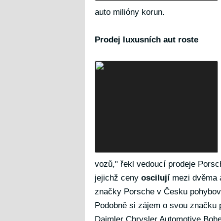
auto milióny korun.
Prodej luxusních aut roste
vozů," řekl vedoucí prodeje Porsc
jejichž ceny
oscilují
mezi dvěma až
značky Porsche v Česku pohyboval
Podobně si zájem o svou značku 
Daimler Chrysler Automotive Bohem