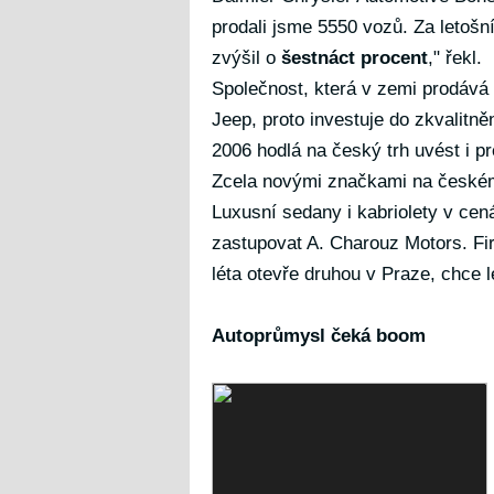
prodali jsme 5550 vozů. Za letošn
zvýšil o
šestnáct procent
," řekl.
Společnost, která v zemi prodává
Jeep, proto investuje do zkvalitně
2006 hodlá na český trh uvést i p
Zcela novými značkami na české
Luxusní sedany i kabriolety v ce
zastupovat A. Charouz Motors. Fi
léta otevře druhou v Praze, chce l
Autoprůmysl čeká boom