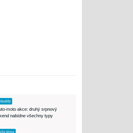
ktuality
uto-moto akce: druhý srpnový
íkend nabídne všechny typy
aša téma