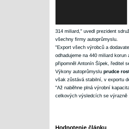
314 miliard," uvedl prezident sdru
všechny firmy autoprůmyslu.
"Export všech výrobců a dodavatel
odhadujeme na 440 miliard korun a
připomněl Antonín Šípek, ředitel s
Výkony autoprůmyslu
prudce ros
však zůstává stabilní, v exportu d
"Až naběhne plná výrobní kapacit
celkových výsledcích se výrazně z
Hodnotenie článku