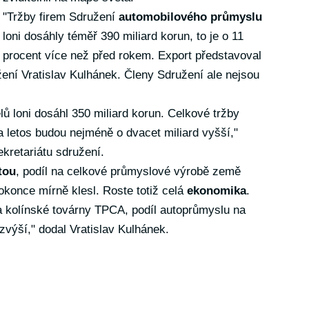
"Tržby firem Sdružení
automobilového průmyslu
loni dosáhly téměř 390 miliard korun, to je o 11
procent více než před rokem. Export představoval
žení Vratislav Kulhánek. Členy Sdružení ale nejsou
ů loni dosáhl 350 miliard korun. Celkové tržby
 letos budou nejméně o dvacet miliard vyšší,"
ekretariátu sdružení.
tou
, podíl na celkové průmyslové výrobě země
okonce mírně klesl. Roste totiž celá
ekonomika
.
a kolínské továrny TPCA, podíl autoprůmyslu na
výší," dodal Vratislav Kulhánek.