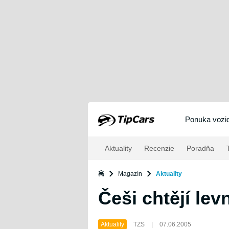
Ponuka vozid
Aktuality
Recenzie
Poradňa
T
Magazín
Aktuality
Češi chtějí le
Aktuality
TZS
|
07.06.2005