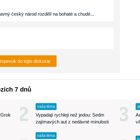
vný český národ rozdělí na bohaté a chudé...
ríspevok do tejto diskusie
ozích 7 dnů
2
3
naša téma
a
 Grok
Vypadají rychleji než jedou: Sedm
A
zajímavých aut z nedávné minulosti
v
naša téma
n