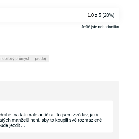
1.0
z 5 (
20%
)
Ještě jste nehodnotil/a
mobilový průmysl
prodej
drahé, na tak malé autíčka. To jsem zvědav, jaký
hatých manželů není, aby to koupili své rozmazlené
de jezdit ...