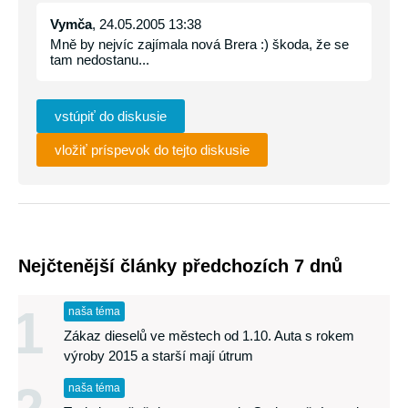
Vymča
, 24.05.2005 13:38
Mně by nejvíc zajímala nová Brera :) škoda, že se
tam nedostanu...
vstúpiť do diskusie
vložiť príspevok do tejto diskusie
Nejčtenější články předchozích 7 dnů
1
naša téma
Zákaz dieselů ve městech od 1.10. Auta s rokem
výroby 2015 a starší mají útrum
naša téma