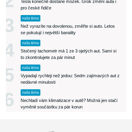
2
Tesla konečně dostane mozek. Grok změní auta i
pro české řidiče
3
naša téma
Než vyrazíte na dovolenou, změřte si auto. Letos
se pokutují i největší banality
4
naša téma
Stočený tachometr má 1 ze 3 ojetých aut. Sami si
to zkontrolujete za pár minut
5
naša téma
Vypadají rychleji než jedou: Sedm zajímavých aut z
nedávné minulosti
6
naša téma
Nechladí vám klimatizace v autě? Možná jen stačí
vyměnit součástku za pár korun