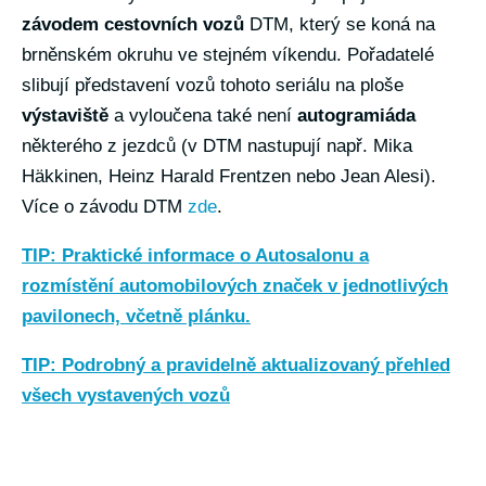
závodem cestovních vozů
DTM, který se koná na
brněnském okruhu ve stejném víkendu. Pořadatelé
slibují představení vozů tohoto seriálu na ploše
výstaviště
a vyloučena také není
autogramiáda
některého z jezdců (v DTM nastupují např. Mika
Häkkinen, Heinz Harald Frentzen nebo Jean Alesi).
Více o závodu DTM
zde
.
TIP: Praktické informace o Autosalonu a
rozmístění automobilových značek v jednotlivých
pavilonech, včetně plánku.
TIP: Podrobný a pravidelně aktualizovaný přehled
všech vystavených vozů