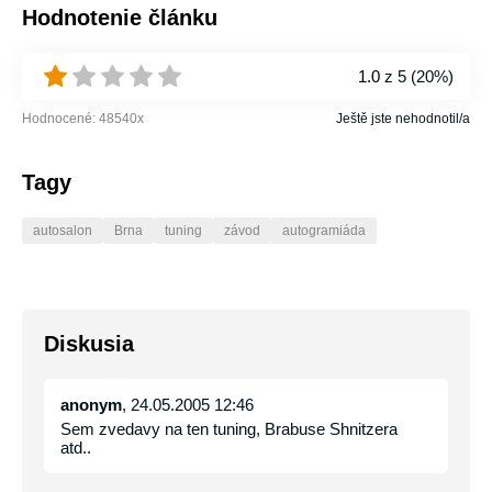
Hodnotenie článku
1.0
z 5 (
20%
)
Hodnocené:
48540
x
Ještě jste nehodnotil/a
Tagy
autosalon
Brna
tuning
závod
autogramiáda
Diskusia
anonym
, 24.05.2005 12:46
Sem zvedavy na ten tuning, Brabuse Shnitzera
atd..