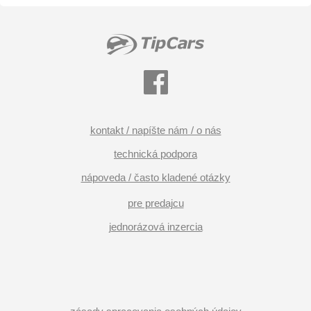
kontakt / napíšte nám / o nás
technická podpora
nápoveda / často kladené otázky
pre predajcu
jednorázová inzercia