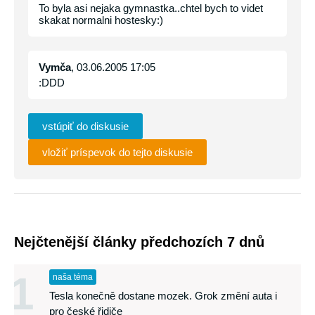
To byla asi nejaka gymnastka..chtel bych to videt
skakat normalni hostesky:)
Vymča
, 03.06.2005 17:05
:DDD
vstúpiť do diskusie
vložiť príspevok do tejto diskusie
Nejčtenější články předchozích 7 dnů
1
naša téma
Tesla konečně dostane mozek. Grok změní auta i
pro české řidiče