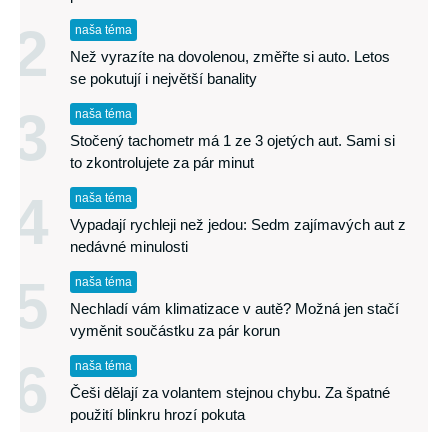
2
naša téma
Než vyrazíte na dovolenou, změřte si auto. Letos
se pokutují i největší banality
3
naša téma
Stočený tachometr má 1 ze 3 ojetých aut. Sami si
to zkontrolujete za pár minut
4
naša téma
Vypadají rychleji než jedou: Sedm zajímavých aut z
nedávné minulosti
5
naša téma
Nechladí vám klimatizace v autě? Možná jen stačí
vyměnit součástku za pár korun
6
naša téma
Češi dělají za volantem stejnou chybu. Za špatné
použití blinkru hrozí pokuta