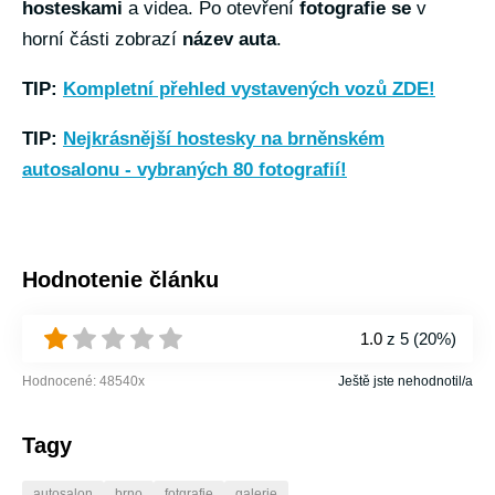
hosteskami
a videa. Po otevření
fotografie se
v
horní části zobrazí
název auta
.
TIP:
Kompletní přehled vystavených vozů ZDE!
TIP:
Nejkrásnější hostesky na brněnském
autosalonu - vybraných 80 fotografií!
Hodnotenie článku
1.0
z 5 (
20%
)
Hodnocené:
48540
x
Ještě jste nehodnotil/a
Tagy
autosalon
brno
fotgrafie
galerie