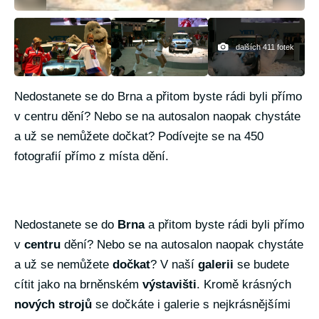
dalších 411 fotek
Nedostanete se do Brna a přitom byste rádi byli přímo
v centru dění? Nebo se na autosalon naopak chystáte
a už se nemůžete dočkat? Podívejte se na 450
fotografií přímo z místa dění.
Nedostanete se do
Brna
a přitom byste rádi byli přímo
v
centru
dění? Nebo se na autosalon naopak chystáte
a už se nemůžete
dočkat
? V naší
galerii
se budete
cítit jako na brněnském
výstavišti
. Kromě krásných
nových strojů
se dočkáte i galerie s nejkrásnějšími