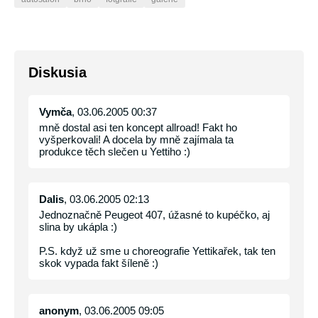
Diskusia
Vymča
, 03.06.2005 00:37
mně dostal asi ten koncept allroad! Fakt ho
vyšperkovali! A docela by mně zajímala ta
produkce těch slečen u Yettiho :)
Dalis
, 03.06.2005 02:13
Jednoznačně Peugeot 407, úžasné to kupéčko, aj
slina by ukápla :)
P.S. když už sme u choreografie Yettikařek, tak ten
skok vypada fakt šíleně :)
anonym
, 03.06.2005 09:05