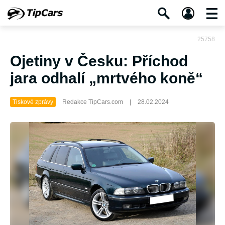
25758
Ojetiny v Česku: Příchod
jara odhalí „mrtvého koně“
Tiskové zprávy
Redakce TipCars.com
|
28.02.2024