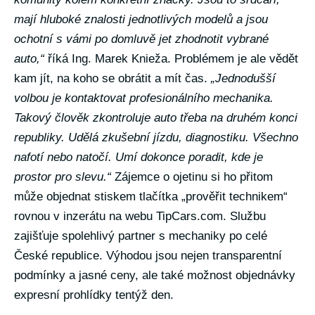
mají hluboké znalosti jednotlivých modelů a jsou
ochotní s vámi po domluvě jet zhodnotit vybrané
auto,“
říká Ing. Marek Knieža. Problémem je ale vědět
kam jít, na koho se obrátit a mít čas.
„Jednodušší
volbou je kontaktovat profesionálního mechanika.
Takový člověk zkontroluje auto třeba na druhém konci
republiky. Udělá zkušební jízdu, diagnostiku. Všechno
nafotí nebo natočí. Umí dokonce poradit, kde je
prostor pro slevu.“
Zájemce o ojetinu si ho přitom
může objednat stiskem tlačítka „prověřit technikem“
rovnou v inzerátu na webu TipCars.com. Službu
zajišťuje spolehlivý partner s mechaniky po celé
České republice. Výhodou jsou nejen transparentní
podmínky a jasné ceny, ale také možnost objednávky
expresní prohlídky tentýž den.