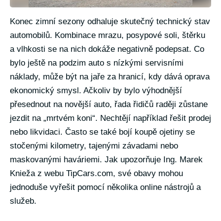
Konec zimní sezony odhaluje skutečný technický stav
automobilů. Kombinace mrazu, posypové soli, štěrku
a vlhkosti se na nich dokáže negativně podepsat. Co
bylo ještě na podzim auto s nízkými servisními
náklady, může být na jaře za hranicí, kdy dává oprava
ekonomický smysl. Ačkoliv by bylo výhodnější
přesednout na novější auto, řada řidičů raději zůstane
jezdit na „mrtvém koni“. Nechtějí například řešit prodej
nebo likvidaci. Často se také bojí koupě ojetiny se
stočenými kilometry, tajenými závadami nebo
maskovanými haváriemi. Jak upozorňuje Ing. Marek
Knieža z webu TipCars.com, své obavy mohou
jednoduše vyřešit pomocí několika online nástrojů a
služeb.