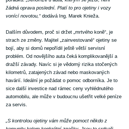
žádná oprava poslední. Platí to pro ojetiny i vozy
vonící novotou,“
dodává Ing. Marek Knieža.
Dalším důvodem, proč si držet „mrtvého koně“, je
strach ze změny. Majitel „zainvestované“ ojetiny se
bojí, aby si domů nepořídil ještě větší servisní
problém. Od novějšího auta čeká komplikovanější a
dražší závady. Navíc si je vědomý rizika stočených
kilometrů, zatajených závad nebo maskovaných
havárií. Ideální je požádat o pomoc odborníka. Je to
sice další investice nad rámec ceny vyhlédnutého
automobilu, ale může v budoucnu ušetřit velké peníze
za servis.
„S kontrolou ojetiny vám může pomoct někdo z
komunity kolem konkrétní značky. Jsou to srdcaři,