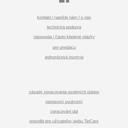
kontakt / napíšte nám / o nás
technická podpora
nápoveda / často kladené otázky
pre predajcu
jednorázová inzercia
zásady spracovania osobných údajov
nastavení soukromí
zpracování dat
pravidlá pre užívateľov webu TipCars