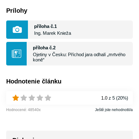
Prílohy
příloha č.1
Ing. Marek Knieža
příloha č.2
Ojetiny v Česku: Příchod jara odhalí „mrtvého
koně“
Hodnotenie článku
1.0
z 5 (
20%
)
Hodnocené:
48540
x
Ještě jste nehodnotil/a