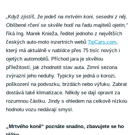
„Když zjistíš, že jedeš na mrtvém koni, sesedni z něj.
Oblíbené rčení se skvěle hodí na řadu majitelů ojetin,“
říká Ing. Marek Knieža, ředitel jednoho z největších
českých auto-moto inzertních webů
TipCars.com
,
který má aktuálně v nabídce přes 75 tisíc nových i
ojetých automobilů. Příchod jara je skvělou
příležitostí, jak zhodnotit stav auta. Zimní sezona
zvýrazní jeho neduhy. Typicky se jedná o korozi,
poškození na podvozku, brzdách nebo výfuku. Zabrat
dostává také klimatizace. Někdy se dají opravit za
rozumnou částku. Jindy s ohledem na celkově nízkou
hodnotu vozu nedávají smysl.
„Mrtvého koně“ poznáte snadno, zbavujete se ho
těžko