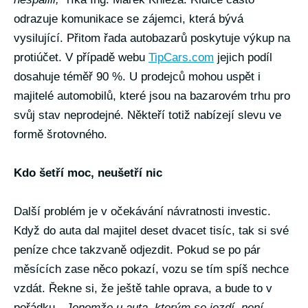
odrazuje komunikace se zájemci, která bývá
vysilující. Přitom řada autobazarů poskytuje výkup na
protiúčet. V případě webu
TipCars.com
jejich podíl
dosahuje téměř 90 %. U prodejců mohou uspět i
majitelé automobilů, které jsou na bazarovém trhu pro
svůj stav neprodejné. Někteří totiž nabízejí slevu ve
formě šrotovného.
Kdo šetří moc, neušetří nic
Další problém je v očekávání návratnosti investic.
Když do auta dal majitel deset dvacet tisíc, tak si své
peníze chce takzvaně odjezdit. Pokud se po pár
měsících zase něco pokazí, vozu se tím spíš nechce
vzdát. Řekne si, že ještě tahle oprava, a bude to v
pořádku.
„Jenomže u auta, kterým se jezdí, není