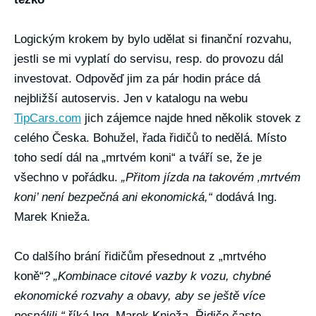
Logickým krokem by bylo udělat si finanční rozvahu,
jestli se mi vyplatí do servisu, resp. do provozu dál
investovat. Odpověď jim za pár hodin práce dá
nejbližší autoservis. Jen v katalogu na webu
TipCars.com
jich zájemce najde hned několik stovek z
celého Česka. Bohužel, řada řidičů to nedělá. Místo
toho sedí dál na „mrtvém koni“ a tváří se, že je
všechno v pořádku.
„Přitom jízda na takovém ‚mrtvém
koni’ není bezpečná ani ekonomická,“
dodává Ing.
Marek Knieža.
Co dalšího brání řidičům přesednout z „mrtvého
koně“?
„Kombinace citové vazby k vozu, chybné
ekonomické rozvahy a obavy, aby se ještě více
nespálili,“
říká Ing. Marek Knieža. Řidiče často