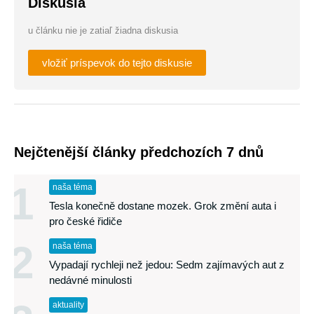
Diskusia
u článku nie je zatiaľ žiadna diskusia
vložiť príspevok do tejto diskusie
Nejčtenější články předchozích 7 dnů
1
naša téma
Tesla konečně dostane mozek. Grok změní auta i
pro české řidiče
2
naša téma
Vypadají rychleji než jedou: Sedm zajímavých aut z
nedávné minulosti
aktuality