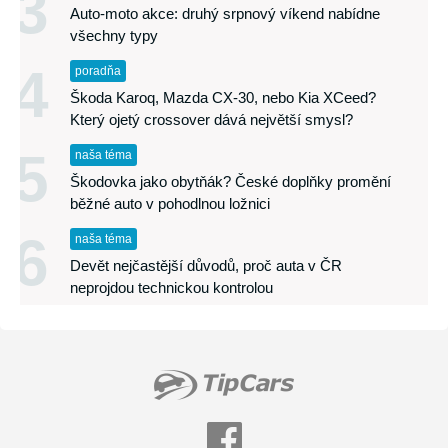
3
Auto-moto akce: druhý srpnový víkend nabídne
všechny typy
4
poradňa
Škoda Karoq, Mazda CX-30, nebo Kia XCeed?
Který ojetý crossover dává největší smysl?
5
naša téma
Škodovka jako obytňák? České doplňky promění
běžné auto v pohodlnou ložnici
6
naša téma
Devět nejčastější důvodů, proč auta v ČR
neprojdou technickou kontrolou