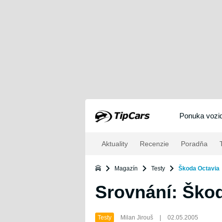
Ponuka vozid
Aktuality
Recenzie
Poradňa
T
Magazín
Testy
Škoda Octavia
Srovnání: Škod
Testy
Milan Jirouš
|
02.05.2005