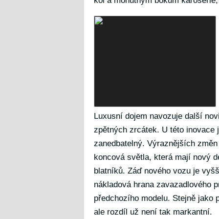
kol a mohutným bokům karoserie, 
Luxusní dojem navozuje další nov
zpětných zrcátek. U této inovace j
zanedbatelný. Výraznějších změn 
koncová světla, která mají nový d
blatníků. Záď nového vozu je vyšší,
nákladová hrana zavazadlového pro
předchozího modelu. Stejně jako 
ale rozdíl už není tak markantní.