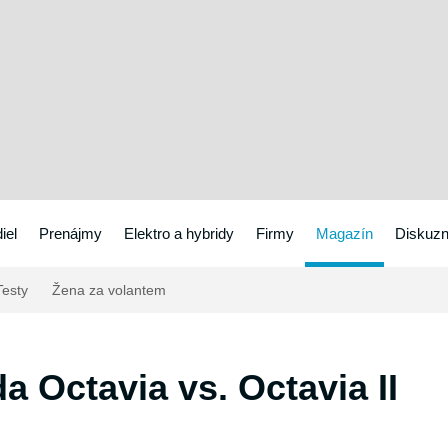
iel
Prenájmy
Elektro a hybridy
Firmy
Magazín
Diskuzn
esty
Žena za volantem
a Octavia vs. Octavia II