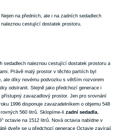
Nejen na předních, ale i na zadních sedadlech
naleznou cestující dostatek prostoru.
ch sedadlech naleznou cestující dostatek prostoru a
vami. Právě malý prostor v těchto partiích byl
e, ale díky novému podvozku s větším rozvorem
atky odstranit. Stejně jako předchozí generace i
 přístupný zavazadlový prostor. Jen pro srovnání
roku 1996 disponuje zavazadelníkem o objemu 548
 rovných 560 litrů. Sklopíme-li
zadní sedadla
,
é" octavie na 1512 litrů. Nová octavia nabídne v
Páté dveře se u předchozí generace Octavie zavírají