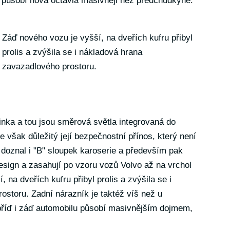
působí nová octavia masivněji než předchůdkyně.
Záď nového vozu je vyšší, na dveřích kufru přibyl
prolis a zvýšila se i nákladová hrana
zavazadlového prostoru.
inka a tou jsou směrová světla integrovaná do
e však důležitý její bezpečnostní přínos, který není
doznal i "B" sloupek karoserie a především pak
esign a zasahují po vzoru vozů Volvo až na vrchol
 na dveřích kufru přibyl prolis a zvýšila se i
storu. Zadní nárazník je taktéž víš než u
příď i záď automobilu působí masivnějším dojmem,