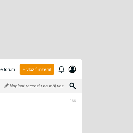
é fórum
+ vložiť inzerát
Napísať recenziu na môj voz
166