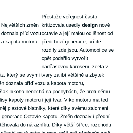
Přestože veřejnost často
Největších změn
kritizovala usedlý
design
nové
doznala příď vozu
octavie a její malou odlišnost od
a kapota motoru.
předchozí generace, určité
rozdíly zde jsou. Automobilce se
opět podařilo vytvořit
nadčasovou karoserii, zcela v
ůz, který se svými tvary zalíbí většině a zbytek
ěn doznala příď vozu a kapota motoru,
však nikoho nenechá na pochybách, že proti němu
isy kapoty motoru i její tvar. Víko motoru má teď
 něj plastové blatníky, které díky svému zalomení
í generace Octavie kapotu. Změn doznaly i přední
těhovala do nárazníku. Díky větší šířce, rozchodu