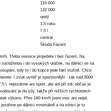
116 000
132 000
ojetý
1,5 roku
7,5 l
centrál
Škoda Favorit
km/h. Třeba vesnice projedete i bez řazení. Na
 rozloženou i do vysokých otáček, na dálnici se na
stoupání, kdy to i do kopce jede fakt slušně. Chce
berete. I zvuk uvnitř je sportovnější - tak nad 3000
5 l, nejezdíme ani sport, ale ani při zdi, občas je
odování je do síly, takže při nižších rychlostech
atek výkonu. Přes 160 km/h jsem moc ani nejel,
jezdíme po dálnici minimálně a na silnici je to