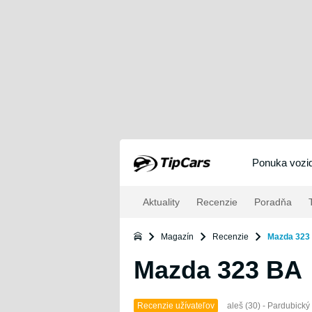
Ponuka vozid
Aktuality
Recenzie
Poradňa
T
Magazín
Recenzie
Mazda 323
Mazda 323 BA
Recenzie užívateľov
aleš (30) - Pardubický 