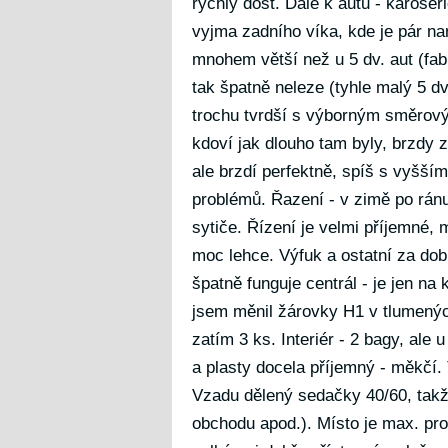
rychlý dost. Dále k autu - karosé
vyjma zadního víka, kde je pár na
mnohem větší než u 5 dv. aut (fab
tak špatně neleze (tyhle malý 5 d
trochu tvrdší s výborným směrový
kdoví jak dlouho tam byly, brzdy
ale brzdí perfektně, spíš s vyšší
problémů. Řazení - v zimě po ránu
sytiče. Řízení je velmi příjemné, 
moc lehce. Výfuk a ostatní za dob
špatně funguje centrál - je jen na 
jsem měnil žárovky H1 v tlumenýc
zatím 3 ks. Interiér - 2 bagy, ale
a plasty docela příjemný - měkčí. 
Vzadu dělený sedačky 40/60, takže
obchodu apod.). Místo je max. pro