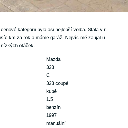
cenové kategorii byla asi nejlepší volba. Stála v r.
tisíc km za rok a máme garáž. Nejvíc mě zaujal u
 nízkých otáček.
Mazda
323
C
323 coupé
kupé
1.5
benzín
1997
manuální