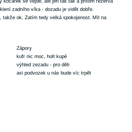
ý kočárek se vejde, ale jen tak tak a přitom rezerva
sklení zadního víka - dozadu je vidět dobře.
, takže ok. Zatím tedy velká spokojenost. Mít na
Zápory
kufr nic moc, holt kupé
výhled zezadu - pro děti
asi podvozek u nás bude víc trpět