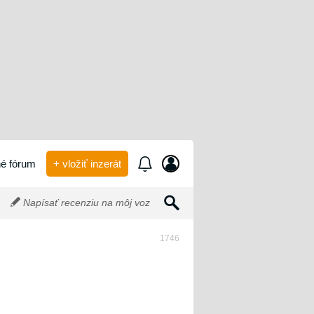
é fórum
+ vložiť inzerát
Napísať recenziu na môj voz
1746