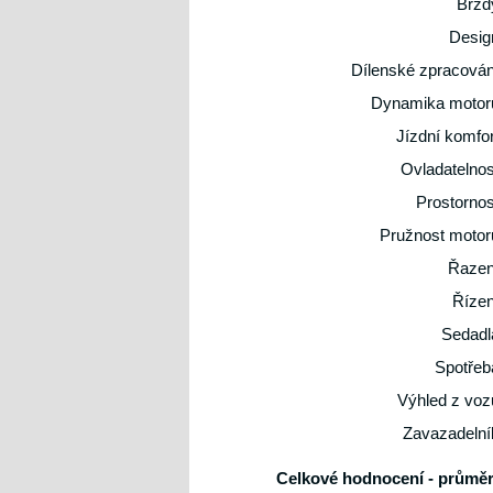
Brzd
Desig
Dílenské zpracován
Dynamika motor
Jízdní komfor
Ovladatelnos
Prostornos
Pružnost motor
Řazen
Řízen
Sedadl
Spotřeb
Výhled z voz
Zavazadelní
Celkové hodnocení - průměr