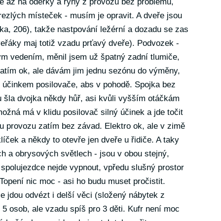
rie až na oděrky a rýhy z provozu bez problémů,
rezlých místeček - musím je opravit. A dveře jsou
ka, 206), takže nastpování ležérní a dozadu se zas
veřáky maj totiž vzadu prťavý dveře). Podvozek -
m vedením, měnil jsem už špatný zadní tlumiče,
 zatím ok, ale dávám jim jednu sezónu do výměny,
m účinkem posilovače, abs v pohodě. Spojka bez
 šla dvojka někdy hůř, asi kvůli vyšším otáčkám
možná má v klidu posilovač silný účinek a jde točit
u provozu zatím bez závad. Elektro ok, ale v zimě
klíček a někdy to otevře jen dveře u řidiče. A taky
h a obrysových světlech - jsou v obou stejný,
 u spolujezdce nejde vypnout, vpředu slušný prostor
Topení nic moc - asi ho budu muset pročistit.
 jdou odvézt i delší věci (složený nábytek z
 5 osob, ale vzadu spíš pro 3 děti. Kufr není moc