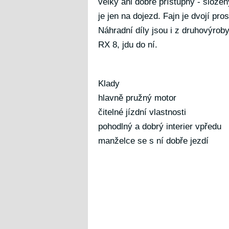
velký ani dobře přístupný - složen
je jen na dojezd. Fajn je dvojí pro
Náhradní díly jsou i z druhovýroby
RX 8, jdu do ní.
Klady
hlavně pružný motor
čitelné jízdní vlastnosti
pohodlný a dobrý interier vpředu
manželce se s ní dobře jezdí