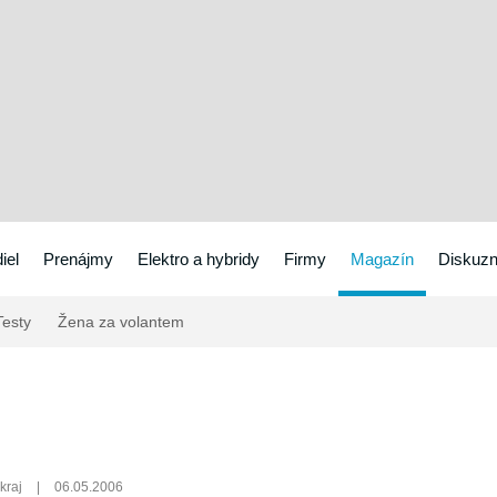
iel
Prenájmy
Elektro a hybridy
Firmy
Magazín
Diskuzn
esty
Žena za volantem
kraj
|
06.05.2006