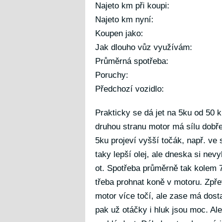
Najeto km při koupi:
Najeto km nyní:
Koupen jako:
Jak dlouho vůz využívám:
Průměrná spotřeba:
Poruchy:
Předchozí vozidlo:
Prakticky se dá jet na 5ku od 50 
druhou stranu motor má sílu dobře
5ku projeví vyšší točák, např. ve 
taky lepší olej, ale dneska si nevy
ot. Spotřeba průměrně tak kolem 7,
třeba prohnat koně v motoru. Zpřev
motor více točí, ale zase má dost
pak už otáčky i hluk jsou moc. Ale 