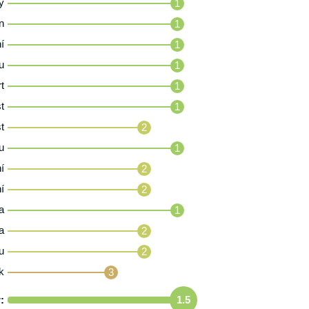
y
1
n
1
í
1
u
1
t
1
t
1
t
2
u
1
í
2
í
2
a
1
a
2
u
2
k
3
:
1.5