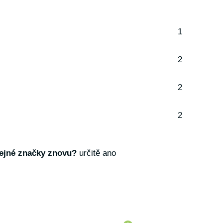
1
2
2
2
tejné značky znovu?
určitě ano