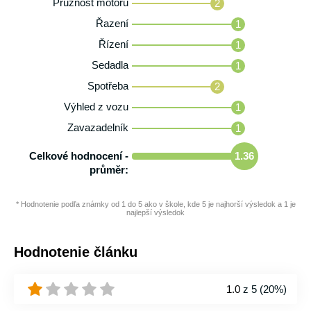
Pružnost motoru
2
Řazení
1
Řízení
1
Sedadla
1
Spotřeba
2
Výhled z vozu
1
Zavazadelník
1
Celkové hodnocení -
1.36
průměr:
* Hodnotenie podľa známky od 1 do 5 ako v škole, kde 5 je najhorší výsledok a 1 je
najlepší výsledok
Hodnotenie článku
1.0
z 5 (
20%
)