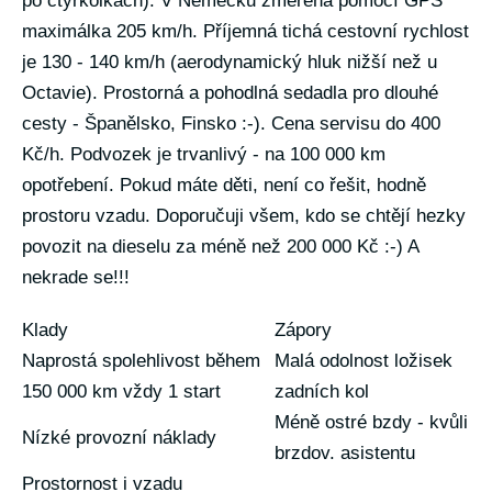
po čtyřkolkách). V Německu změřená pomocí GPS
maximálka 205 km/h. Příjemná tichá cestovní rychlost
je 130 - 140 km/h (aerodynamický hluk nižší než u
Octavie). Prostorná a pohodlná sedadla pro dlouhé
cesty - Španělsko, Finsko :-). Cena servisu do 400
Kč/h. Podvozek je trvanlivý - na 100 000 km
opotřebení. Pokud máte děti, není co řešit, hodně
prostoru vzadu. Doporučuji všem, kdo se chtějí hezky
povozit na dieselu za méně než 200 000 Kč :-) A
nekrade se!!!
Klady
Zápory
Naprostá spolehlivost během
Malá odolnost ložisek
150 000 km vždy 1 start
zadních kol
Méně ostré bzdy - kvůli
Nízké provozní náklady
brzdov. asistentu
Prostornost i vzadu