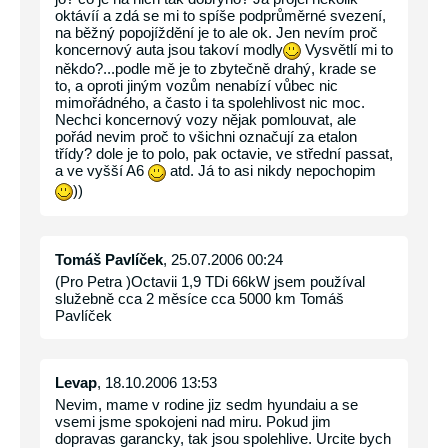
oktávíí a zdá se mi to spíše podprůměrné svezení,
na běžný popojíždění je to ale ok. Jen nevím proč
koncernový auta jsou takoví modly
Vysvětlí mi to
někdo?...podle mě je to zbytečně drahý, krade se
to, a oproti jiným vozům nenabízí vůbec nic
mimořádného, a často i ta spolehlivost nic moc.
Nechci koncernový vozy nějak pomlouvat, ale
pořád nevim proč to všichni označují za etalon
třídy? dole je to polo, pak octavie, ve střední passat,
a ve vyšší A6
atd. Já to asi nikdy nepochopim
))
Tomáš Pavlíček
, 25.07.2006 00:24
(Pro Petra )Octavii 1,9 TDi 66kW jsem používal
služebně cca 2 měsíce cca 5000 km Tomáš
Pavlíček
Levap
, 18.10.2006 13:53
Nevim, mame v rodine jiz sedm hyundaiu a se
vsemi jsme spokojeni nad miru. Pokud jim
dopravas garancky, tak jsou spolehlive. Urcite bych