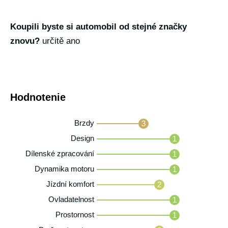
Koupili byste si automobil od stejné značky
znovu?
určitě ano
Hodnotenie
Brzdy
3
Design
1
Dílenské zpracování
1
Dynamika motoru
1
Jízdní komfort
2
Ovladatelnost
1
Prostornost
1