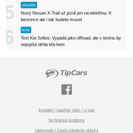
5
aktuality
Nový Nissan X-Trail už jezdí jen na elektřinu. K
benzince ale i tak budete muset
6
testy
Test Kia Seltos: Vypadá jako offroad, ale v terénu by
nejspíše drhla břichem
kontakt / napíšte nám / o nás
technická podpora
nápoveda / často kladené otázky