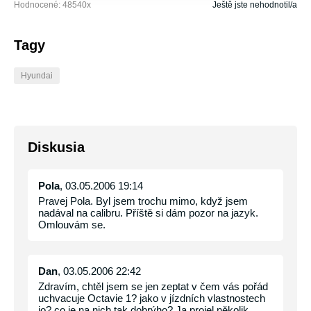
Hodnocené:
48540
x
Ještě jste nehodnotil/a
Tagy
Hyundai
Diskusia
Pola
, 03.05.2006 19:14
Pravej Pola. Byl jsem trochu mimo, když jsem
nadával na calibru. Příště si dám pozor na jazyk.
Omlouvám se.
Dan
, 03.05.2006 22:42
Zdravím, chtěl jsem se jen zeptat v čem vás pořád
uchvacuje Octavie 1? jako v jízdních vlastnostech
jo? co je na nich tak dobrýho? Ja projel několik