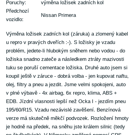
Poruchy:
výměna ložisek zadních kol
Předchozí
Nissan Primera
vozidlo:
Výměna ložisek zadních kol (záruka) a zlomený kabel
u repro v pravých dveřích :-). S ložisky je vzadu
problém, jedete-li hlubokým sněhem nebo vodou - do
ložiska snadno zateče a následkem ztráty mazivosti
tuku se poruší cementace ložiska. Druhé auto jsem si
koupil ještě v záruce - dobrá volba - jen kupovat naftu,
olej, filtry a pneu a jezdit. Jsme velmi spokojeni, auto
v plné výbavě - 4x airbag, 6x repro, klima, ABS +
EDB. Jízdní vlasnosti lepší než Ocka I - jezdím pneu
195/60/R15. Vzadu nezávislé zavěšení. Benzínová
verze má skutečně měkčí podvozek. Rozložení hmoty
je hodně na předek, na sněhu jste králem silnic (tedy