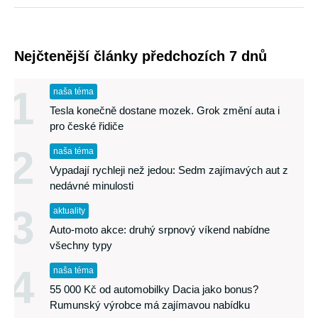
Nejčtenější články předchozích 7 dnů
1
naša téma
Tesla konečně dostane mozek. Grok změní auta i
pro české řidiče
2
naša téma
Vypadají rychleji než jedou: Sedm zajímavých aut z
nedávné minulosti
3
aktuality
Auto-moto akce: druhý srpnový víkend nabídne
všechny typy
4
naša téma
55 000 Kč od automobilky Dacia jako bonus?
Rumunský výrobce má zajímavou nabídku