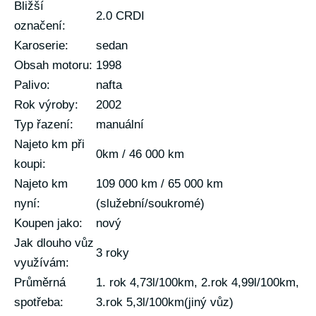
Bližší
2.0 CRDI
označení:
Karoserie:
sedan
Obsah motoru:
1998
Palivo:
nafta
Rok výroby:
2002
Typ řazení:
manuální
Najeto km při
0km / 46 000 km
koupi:
Najeto km
109 000 km / 65 000 km
nyní:
(služební/soukromé)
Koupen jako:
nový
Jak dlouho vůz
3 roky
využívám:
Průměrná
1. rok 4,73l/100km, 2.rok 4,99l/100km,
spotřeba:
3.rok 5,3l/100km(jiný vůz)