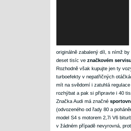
originálně zabalený díl, s nímž by
deset tisíc ve
značkovém servis
Rozhodně však kupujte jen ty vozy,
turboefekty v nepatřičných otáčk
mít na svědomí i zatuhlá regulace
rozhýbat a pak si připravte i 40 t
Značka Audi má značné
sportovn
(odvozeného od řady 80 a poháněn
model S4 s motorem 2,7i V6 bitu
v žádném případě nevyrovná, prot