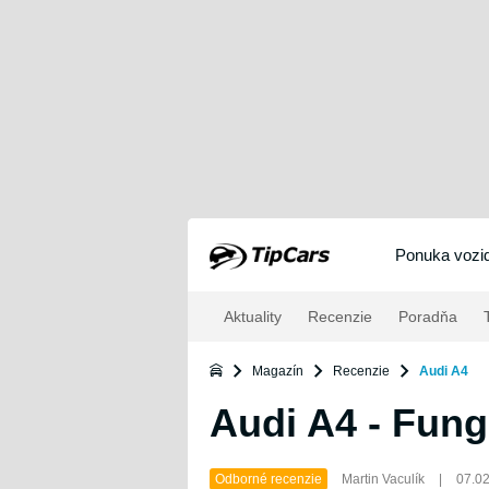
Ponuka vozid
Aktuality
Recenzie
Poradňa
T
Magazín
Recenzie
Audi A4
Audi A4 - Fung
Odborné recenzie
Martin Vaculík
|
07.0