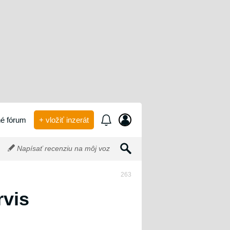
é fórum
+ vložiť inzerát
Napísať recenziu na môj voz
263
rvis