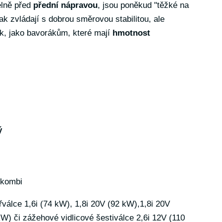
élně před
přední nápravou
, jsou poněkud "těžké na
ak zvládají s dobrou směrovou stabilitou, ale
ik, jako bavorákům, které mají
hmotnost
.
ý
 kombi
válce 1,6i (74 kW), 1,8i 20V (92 kW),1,8i 20V
W) či zážehové vidlicové šestiválce 2,6i 12V (110