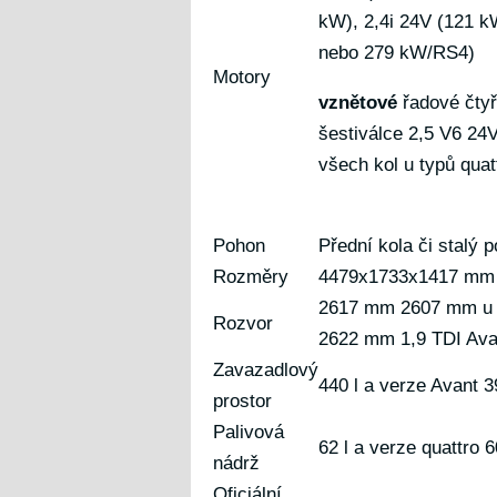
kW), 2,4i 24V (121 k
nebo 279 kW/RS4)
Motory
vznětové
řadové čtyř
šestiválce 2,5 V6 24V
všech kol u typů quat
Pohon
Přední kola či stalý 
Rozměry
4479x1733x1417 mm
2617 mm 2607 mm u 1,8
Rozvor
2622 mm 1,9 TDI Ava
Zavazadlový
440 l a verze Avant 3
prostor
Palivová
62 l a verze quattro 6
nádrž
Oficiální