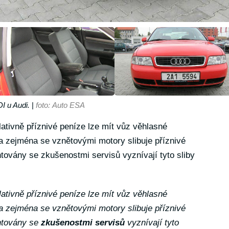
I u Audi.
|
foto: Auto ESA
lativně příznivé peníze lze mít vůz věhlasné
a zejména se vznětovými motory slibuje příznivé
továny se zkušenostmi servisů vyznívají tyto sliby
lativně příznivé peníze lze mít vůz věhlasné
a zejména se vznětovými motory slibuje příznivé
ntovány se
zkušenostmi servisů
vyznívají tyto