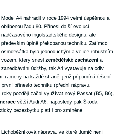
Model A4 nahradil v roce 1994 velmi úspěšnou a
oblíbenou řadu 80. Přinesl další evoluci
nadčasového ingolstadtského designu, ale
především úplně překopanou techniku. Zatímco
osmdesátka byla jednoduchým a velice robustním
vozem, který snesl
zemědělské zacházení
a
zanedbávání údržby, tak A4 vystavuje na odiv
mi rameny na každé straně, jenž připomíná řešení
 první přineslo techniku (přední nápravu,
 roky později začal využívat nový Passat (B5, B6),
nerace
větší Audi A6, naposledy pak Škoda
kticky bezezbytku platí i pro zmíněné
Lichoběžníková náprava, ve které tlumič není