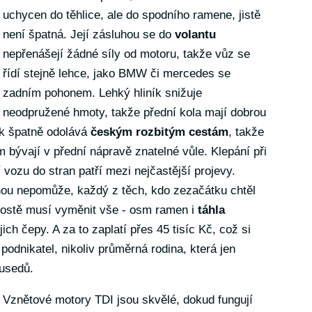
uchycen do těhlice, ale do spodního ramene, jistě
není špatná. Její zásluhou se do
volantu
nepřenášejí žádné síly od motoru, takže vůz se
řídí stejně lehce, jako BMW či mercedes se
zadním pohonem. Lehký hliník snižuje
neodpružené hmoty, takže přední kola mají dobrou
ak špatně odolává
českým rozbitým cestám
, takže
km bývají v přední nápravě znatelné vůle. Klepání při
vozu do stran patří mezi nejčastější projevy.
ou nepomůže, každý z těch, kdo zezačátku chtěl
prostě musí vyměnit vše - osm ramen i
táhla
jich čepy. A za to zaplatí přes 45 tisíc Kč, což si
 podnikatel, nikoliv průměrná rodina, která jen
ousedů.
Vznětové motory TDI jsou skvělé, dokud fungují