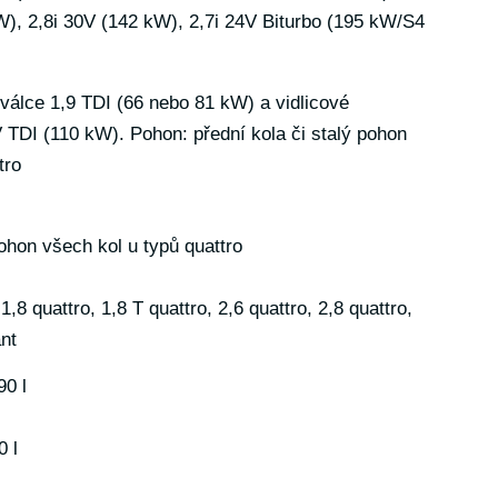
W), 2,8i 30V (142 kW), 2,7i 24V Biturbo (195 kW/S4
válce 1,9 TDI (66 nebo 81 kW) a vidlicové
 TDI (110 kW). Pohon: přední kola či stalý pohon
tro
pohon všech kol u typů quattro
 quattro, 1,8 T quattro, 2,6 quattro, 2,8 quattro,
nt
90 l
0 l