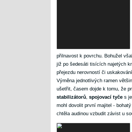
přilnavost k povrchu. Bohužel vš
již po šedesáti tisících najetých 
přejezdu nerovností či uskakování 
Výměna jednotlivých ramen většin
ušetřit, časem dojde k tomu, že 
stabilizátorů
,
spojovací tyče
s je
mohl dovolit první majitel - bohatý
chtěla audinou vzbudit závist u s