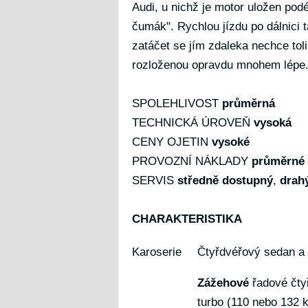
Audi, u nichž je motor uložen pod
čumák". Rychlou jízdu po dálnici t
zatáčet se jím zdaleka nechce tol
rozloženou opravdu mnohem lépe
SPOLEHLIVOST
průměrná
TECHNICKÁ ÚROVEŇ
vysoká
CENY OJETIN
vysoké
PROVOZNÍ NÁKLADY
průměrné
SERVIS
středně dostupný
,
drah
CHARAKTERISTIKA
Karoserie
Čtyřdvéřový sedan a
Zážehové
řadové čtyř
turbo (110 nebo 132 k