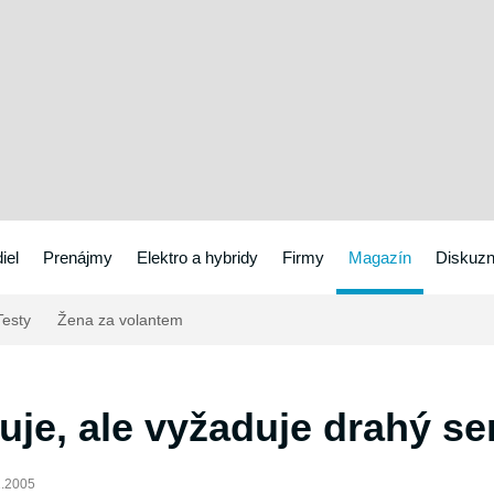
iel
Prenájmy
Elektro a hybridy
Firmy
Magazín
Diskuzn
esty
Žena za volantem
uje, ale vyžaduje drahý se
2.2005