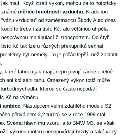
jak mají. Když ztratí výkon, mohou za to notoricky
známé
měřiče hmotnosti vzduchu
. Kradenou
"váhu vzduchu" od zaměstnanců Škody Auto dnes
koupíte třeba i za tisíc Kč, ale většinou utrpěla
nesprávnou manipulací či transportem. Od čtyř
tisíc Kč tak lze u různých překupníků sehnat
 problémy být neměly. To je pořád lepší, než zaplatit
u
.
 které táhnou jak mají, neprojevují žádné citelné
ách ani kolísání tahu. Omezený výkon totiž může
 turbodmychadla, kterou se často nepodaří
isíc Kč na výměnu.
í ambice
. Nástupcem velmi zdařilého modelu S2
ého pětiválcem 2,2 turbo) se v roce 1999 stal
rbo. Svému hlavnímu vzoru, a to BMW M3, se však
ože výkonu motoru neodpovídají brzdy a také vozy