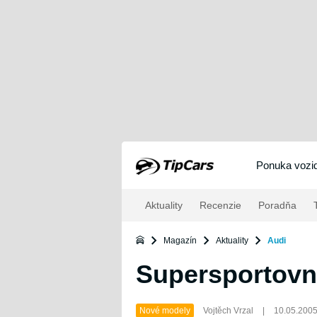
Ponuka vozid
Aktuality
Recenzie
Poradňa
T
Magazín
Aktuality
Audi
Supersportovní
Nové modely
Vojtěch Vrzal
|
10.05.200