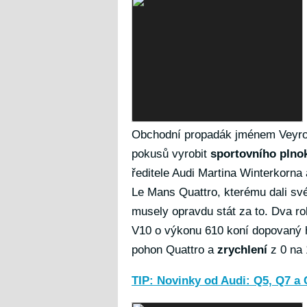
Obchodní propadák jménem Veyro
pokusů vyrobit
sportovního plno
ředitele Audi Martina Winterkorna
Le Mans Quattro, kterému dali sv
musely opravdu stát za to. Dva ro
V10 o výkonu 610 koní dopovaný h
pohon Quattro a
zrychlení
z 0 na
TIP: Novinky od Audi: Q5, Q7 a