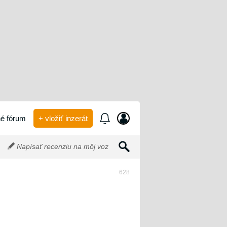
é fórum
+ vložiť inzerát
Napísať recenziu na môj voz
628