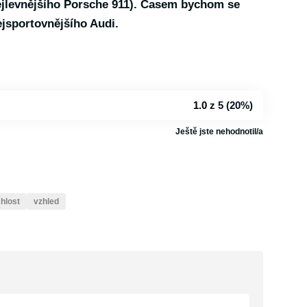
nejlevnějšího Porsche 911). Časem bychom se
jsportovnějšího Audi.
1.0
z 5 (
20%
)
Ještě jste nehodnotil/a
hlost
vzhled