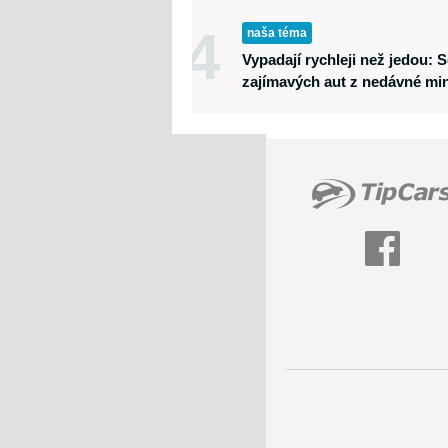
4
naša téma
Vypadají rychleji než jedou:
zajímavých aut z nedávné min