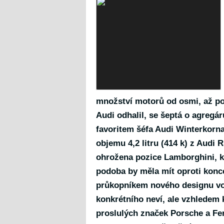
množství motorů od osmi, až p
Audi odhalil, se šeptá o agregá
favoritem šéfa Audi Winterkorna
objemu 4,2 litru (414 k) z Audi
ohrožena pozice
Lamborghini
, 
podoba by měla mít oproti konce
průkopníkem
nového designu
vo
konkrétního neví, ale vzhledem
proslulých značek Porsche a Fer