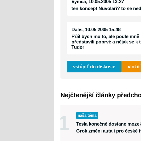
Vymča
, 10.05.2005 13:27
ten koncept Nuvolari? to se ne
Dalis
, 10.05.2005 15:48
Přál bych mu to, ale podle mně 
představili poprvé a nějak se k
Tudor
vstúpiť do diskusie
vložiť
Nejčtenější články předch
1
naša téma
Tesla konečně dostane mozek
Grok změní auta i pro české ř