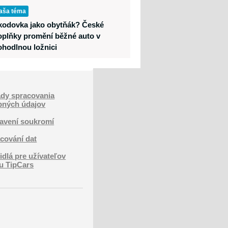
aša téma
kodovka jako obytňák? České
oplňky promění běžné auto v
ohodlnou ložnici
dy spracovania
bných údajov
avení soukromí
cování dat
idlá pre užívateľov
u TipCars