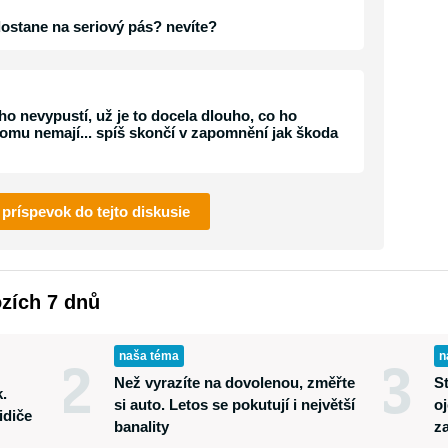
dostane na seriový pás? nevíte?
ho nevypustí, už je to docela dlouho, co ho
 tomu nemají... spíš skončí v zapomnění jak škoda
 príspevok do tejto diskusie
ozích 7 dnů
naša téma
n
2
3
Než vyrazíte na dovolenou, změřte
S
.
si auto. Letos se pokutují i největší
oj
idiče
banality
z