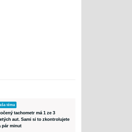
aša téma
točený tachometr má 1 ze 3
etých aut. Sami si to zkontrolujete
a pár minut