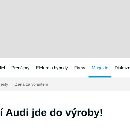
iel
Prenájmy
Elektro a hybridy
Firmy
Magazín
Diskuzn
esty
Žena za volantem
 Audi jde do výroby!
5