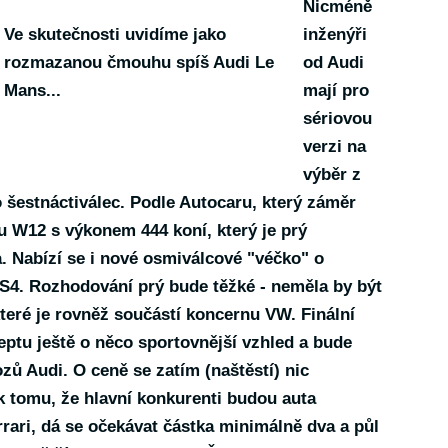
Nicméně
Ve skutečnosti uvidíme jako
inženýři
rozmazanou čmouhu spíš Audi Le
od Audi
Mans...
mají pro
sériovou
verzi na
výběr z
o
šestnáctiválec
. Podle Autocaru, který záměr
ru W12 s výkonem 444 koní, který je prý
. Nabízí se i nové osmiválcové "véčko" o
 RS4. Rozhodování prý bude těžké - neměla by být
které je rovněž součástí koncernu VW. Finální
ptu ještě o něco sportovnější vzhled a bude
zů Audi. O ceně se zatím (naštěstí) nic
 k tomu, že
hlavní konkurenti
budou auta
rari, dá se očekávat částka minimálně dva a půl