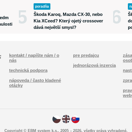
poradňa
n
5
6
Škoda Karoq, Mazda CX-30, nebo
Š
 Sedm
Kia XCeed? Který ojetý crossover
d
ulosti
dává největší smysl?
p
kontakt / napíšte nám / o
pre predajcu
zása
nás
oso
jednorázová inzercia
technická podpora
nast
nápoveda / často kladené
zpra
otázky
prav
web
Copyright © EBM system k.s., 2005 – 2026, všetky práva vyhradené.