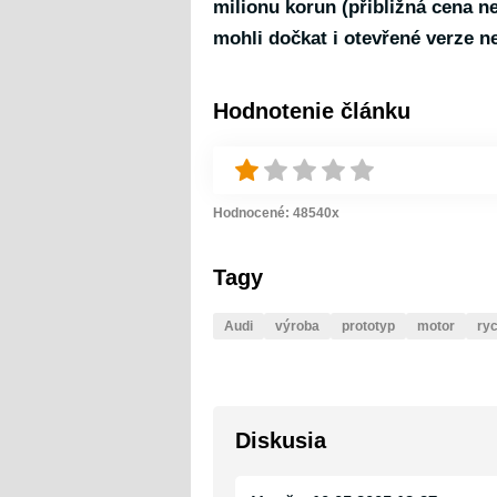
milionu korun (přibližná cena 
mohli dočkat i
otevřené verze
ne
Hodnotenie článku
Hodnocené:
48540
x
Tagy
Audi
výroba
prototyp
motor
ryc
Diskusia