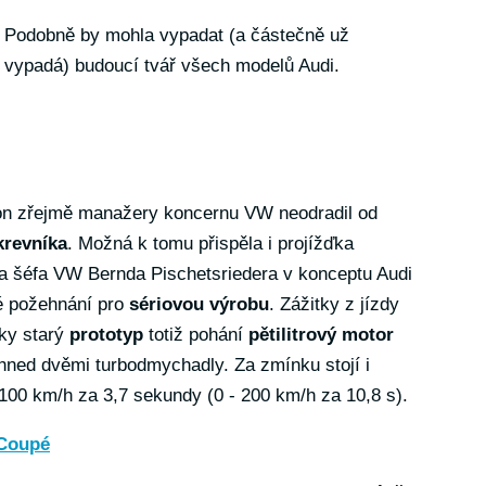
Podobně by mohla vypadat (a částečně už
vypadá) budoucí tvář všech modelů Audi.
n zřejmě manažery koncernu VW neodradil od
krevníka
. Možná k tomu přispěla i projížďka
 a šéfa VW Bernda Pischetsriedera v konceptu Audi
é požehnání pro
sériovou výrobu
. Zážitky z jízdy
ky starý
prototyp
totiž pohání
pětilitrový motor
ned dvěmi turbodmychadly. Za zmínku stojí i
 100 km/h za 3,7 sekundy (0 - 200 km/h za 10,8 s).
 Coupé