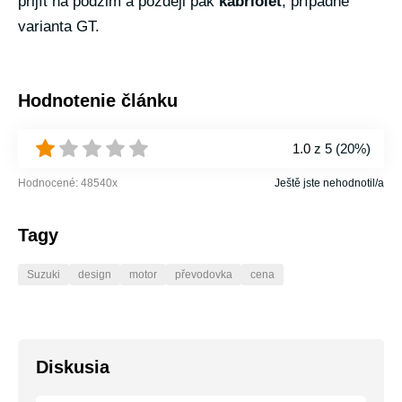
přijít na podzim a později pak
kabriolet
, případně
varianta GT.
Hodnotenie článku
1.0
z 5 (
20%
)
Hodnocené:
48540
x
Ještě jste nehodnotil/a
Tagy
Suzuki
design
motor
převodovka
cena
Diskusia