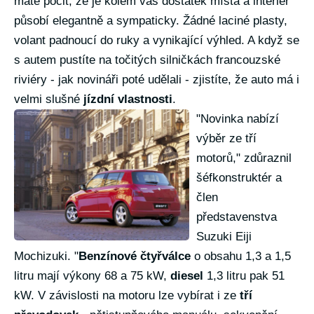
máte pocit, že je kolem vás dostatek místa a interiér
působí elegantně a sympaticky. Žádné laciné plasty,
volant padnoucí do ruky a vynikající výhled. A když se
s autem pustíte na točitých silničkách francouzské
riviéry - jak novináři poté udělali - zjistíte, že auto má i
velmi slušné
jízdní vlastnosti
.
"Novinka nabízí
výběr ze tří
motorů," zdůraznil
šéfkonstruktér a
člen
představenstva
Suzuki Eiji
Mochizuki. "
Benzínové čtyřválce
o obsahu 1,3 a 1,5
litru mají výkony 68 a 75 kW,
diesel
1,3 litru pak 51
kW. V závislosti na motoru lze vybírat i ze
tří