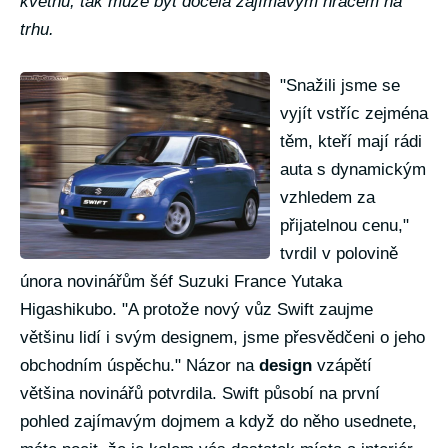
květnu, tak může být docela zajímavým hráčem na
trhu.
"Snažili jsme se
vyjít vstříc zejména
těm, kteří mají rádi
auta s dynamickým
vzhledem za
přijatelnou cenu,"
tvrdil v polovině
února novinářům šéf Suzuki France Yutaka
Higashikubo. "A protože nový vůz Swift zaujme
většinu lidí i svým designem, jsme přesvědčeni o jeho
obchodním úspěchu." Názor na
design
vzápětí
většina novinářů potvrdila. Swift působí na první
pohled zajímavým dojmem a když do něho usednete,