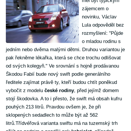
měl být typickým
zájemcem o
novinku, Václav
Lula odpověděl bez
rozmyšlení: "Půjde
o mladou rodinu s
jedním nebo dvěma malými dětmi. Druhou variantou je
pak řekněme lékařka, která se chce trochu odlišovat
od svých kolegyň." Ve srovnání s hojně prodávanou
Škodou Fabií bude nový swift podle generálního
ředitele zajímat právě ty, kteří budou chtít poněkud
vybočit z modelu
české rodiny
, před jejímž domem
stojí škodovka. A to i přesto, že swift má obsah kufru
pouhých 213 litrů. Pravdou ovšem je, že při
sklopených sedadlech to může být až 562
litrů.Třídvéřová varianta swiftu má na tuzemský trh