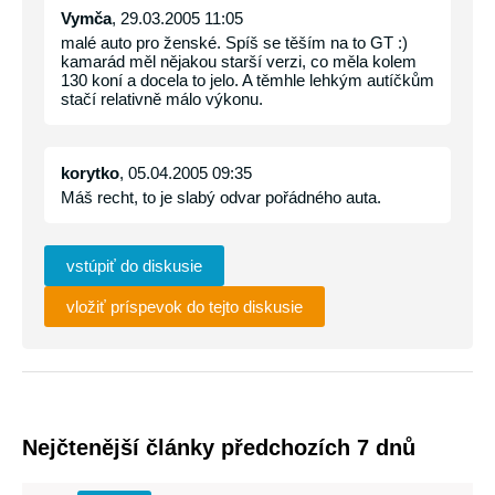
Vymča
, 29.03.2005 11:05
malé auto pro ženské. Spíš se těším na to GT :)
kamarád měl nějakou starší verzi, co měla kolem
130 koní a docela to jelo. A těmhle lehkým autíčkům
stačí relativně málo výkonu.
korytko
, 05.04.2005 09:35
Máš recht, to je slabý odvar pořádného auta.
vstúpiť do diskusie
vložiť príspevok do tejto diskusie
Nejčtenější články předchozích 7 dnů