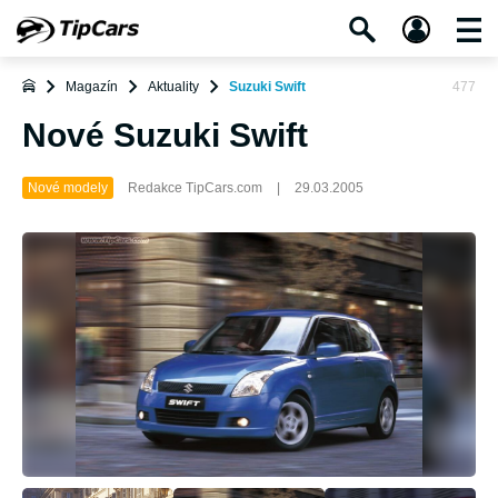
Magazín
Aktuality
Suzuki Swift
477
Nové Suzuki Swift
Nové modely
Redakce TipCars.com
|
29.03.2005