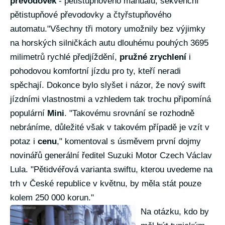
převodovek
- pětistupňového manuálu, sekvenční
pětistupňové převodovky a čtyřstupňového
automatu."Všechny tři motory umožnily bez výjimky
na horských silničkách autu dlouhému pouhých 3695
milimetrů rychlé předjíždění,
pružné zrychlení
i
pohodovou komfortní jízdu pro ty, kteří neradi
spěchají. Dokonce bylo slyšet i názor, že nový swift
jízdními vlastnostmi a vzhledem tak trochu připomíná
populární
Mini
. "Takovému srovnání se rozhodně
nebráníme, důležité však v takovém případě je vzít v
potaz i
cenu
," komentoval s úsměvem první dojmy
novinářů generální ředitel Suzuki Motor Czech Václav
Lula. "Pětidvéřová varianta swiftu, kterou uvedeme na
trh v České republice v květnu, by měla stát pouze
kolem 250 000 korun."
Na otázku, kdo by