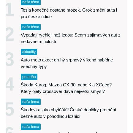
1
naša téma
Tesla konečně dostane mozek. Grok změní auta i
pro české řidiče
2
naša téma
Vypadají rychleji než jedou: Sedm zajímavých aut z
nedávné minulosti
3
aktuality
Auto-moto akce: druhý srpnový víkend nabídne
všechny typy
4
poradňa
Škoda Karoq, Mazda CX-30, nebo Kia XCeed?
Který ojetý crossover dává největší smysl?
5
naša téma
Škodovka jako obytňák? České doplňky promění
běžné auto v pohodlnou ložnici
naša téma