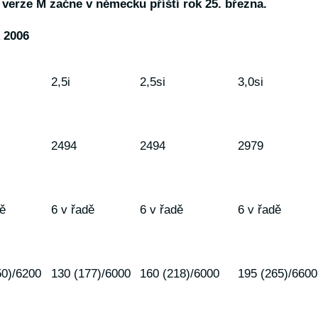
verze M začne v německu příští rok 25. března.
 2006
2,5i
2,5si
3,0si
2494
2494
2979
dě
6 v řadě
6 v řadě
6 v řadě
50)/6200
130 (177)/6000
160 (218)/6000
195 (265)/6600