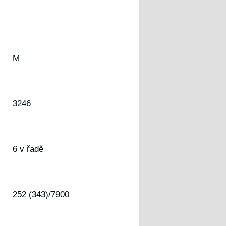
M
3246
6 v řadě
252 (343)/7900