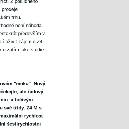
íct. Z poklidného
 prodeje
ckém trhu.
zhodně není náhoda.
tentokrát především v
í oživit zájem o Z4 -
tu zatím jako studie.
jkovém "emku". Nový
čekejte, ale řadový
/min. a točivým
 své třídy. Z4 M s
 maximální rychlost
ní šestirychlostní