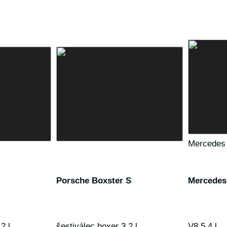
Mercedes
Porsche Boxster S
Mercedes
2 l
šestiválec boxer 3,2 l
V8 5,4 l