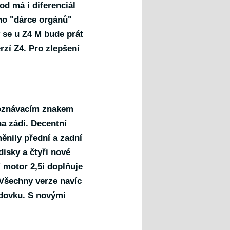
od má i diferenciál
ého "dárce orgánů"
 se u Z4 M bude prát
rzí Z4. Pro zlepšení
poznávacím znakem
a zádi. Decentní
měnily přední a zadní
 disky a čtyři nové
 motor 2,5i doplňuje
. Všechny verze navíc
odovku. S novými