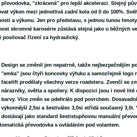
převodovka, "zkrácená" pro lepší akceleraci. Stejný pův
ovat výkon mezi jednotlivá zadní kola od 0 do 100%. Sv
sti a výkonu. Jen pro představu, s jednou tunou hmoty
uhost skromné karosérie zůstává stejná jako u běžných ve
 posilovač řízení za hydraulický.
Design se změnil jen nepatrně, takže nejbezpečnějím 
"emka" jsou čtyři koncovky výfuku a samozřejmě logo n
facelift prodělaly všechny verze roadsteru. Zvenčí se z
nárazníky, světla a spoilery. K dispozici jsou i nové lité
barvy. Více změn se odehrálo pod povrchem. Dosavadní
výkonnější 2,5si a šestiválec 3,0si střídá současný 3,0i
dostávají jako standard šestistupňovou manuální přev
utomatická převodovka s ovládáním pod volantem.