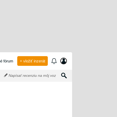
é fórum
+ vložiť inzerát
Napísať recenziu na môj voz