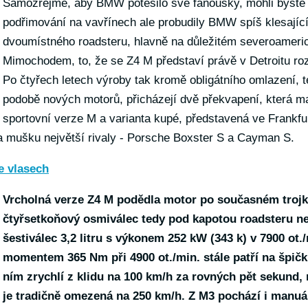
Samozřejmě, aby BMW potěšilo své fanoušky, mohli byste ř
podřimování na vavřínech ale probudily BMW spíš klesající
dvoumístného roadsteru, hlavně na důležitém severoameri
Mimochodem, to, že se Z4 M představí právě v Detroitu ro
Po čtyřech letech výroby tak kromě obligátního omlazení, 
podobě nových motorů, přicházejí dvě překvapení, která maj
sportovní verze M a varianta kupé, představená ve Frankfur
 mušku největší rivaly - Porsche Boxster S a Cayman S.
e vlasech
Vrcholná verze Z4 M podědla motor po současném tro
čtyřsetkoňový osmiválec tedy pod kapotou roadsteru ne
šestiválec 3,2 litru s výkonem 252 kW (343 k) v 7900 ot.
momentem 365 Nm při 4900 ot./min. stále patří na špičku
ním zrychlí z klidu na 100 km/h za rovných pět sekund,
je tradičně omezená na 250 km/h. Z M3 pochází i manuál