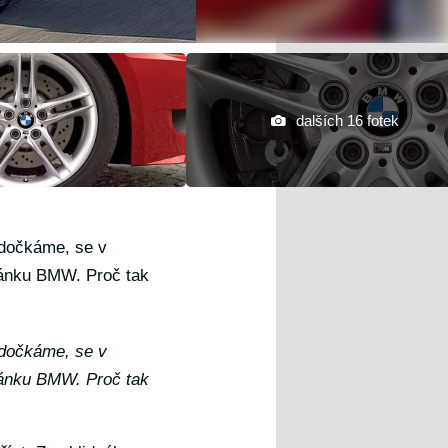
dalších 16 fotek
edočkáme, se v
tánku BMW. Proč tak
edočkáme, se v
tánku BMW. Proč tak