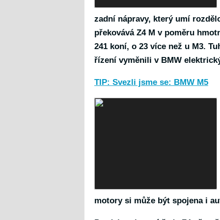
zadní nápravy, který umí rozděl
překovává Z4 M v poměru hmotno
241 koní, o 23 více než u M3. T
řízení vyměnili v BMW elektrický
TIP: Svezli jsme se: BMW M5
motory si může být spojena i a