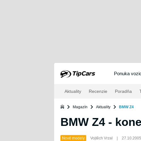
Ponuka vozid
Aktuality
Recenzie
Poradňa
T
Magazín
Aktuality
BMW Z4
BMW Z4 - kone
Nové modely
Vojtěch Vrzal
|
27.10.200