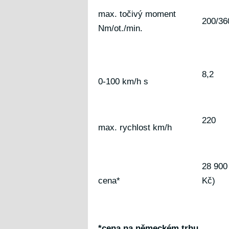
max. točivý moment
200/36
Nm/ot./min.
8,2
0-100 km/h s
220
max. rychlost km/h
28 900
cena*
Kč)
*cena na německém trhu