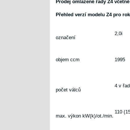
Prodej omlazené řady Z4 včetně 
Přehled verzí modelu Z4 pro rok
2,0i
označení
objem ccm
1995
4 v řa
počet válců
110 (1
max. výkon kW(k)/ot./min.