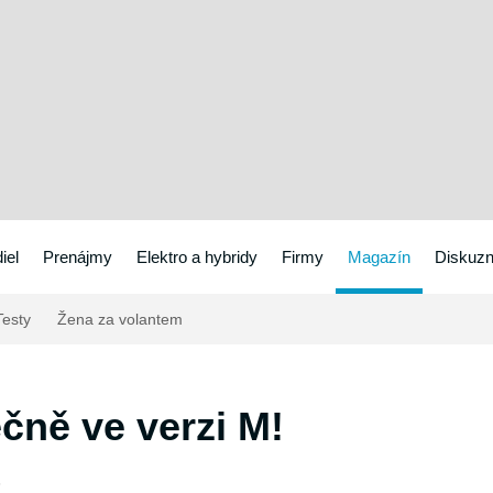
iel
Prenájmy
Elektro a hybridy
Firmy
Magazín
Diskuzn
esty
Žena za volantem
čně ve verzi M!
5