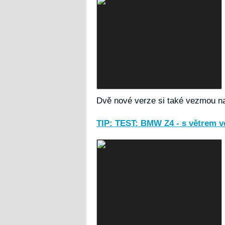
Dvě nové verze si také vezmou na
TIP: TEST: BMW Z4 - s větrem v