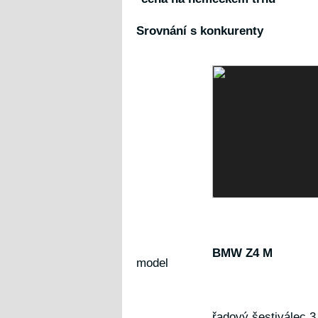
Srovnání s konkurenty
BMW Z4 M
model
řadový šestiválec 3,