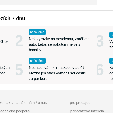
ozích 7 dnů
naša téma
2
3
n
Než vyrazíte na dovolenou, změřte si
 Grok
Vy
auto. Letos se pokutují i největší
za
banality
naša téma
n
5
6
jetých
Nechladí vám klimatizace v autě?
Ko
 pár
Možná jen stačí vyměnit součástku
od
za pár korun
re
kontakt / napíšte nám / o nás
pre predajcu
technická podpora
jednorázová inzercia