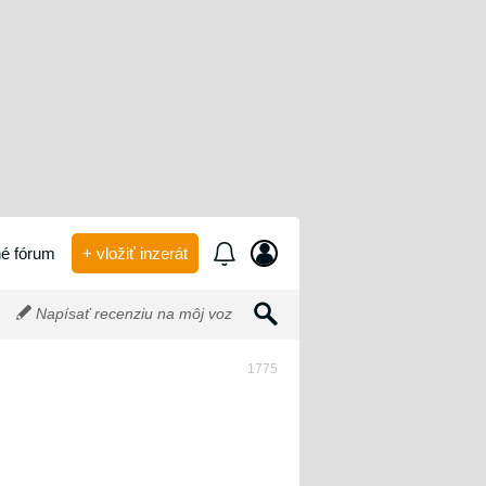
é fórum
+ vložiť inzerát
Napísať recenziu na môj voz
1775