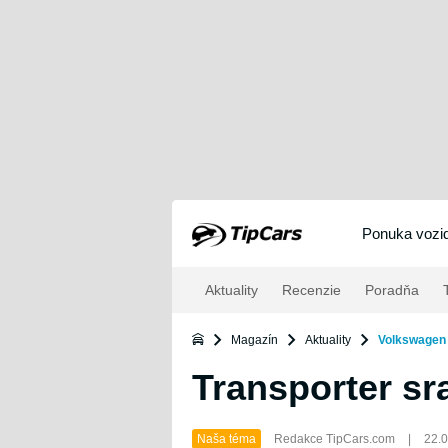
Ponuka vozid
Aktuality
Recenzie
Poradňa
T
Magazín
Aktuality
Volkswagen 
Transporter sr
Naša téma
Redakce TipCars.com
|
22.