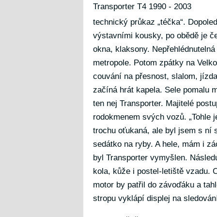
Transporter T4 1990 - 2003
technický průkaz „téčka“. Dopole
výstavními kousky, po obědě je če
okna, klaksony. Nepřehlédnutelná 
metropole. Potom zpátky na Velko
couvání na přesnost, slalom, jízd
začíná hrát kapela. Sele pomalu m
ten nej Transporter. Majitelé post
rodokmenem svých vozů. „Tohle je 
trochu oťukaná, ale byl jsem s n
sedátko na ryby. A hele, mám i zá
byl Transporter vymyšlen. Následu
kola, kůže i postel-letiště vzadu.
motor by patřil do závoďáku a tah
stropu vyklápí displej na sledován