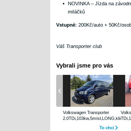
NOVINKA – Jízda na závodn
miláčků
Vstupné:
200Kč/auto + 50Kč/oso
Váš Transporter club
Vybrali jsme pro vás
Volkswagen Transporter
Volk
2.0TDi,103kw,5míst,LONG,klima.
TDi,
To chci