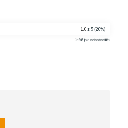
1.0
z 5 (
20%
)
Ještě jste nehodnotil/a