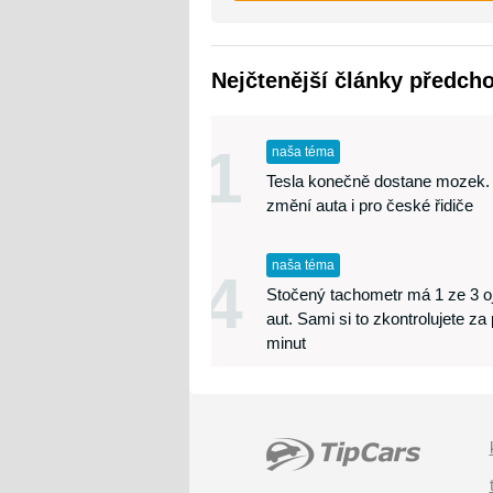
Nejčtenější články předch
1
naša téma
Tesla konečně dostane mozek.
změní auta i pro české řidiče
naša téma
4
Stočený tachometr má 1 ze 3 o
aut. Sami si to zkontrolujete za
minut