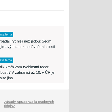
aša téma
padají rychleji než jedou: Sedm
jímavých aut z nedávné minulosti
aša téma
lik km/h vám rychlostní radar
pustí? V zahraničí až 10, v ČR je
alita jiná
zásady spracovania osobných
údajov