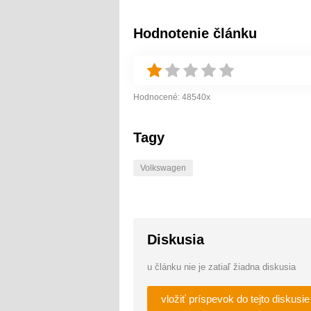
Hodnotenie článku
Hodnocené:
48540
x
Tagy
Volkswagen
Diskusia
u článku nie je zatiaľ žiadna diskusia
vložiť príspevok do tejto diskusie