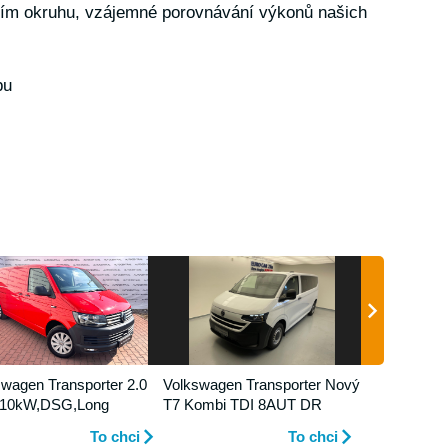
ím okruhu, vzájemné porovnávání výkonů našich
bu
swagen Transporter 2.0
Volkswagen Transporter Nový
110kW,DSG,Long
T7 Kombi TDI 8AUT DR
To chci
To chci