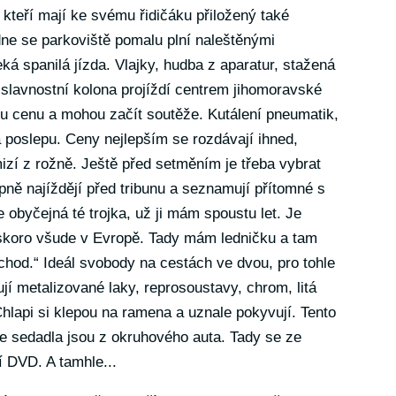
kteří mají ke svému řidičáku přiložený také
dne se parkoviště pomalu plní naleštěnými
ká spanilá jízda. Vlajky, hudba z aparatur, stažená
slavnostní kolona projíždí centrem jihomoravské
u cenu a mohou začít soutěže. Kutálení pneumatik,
a poslepu. Ceny nejlepším se rozdávají ihned,
izí z rožně. Ještě před setměním je třeba vybrat
upně najíždějí před tribunu a seznamují přítomné s
obyčejná té trojka, už ji mám spoustu let. Je
í skoro všude v Evropě. Tady mám ledničku a tam
chod.“ Ideál svobody na cestách ve dvou, pro tohle
jí metalizované laky, reprosoustavy, chrom, litá
 Chlapi si klepou na ramena a uznale pokyvují. Tento
le sedadla jsou z okruhového auta. Tady se ze
í DVD. A tamhle...