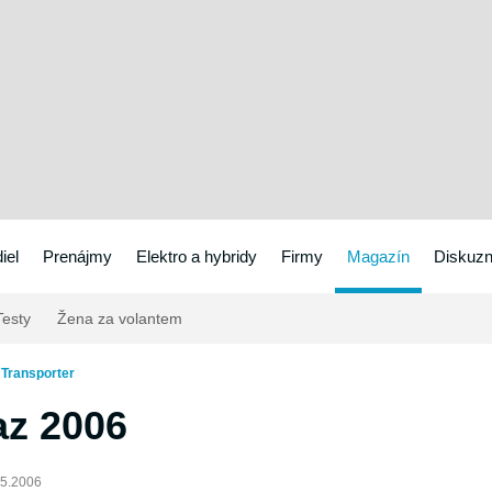
iel
Prenájmy
Elektro a hybridy
Firmy
Magazín
Diskuzn
esty
Žena za volantem
Transporter
az 2006
05.2006