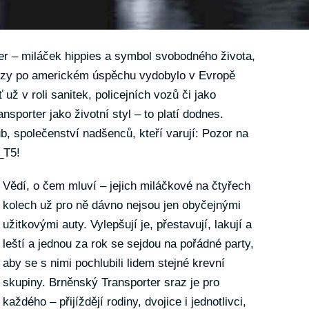
r – miláček hippies a symbol svobodného života,
 brzy po americkém úspěchu vydobylo v Evropě
už v roli sanitek, policejních vozů či jako
sporter jako životní styl – to platí dodnes.
, společenství nadšenců, kteří varují: Pozor na
_T5!
Vědí, o čem mluví – jejich miláčkové na čtyřech
kolech už pro ně dávno nejsou jen obyčejnými
užitkovými auty. Vylepšují je, přestavují, lakují a
leští a jednou za rok se sejdou na pořádné party,
aby se s nimi pochlubili lidem stejné krevní
skupiny. Brněnský Transporter sraz je pro
každého – přijíždějí rodiny, dvojice i jednotlivci,