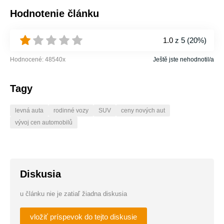
Hodnotenie článku
1.0
z 5 (
20%
)
Hodnocené:
48540
x
Ještě jste nehodnotil/a
Tagy
levná auta
rodinné vozy
SUV
ceny nových aut
vývoj cen automobilů
Diskusia
u článku nie je zatiaľ žiadna diskusia
vložiť príspevok do tejto diskusie