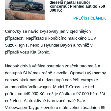
dieselů nastal souboj
koncernů: Přehled aut do 750
000 Kč
PŘEČÍST ČLÁNEK
Cenovky se navíc zvyšovaly jen v ojedinělých
případech. Například u končícího maličkého SUV
Suzuki Ignis, nebo u Hyundai Bayon a rovněž v
případě vozu Kia Stonic.
Naopak drtivá většina ostatních značek tato malá a
dostupná SUV meziročně zlevnila. Opravdu významný
cenový skok nastal u dvou typů největší evropské
automobilky Volkswagen. Model T-Cross lze teď
pořídit od 449 900 Kč, což je částka o 97 000 Kč nižší
než vloni. A atraktivně tvarované malé SUV
Volkswagen Taygo zlevnilo o stále velmi zásadních 85