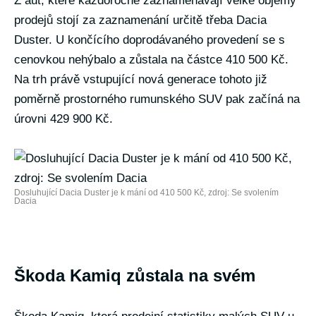
Z aut, které každoročně zaznamenávají velké objemy
prodejů stojí za zaznamenání určitě třeba Dacia
Duster. U končícího doprodávaného provedení se s
cenovkou nehýbalo a zůstala na částce 410 500 Kč.
Na trh právě vstupující nová generace tohoto již
poměrně prostorného rumunského SUV pak začíná na
úrovni 429 900 Kč.
Dosluhující Dacia Duster je k mání od 410 500 Kč, zdroj: Se svolením
Dacia
Škoda Kamiq zůstala na svém