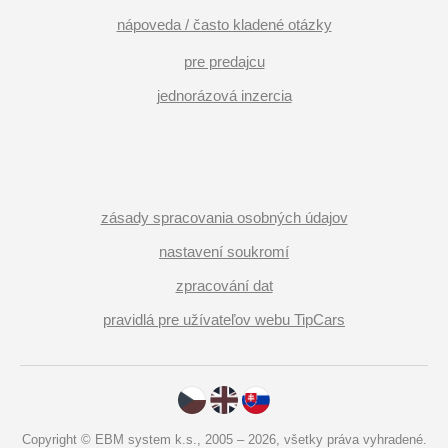
nápoveda / často kladené otázky
pre predajcu
jednorázová inzercia
zásady spracovania osobných údajov
nastavení soukromí
zpracování dat
pravidlá pre užívateľov webu TipCars
Copyright © EBM system k.s., 2005 – 2026, všetky práva vyhradené.