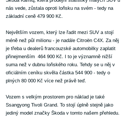
Škoda Kamiq, která prodejní statistiky malých SUV u
nás vede, zůstala oproti loňsku na svém - tedy na
základní ceně 479 900 Kč.
Největším vozem, který lze řadit mezi SUV a stojí
méně než půl milionu - je nadále Citroën C4X. Za něj
je třeba u dealerů francouzské automobilky zaplatit
přinejmenším 464 900 Kč. I to je významně nižší
suma než v dubnu loňského roku. Tehdy se u něj v
oficiálním ceníku skvěla částka 544 900 - tedy o
plných 80 000 Kč více než právě teď.
Vozem s velkým prostorem pro náklad je také
Ssangyong Tivoli Grand. To stojí úplně stejně jako
jediný model značky Škoda v tomto našem přehledu.