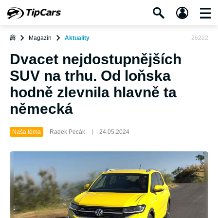
Magazín
Aktuality
26222
Dvacet nejdostupnějších
SUV na trhu. Od loňska
hodně zlevnila hlavně ta
německá
Naša téma
Radek Pecák
|
24.05.2024