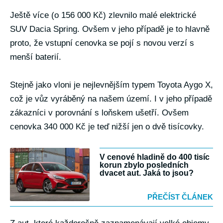
Ještě více (o 156 000 Kč) zlevnilo malé elektrické
SUV Dacia Spring. Ovšem v jeho případě je to hlavně
proto, že vstupní cenovka se pojí s novou verzí s
menší baterií.
Stejně jako vloni je nejlevnějším typem Toyota Aygo X,
což je vůz vyráběný na našem území. I v jeho případě
zákazníci v porovnání s loňskem ušetří. Ovšem
cenovka 340 000 Kč je teď nižší jen o dvě tisícovky.
V cenové hladině do 400 tisíc
korun zbylo posledních
dvacet aut. Jaká to jsou?
PŘEČÍST ČLÁNEK