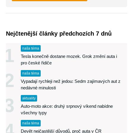
Nejčtenější články předchozích 7 dnů
1
naša téma
Tesla konečně dostane mozek. Grok změní auta i
pro české řidiče
2
naša téma
Vypadají rychleji než jedou: Sedm zajímavých aut z
nedávné minulosti
3
aktuality
Auto-moto akce: druhý srpnový víkend nabídne
všechny typy
4
naša téma
Devět nejčastější důvodů, proč auta v ČR