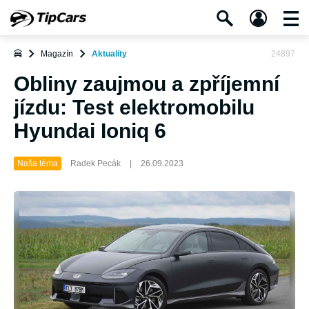
Magazín
Aktuality
24897
Obliny zaujmou a zpříjemní
jízdu: Test elektromobilu
Hyundai Ioniq 6
Naša téma
Radek Pecák
|
26.09.2023