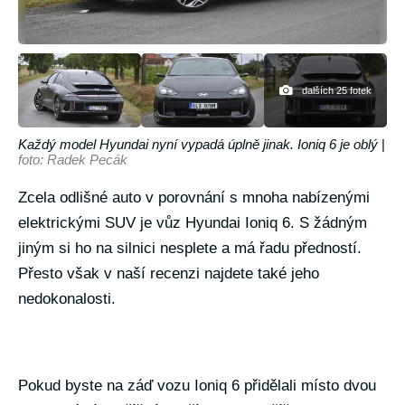
dalších 25 fotek
Každý model Hyundai nyní vypadá úplně jinak. Ioniq 6 je oblý
|
foto: Radek Pecák
Zcela odlišné auto v porovnání s mnoha nabízenými
elektrickými SUV je vůz Hyundai Ioniq 6. S žádným
jiným si ho na silnici nesplete a má řadu předností.
Přesto však v naší recenzi najdete také jeho
nedokonalosti.
Pokud byste na záď vozu Ioniq 6 přidělali místo dvou