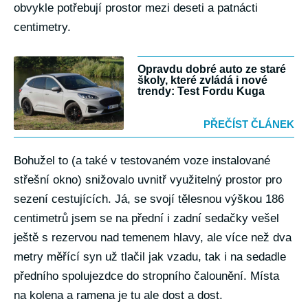
obvykle potřebují prostor mezi deseti a patnácti
centimetry.
Opravdu dobré auto ze staré
školy, které zvládá i nové
trendy: Test Fordu Kuga
PŘEČÍST ČLÁNEK
Bohužel to (a také v testovaném voze instalované
střešní okno) snižovalo uvnitř využitelný prostor pro
sezení cestujících. Já, se svojí tělesnou výškou 186
centimetrů jsem se na přední i zadní sedačky vešel
ještě s rezervou nad temenem hlavy, ale více než dva
metry měřící syn už tlačil jak vzadu, tak i na sedadle
předního spolujezdce do stropního čalounění. Místa
na kolena a ramena je tu ale dost a dost.