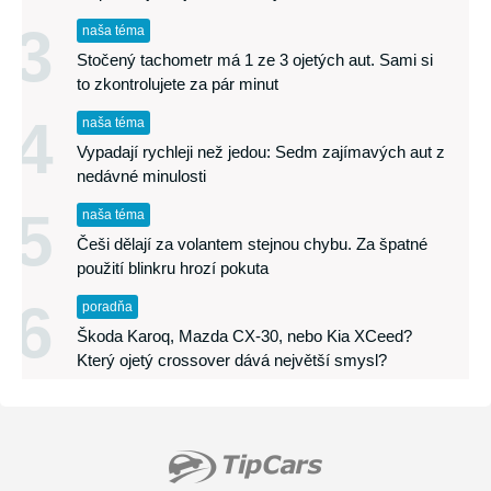
3
naša téma
Stočený tachometr má 1 ze 3 ojetých aut. Sami si
to zkontrolujete za pár minut
4
naša téma
Vypadají rychleji než jedou: Sedm zajímavých aut z
nedávné minulosti
5
naša téma
Češi dělají za volantem stejnou chybu. Za špatné
použití blinkru hrozí pokuta
6
poradňa
Škoda Karoq, Mazda CX-30, nebo Kia XCeed?
Který ojetý crossover dává největší smysl?