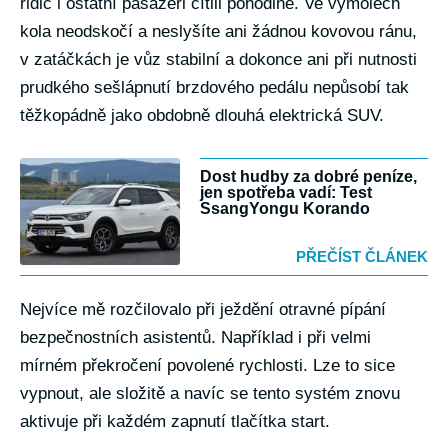
řidič i ostatní pasažéři cítili pohodlně. Ve výmolech
kola neodskočí a neslyšíte ani žádnou kovovou ránu,
v zatáčkách je vůz stabilní a dokonce ani při nutnosti
prudkého sešlápnutí brzdového pedálu nepůsobí tak
těžkopádně jako obdobně dlouhá elektrická SUV.
Dost hudby za dobré peníze,
jen spotřeba vadí: Test
SsangYongu Korando
PŘEČÍST ČLÁNEK
Nejvíce mě rozčilovalo při ježdění otravné pípání
bezpečnostních asistentů. Například i při velmi
mírném překročení povolené rychlosti. Lze to sice
vypnout, ale složitě a navíc se tento systém znovu
aktivuje při každém zapnutí tlačítka start.