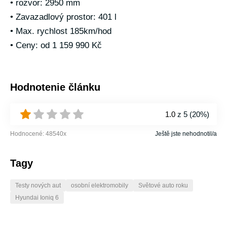
• rozvor: 2950 mm
• Zavazadlový prostor: 401 l
• Max. rychlost 185km/hod
• Ceny: od 1 159 990 Kč
Hodnotenie článku
1.0
z 5 (
20%
)
Hodnocené:
48540
x
Ještě jste nehodnotil/a
Tagy
Testy nových aut
osobní elektromobily
Světové auto roku
Hyundai Ioniq 6