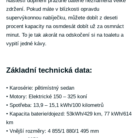
Naštěstí doplnění prázdné baterie neznamená velké
zdržení. Pokud máte v blízkosti opravdu
supervýkonnou nabíječku, můžete dobít z deseti
procent kapacity na osmdesát dobít už za osmnáct
minut. To je tak akorát na odskočení si na toaletu a
vypití jedné kávy.
Základní technická data:
• Karosérie: pětimístný sedan
• Motory: Elektrické 150 – 325 koní
• Spotřeba: 13,9 – 15,1 kWh/100 kilometrů
• Kapacita baterie/dojezd: 53kWh/429 km, 77 kWh/614
km
• Vnější rozměry: 4 855/1 880/1 495 mm