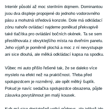
Interiér působí až moc sterilním dojmem. Dominantou
jsou dva displeje propojené do jednoho vodorovného
pásu a mohutná středová konzole. Dole má odkládací
zónu nahoře ovládací najdeme poněkud překvapivě
také tlačítka pro ovládání bočních okének. Ta se sem
přestěhovala z obvyklejšího místa na dveřním panelu.
Jeho výplň je poměrně plochá a moc z ní nevystupuje
ani sice dlouhá, ale mělká odkládací kapsa na spodku.
Vůbec mi auto přišlo řešené tak, že se daleko více
myslelo na efekt než na praktičnost. Třeba před
spolujezdcem je rozměrný, ale opět mělký šuplík.
Pokud je navíc sedačka spolujezdce obsazena, půjde
zásuvka povytáhnout jen malý kousek.
Kufr má sice dostatečně velký půdorys, ale jelikož jde