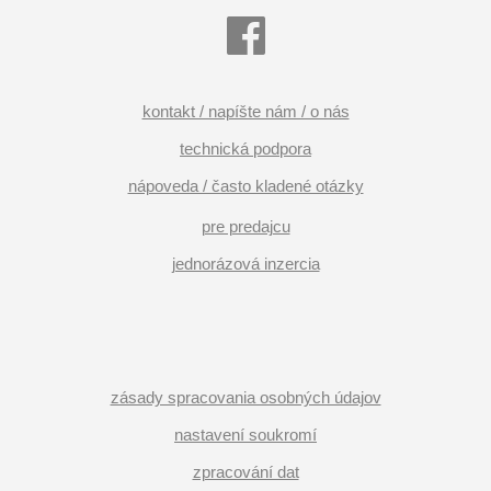
kontakt / napíšte nám / o nás
technická podpora
nápoveda / často kladené otázky
pre predajcu
jednorázová inzercia
zásady spracovania osobných údajov
nastavení soukromí
zpracování dat