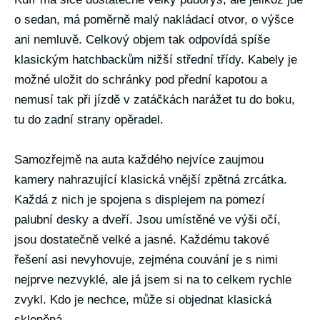
o sedan, má poměrně malý nakládací otvor, o výšce
ani nemluvě. Celkový objem tak odpovídá spíše
klasickým hatchbackům nižší střední třídy. Kabely je
možné uložit do schránky pod přední kapotou a
nemusí tak při jízdě v zatáčkách narážet tu do boku,
tu do zadní strany opěradel.
Samozřejmě na auta každého nejvíce zaujmou
kamery nahrazující klasická vnější zpětná zrcátka.
Každá z nich je spojena s displejem na pomezí
palubní desky a dveří. Jsou umístěné ve výši očí,
jsou dostatečně velké a jasné. Každému takové
řešení asi nevyhovuje, zejména couvání je s nimi
nejprve nezvyklé, ale já jsem si na to celkem rychle
zvykl. Kdo je nechce, může si objednat klasická
skleněná.