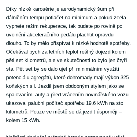
Díky nízké karosérie je aerodynamický šum při
dálničním tempu potlačet na minimum a pokud zcela
vypnete režim rekuperace, tak budete po rovině po
uvolnění akceleračního pedálu plachtit opravdu
dlouho. To by mělo přispívat k nízké hodnotě spotřeby.
Očekával bych za letních teplot reálný dojezd kolem
pěti set kilometrů, ale ve skutečnosti to bylo jen čtyři
sta. Pět set by se dalo ujet při minimálním využití
potenciálu agregátů, které dohromady mají výkon 325
koňských sil. Jezdil jsem obdobným stylem jako se
spalovacími auty a před vrácením novinářského vozu
ukazoval palubní počítač spotřebu 19,6 kWh na sto
kilometrů. Pouze ve městě se dá jezdit úsporněji –
kolem 15 kWh.