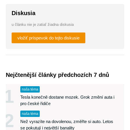
Diskusia
u článku nie je zatiaľ žiadna diskusia
vložiť príspevok do tejto diskusie
Nejčtenější články předchozích 7 dnů
1
naša téma
Tesla konečně dostane mozek. Grok změní auta i
pro české řidiče
2
naša téma
Než vyrazíte na dovolenou, změřte si auto. Letos
se pokutují i největší banality