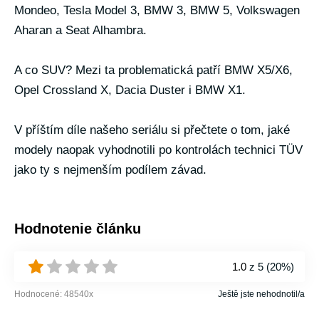
Mondeo, Tesla Model 3, BMW 3, BMW 5, Volkswagen
Aharan a Seat Alhambra.
A co SUV? Mezi ta problematická patří BMW X5/X6,
Opel Crossland X, Dacia Duster i BMW X1.
V příštím díle našeho seriálu si přečtete o tom, jaké
modely naopak vyhodnotili po kontrolách technici TÜV
jako ty s nejmenším podílem závad.
Hodnotenie článku
1.0
z 5 (
20%
)
Hodnocené:
48540
x
Ještě jste nehodnotil/a