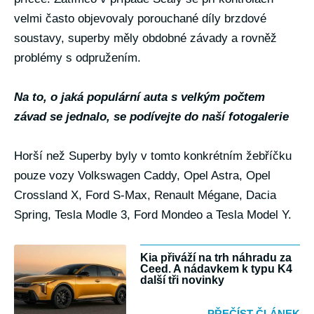
velmi často objevovaly porouchané díly brzdové
soustavy, superby měly obdobné závady a rovněž
problémy s odpružením.
Na to, o jaká populární auta s velkým počtem
závad se jednalo, se podívejte do naší fotogalerie
Horší než Superby byly v tomto konkrétním žebříčku
pouze vozy Volkswagen Caddy, Opel Astra, Opel
Crossland X, Ford S-Max, Renault Mégane, Dacia
Spring, Tesla Modle 3, Ford Mondeo a Tesla Model Y.
Kia přiváží na trh náhradu za
Ceed. A nádavkem k typu K4
další tři novinky
PŘEČÍST ČLÁNEK