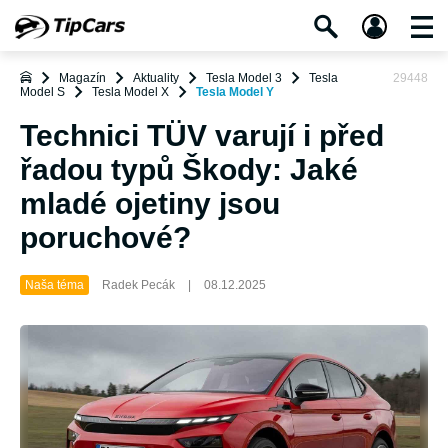
Magazín
Aktuality
Tesla Model 3
Tesla
29448
Model S
Tesla Model X
Tesla Model Y
Technici TÜV varují i před
řadou typů Škody: Jaké
mladé ojetiny jsou
poruchové?
Naša téma
Radek Pecák
|
08.12.2025