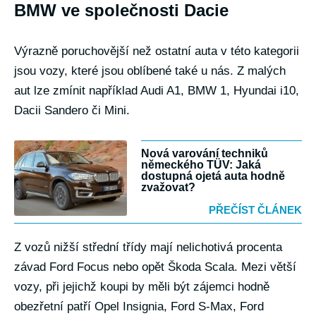
BMW ve společnosti Dacie
Výrazně poruchovější než ostatní auta v této kategorii
jsou vozy, které jsou oblíbené také u nás. Z malých
aut lze zmínit například Audi A1, BMW 1, Hyundai i10,
Dacii Sandero či Mini.
Nová varování techniků
německého TÜV: Jaká
dostupná ojetá auta hodně
zvažovat?
PŘEČÍST ČLÁNEK
Z vozů nižší střední třídy mají nelichotivá procenta
závad Ford Focus nebo opět Škoda Scala. Mezi větší
vozy, při jejichž koupi by měli být zájemci hodně
obezřetní patří Opel Insignia, Ford S-Max, Ford