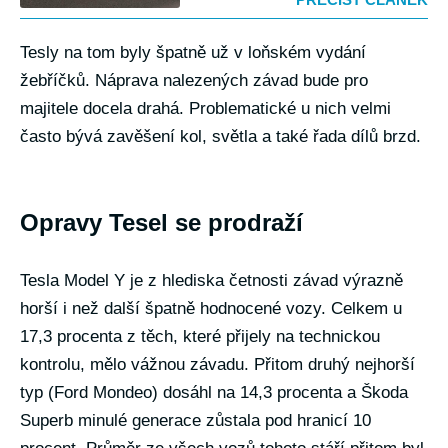
Tesly na tom byly špatně už v loňském vydání
žebříčků. Náprava nalezených závad bude pro
majitele docela drahá. Problematické u nich velmi
často bývá zavěšení kol, světla a také řada dílů brzd.
Opravy Tesel se prodraží
Tesla Model Y je z hlediska četnosti závad výrazně
horší i než další špatně hodnocené vozy. Celkem u
17,3 procenta z těch, které přijely na technickou
kontrolu, mělo vážnou závadu. Přitom druhý nejhorší
typ (Ford Mondeo) dosáhl na 14,3 procenta a Škoda
Superb minulé generace zůstala pod hranicí 10