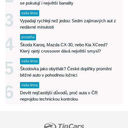
se pokutují i největší banality
3
naša téma
Vypadají rychleji než jedou: Sedm zajímavých aut z
nedávné minulosti
4
poradňa
Škoda Karoq, Mazda CX-30, nebo Kia XCeed?
Který ojetý crossover dává největší smysl?
5
naša téma
Škodovka jako obytňák? České doplňky promění
běžné auto v pohodlnou ložnici
6
naša téma
Devět nejčastější důvodů, proč auta v ČR
neprojdou technickou kontrolou