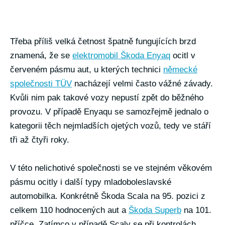
Třeba příliš velká četnost špatně fungujících brzd
znamená, že se
elektromobil Škoda Enyaq
ocitl v
červeném pásmu aut, u kterých technici
německé
společnosti TÜV
nacházejí velmi často vážné závady.
Kvůli nim pak takové vozy nepustí zpět do běžného
provozu. V případě Enyaqu se samozřejmě jednalo o
kategorii těch nejmladších ojetých vozů, tedy ve stáří
tři až čtyři roky.
V této nelichotivé společnosti se ve stejném věkovém
pásmu ocitly i další typy mladoboleslavské
automobilka. Konkrétně Škoda Scala na 95. pozici z
celkem 110 hodnocených aut a
Škoda Superb
na 101.
příčce. Zatímco v případě Scaly se při kontrolách