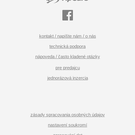
kontakt / napíšte nám / o nás
technická podpora
nápoveda / často kladené otázky
pre predajcu
jednorázová inzercia
zásady spracovania osobných údajov
nastavení soukromí