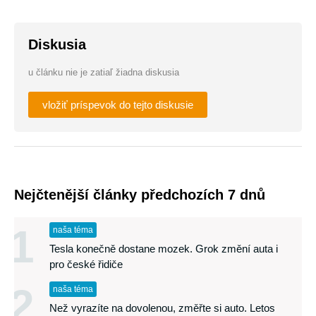
Diskusia
u článku nie je zatiaľ žiadna diskusia
vložiť príspevok do tejto diskusie
Nejčtenější články předchozích 7 dnů
1
naša téma
Tesla konečně dostane mozek. Grok změní auta i
pro české řidiče
2
naša téma
Než vyrazíte na dovolenou, změřte si auto. Letos