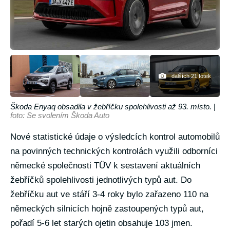
dalších 21 fotek
Škoda Enyaq obsadila v žebříčku spolehlivosti až 93. místo.
|
foto: Se svolením Škoda Auto
Nové statistické údaje o výsledcích kontrol automobilů
na povinných technických kontrolách využili odborníci
německé společnosti TÜV k sestavení aktuálních
žebříčků spolehlivosti jednotlivých typů aut. Do
žebříčku aut ve stáří 3-4 roky bylo zařazeno 110 na
německých silnicích hojně zastoupených typů aut,
pořadí 5-6 let starých ojetin obsahuje 103 jmen.