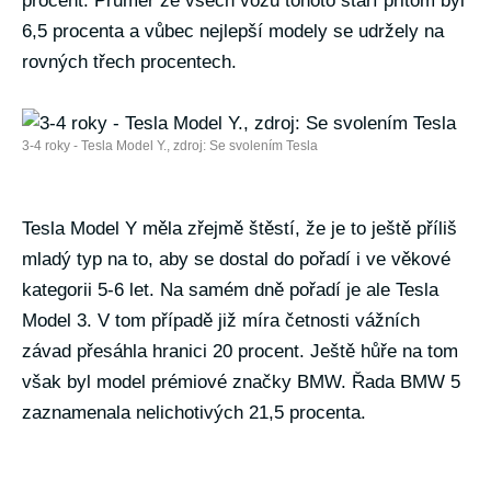
procent. Průměr ze všech vozů tohoto stáří přitom byl
6,5 procenta a vůbec nejlepší modely se udržely na
rovných třech procentech.
3-4 roky - Tesla Model Y., zdroj: Se svolením Tesla
Tesla Model Y měla zřejmě štěstí, že je to ještě příliš
mladý typ na to, aby se dostal do pořadí i ve věkové
kategorii 5-6 let. Na samém dně pořadí je ale Tesla
Model 3. V tom případě již míra četnosti vážních
závad přesáhla hranici 20 procent. Ještě hůře na tom
však byl model prémiové značky BMW. Řada BMW 5
zaznamenala nelichotivých 21,5 procenta.