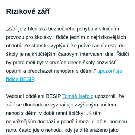
Rizikové září
„Září je z hlediska bezpečného pohybu v silničním
provozu pro školáky i řidiče jedním z nejrizikovějších
období. Ze statistik vyplývá, že právě ranní cesta do
školy je nejkritičtějším časovým intervalem dne. Řidiči
by proto měli být v prvních dnech školy obzvlášť
opatrní a předcházet nehodám s dětmi,"
upozorňuje
řidiče BESIP
.
Vedoucí oddělení BESIP
Tomáš Neřold
upozornil, že
září se dlouhodobě vyznačuje zvýšeným počtem
nehod s dětmi v době ranní špičky: „K těm
nejvážnějším dochází v pondělí mezi 7. až 8. hodinou
ráno, často jde o nehodu, kdy je dítě sraženo jako