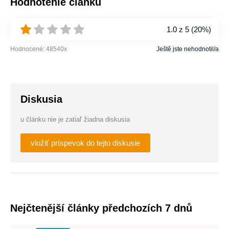
Hodnotenie článku
1.0
z 5 (
20%
)
Hodnocené:
48540
x
Ještě jste nehodnotil/a
Diskusia
u článku nie je zatiaľ žiadna diskusia
vložiť príspevok do tejto diskusie
Nejčtenější články předchozích 7 dnů