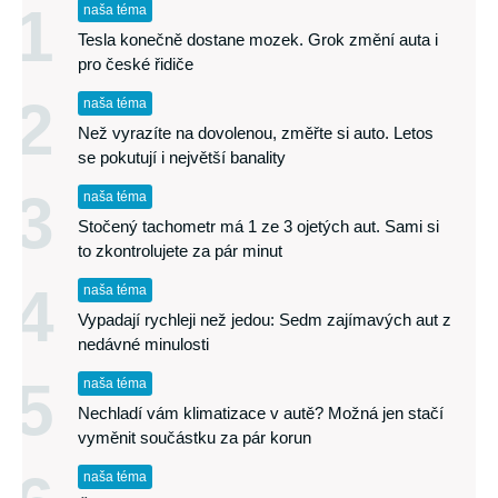
1
naša téma
Tesla konečně dostane mozek. Grok změní auta i
pro české řidiče
2
naša téma
Než vyrazíte na dovolenou, změřte si auto. Letos
se pokutují i největší banality
3
naša téma
Stočený tachometr má 1 ze 3 ojetých aut. Sami si
to zkontrolujete za pár minut
4
naša téma
Vypadají rychleji než jedou: Sedm zajímavých aut z
nedávné minulosti
5
naša téma
Nechladí vám klimatizace v autě? Možná jen stačí
vyměnit součástku za pár korun
naša téma