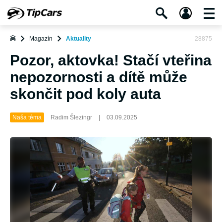
Magazín
Aktuality
28875
Pozor, aktovka! Stačí vteřina
nepozornosti a dítě může
skončit pod koly auta
Naša téma
Radim Šlezingr
|
03.09.2025