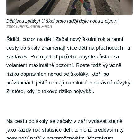
Děti jsou zpátky! U škol proto raději dejte nohu z plynu.
|
foto: Deník/Karel Pech
Řidiči, pozor na děti! Začal nový školní rok a ranní
cesty do školy znamenají více dětí na přechodech i u
zastávek. Proto je teď potřeba, abyste zůstali za
volantem maximálně pozorní. Roste totiž výrazně
riziko dopravních nehod se školáky, kteří po
prázdninách ještě nemají na silnicích správné návyky.
Zjistěte, kdy je takové riziko nejvyšší.
Na cestu do školy se začaly v září vydávat stejně
jako každý rok statisíce dětí, z nichž především ty
nejmladší patří k nejohroženějším účastníkům