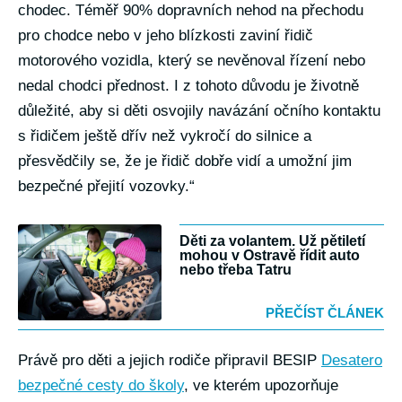
chodec. Téměř 90% dopravních nehod na přechodu
pro chodce nebo v jeho blízkosti zaviní řidič
motorového vozidla, který se nevěnoval řízení nebo
nedal chodci přednost. I z tohoto důvodu je životně
důležité, aby si děti osvojily navázání očního kontaktu
s řidičem ještě dřív než vykročí do silnice a
přesvědčily se, že je řidič dobře vidí a umožní jim
bezpečné přejití vozovky.“
Děti za volantem. Už pětiletí
mohou v Ostravě řídit auto
nebo třeba Tatru
PŘEČÍST ČLÁNEK
Právě pro děti a jejich rodiče připravil BESIP
Desatero
bezpečné cesty do školy
, ve kterém upozorňuje