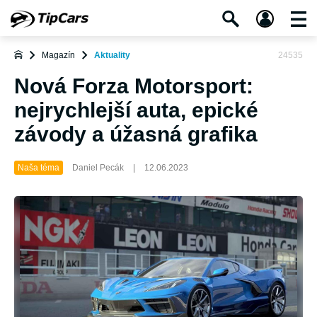
Magazín
Aktuality
24535
Nová Forza Motorsport:
nejrychlejší auta, epické
závody a úžasná grafika
Naša téma
Daniel Pecák
|
12.06.2023