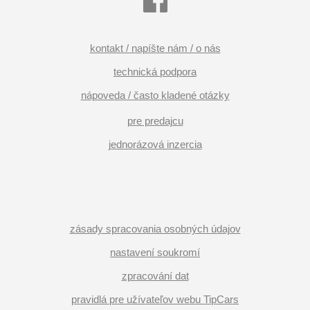
kontakt / napíšte nám / o nás
technická podpora
nápoveda / často kladené otázky
pre predajcu
jednorázová inzercia
zásady spracovania osobných údajov
nastavení soukromí
zpracování dat
pravidlá pre užívateľov webu TipCars