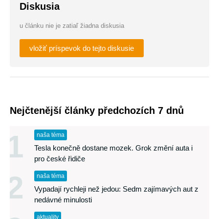
Diskusia
u článku nie je zatiaľ žiadna diskusia
vložiť príspevok do tejto diskusie
Nejčtenější články předchozích 7 dnů
1
naša téma
Tesla konečně dostane mozek. Grok změní auta i
pro české řidiče
2
naša téma
Vypadají rychleji než jedou: Sedm zajímavých aut z
nedávné minulosti
aktuality