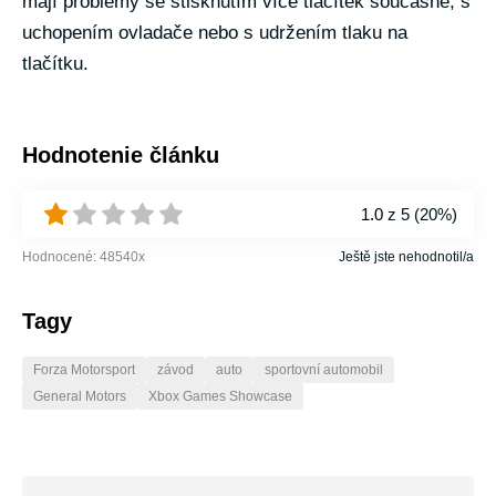
mají problémy se stisknutím více tlačítek současně, s
uchopením ovladače nebo s udržením tlaku na
tlačítku.
Hodnotenie článku
1.0
z 5 (
20%
)
Hodnocené:
48540
x
Ještě jste nehodnotil/a
Tagy
Forza Motorsport
závod
auto
sportovní automobil
General Motors
Xbox Games Showcase