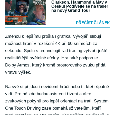
Clarkson, Hammond a May v
Česku! Podívejte se na trailer
na nový Grand Tour
PŘEČÍST ČLÁNEK
Změnou k lepšímu prošla i grafika. Vývojáři slibují
možnost hraní v rozlišení 4K při 60 snímcích za
sekundu. Spolu s technologií rad tracing vytvoří ještě
realističtější světelné efekty. Hra také podporuje
Dolby Atmos, který kromě prostorového zvuku přidá i
vrstvu výšek.
Na své si přijdou i nevidomí hráči nebo ti, kteří špatně
vidí. Pro ně zde budou asistenti řízení a více
zvukových pokynů pro lepší orientaci na trati. Systém
One Touch Driving zase pomáhá uživatelům, kteří