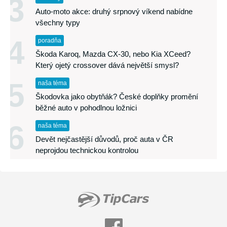
3
Auto-moto akce: druhý srpnový víkend nabídne
všechny typy
4
poradňa
Škoda Karoq, Mazda CX-30, nebo Kia XCeed?
Který ojetý crossover dává největší smysl?
5
naša téma
Škodovka jako obytňák? České doplňky promění
běžné auto v pohodlnou ložnici
6
naša téma
Devět nejčastější důvodů, proč auta v ČR
neprojdou technickou kontrolou