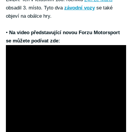
obsadil 3. místo. Tyto dva
závodní vozy
se také
objeví na obálce hry.
•
Na video představující novou Forzu Motorsport
se můžete podívat zde: