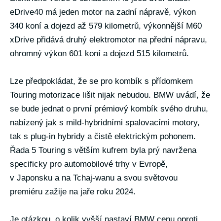
eDrive40 má jeden motor na zadní nápravě, výkon
340 koní a dojezd až 579 kilometrů, výkonnější M60
xDrive přidává druhý elektromotor na přední nápravu,
ohromný výkon 601 koní a dojezd 515 kilometrů.
Lze předpokládat, že se pro kombík s přídomkem
Touring motorizace lišit nijak nebudou. BMW uvádí, že
se bude jednat o první prémiový kombík svého druhu,
nabízený jak s mild-hybridními spalovacími motory,
tak s plug-in hybridy a čistě elektrickým pohonem.
Řada 5 Touring s větším kufrem byla prý navržena
specificky pro automobilové trhy v Evropě,
v Japonsku a na Tchaj-wanu a svou světovou
premiéru zažije na jaře roku 2024.
Je otázkou, o kolik vyšší nastaví BMW cenu oproti