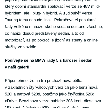
který doplní standardní spalovací verze se 48V mild-
hybridem, ale i plug-in hybrid. A u „dlouhé“ verze
Touring tomu nebude jinak. Pokračovatel populární
řady velkého manažerského sedanu dostane všechno,
co nabízí dosud představený sedan, a to od
motorizací, až po pokročilé jízdní asistenty a online
služby ve vozidle.
Podívejte se na BMW řady 5 s karoserií sedan
v naší galerii:
Připomeňme, že na trh přichází nová pětka
v základních čtyřválcových verzích jako benzínová
520i a naftová 520d, potažmo jako čtyřkolka 520d
xDrive. Benzínová verze nabídne 208 koní, dieselová
197 koní. Následuje 530e, opět se čtyřválcovým