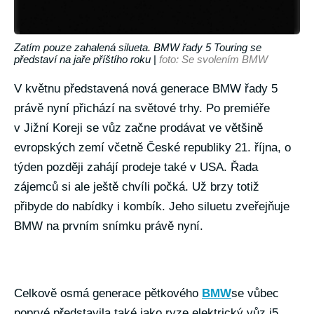
Zatím pouze zahalená silueta. BMW řady 5 Touring se
představí na jaře příštího roku
|
foto: Se svolením BMW
V květnu představená nová generace BMW řady 5
právě nyní přichází na světové trhy. Po premiéře
v Jižní Koreji se vůz začne prodávat ve většině
evropských zemí včetně České republiky 21. října, o
týden později zahájí prodeje také v USA. Řada
zájemců si ale ještě chvíli počká. Už brzy totiž
přibyde do nabídky i kombík. Jeho siluetu zveřejňuje
BMW na prvním snímku právě nyní.
Celkově osmá generace pětkového
BMW
se vůbec
poprvé představila také jako ryze elektrický vůz i5,