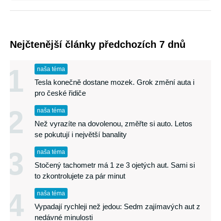
Nejčtenější články předchozích 7 dnů
1
naša téma
Tesla konečně dostane mozek. Grok změní auta i
pro české řidiče
2
naša téma
Než vyrazíte na dovolenou, změřte si auto. Letos
se pokutují i největší banality
3
naša téma
Stočený tachometr má 1 ze 3 ojetých aut. Sami si
to zkontrolujete za pár minut
4
naša téma
Vypadají rychleji než jedou: Sedm zajímavých aut z
nedávné minulosti