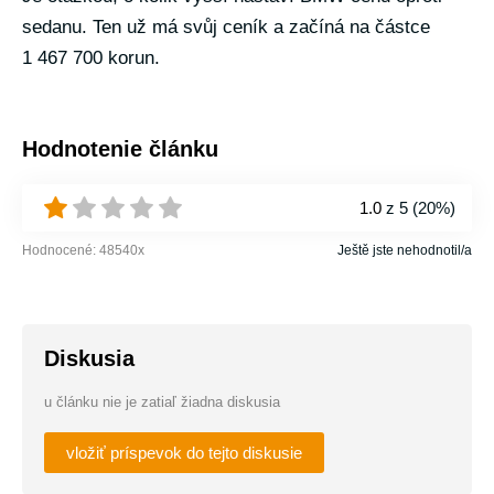
sedanu. Ten už má svůj ceník a začíná na částce
1 467 700 korun.
Hodnotenie článku
1.0
z 5 (
20%
)
Hodnocené:
48540
x
Ještě jste nehodnotil/a
Diskusia
u článku nie je zatiaľ žiadna diskusia
vložiť príspevok do tejto diskusie