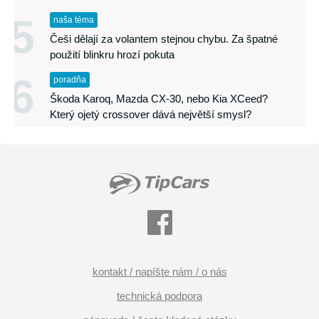
5
naša téma
Češi dělají za volantem stejnou chybu. Za špatné
použití blinkru hrozí pokuta
6
poradňa
Škoda Karoq, Mazda CX-30, nebo Kia XCeed?
Který ojetý crossover dává největší smysl?
kontakt / napíšte nám / o nás
technická podpora