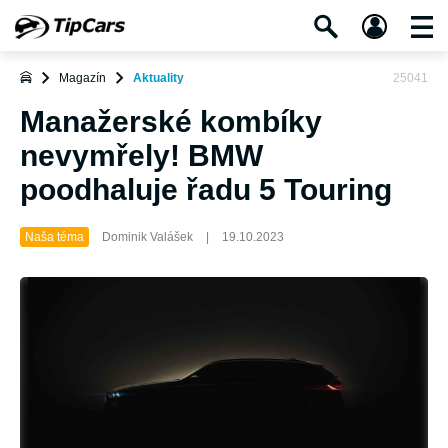
Magazín
Aktuality
25041
Manažerské kombíky
nevymřely! BMW
poodhaluje řadu 5 Touring
Naša téma
Dominik Valášek
|
19.10.2023