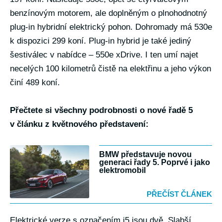
benzínovým motorem, ale doplněným o plnohodnotný
plug-in hybridní elektrický pohon. Dohromady má 530e
k dispozici 299 koní. Plug-in hybrid je také jediný
šestiválec v nabídce – 550e xDrive. I ten umí najet
necelých 100 kilometrů čistě na elektřinu a jeho výkon
činí 489 koní.
Přečtete si všechny podrobnosti o nové řadě 5
v článku z květnového představení:
BMW představuje novou
generaci řady 5. Poprvé i jako
elektromobil
PŘEČÍST ČLÁNEK
Elektrické verze s označením i5 jsou dvě. Slabší