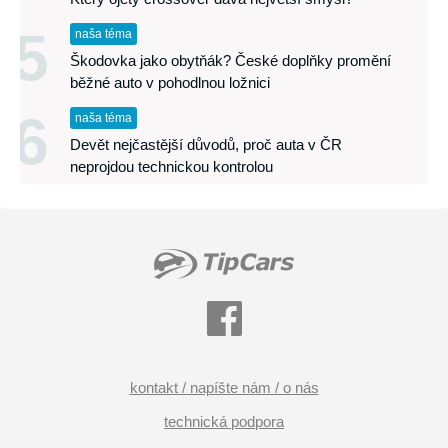
5
naša téma
Škodovka jako obytňák? České doplňky promění
běžné auto v pohodlnou ložnici
6
naša téma
Devět nejčastější důvodů, proč auta v ČR
neprojdou technickou kontrolou
kontakt / napíšte nám / o nás
technická podpora