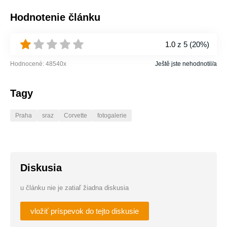
Hodnotenie článku
1.0
z 5 (
20%
)
Hodnocené:
48540
x
Ještě jste nehodnotil/a
Tagy
Praha
sraz
Corvette
fotogalerie
Diskusia
u článku nie je zatiaľ žiadna diskusia
vložiť príspevok do tejto diskusie