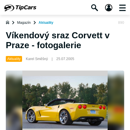
Magazín
Aktuality
890
Víkendový sraz Corvett v
Praze - fotogalerie
Aktuality
Karel Směšný
|
25.07.2005