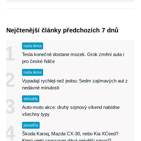
Nejčtenější články předchozích 7 dnů
1
naša téma
Tesla konečně dostane mozek. Grok změní auta i
pro české řidiče
2
naša téma
Vypadají rychleji než jedou: Sedm zajímavých aut z
nedávné minulosti
3
aktuality
Auto-moto akce: druhý srpnový víkend nabídne
všechny typy
4
poradňa
Škoda Karoq, Mazda CX-30, nebo Kia XCeed?
Který ojetý crossover dává největší smysl?