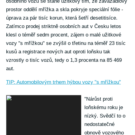
osobního vozu se stane užitkový tím, že zavazadlový
prostor oddělí mřížka a skla pokryje speciální fólie -
úprava za pár tisíc korun, která šetří desetitisíce.
Zatímco prodej striktně osobních aut v Česku letos
klesl o téměř sedm procent, zájem o malé užitkové
vozy "s mřížkou" se zvýšil o třetinu na téměř 23 tisíc
kusů a registrace nových aut oproti loňsku tak
vzrostly o tisíc vozů, tedy o 1,3 procenta na 85 469
aut.
TIP: Automobilovým trhem hýbou vozy "s mřížkou"
"Nárůst proti
loňskému roku je
nízký. Svědčí to o
nedostatečné
obnově vozového