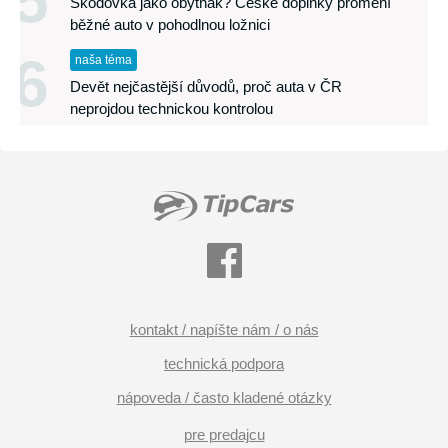
5
Škodovka jako obytňák? České doplňky promění
běžné auto v pohodlnou ložnici
6
naša téma
Devět nejčastější důvodů, proč auta v ČR
neprojdou technickou kontrolou
kontakt / napíšte nám / o nás
technická podpora
nápoveda / často kladené otázky
pre predajcu