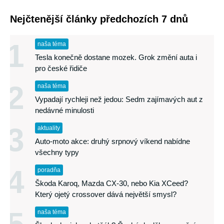
Nejčtenější články předchozích 7 dnů
1
naša téma
Tesla konečně dostane mozek. Grok změní auta i
pro české řidiče
2
naša téma
Vypadají rychleji než jedou: Sedm zajímavých aut z
nedávné minulosti
3
aktuality
Auto-moto akce: druhý srpnový víkend nabídne
všechny typy
4
poradňa
Škoda Karoq, Mazda CX-30, nebo Kia XCeed?
Který ojetý crossover dává největší smysl?
naša téma