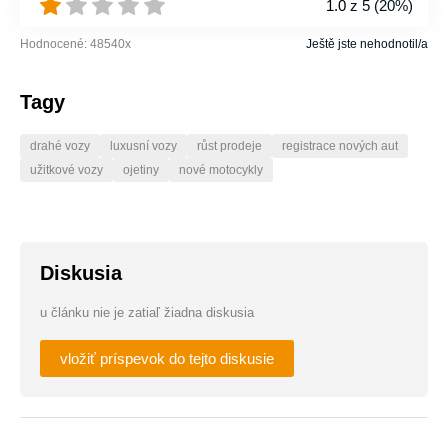
1.0
z 5 (
20%
)
Hodnocené:
48540
x
Ještě jste nehodnotil/a
Tagy
drahé vozy
luxusní vozy
růst prodeje
registrace nových aut
užitkové vozy
ojetiny
nové motocykly
Diskusia
u článku nie je zatiaľ žiadna diskusia
vložiť príspevok do tejto diskusie