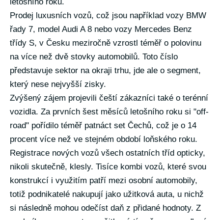
letošního roku.
Prodej luxusních vozů, což jsou například vozy BMW
řady 7, model Audi A 8 nebo vozy Mercedes Benz
třídy S, v Česku meziročně vzrostl téměř o polovinu
na více než dvě stovky automobilů. Toto číslo
představuje sektor na okraji trhu, jde ale o segment,
který nese nejvyšší zisky.
Zvýšený zájem projevili čeští zákazníci také o terénní
vozidla. Za prvních šest měsíců letošního roku si "off-
road" pořídilo téměř patnáct set Čechů, což je o 14
procent více než ve stejném období loňského roku.
Registrace nových vozů všech ostatních tříd opticky,
nikoli skutečně, klesly. Tisíce kombi vozů, které svou
konstrukcí i využitím patří mezi osobní automobily,
totiž podnikatelé nakupují jako užitková auta, u nichž
si následně mohou odečíst daň z přidané hodnoty. Z