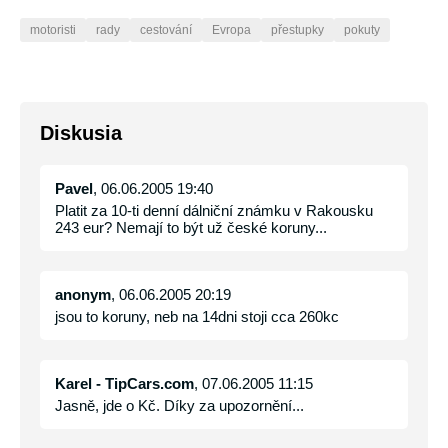
motoristi
rady
cestování
Evropa
přestupky
pokuty
Diskusia
Pavel
, 06.06.2005 19:40
Platit za 10-ti denní dálniční známku v Rakousku
243 eur? Nemají to být už české koruny...
anonym
, 06.06.2005 20:19
jsou to koruny, neb na 14dni stoji cca 260kc
Karel - TipCars.com
, 07.06.2005 11:15
Jasně, jde o Kč. Díky za upozornění...