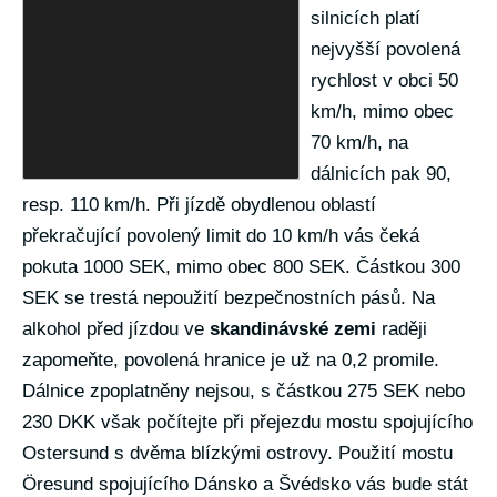
silnicích platí
nejvyšší povolená
rychlost v obci 50
km/h, mimo obec
70 km/h, na
dálnicích pak 90,
resp. 110 km/h. Při jízdě obydlenou oblastí
překračující povolený limit do 10 km/h vás čeká
pokuta 1000 SEK, mimo obec 800 SEK. Částkou 300
SEK se trestá nepoužití bezpečnostních pásů. Na
alkohol před jízdou ve
skandinávské zemi
raději
zapomeňte, povolená hranice je už na 0,2 promile.
Dálnice zpoplatněny nejsou, s částkou 275 SEK nebo
230 DKK však počítejte při přejezdu mostu spojujícího
Ostersund s dvěma blízkými ostrovy. Použití mostu
Öresund spojujícího Dánsko a Švédsko vás bude stát