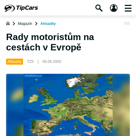
Magazín
Aktuality
705
Rady motoristům na
cestách v Evropě
Aktuality
TZS
|
06.06.2005