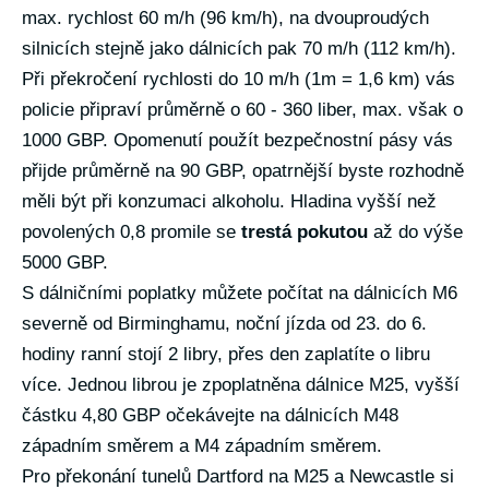
max. rychlost 60 m/h (96 km/h), na dvouproudých
silnicích stejně jako dálnicích pak 70 m/h (112 km/h).
Při překročení rychlosti do 10 m/h (1m = 1,6 km) vás
policie připraví průměrně o 60 - 360 liber, max. však o
1000 GBP. Opomenutí použít bezpečnostní pásy vás
přijde průměrně na 90 GBP, opatrnější byste rozhodně
měli být při konzumaci alkoholu. Hladina vyšší než
povolených 0,8 promile se
trestá pokutou
až do výše
5000 GBP.
S dálničními poplatky můžete počítat na dálnicích M6
severně od Birminghamu, noční jízda od 23. do 6.
hodiny ranní stojí 2 libry, přes den zaplatíte o libru
více. Jednou librou je zpoplatněna dálnice M25, vyšší
částku 4,80 GBP očekávejte na dálnicích M48
západním směrem a M4 západním směrem.
Pro překonání tunelů Dartford na M25 a Newcastle si