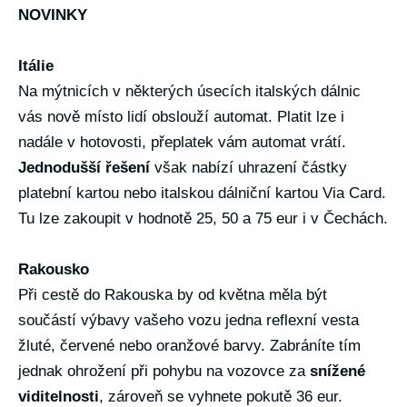
NOVINKY
Itálie
Na mýtnicích v některých úsecích italských dálnic
vás nově místo lidí obslouží automat. Platit lze i
nadále v hotovosti, přeplatek vám automat vrátí.
Jednodušší řešení
však nabízí uhrazení částky
platební kartou nebo italskou dálniční kartou Via Card.
Tu lze zakoupit v hodnotě 25, 50 a 75 eur i v Čechách.
Rakousko
Při cestě do Rakouska by od května měla být
součástí výbavy vašeho vozu jedna reflexní vesta
žluté, červené nebo oranžové barvy. Zabráníte tím
jednak ohrožení při pohybu na vozovce za
snížené
viditelnosti
, zároveň se vyhnete pokutě 36 eur.