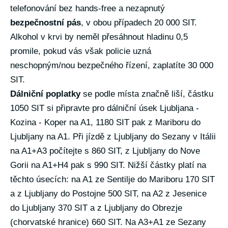
telefonování bez hands-free a nezapnutý
bezpečnostní pás
, v obou případech 20 000 SIT.
Alkohol v krvi by neměl přesáhnout hladinu 0,5
promile, pokud vás však policie uzná
neschopným/nou bezpečného řízení, zaplatíte 30 000
SIT.
Dálniční poplatky
se podle místa značně liší, částku
1050 SIT si připravte pro dálniční úsek Ljubljana -
Kozina - Koper na A1, 1180 SIT pak z Mariboru do
Ljubljany na A1. Při jízdě z Ljubljany do Sezany v Itálii
na A1+A3 počítejte s 860 SIT, z Ljubljany do Nove
Gorii na A1+H4 pak s 990 SIT. Nižší částky platí na
těchto úsecích: na A1 ze Sentilje do Mariboru 170 SIT
a z Ljubljany do Postojne 500 SIT, na A2 z Jesenice
do Ljubljany 370 SIT a z Ljubljany do Obrezje
(chorvatské hranice) 660 SIT. Na A3+A1 ze Sezany