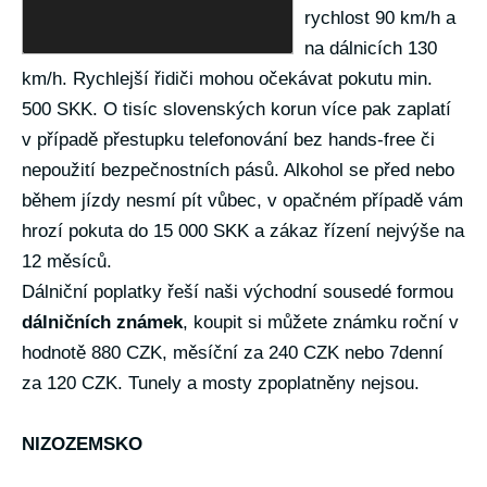
rychlost 90 km/h a
na dálnicích 130
km/h. Rychlejší řidiči mohou očekávat pokutu min.
500 SKK. O tisíc slovenských korun více pak zaplatí
v případě přestupku telefonování bez hands-free či
nepoužití bezpečnostních pásů. Alkohol se před nebo
během jízdy nesmí pít vůbec, v opačném případě vám
hrozí pokuta do 15 000 SKK a zákaz řízení nejvýše na
12 měsíců.
Dálniční poplatky řeší naši východní sousedé formou
dálničních známek
, koupit si můžete známku roční v
hodnotě 880 CZK, měsíční za 240 CZK nebo 7denní
za 120 CZK. Tunely a mosty zpoplatněny nejsou.
NIZOZEMSKO