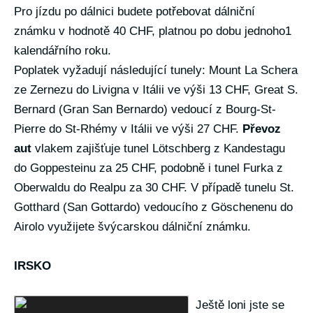
Pro jízdu po dálnici budete potřebovat dálniční
známku v hodnotě 40 CHF, platnou po dobu jednoho1
kalendářního roku.
Poplatek vyžadují následující tunely: Mount La Schera
ze Zernezu do Livigna v Itálii ve výši 13 CHF, Great S.
Bernard (Gran San Bernardo) vedoucí z Bourg-St-
Pierre do St-Rhémy v Itálii ve výši 27 CHF.
Převoz
aut
vlakem zajišťuje tunel Lötschberg z Kandestagu
do Goppesteinu za 25 CHF, podobně i tunel Furka z
Oberwaldu do Realpu za 30 CHF. V případě tunelu St.
Gotthard (San Gottardo) vedoucího z Göschenenu do
Airolo využijete švýcarskou dálniční známku.
IRSKO
Ještě loni jste se