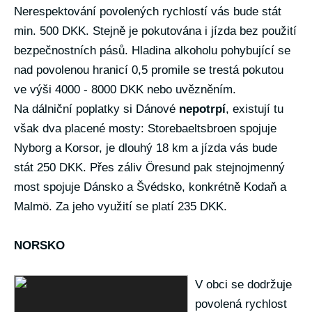
Nerespektování povolených rychlostí vás bude stát
min. 500 DKK. Stejně je pokutována i jízda bez použití
bezpečnostních pásů. Hladina alkoholu pohybující se
nad povolenou hranicí 0,5 promile se trestá pokutou
ve výši 4000 - 8000 DKK nebo uvězněním.
Na dálniční poplatky si Dánové
nepotrpí
, existují tu
však dva placené mosty: Storebaeltsbroen spojuje
Nyborg a Korsor, je dlouhý 18 km a jízda vás bude
stát 250 DKK. Přes záliv Öresund pak stejnojmenný
most spojuje Dánsko a Švédsko, konkrétně Kodaň a
Malmö. Za jeho využití se platí 235 DKK.
NORSKO
V obci se dodržuje
povolená rychlost