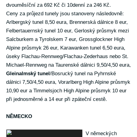
dvouměsíční za 692 Kč či 10denní za 246 Kč.
Ceny za průjezd tunely jsou stanoveny následovně:
Arlbergský tunel 8,50 eura, Brennerská dálnice 8 eur,
Felbertauernský tunel 10 eur, Gerloský průsmyk mezi
Salcburkem a Tyrolskem 7 eur, Grossglockner High
Alpine průsmyk 26 eur, Karawanken tunel 6,50 eura,
úseky Flachau-Rennweg/Flachau-Zederhaus nebo St.
Michael-Rennweg na Taurenské dálnici 9,50/4,50 eura,
Gleinalmský tunel
/Bosrucký tunel na Pyhrnské
dálnici 7,50/4,50 eura, Vorarlberg High Alpine průsmyk
10,90 eur a Timmelsjoch High Alpine průsmyk 10 eur
při jednosměrné a 14 eur při zpáteční cestě.
NĚMECKO
V německých