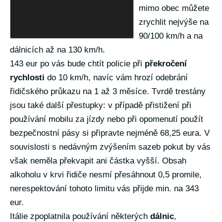
mimo obec můžete
zrychlit nejvýše na
90/100 km/h a na
dálnicích až na 130 km/h.
143 eur po vás bude chtít policie při
překročení
rychlosti
do 10 km/h, navíc vám hrozí odebrání
řidičského průkazu na 1 až 3 měsíce. Tvrdě trestány
jsou také další přestupky: v případě přistižení při
používání mobilu za jízdy nebo při opomenutí použít
bezpečnostní pásy si připravte nejméně 68,25 eura. V
souvislosti s nedávným zvýšením sazeb pokut by vás
však neměla překvapit ani částka vyšší. Obsah
alkoholu v krvi řidiče nesmí přesáhnout 0,5 promile,
nerespektování tohoto limitu vás přijde min. na 343
eur.
Itálie zpoplatnila používání některých
dálnic
,