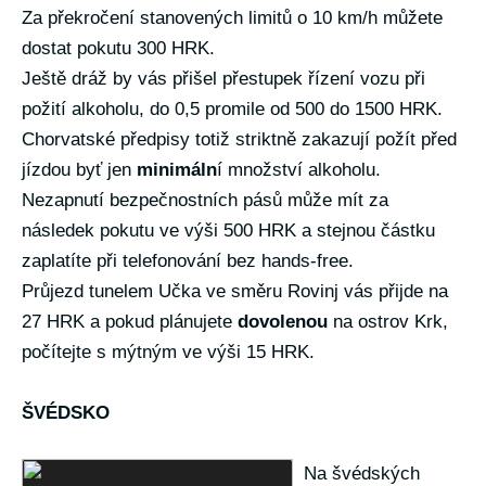
Za překročení stanovených limitů o 10 km/h můžete
dostat pokutu 300 HRK.
Ještě dráž by vás přišel přestupek řízení vozu při
požití alkoholu, do 0,5 promile od 500 do 1500 HRK.
Chorvatské předpisy totiž striktně zakazují požít před
jízdou byť jen
minimáln
í množství alkoholu.
Nezapnutí bezpečnostních pásů může mít za
následek pokutu ve výši 500 HRK a stejnou částku
zaplatíte při telefonování bez hands-free.
Průjezd tunelem Učka ve směru Rovinj vás přijde na
27 HRK a pokud plánujete
dovolenou
na ostrov Krk,
počítejte s mýtným ve výši 15 HRK.
ŠVÉDSKO
Na švédských