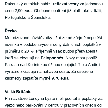
Rakouský autoklub nabízí
reflexní vesty
za jednotnou
cenu 2,90 eura. Obdobné opatření již platí také v Itálii,
Portugalsku a Španělsku.
Řecko
Motorizované návštěvníky jižní země zřejmě nepotěší
novinka v podobě zvýšení ceny dálničních poplatků v
průměru o 20 %. Příjemně však budou překvapeni ti,
kteří se chystají na
Peloponnés
. Nový most poblíž
Patrasu nad Korintskou úžinou spojující Rio a Andirri
výrazně zkracuje namáhavou cestu. Za ušetřené
kilometry zaplatíte mýtné 9,70 eura.
Velká Británie
Při návštěvě Londýna byste měli počítat s poplatky za
vjezd nebo parkování v centru v pracovních dnech od