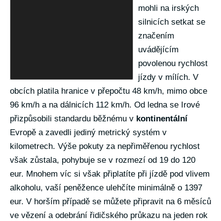
mohli na irských
silnicích setkat se
značením
uvádějícím
povolenou rychlost
jízdy v mílích. V
obcích platila hranice v přepočtu 48 km/h, mimo obce
96 km/h a na dálnicích 112 km/h. Od ledna se Irové
přizpůsobili standardu běžnému v
kontinentální
Evropě a zavedli jediný metrický systém v
kilometrech. Výše pokuty za nepřiměřenou rychlost
však zůstala, pohybuje se v rozmezí od 19 do 120
eur. Mnohem víc si však připlatíte při jízdě pod vlivem
alkoholu, vaší peněžence ulehčíte minimálně o 1397
eur. V horším případě se můžete připravit na 6 měsíců
ve vězení a odebrání řidičského průkazu na jeden rok