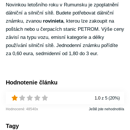
Novinkou letošního roku v Rumunsku je zpoplatnění
dálniční a silniční sítě. Budete potřebovat dálniční
známku, zvanou
rovinieta
, kterou lze zakoupit na
poštách nebo u čerpacích stanic PETROM. Výše ceny
závisí na typu vozu, emisní kategorie a délky
používání silniční sítě. Jednodenní známku pořídíte
za 0,60 eura, sedmidenní od 1,80 do 3 eur.
Hodnotenie článku
1.0
z 5 (
20%
)
Hodnocené:
48540
x
Ještě jste nehodnotil/a
Tagy