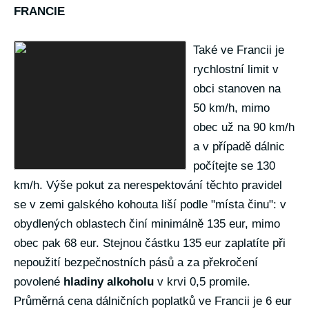
FRANCIE
Také ve Francii je
rychlostní limit v
obci stanoven na
50 km/h, mimo
obec už na 90 km/h
a v případě dálnic
počítejte se 130
km/h. Výše pokut za nerespektování těchto pravidel
se v zemi galského kohouta liší podle "místa činu": v
obydlených oblastech činí minimálně 135 eur, mimo
obec pak 68 eur. Stejnou částku 135 eur zaplatíte při
nepoužití bezpečnostních pásů a za překročení
povolené
hladiny alkoholu
v krvi 0,5 promile.
Průměrná cena dálničních poplatků ve Francii je 6 eur