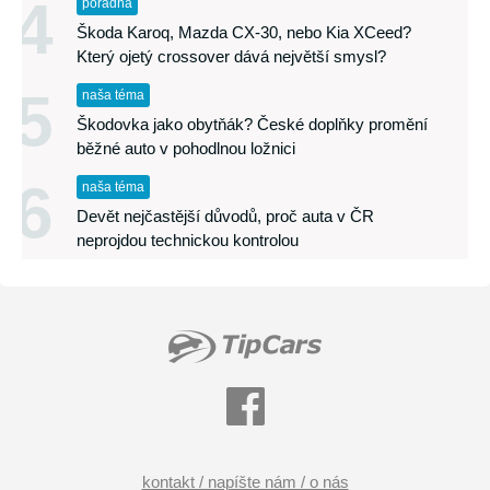
4
poradňa
Škoda Karoq, Mazda CX-30, nebo Kia XCeed?
Který ojetý crossover dává největší smysl?
5
naša téma
Škodovka jako obytňák? České doplňky promění
běžné auto v pohodlnou ložnici
6
naša téma
Devět nejčastější důvodů, proč auta v ČR
neprojdou technickou kontrolou
kontakt / napíšte nám / o nás