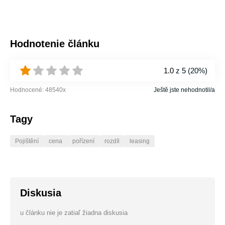
Hodnotenie článku
1.0
z 5 (
20%
)
Hodnocené:
48540
x
Ještě jste nehodnotil/a
Tagy
Pojištění
cena
pořízení
rozdíl
leasing
Diskusia
u článku nie je zatiaľ žiadna diskusia