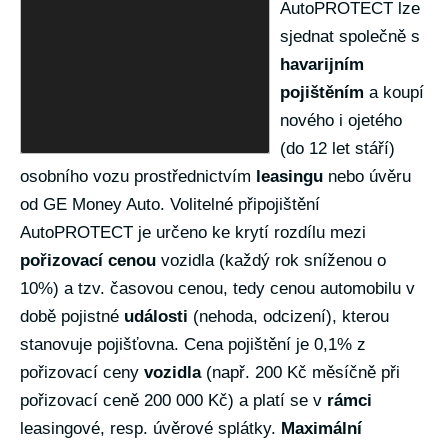
AutoPROTECT lze
sjednat společně s
havarijním
pojištěním
a koupí
nového i ojetého
(do 12 let stáří)
osobního vozu prostřednictvím
leasingu
nebo úvěru
od GE Money Auto. Volitelné připojištění
AutoPROTECT je určeno ke krytí rozdílu mezi
pořizovací cenou
vozidla (každý rok sníženou o
10%) a tzv. časovou cenou, tedy cenou automobilu v
době pojistné
události
(nehoda, odcizení), kterou
stanovuje pojišťovna. Cena pojištění je 0,1% z
pořizovací ceny
vozidla
(např. 200 Kč měsíčně při
pořizovací ceně 200 000 Kč) a platí se v
rámci
leasingové, resp. úvěrové splátky.
Maximální