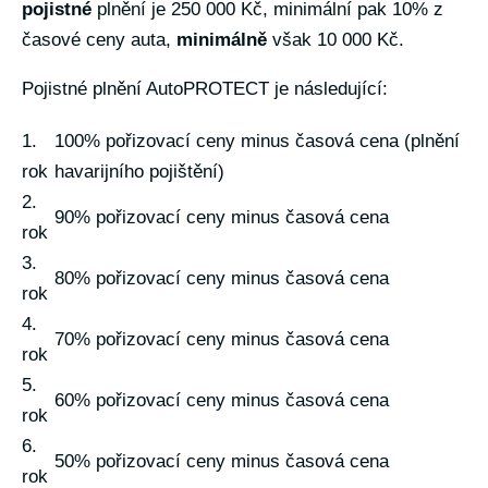
pojistné
plnění je 250 000 Kč, minimální pak 10% z
časové ceny auta,
minimálně
však 10 000 Kč.
Pojistné plnění AutoPROTECT je následující:
1.
100% pořizovací ceny minus časová cena (plnění
rok
havarijního pojištění)
2.
90% pořizovací ceny minus časová cena
rok
3.
80% pořizovací ceny minus časová cena
rok
4.
70% pořizovací ceny minus časová cena
rok
5.
60% pořizovací ceny minus časová cena
rok
6.
50% pořizovací ceny minus časová cena
rok