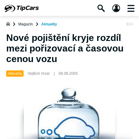
Magazín
Aktuality
924
Nové pojištění kryje rozdíl
mezi pořizovací a časovou
cenou vozu
Aktuality
Vojtěch Vrzal
|
08.08.2005