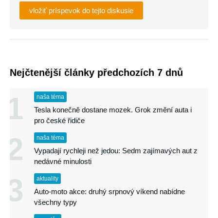
vložiť príspevok do tejto diskusie
Nejčtenější články předchozích 7 dnů
1
naša téma
Tesla konečně dostane mozek. Grok změní auta i
pro české řidiče
2
naša téma
Vypadají rychleji než jedou: Sedm zajímavých aut z
nedávné minulosti
3
aktuality
Auto-moto akce: druhý srpnový víkend nabídne
všechny typy