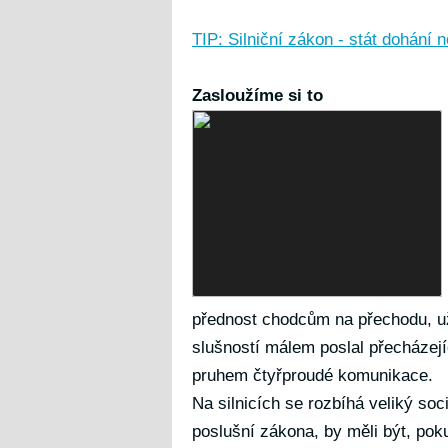
TIP: Silniční zákon - stát dohání 
Zasloužíme si to
přednost chodcům na přechodu, už
slušností málem poslal přecházejí
pruhem čtyřproudé komunikace.
Na silnicích se rozbíhá veliký soc
poslušní zákona, by měli být, pok