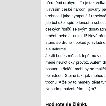
před těmi druhými. To je tak velká
K rysům české národní povahy pat
vrchnosti jako sympatičtí rebelové,
jde bohužel spíš o lenost a sobec
českých řidičů se svým dosavadní
změní, nebo ať nejezdí! Nové předp
stane se druhé - pokud je zvládne 
ale uvidíme.
Jestli bude změna k lepšímu vidit
méně neurotický provoz. Autem dne
posunu u řidičů, mohl by se malič
oblastech. Stejně tak, jak mohou 
trochu. A že by to neměly dělat t
Nebuďme naivní; čím jiným?
Hodnotenie článku