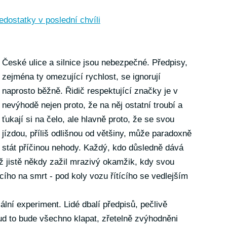
nedostatky v poslední chvíli
České ulice a silnice jsou nebezpečné. Předpisy,
zejména ty omezující rychlost, se ignorují
naprosto běžně. Řidič respektující značky je v
nevýhodě nejen proto, že na něj ostatní troubí a
ťukají si na čelo, ale hlavně proto, že se svou
jízdou, příliš odlišnou od většiny, může paradoxně
stát příčinou nehody. Každý, kdo důsledně dává
 jistě někdy zažil mrazivý okamžik, kdy svou
cího na smrt - pod koly vozu řítícího se vedlejším
iální experiment. Lidé dbalí předpisů, pečlivě
ud to bude všechno klapat, zřetelně zvýhodněni