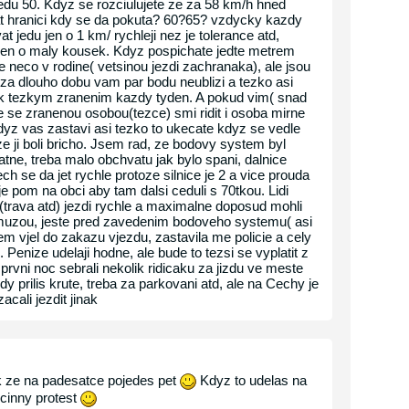
edu 50. Kdyz se rozciulujete ze za 58 km/h hned
t hranici kdy se da pokuta? 60?65? vzdycky kazdy
t jedu jen o 1 km/ rychleji nez je tolerance atd,
jen o maly kousek. Kdyz pospichate jedte metrem
 neco v rodine( vetsinou jezdi zachranaka), ale jsou
 za dlouho dobu vam par bodu neublizi a tezko asi
ak tezkym zranenim kazdy tyden. A pokud vim( snad
te se zranenou osobou(tezce) smi ridit i osoba mirne
e kdyz vas zastavi asi tezko to ukecate kdyz se vedle
ze ji boli bricho. Jsem rad, ze bodovy system byl
tne, treba malo obchvatu jak bylo spani, dalnice
h se da jet rychle protoze silnice je 2 a vice prouda
 je pom na obci aby tam dalsi ceduli s 70tkou. Lidi
y(trava atd) jezdi rychle a maximalne doposud mohli
muzou, jeste pred zavedenim bodoveho systemu( asi
 vjel do zakazu vjezdu, zastavila me policie a cely
 Penize udelaji hodne, ale bude to tezsi se vyplatit z
prvni noc sebrali nekolik ridicaku za jizdu ve meste
dy prilis krute, treba za parkovani atd, ale na Cechy je
cali jezdit jinak
k ze na padesatce pojedes pet
Kdyz to udelas na
ucinny protest