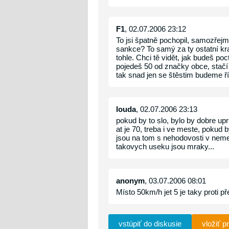
F1
, 02.07.2006 23:12
To jsi špatně pochopil, samozřejmě
sankce? To samý za ty ostatní kr
tohle. Chci tě vidět, jak budeš po
pojedeš 50 od značky obce, stačí
tak snad jen se štěstim budeme řídi
louda
, 02.07.2006 23:13
pokud by to slo, bylo by dobre upra
at je 70, treba i ve meste, pokud b
jsou na tom s nehodovosti v neme
takovych useku jsou mraky...
anonym
, 03.07.2006 08:01
Místo 50km/h jet 5 je taky proti př
vstúpiť do diskusie
vložiť p