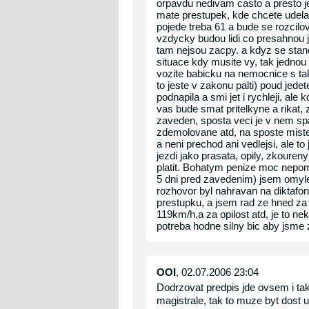
orpavdu nedivam casto a presto j
mate prestupek, kde chcete udela
pojede treba 61 a bude se rozcilova
vzdycky budou lidi co presahnou 
tam nejsou zacpy. a kdyz se stane
situace kdy musite vy, tak jednou
vozite babicku na nemocnice s t
to jeste v zakonu palti) poud jede
podnapila a smi jet i rychleji, al
vas bude smat pritelkyne a rikat, 
zaveden, sposta veci je v nem spa
zdemolovane atd, na sposte mistec
a neni prechod ani vedlejsi, ale to
jezdi jako prasata, opily, zkouren
platit. Bohatym penize moc nepo
5 dni pred zavedenim) jsem omylem
rozhovor byl nahravan na diktafon.
prestupku, a jsem rad ze hned za 
119km/h,a za opilost atd, je to nek
potreba hodne silny bic aby jsme za
OOI
, 02.07.2006 23:04
Dodrzovat predpis jde ovsem i ta
magistrale, tak to muze byt dost 