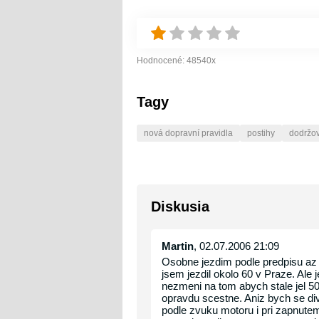
Hodnocené:
48540
x
Tagy
nová dopravní pravidla
postihy
dodržov
Diskusia
Martin
, 02.07.2006 21:09
Osobne jezdim podle predpisu az
jsem jezdil okolo 60 v Praze. Ale j
nezmeni na tom abych stale jel 50
opravdu scestne. Aniz bych se div
podle zvuku motoru i pri zapnutem 