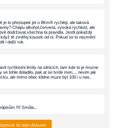
 je to přestupek jet o 8Km/h rychleji, ale taková
aviny? Chápu alkohol,červená, vysoká rychlost, ale
ctivě dodržovat všechna ta pravidla. Jestli pokaždý
 když tě změřej kousek od ní. Pokud se to nezmění
t i další rok.
vit rychlostni limity na silnicich, tam kde to je mozne
y se tohle doladilo, pak at se tvrde meri.... nevim jak
cku, ale mimo obec klidne muze byt 100 i u nas,
edpisům !!!! Smůla...
ríspevok do tejto diskusie