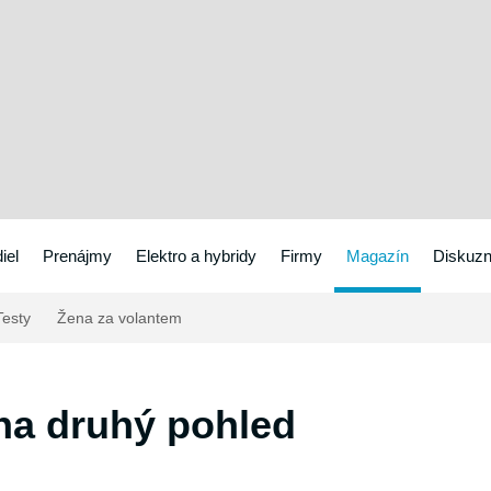
iel
Prenájmy
Elektro a hybridy
Firmy
Magazín
Diskuzn
esty
Žena za volantem
na druhý pohled