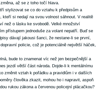
 změna, až se z toho točí hlava.
ří stylizovat se co do vztahu k předpisům a
 kteří si nedají na svou volnost sáhnout. V realitě
tví než o lásku ke svobodě. Velké množství
m přístupem jednoduše za volant nepatří. Buď se
isy dávají jakousi šanci, že nestane-li se první,
dopravní policie, což je potenciálně největší háček,
elná, bude to znamenat víc než jen bezpečnější a
s jezdí větší část národa. Dojde-li k mentálnímu
ko změnit vztah k pořádku a pravidlům i v dalších
poměry člověka zkazit, mohou ho i napravit, aspoň
vrdou rukou zákona a červenou policejní plácačkou?