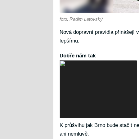
foto: Radim Letovský
Nová dopravní pravidla přinášejí v
lepšímu.
Dobře nám tak
K průšvihu jak Brno bude stačit n
ani nemluvě.