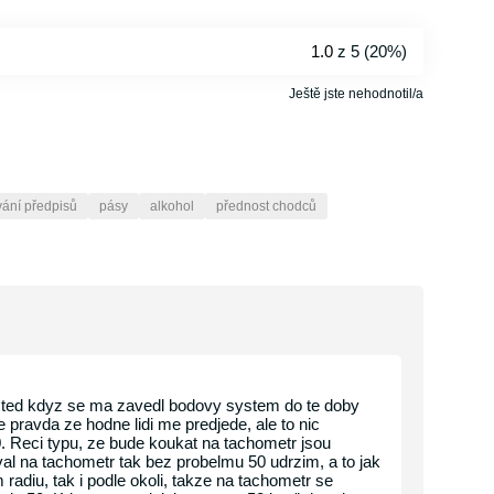
1.0
z 5 (
20%
)
Ještě jste nehodnotil/a
ání předpisů
pásy
alkohol
přednost chodců
 ted kdyz se ma zavedl bodovy system do te doby
e pravda ze hodne lidi me predjede, ale to nic
. Reci typu, ze bude koukat na tachometr jsou
al na tachometr tak bez probelmu 50 udrzim, a to jak
radiu, tak i podle okoli, takze na tachometr se