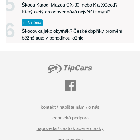
5
Škoda Karoq, Mazda CX-30, nebo Kia XCeed?
Který ojetý crossover dává největší smysl?
6
naša téma
Škodovka jako obytňák? České doplňky promění
běžné auto v pohodlnou ložnici
kontakt / napíšte nám / o nás
technická podpora
nápoveda / často kladené otázky
pre predajcu