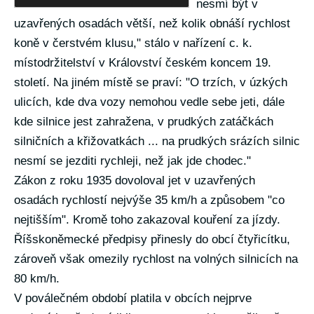
nesmí být v
uzavřených osadách větší, než kolik obnáší rychlost
koně v čerstvém klusu," stálo v nařízení c. k.
místodržitelství v Království českém koncem 19.
století. Na jiném místě se praví: "O trzích, v úzkých
ulicích, kde dva vozy nemohou vedle sebe jeti, dále
kde silnice jest zahražena, v prudkých zatáčkách
silničních a křižovatkách ... na prudkých srázích silnic
nesmí se jezditi rychleji, než jak jde chodec."
Zákon z roku 1935 dovoloval jet v uzavřených
osadách rychlostí nejvýše 35 km/h a způsobem "co
nejtišším". Kromě toho zakazoval kouření za jízdy.
Říšskoněmecké předpisy přinesly do obcí čtyřicítku,
zároveň však omezily rychlost na volných silnicích na
80 km/h.
V poválečném období platila v obcích nejprve