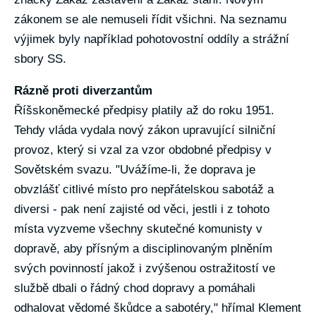
zákonem se ale nemuseli řídit všichni. Na seznamu
výjimek byly například pohotovostní oddíly a strážní
sbory SS.
Rázně proti diverzantům
Říšskoněmecké předpisy platily až do roku 1951.
Tehdy vláda vydala nový zákon upravující silniční
provoz, který si vzal za vzor obdobné předpisy v
Sovětském svazu. "Uvážíme-li, že doprava je
obvzlášť citlivé místo pro nepřátelskou sabotáž a
diversi - pak není zajisté od věci, jestli i z tohoto
místa vyzveme všechny skutečné komunisty v
dopravě, aby přísným a disciplinovaným plněním
svých povinností jakož i zvýšenou ostražitostí ve
službě dbali o řádný chod dopravy a pomáhali
odhalovat vědomé škůdce a sabotéry," hřímal Klement