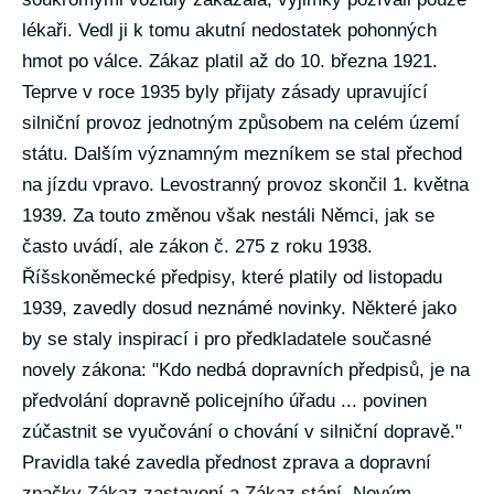
lékaři. Vedl ji k tomu akutní nedostatek pohonných
hmot po válce. Zákaz platil až do 10. března 1921.
Teprve v roce 1935 byly přijaty zásady upravující
silniční provoz jednotným způsobem na celém území
státu. Dalším významným mezníkem se stal přechod
na jízdu vpravo. Levostranný provoz skončil 1. května
1939. Za touto změnou však nestáli Němci, jak se
často uvádí, ale zákon č. 275 z roku 1938.
Říšskoněmecké předpisy, které platily od listopadu
1939, zavedly dosud neznámé novinky. Některé jako
by se staly inspirací i pro předkladatele současné
novely zákona: "Kdo nedbá dopravních předpisů, je na
předvolání dopravně policejního úřadu ... povinen
zúčastnit se vyučování o chování v silniční dopravě."
Pravidla také zavedla přednost zprava a dopravní
značky Zákaz zastavení a Zákaz stání. Novým