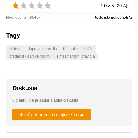
1.0
z 5 (
20%
)
Hodnocené:
48540
x
Ještě jste nehodnotil/a
Tagy
historie
dopravní pravidla
řád policie silniční
přednost císařské rodiny
1.mezinárodní pravidla
Diskusia
u článku nie je zatiaľ žiadna diskusia
vložiť príspevok do tejto diskusie