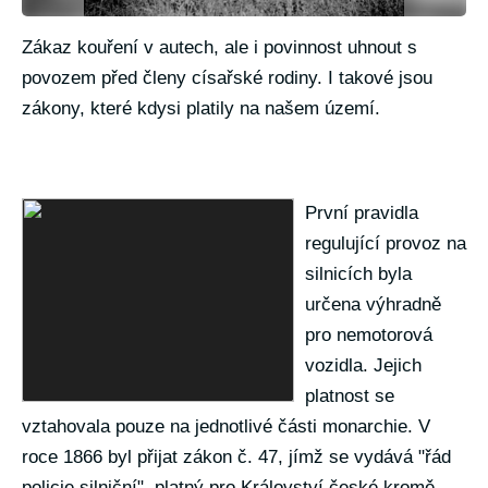
Zákaz kouření v autech, ale i povinnost uhnout s
povozem před členy císařské rodiny. I takové jsou
zákony, které kdysi platily na našem území.
První pravidla
regulující provoz na
silnicích byla
určena výhradně
pro nemotorová
vozidla. Jejich
platnost se
vztahovala pouze na jednotlivé části monarchie. V
roce 1866 byl přijat zákon č. 47, jímž se vydává "řád
policie silniční", platný pro Království české kromě