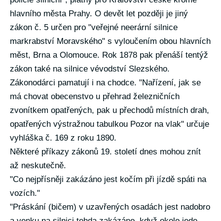
hlavního města Prahy. O devět let později je jiný
zákon č. 5 určen pro "veřejné neerární silnice
markrabství Moravského" s vyloučením obou hlavních
měst, Brna a Olomouce. Rok 1878 pak přenáší tentýž
zákon také na silnice vévodství Slezského.
Zákonodárci pamatují i na chodce. "Nařízení, jak se
má chovat obecenstvo u přehrad železničních
zvonítkem opatřených, pak u přechodů místních drah,
opatřených výstražnou tabulkou Pozor na vlak" určuje
vyhláška č. 169 z roku 1890.
Některé příkazy zákonů 19. století dnes mohou znít
až neskutečně.
"Co nejpřísněji zakázáno jest kočím při jízdě spáti na
vozích."
"Práskání (bičem) v uzavřených osadách jest nadobro
a venku na silnici tehda zakázáno, když okolo jede