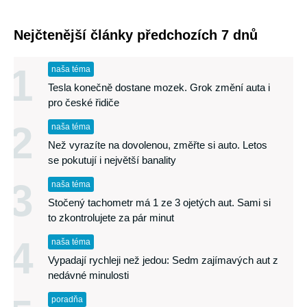
Nejčtenější články předchozích 7 dnů
1
naša téma
Tesla konečně dostane mozek. Grok změní auta i
pro české řidiče
2
naša téma
Než vyrazíte na dovolenou, změřte si auto. Letos
se pokutují i největší banality
3
naša téma
Stočený tachometr má 1 ze 3 ojetých aut. Sami si
to zkontrolujete za pár minut
4
naša téma
Vypadají rychleji než jedou: Sedm zajímavých aut z
nedávné minulosti
poradňa