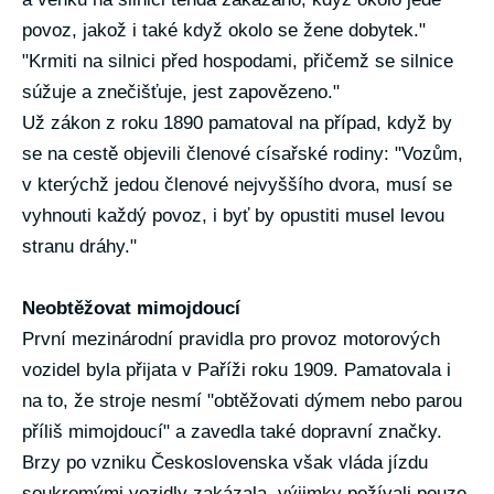
povoz, jakož i také když okolo se žene dobytek."
"Krmiti na silnici před hospodami, přičemž se silnice
súžuje a znečišťuje, jest zapovězeno."
Už zákon z roku 1890 pamatoval na případ, když by
se na cestě objevili členové císařské rodiny: "Vozům,
v kterýchž jedou členové nejvyššího dvora, musí se
vyhnouti každý povoz, i byť by opustiti musel levou
stranu dráhy."
Neobtěžovat mimojdoucí
První mezinárodní pravidla pro provoz motorových
vozidel byla přijata v Paříži roku 1909. Pamatovala i
na to, že stroje nesmí "obtěžovati dýmem nebo parou
příliš mimojdoucí" a zavedla také dopravní značky.
Brzy po vzniku Československa však vláda jízdu
soukromými vozidly zakázala, výjimky požívali pouze