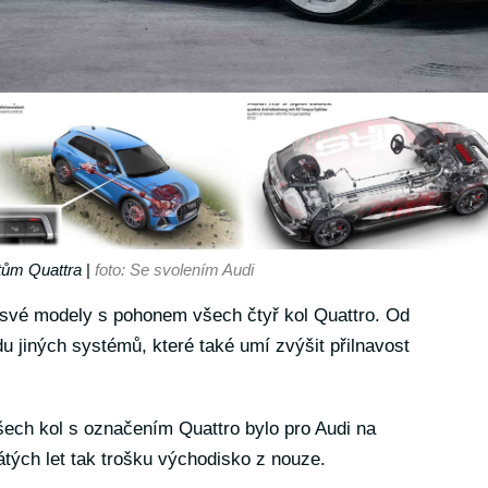
tům Quattra
|
foto: Se svolením Audi
i své modely s pohonem všech čtyř kol Quattro. Od
adu jiných systémů, které také umí zvýšit přilnavost
šech kol s označením Quattro bylo pro Audi na
ých let tak trošku východisko z nouze.