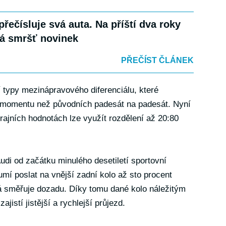
přečísluje svá auta. Na příští dva roky
á smršť novinek
PŘEČÍST ČLÁNEK
 typy mezinápravového diferenciálu, které
ho momentu než původních padesát na padesát. Nyní
krajních hodnotách lze využít rozdělení až 20:80
Audi od začátku minulého desetiletí sportovní
umí poslat na vnější zadní kolo až sto procent
rá směřuje dozadu. Díky tomu dané kolo náležitým
istí jistější a rychlejší průjezd.