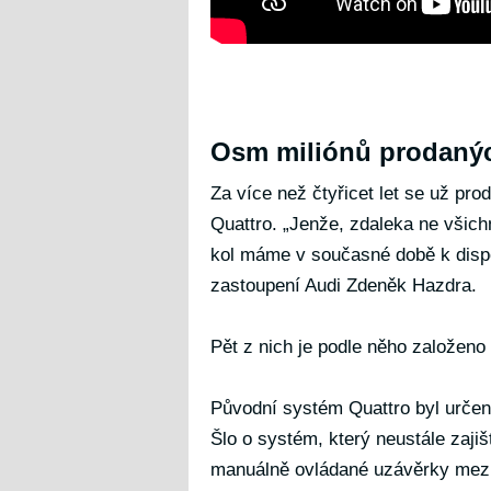
Osm miliónů prodaný
Za více než čtyřicet let se už p
Quattro. „Jenže, zdaleka ne všic
kol máme v současné době k dispo
zastoupení Audi Zdeněk Hazdra.
Pět z nich je podle něho založeno
Původní systém Quattro byl urče
Šlo o systém, který neustále zajiš
manuálně ovládané uzávěrky mezi