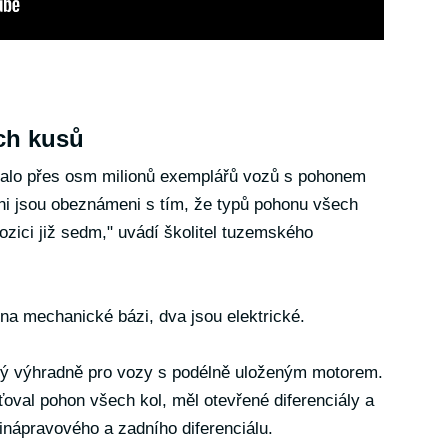
ch kusů
rodalo přes osm milionů exemplářů vozů s pohonem
hni jsou obeznámeni s tím, že typů pohonu všech
zici již sedm," uvádí školitel tuzemského
 na mechanické bázi, dva jsou elektrické.
ný výhradně pro vozy s podélně uloženým motorem.
ťoval pohon všech kol, měl otevřené diferenciály a
nápravového a zadního diferenciálu.