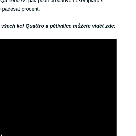
a Q3 nebo A4 pak podíl prodaných exemplářů s
 padesát procent.
všech kol Quattro a pětiválce můžete vidět zde: