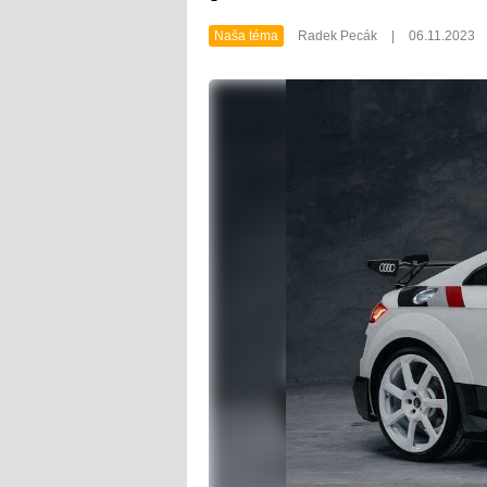
Naša téma
Radek Pecák
|
06.11.2023