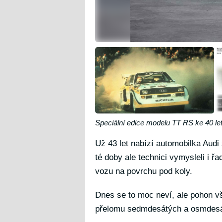
Speciální edice modelu TT RS ke 40 le
Už 43 let nabízí automobilka Aud
té doby ale technici vymysleli i ř
vozu na povrchu pod koly.
Dnes se to moc neví, ale pohon v
přelomu sedmdesátých a osmdesát