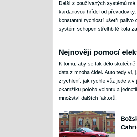
Další z používaných systémů má v 
kardanovou hřídel od převodovky. T
konstantní rychlostí ušetří palivo 
systém schopen střelhbitě kola zad
Nejnověji pomocí ele
K tomu, aby se tak dělo skutečně
data z mnoha čidel. Auto tedy ví, 
zrychlení, jak rychle vůz jede a 
okamžiku poloha volantu a jednotli
množství dalších faktorů.
Božsk
Cabri