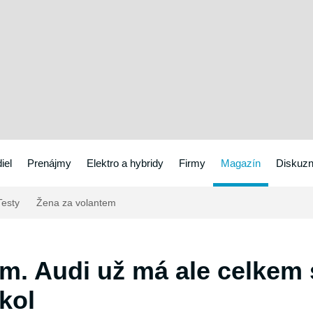
iel
Prenájmy
Elektro a hybridy
Firmy
Magazín
Diskuzn
esty
Žena za volantem
em. Audi už má ale celkem
kol