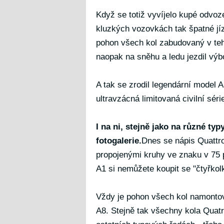
Když se totiž vyvíjelo kupé odvo
kluzkých vozovkách tak špatné jízd
pohon všech kol zabudovaný v teh
naopak na sněhu a ledu jezdil výb
A tak se zrodil legendární model 
ultravzácná limitovaná civilní sér
I na ni, stejně jako na různé t
fotogalerie.
Dnes se nápis Quattro
propojenými kruhy ve znaku v 75
A1 si nemůžete koupit se "čtyřkol
Vždy je pohon všech kol namonto
A8. Stejně tak všechny kola Quatr