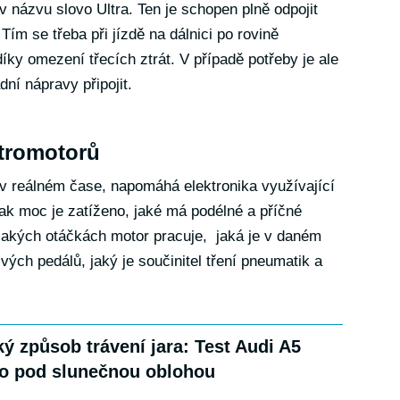
názvu slovo Ultra. Ten je schopen plně odpojit
ím se třeba při jízdě na dálnici po rovině
díky omezení třecích ztrát. V případě potřeby je ale
ní nápravy připojit.
ktromotorů
 v reálném čase, napomáhá elektronika využívající
jak moc je zatíženo, jaké má podélné a příčné
v jakých otáčkách motor pracuje, jaká je v daném
vých pedálů, jaký je součinitel tření pneumatik a
ý způsob trávení jara: Test Audi A5
o pod slunečnou oblohou