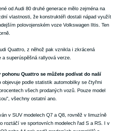
zené od Audi 80 druhé generace mělo zejména na
ní vlastnosti, že konstruktéři dostali nápad využít
dejším polovojenském voze Volkswagen Iltis. Ten
orně.
Audi Quattro, z něhož pak vznikla i zkrácená
ie a superúspěšná rallyová verze.
ypy pohonu Quattro se můžete podívat do naší
 objevuje podle statistik automobilky se čtyřmi
 procentech všech prodaných vozů. Pouze model
kou", všechny ostatní ano.
ván v SUV modelech Q7 a Q8, rovněž v limuzíně
o roztáčí ve sportovních modelech řad S a RS. I v