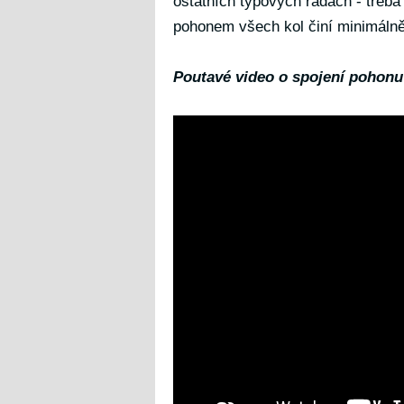
ostatních typových řadách - třeb
pohonem všech kol činí minimálně
Poutavé video o spojení pohonu 