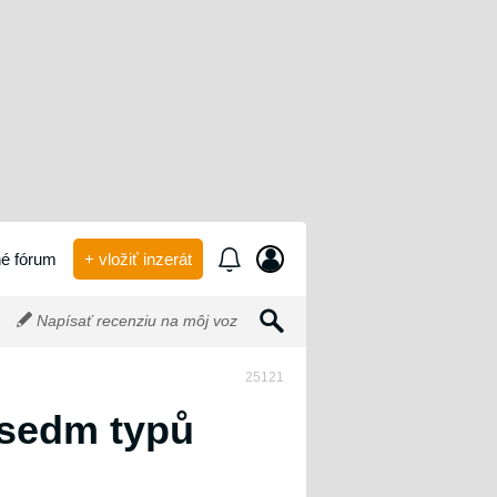
é fórum
+ vložiť inzerát
Napísať recenziu na môj voz
25121
 sedm typů