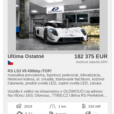
182 375 EUR
Ultima Ostatné
možnosť odpočtu DPH
RS LS3 V8 430bhp /TOP/
manuálna prevodovka, športový podvozok, klimatizácia,
hliníkové kolesá, el. zrkadlá, štartovanie tlačítkom, kožené
čalúnenie, predné svetlá LED, zadné svetlá LED, záruka
Vozidlo k vidění na showroomu v OLOMOUCI na adrese:
Na Vlčinci 16/3,​ Olomouc,​ 77900,​CZ Ultima RS Perfektně
postavená,​ nová Výba...
2024
1 km
316 kW
6.2 l