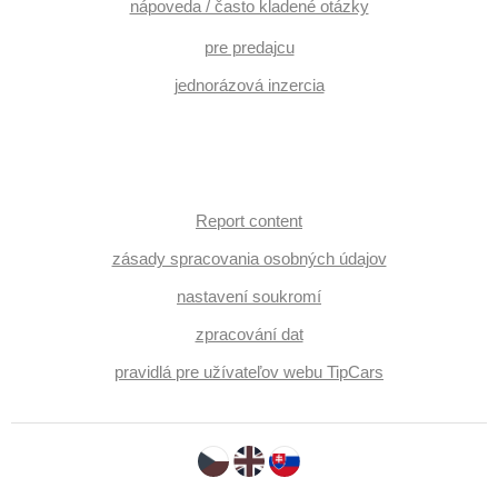
nápoveda / často kladené otázky
pre predajcu
jednorázová inzercia
Report content
zásady spracovania osobných údajov
nastavení soukromí
zpracování dat
pravidlá pre užívateľov webu TipCars