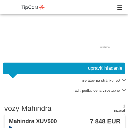
reklama
upraviť hľadanie
inzerátov na stránku:
50
radiť podľa:
cena vzostupne
1
vozy Mahindra
inzerát
7 848 EUR
Mahindra XUV500