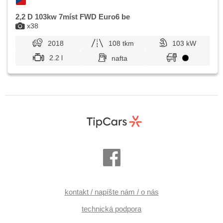
2,2 D 103kw 7míst FWD Euro6 be
x38
2018
108 tkm
103 kW
2.2 l
nafta
kontakt / napíšte nám / o nás
technická podpora