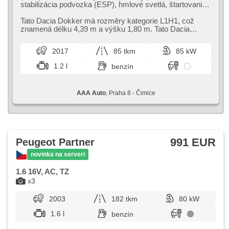
stabilizácia podvozka (ESP), hmlové svetlá, štartovanie
tlačítkom, senzor tlaku v pneumatikách, USB, parkovací
asistent, posilňovač riadenia, el. okná, strešný nosič,
Tato Dacia Dokker má rozměry kategorie L1H1,​ což
autorádio, manuálna prevodovka
znamená délku 4,​39 m a výšku 1,​80 m. Tato Dacia
Dokker má najeto 85 124 km. Je v...
2017
85 tkm
85 kW
1.2 l
benzín
AAA Auto
, Praha 8 - Čimice
991 EUR
Peugeot Partner
novinka na serveri
1.6 16V, AC, TZ
x3
2003
182 tkm
80 kW
1.6 l
benzín