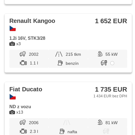
1 652 EUR
Renault Kangoo
1.2i 16V, STK3/28
x3
2002
215 tkm
55 kW
1.1 l
benzín
1 735 EUR
Fiat Ducato
1 434 EUR bez DPH
ND z vozu
x13
2006
81 kW
2.3 l
nafta