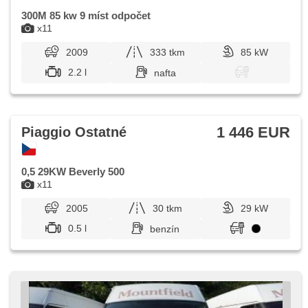
300M 85 kw 9 míst odpočet
x11
2009
333 tkm
85 kW
2.2 l
nafta
1 446 EUR
Piaggio Ostatné
0,5 29KW Beverly 500
x11
2005
30 tkm
29 kW
0.5 l
benzín