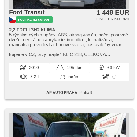
1 449 EUR
Ford Transit
1 198 EUR bez DPH
novinka na serveri
2,2 TDCI L3H2 KLIMA
5 rýchlostných stupňov, ABS, airbag vodiča, boční posuvné
dveře, centrálne zamykanie, imobilizér, klimatizácia,
manuálna prevodovka, hmlové svetlá, nastaviteľný volant,
otáčkomer, palubný počítač, posilňovač riadenia, stabilizácia
podvozka (ESP), tempomat, výškovo nastaviteľné sedadlo
kúpené v CZ,​ prvý majiteľ,​ KLÍČ 218,​ CELKOVÁ
vodiča
HMOTNOST 3000KG,​ UŽITEČNÁ NOSNOST 1146KG,​
VÝDŘEVA NÁKLADOVÉHO PROSTORU,​ TEMPOMAT,​
2010
195 tkm
63 kW
MLH...
2.2 l
nafta
AP AUTO PRAHA
, Praha 9