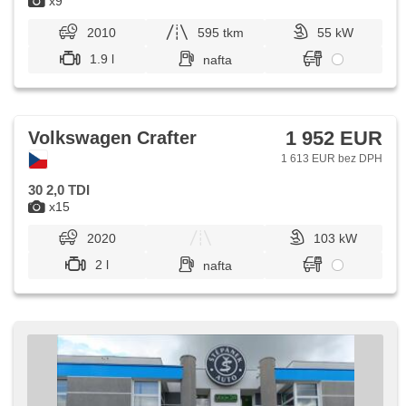
x9
2010
595 tkm
55 kW
1.9 l
nafta
1 952 EUR
Volkswagen Crafter
1 613 EUR bez DPH
30 2,0 TDI
x15
2020
103 kW
2 l
nafta