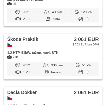
x5
2021
40 tkm
120 kW
2.1 l
nafta
2 061 EUR
Škoda Praktik
1 703 EUR bez DPH
1.2 HTP, 51kW, tažné, nová STK
x18
2012
336 tkm
51 kW
1.2 l
benzín
2 061 EUR
Dacia Dokker