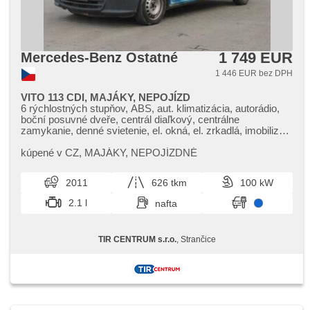
1 749 EUR
Mercedes-Benz Ostatné
1 446 EUR bez DPH
VITO 113 CDI, MAJÁKY, NEPOJÍZD
6 rýchlostných stupňov, ABS, aut. klimatizácia, autorádio,
boční posuvné dveře, centrál diaľkový, centrálne
zamykanie, denné svietenie, el. okná, el. zrkadlá, imobilizér,
manuálna prevodovka, hmlové svetlá, nastaviteľný volant,
otáčkomer, palubný počítač, polohovacie sedadlá,
kúpené v CZ,​ MAJÁKY,​ NEPOJÍZDNÉ
posilňovač riadenia, tempomat, vonkajší teplomer,
vysúvacie opierky hláv, výškovo nastaviteľné sedadlo
2011
626 tkm
100 kW
vodiča, zadný pohon
2.1 l
nafta
TIR CENTRUM s.r.o.
, Strančice