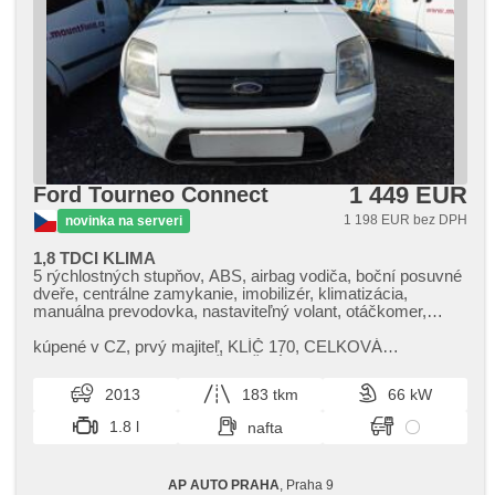
1 449 EUR
Ford Tourneo Connect
1 198 EUR bez DPH
novinka na serveri
1,8 TDCI KLIMA
5 rýchlostných stupňov, ABS, airbag vodiča, boční posuvné
dveře, centrálne zamykanie, imobilizér, klimatizácia,
manuálna prevodovka, nastaviteľný volant, otáčkomer,
palubný počítač, posilňovač riadenia, stabilizácia podvozka
(ESP), výškovo nastaviteľné sedadlo vodiča
kúpené v CZ,​ prvý majiteľ,​ KLÍČ 170,​ CELKOVÁ
HMOTNOST 2240KG,​ UŽITEČNÁ NOSNOST 772KG,​
TAŽNÉ ZAŘÍZENÍ NA 1200KG,​ VÝDŘEVA
2013
183 tkm
66 kW
NÁKLADOVÉH...
1.8 l
nafta
AP AUTO PRAHA
, Praha 9