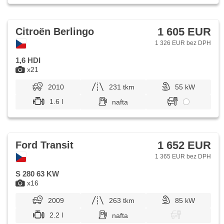
1 605 EUR
Citroën Berlingo
1 326 EUR bez DPH
1,6 HDI
x21
2010
231 tkm
55 kW
1.6 l
nafta
1 652 EUR
Ford Transit
1 365 EUR bez DPH
S 280 63 KW
x16
2009
263 tkm
85 kW
2.2 l
nafta