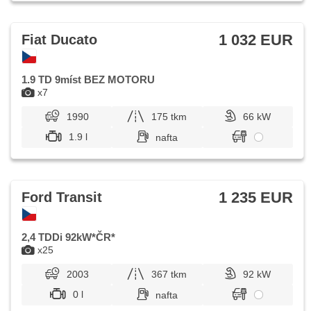
1 032 EUR
Fiat Ducato
1.9 TD 9míst BEZ MOTORU
x7
1990
175 tkm
66 kW
1.9 l
nafta
1 235 EUR
Ford Transit
2,4 TDDi 92kW*ČR*
x25
2003
367 tkm
92 kW
0 l
nafta