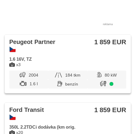
reklama
1 859 EUR
Peugeot Partner
1.6 16V, TZ
x3
2004
184 tkm
80 kW
1.6 l
benzín
1 859 EUR
Ford Transit
350L 2.2TDCi dodávka (km orig.
x20