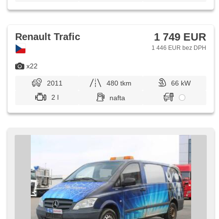
1 749 EUR
Renault Trafic
1 446 EUR bez DPH
x22
2011
480 tkm
66 kW
2 l
nafta