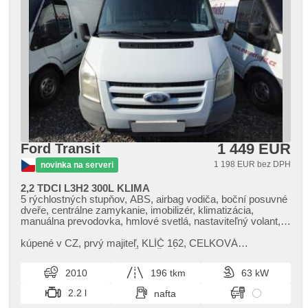
1 449 EUR
Ford Transit
1 198 EUR bez DPH
novinka na serveri
2,2 TDCI L3H2 300L KLIMA
5 rýchlostných stupňov, ABS, airbag vodiča, boční posuvné
dveře, centrálne zamykanie, imobilizér, klimatizácia,
manuálna prevodovka, hmlové svetlá, nastaviteľný volant,
otáčkomer, palubný počítač, posilňovač riadenia, stabilizácia
podvozka (ESP), tempomat, výškovo nastaviteľné sedadlo
kúpené v CZ,​ prvý majiteľ,​ KLÍČ 162,​ CELKOVÁ
vodiča
HMOTNOST 3000KG,​ UŽITEČNÁ NOSNOST 1146KG,​
VÝDŘEVA NÁKLADOVÉHO PROSTORU,​ TEMPOMAT,​
2010
196 tkm
63 kW
MLH...
2.2 l
nafta