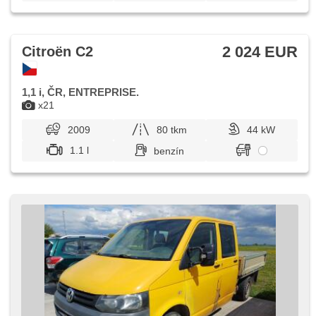
2 024 EUR
Citroën C2
1,1 i, ČR, ENTREPRISE.
x21
2009
80 tkm
44 kW
1.1 l
benzín