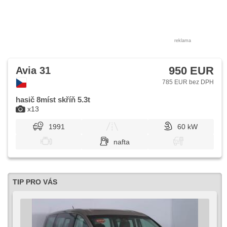
reklama
950 EUR
Avia 31
785 EUR bez DPH
hasič 8míst skříň 5.3t
x13
1991
60 kW
nafta
TIP PRO VÁS