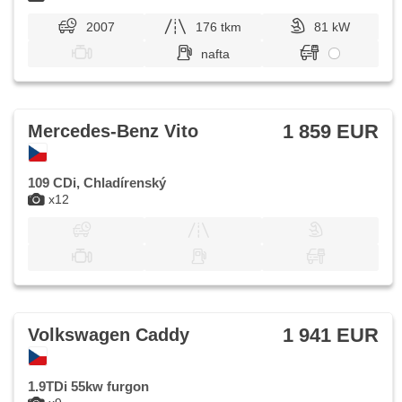
2007
176 tkm
81 kW
nafta
1 859 EUR
Mercedes-Benz Vito
109 CDi, Chladírenský
x12
1 941 EUR
Volkswagen Caddy
1.9TDi 55kw furgon