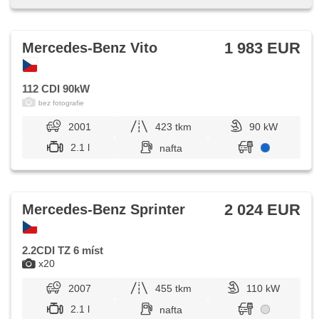
1 983 EUR
Mercedes-Benz Vito
112 CDI 90kW
bez fotografie
2001
423 tkm
90 kW
2.1 l
nafta
2 024 EUR
Mercedes-Benz Sprinter
2.2CDI TZ 6 míst
x20
2007
455 tkm
110 kW
2.1 l
nafta