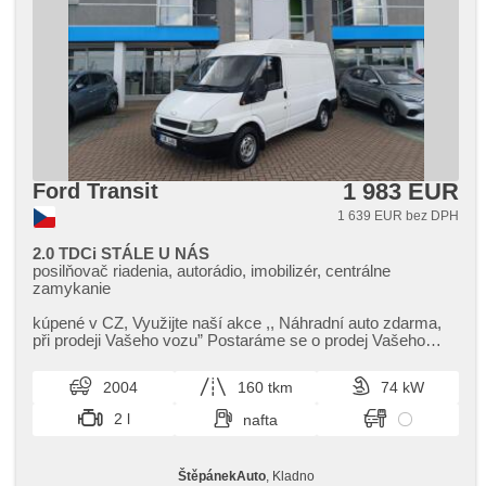
1 983 EUR
Ford Transit
1 639 EUR bez DPH
2.0 TDCi STÁLE U NÁS
posilňovač riadenia, autorádio, imobilizér, centrálne
zamykanie
kúpené v CZ,​ Využijte naší akce ,​,​ Náhradní auto zdarma,​
při prodeji Vašeho vozu” Postaráme se o prodej Vašeho
vozu za co nejvýhod...
2004
160 tkm
74 kW
2 l
nafta
ŠtěpánekAuto
, Kladno