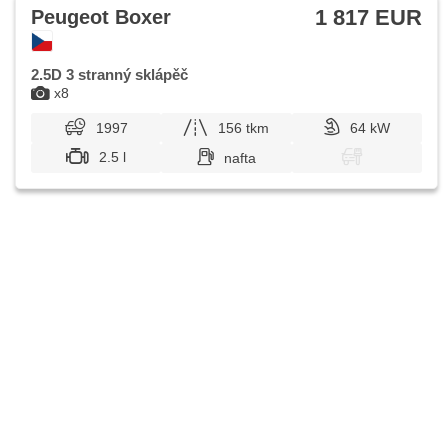
1 817 EUR
Peugeot Boxer
2.5D 3 stranný sklápěč
x8
1997
156 tkm
64 kW
2.5 l
nafta