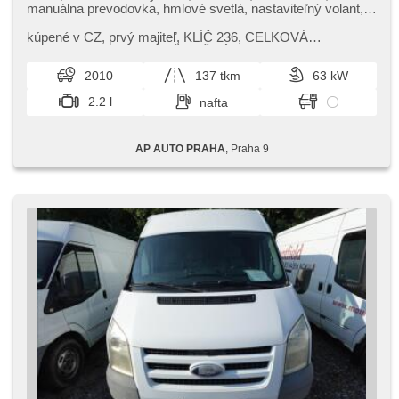
manuálna prevodovka, hmlové svetlá, nastaviteľný volant,
otáčkomer, palubný počítač, posilňovač riadenia, stabilizácia
podvozka (ESP), tempomat, výškovo nastaviteľné sedadlo
kúpené v CZ,​ prvý majiteľ,​ KLÍČ 236,​ CELKOVÁ
vodiča
HMOTNOST 3000KG,​ UŽITEČNÁ NOSNOST 1146KG,​
VÝDŘEVA NÁKLADOVÉHO PROSTORU,​ TEMPOMAT,​
2010
137 tkm
63 kW
MLH...
2.2 l
nafta
AP AUTO PRAHA
, Praha 9