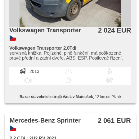
2 024 EUR
Volkswagen Transporter
Volkswagen Transporter 2.0Tdi
servisná knižka,​ Pojízdné,​ plně funkční,​ má poškozené
pravé přední a zadní dveře,​ ABS,​ ESP,​ Posilovač řízení.
2013
Bazar stavebních strojů Václav Matoušek
, 12 km od Plzně
2 061 EUR
Mercedes-Benz Sprinter
2.2 CDi L2H2 RV 2021