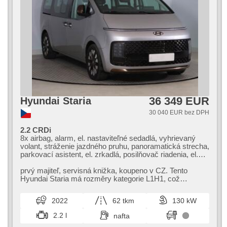
36 349 EUR
Hyundai Staria
30 040 EUR bez DPH
2.2 CRDi
8x airbag, alarm, el. nastaviteľné sedadlá, vyhrievaný
volant, stráženie jazdného pruhu, panoramatická strecha,
parkovací asistent, el. zrkadlá, posilňovač riadenia, el.
okná, strešné okno, autorádio, aut. klimatizácia, ABS,
protiprešmykový systém kolies (ASR), centrálne
prvý majiteľ,​ servisná knižka,​ koupeno v CZ. Tento
zamykanie, palubný počítač, el. sklopné zrkadlá,
Hyundai Staria má rozměry kategorie L1H1,​ což
stabilizácia podvozka (ESP), vyhrievané sedadlá, poťahy
znamená délku 5,​25 m a výšku 1,​99...
koža, senzor stieračov, štartovanie tlačítkom, senzor
2022
62 tkm
130 kW
tlaku v pneumatikách, USB, aut. prevodovka, pohon 4 x
4
2.2 l
nafta