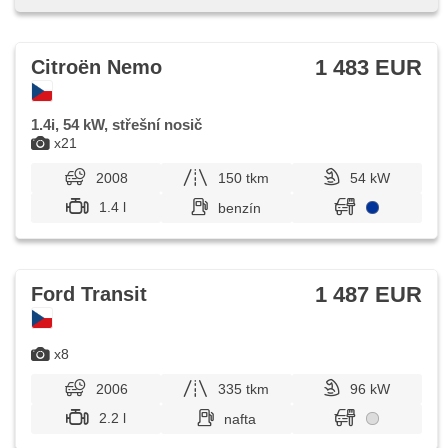
1 483 EUR
Citroën Nemo
1.4i, 54 kW, střešní nosič
x21
2008
150 tkm
54 kW
1.4 l
benzín
1 487 EUR
Ford Transit
x8
2006
335 tkm
96 kW
2.2 l
nafta