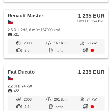
1 235 EUR
Renault Master
1 021 EUR bez DPH
2.5 D, L2H2, 6 míst,167000 km!
x21
2000
167 tkm
58 kW
2.5 l
nafta
1 235 EUR
Fiat Ducato
2,2 JTD 74 kW
x22
2008
291 tkm
74 kW
2.2 l
nafta