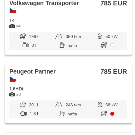
785 EUR
Volkswagen Transporter
T4
x4
1997
350 tkm
50 kW
0 l
nafta
785 EUR
Peugeot Partner
1.6HDi
x3
2011
246 tkm
68 kW
1.6 l
nafta