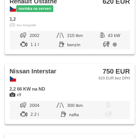
620 EUR
Renault Ostatné
novinka na serveri
1,2
bez fotografie
2002
210 tkm
43 kW
1.1 l
benzín
750 EUR
Nissan Interstar
620 EUR bez DPH
2,2 66 KW na ND
x9
2004
300 tkm
2.2 l
nafta