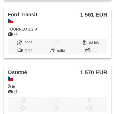
1 561 EUR
Ford Transit
TOURNEO 2,2 D
x7
2006
63 kW
2.2 l
nafta
1 570 EUR
Ostatné
ŽUK
x7