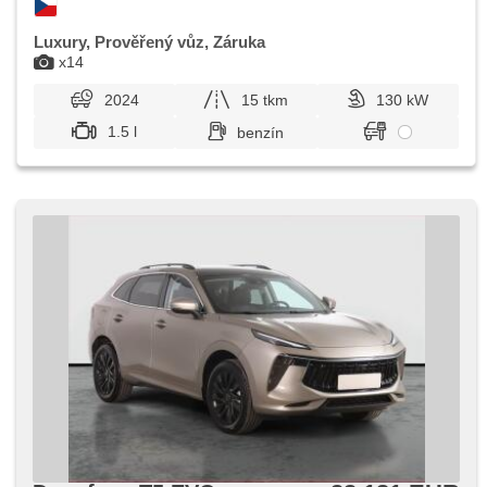
Luxury, Prověřený vůz, Záruka
x14
2024
15 tkm
130 kW
1.5 l
benzín