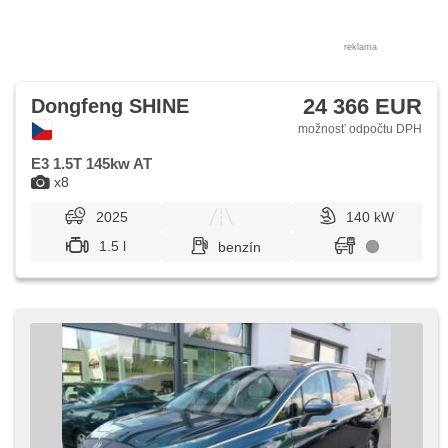
reklama
24 366 EUR
Dongfeng SHINE
možnosť odpočtu DPH
E3 1.5T 145kw AT
x8
2025
140 kW
1.5 l
benzín