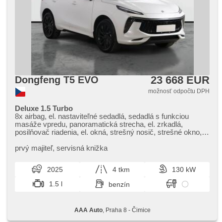
23 668 EUR
Dongfeng T5 EVO
možnosť odpočtu DPH
Deluxe 1.5 Turbo
8x airbag, el. nastaviteľné sedadlá, sedadlá s funkciou
masáže vpredu, panoramatická strecha, el. zrkadlá,
posilňovač riadenia, el. okná, strešný nosič, strešné okno,
autorádio, aut. klimatizácia, ABS, protiprešmykový systém
kolies (ASR), centrálne zamykanie, palubný počítač,
prvý majiteľ,​ servisná knižka
stabilizácia podvozka (ESP), poťahy koža, senzor
stieračov, senzor tlaku v pneumatikách, USB, aut.
2025
4 tkm
130 kW
prevodovka
1.5 l
benzín
AAA Auto
, Praha 8 - Čimice