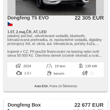
22 305 EUR
Dongfeng T5 EVO
1.5T, 2.maj,ČR, AT, LED
palubný počítač, odvetrávané sedadlá, bluetooth,
klimatizovaná priehradka, el. nastaviteľné sedadlá, digitálny
prístrojový štít, el. okná, aut. klimatizácia, poťahy koža,
vyhrievané sedadlá, tempomat, nastaviteľný volant,
multifunkčný volant, aut. prevodovka, tónované sklá, el.
kúpené v CZ,​ Při použití financování na leasing nebo úvěr
vieko zavazadlového priestora, denné svietenie, voľba
sleva 50 000 Kč. Otevřeno denně (včetně víkendů a svátků)
jazdného režimu, hliníkové kolesá, el. zrkadlá, vyhrievané
9.00​-22.00 hod...
zrkadlá, posilňovač riadenia, centrál diaľkový, stabilizácia
2024
19 tkm
130 kW
podvozka (ESP), senzor stieračov, zadné svetlá LED,
predné svetlá LED, ABS, protiprešmykový systém kolies
1.5 l
benzín
(ASR), parkovacie senzory zadné, isofix, parkovacia
kamera, elektronická ručná brzda, imobilizér, 6x airbag,
senzor svetiel
Auto ESA
, Praha 10-Štěrboholy
22 677 EUR
Dongfeng Box