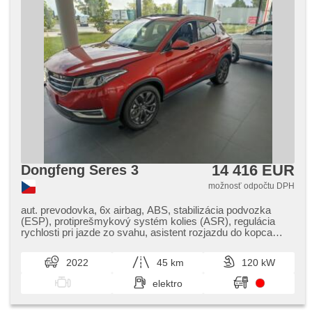
14 416 EUR
Dongfeng Seres 3
možnosť odpočtu DPH
aut. prevodovka, 6x airbag, ABS, stabilizácia podvozka
(ESP), protiprešmykový systém kolies (ASR), regulácia
rychlosti pri jazde zo svahu, asistent rozjazdu do kopca
(HSA), stráženie jazdného pruhu, aut. zabrždenie v kopci,
posilňovač riadenia, aut. klimatizácia, tempomat, LED denné
2022
45 km
120 kW
svietenie, hliníkové kolesá, spĺňa 'EURO VI', palubný
počítač, digitálny prístrojový štít, elektronická ručná brzda,
elektro
parkovacie senzory predné, parkovacie senzory zadné,
360° monitorovací systém (AVM), parkovací asistent,
parkovacia kamera, bezkľúčové startovanie, senzor svetiel,