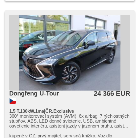
24 366 EUR
Dongfeng U-Tour
1,5 T,130kW,1majČR,Exclusive
360° monitorovací systém (AVM), 6x airbag, 7 rýchlostných
stupňov, ABS, LED denné svietenie, USB, ambientné
osvetlenie interiéru, asistent jazdy v jazdnom pruhu, asistent
rozjazdu do kopca (HSA), aut. klimatizácia, aut.
prevodovka, aut. zabrždenie v kopci, autorádio, bezkľúčové
kúpené v CZ,​ prvý majiteľ,​ servisná knižka,​ Vozidlo