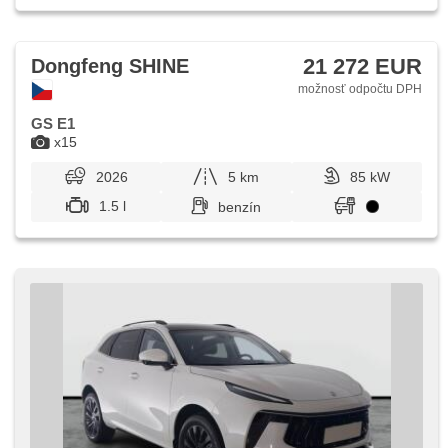
21 272 EUR
Dongfeng SHINE
možnosť odpočtu DPH
GS E1
x15
2026
5 km
85 kW
1.5 l
benzín