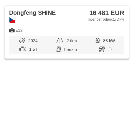
16 481 EUR
Dongfeng SHINE
možnosť odpočtu DPH
x12
2024
2 tkm
86 kW
1.5 l
benzín