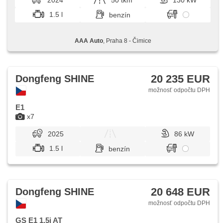
2024
50 tkm
130 kW
nosič, autorádio, aut. prevodovka
1.5 l
benzín
AAA Auto
, Praha 8 - Čimice
20 235 EUR
Dongfeng SHINE
možnosť odpočtu DPH
E1
x7
2025
86 kW
1.5 l
benzín
20 648 EUR
Dongfeng SHINE
možnosť odpočtu DPH
GS E1 1,5i AT