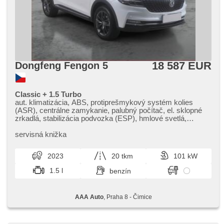
18 587 EUR
Dongfeng Fengon 5
Classic + 1.5 Turbo
aut. klimatizácia, ABS, protiprešmykový systém kolies
(ASR), centrálne zamykanie, palubný počítač, el. sklopné
zrkadlá, stabilizácia podvozka (ESP), hmlové svetlá,
vyhrievané sedadlá, poťahy koža, senzor stieračov,
štartovanie tlačítkom, senzor tlaku v pneumatikách, USB,
servisná knižka
4x airbag, el. nastaviteľné sedadlá, parkovací asistent,
posilňovač riadenia, el. okná, strešné okno, autorádio, aut.
2023
20 tkm
101 kW
prevodovka
1.5 l
benzín
AAA Auto
, Praha 8 - Čimice