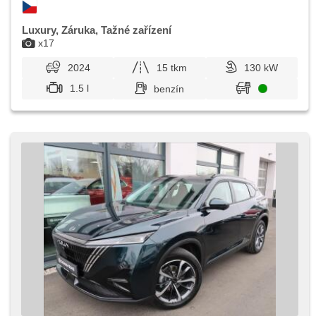
Luxury, Záruka, Tažné zařízení
x17
2024
15 tkm
130 kW
1.5 l
benzín