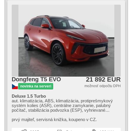
21 892 EUR
Dongfeng T5 EVO
možnosť odpočtu DPH
novinka na serveri
Deluxe 1.5 Turbo
aut. klimatizácia, ABS, klimatizácia, protiprešmykový
systém kolies (ASR), centrálne zamykanie, palubný
počítač, stabilizácia podvozka (ESP), vyhrievané
sedadlá, poťahy koža, senzor stieračov, senzor tlaku v
pneumatikách, USB, 8x airbag, el. nastaviteľné sedadlá,
prvý majiteľ,​ servisná knižka,​ koupeno v CZ.
parkovací asistent, posilňovač riadenia, el. okná, strešný
nosič, strešné okno, autorádio, aut. prevodovka