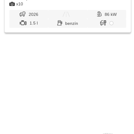
x10
2026
86 kW
1.5 l
benzín