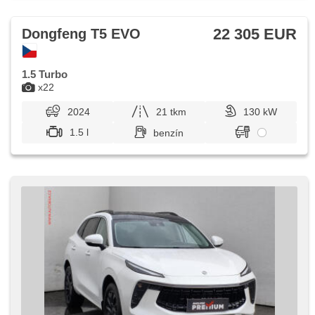
22 305 EUR
Dongfeng T5 EVO
1.5 Turbo
x22
2024
21 tkm
130 kW
1.5 l
benzín