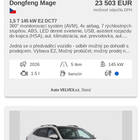
23 503 EUR
Dongfeng Mage
možnosť odpočtu DPH
1,5 T 145 kW E2 DCT7
360° monitorovací systém (AVM), 4x airbag, 7 rýchlostných
stupňov, ABS, LED denné svietenie, USB, asistent rozjazdu
do kopca (HSA), aut. klimatizácia, aut. prevodovka, aut.
zabrždenie v kopci, autorádio, bezkľúčové odomykanie,
bluetooth, brzdový asistent, centrál diaľkový, centrálne
Jedná se o předváděcí vozidlo ​- odběr možný po dohodě s
zamykanie, deaktivácia airbagu spolujazdca, denné
prodejcem. Výbava E2,​ Možný protiúčet,​ možný prodej na
svietenie, digitálny príjem rádia (DAB), digitální přístrojová
splátky! Jsme auto...
deska, digitálny prístrojový štít, delené zadné sedadlá, el.
2026
5 tkm
145 kW
okná, el. nastaviteľné sedadlá, el. vieko zavazadlového
priestora, el. zrkadlá, elektronická ručná brzda, imobilizér,
1.5 l
benzín
isofix, poťahy koža, kožené čalúnenie, hliníkové kolesá,
multifunkčný volant, nastaviteľný volant, núdzové brzdenie
(PEBS), palubný počítač, panoramatická strecha,
Auto VELVEX.cz
, Slaný
parkovacia kamera, parkovacie senzory zadné, posilňovač
riadenia, protiprešmykový systém kolies (ASR), predný
pohon, predné svetlá LED, senzor tlaku v pneumatikách,
stabilizácia podvozka (ESP), štartovanie tlačítkom, strešné
okno, tónované sklá, vonkajší teplomer, voľba jazdného
režimu, vysúvacie opierky hláv, zadná lakťová opierka,
zadný stierač, zadné svetlá LED, zatmavené zadné sklá