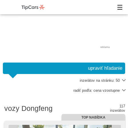
reklama
upraviť hľadanie
inzerátov na stránku:
50
radiť podľa:
cena vzostupne
117
vozy Dongfeng
inzerátov
TOP NABÍDKA