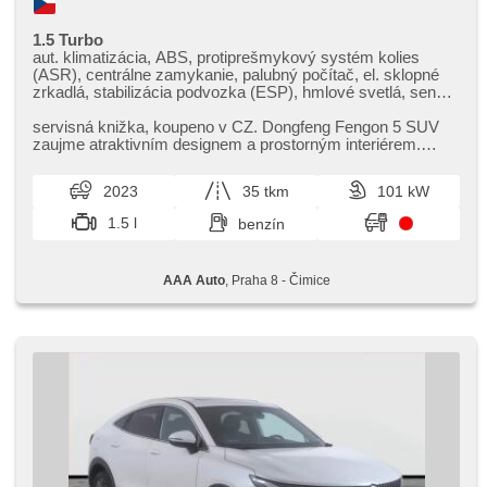
1.5 Turbo
aut. klimatizácia, ABS, protiprešmykový systém kolies
(ASR), centrálne zamykanie, palubný počítač, el. sklopné
zrkadlá, stabilizácia podvozka (ESP), hmlové svetlá, senzor
stieračov, štartovanie tlačítkom, senzor tlaku v
pneumatikách, USB, 4x airbag, el. nastaviteľné sedadlá,
servisná knižka,​ koupeno v CZ. Dongfeng Fengon 5 SUV
panoramatická strecha, parkovací asistent, posilňovač
zaujme atraktivním designem a prostorným interiérem.
riadenia, el. okná, autorádio, aut. prevodovka
Nabízí bohatou výbavu a ...
2023
35 tkm
101 kW
1.5 l
benzín
AAA Auto
, Praha 8 - Čimice