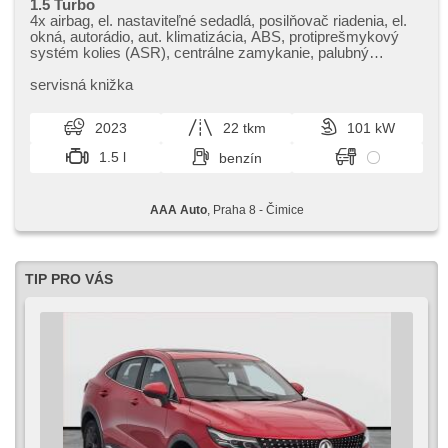
1.5 Turbo
4x airbag, el. nastaviteľné sedadlá, posilňovač riadenia, el.
okná, autorádio, aut. klimatizácia, ABS, protiprešmykový
systém kolies (ASR), centrálne zamykanie, palubný
počítač, el. sklopné zrkadlá, stabilizácia podvozka (ESP),
hmlové svetlá, poťahy koža, senzor stieračov, senzor tlaku
servisná knižka
v pneumatikách, USB, aut. prevodovka
2023
22 tkm
101 kW
1.5 l
benzín
AAA Auto
, Praha 8 - Čimice
TIP PRO VÁS