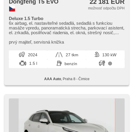
22 181 EUR
Dongfeng T5 EVO
možnosť odpočtu DPH
Deluxe 1.5 Turbo
6x airbag, el. nastaviteľné sedadlá, sedadlá s funkciou
masáže vpredu, panoramatická strecha, parkovací asistent,
el. zrkadlá, posilňovač riadenia, el. okná, strešný nosič,
strešné okno, autorádio, aut. klimatizácia, ABS,
protiprešmykový systém kolies (ASR), centrálne
prvý majiteľ,​ servisná knižka
zamykanie, palubný počítač, stabilizácia podvozka (ESP),
vyhrievané sedadlá, poťahy koža, senzor stieračov,
2024
27 tkm
130 kW
štartovanie tlačítkom, senzor tlaku v pneumatikách, USB,
aut. prevodovka
1.5 l
benzín
AAA Auto
, Praha 8 - Čimice