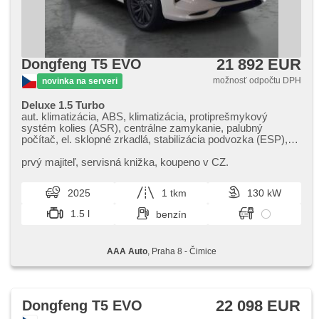
21 892 EUR
Dongfeng T5 EVO
možnosť odpočtu DPH
novinka na serveri
Deluxe 1.5 Turbo
aut. klimatizácia, ABS, klimatizácia, protiprešmykový
systém kolies (ASR), centrálne zamykanie, palubný
počítač, el. sklopné zrkadlá, stabilizácia podvozka (ESP),
vyhrievané sedadlá, poťahy koža, senzor stieračov, senzor
tlaku v pneumatikách, USB, 8x airbag, el. nastaviteľné
prvý majiteľ,​ servisná knižka,​ koupeno v CZ.
sedadlá, panoramatická strecha, parkovací asistent,
posilňovač riadenia, el. okná, strešný nosič, strešné okno,
2025
1 tkm
130 kW
autorádio, aut. prevodovka
1.5 l
benzín
AAA Auto
, Praha 8 - Čimice
22 098 EUR
Dongfeng T5 EVO