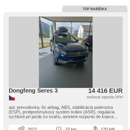
senzor stieračov, nastaviteľný volant, multifunkčný volant,
hands free, bezdrôtová nabíjačka mobilných telefónov,
TOP NABÍDKA
bluetooth, el. okná, panoramatická strecha, dojazdové
rezervné koleso, el. sklopné zrkadlá, el. zrkadlá, štartovanie
tlačítkom, imobilizér, alarm, isofix, kožené čalúnenie,
vyhrievané sedadlá, el. nastaviteľné sedadlá, výškovo
nastaviteľné sedadlá, senzor tlaku v pneumatikách, aut.
aktivácia výstražných svetlometov, USB, AUX, autorádio,
vonkajší teplomer, vyhrievané zrkadlá, delené zadné
sedadlá, zadná lakťová opierka, zatmavené zadné sklá,
predný pohon, digitální přístrojová deska
14 416 EUR
Dongfeng Seres 3
možnosť odpočtu DPH
aut. prevodovka, 6x airbag, ABS, stabilizácia podvozka
(ESP), protiprešmykový systém kolies (ASR), regulácia
rychlosti pri jazde zo svahu, asistent rozjazdu do kopca
(HSA), stráženie jazdného pruhu, asistent jazdy v jazdnom
pruhu, aut. zabrždenie v kopci, posilňovač riadenia,
2022
32 km
120 kW