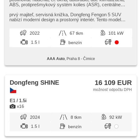
ABS, protiprešmykový systém kolies (ASR), centrálne
zamykanie, palubný počítač, el. sklopné zrkadlá, stabilizácia
podvozka (ESP), hmlové svetlá, vyhrievané sedadlá,
prvý majiteľ,​ servisná knižka,​ Dongfeng Fengon 5 SUV
poťahy koža, senzor stieračov, senzor tlaku v
nabízí moderní design a prostorný interiér. Tento model
pneumatikách, USB, aut. prevodovka
zaujme bohatou výbavo...
2022
67 tkm
101 kW
1.5 l
benzín
AAA Auto
, Praha 8 - Čimice
16 109 EUR
Dongfeng SHINE
možnosť odpočtu DPH
E1 / 1.5i
x16
2024
8 tkm
92 kW
1.5 l
benzín