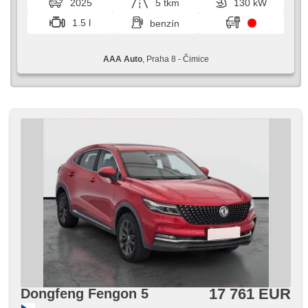
2025
5 tkm
130 kW
1.5 l
benzín
AAA Auto
, Praha 8 - Čimice
17 761 EUR
Dongfeng Fengon 5