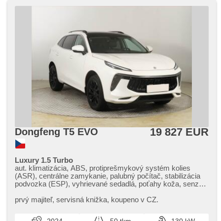
19 827 EUR
Dongfeng T5 EVO
Luxury 1.5 Turbo
aut. klimatizácia, ABS, protiprešmykový systém kolies
(ASR), centrálne zamykanie, palubný počítač, stabilizácia
podvozka (ESP), vyhrievané sedadlá, poťahy koža, senzor
stieračov, štartovanie tlačítkom, senzor tlaku v
pneumatikách, USB, 6x airbag, el. nastaviteľné sedadlá,
prvý majiteľ,​ servisná knižka,​ koupeno v CZ.
sedadlá s funkciou masáže vpredu, panoramatická strecha,
parkovací asistent, posilňovač riadenia, el. okná, strešný