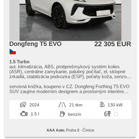
22 305 EUR
Dongfeng T5 EVO
1.5 Turbo
aut. klimatizácia, ABS, protiprešmykový systém kolies
(ASR), centrálne zamykanie, palubný počítač, el. sklopné
zrkadlá, stabilizácia podvozka (ESP), poťahy koža, senzor
stieračov, štartovanie tlačítkom, senzor tlaku v
pneumatikách, USB, 8x airbag, alarm, el. nastaviteľné
servisná knižka,​ koupeno v CZ. Dongfeng Forthing T5 EVO
sedadlá, sedadlá s funkciou masáže vpredu, panoramatická
SUV zaujme moderním designem a prostorným interiérem.
strecha, parkovací asistent, el. zrkadlá, posilňovač riadenia,
Tento model kombinuj...
el. okná, strešný nosič, strešné okno, autorádio, aut.
2024
21 tkm
130 kW
prevodovka
1.5 l
benzín
AAA Auto
, Praha 8 - Čimice