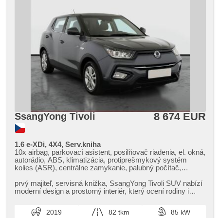
8 674 EUR
SsangYong Tivoli
1.6 e-XDi, 4X4, Serv.kniha
10x airbag, parkovací asistent, posilňovač riadenia, el. okná,
autorádio, ABS, klimatizácia, protiprešmykový systém
kolies (ASR), centrálne zamykanie, palubný počítač,
stabilizácia podvozka (ESP), hmlové svetlá, vyhrievané
sedadlá, senzor stieračov, štartovanie tlačítkom, senzor
prvý majiteľ,​ servisná knižka,​ SsangYong Tivoli SUV nabízí
tlaku v pneumatikách, USB, manuálna prevodovka, pohon 4
moderní design a prostorný interiér,​ který ocení rodiny i
x 4
jednotlivci. ...
2019
82 tkm
85 kW