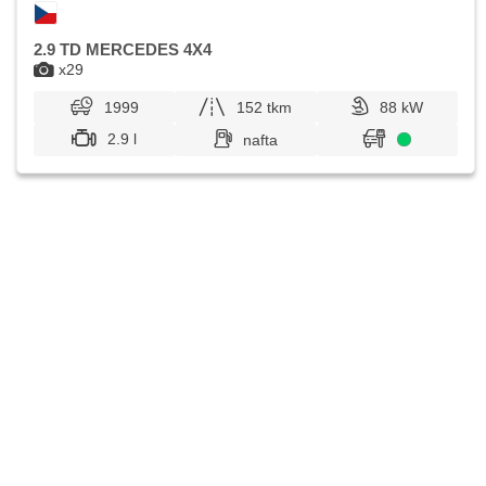
2.9 TD MERCEDES 4X4
x29
1999
152 tkm
88 kW
2.9 l
nafta