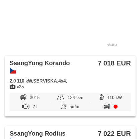
reklama
7 018 EUR
SsangYong Korando
2,0 110 kW,SERVISKA,4x4,
x25
2015
124 tkm
110 kW
2 l
nafta
7 022 EUR
SsangYong Rodius