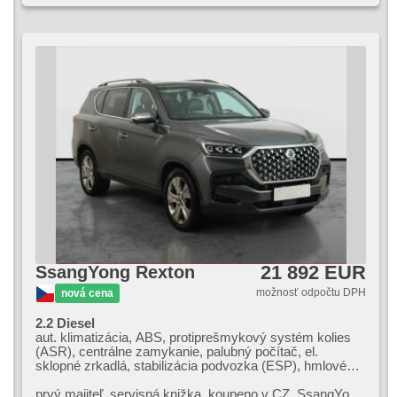
21 892 EUR
SsangYong Rexton
možnosť odpočtu DPH
nová cena
2.2 Diesel
aut. klimatizácia, ABS, protiprešmykový systém kolies
(ASR), centrálne zamykanie, palubný počítač, el.
sklopné zrkadlá, stabilizácia podvozka (ESP), hmlové
svetlá, vyhrievané sedadlá, poťahy koža, senzor
stieračov, štartovanie tlačítkom, ťažné zariadenie, senzor
prvý majiteľ,​ servisná knižka,​ koupeno v CZ. SsangYong