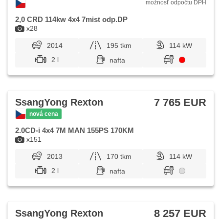
možnosť odpočtu DPH
2,0 CRD 114kw 4x4 7mist odp.DP
x28
2014
195 tkm
114 kW
2 l
nafta
7 765 EUR
SsangYong Rexton
nová cena
2.0CD-i 4x4 7M MAN 155PS 170KM
x151
2013
170 tkm
114 kW
2 l
nafta
8 257 EUR
SsangYong Rexton