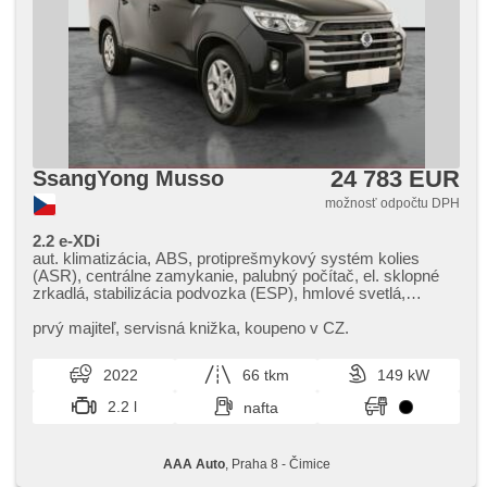
24 783 EUR
SsangYong Musso
možnosť odpočtu DPH
2.2 e-XDi
aut. klimatizácia, ABS, protiprešmykový systém kolies
(ASR), centrálne zamykanie, palubný počítač, el. sklopné
zrkadlá, stabilizácia podvozka (ESP), hmlové svetlá,
vyhrievané sedadlá, poťahy koža, senzor stieračov,
štartovanie tlačítkom, ťažné zariadenie, senzor tlaku v
prvý majiteľ,​ servisná knižka,​ koupeno v CZ.
pneumatikách, USB, 8x airbag, vyhrievaný volant, stráženie
jazdného pruhu, posilňovač riadenia, el. okná, strešný nosič,
2022
66 tkm
149 kW
autorádio, aut. prevodovka, pohon 4 x 4
2.2 l
nafta
AAA Auto
, Praha 8 - Čimice