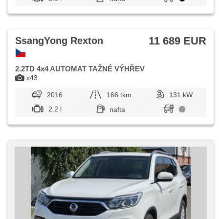
11 689 EUR
SsangYong Rexton
2.2TD 4x4 AUTOMAT TAŽNÉ VÝHŘEV
x43
2016
166 tkm
131 kW
2.2 l
nafta