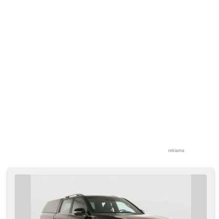
alarm, centrál diaľkový, poťahy koža, isofix, vyhrievané
sedadlá, el. nastaviteľné sedadlá, odvetrávané sedadlá,
výškovo nastaviteľné sedadlá, výškovo nastaviteľné
sedadlo vodiča, pamäť nastavenia sedadla vodiča,
polohovacie sedadlá, senzor tlaku v pneumatikách, predné
svetlá LED, zadné svetlá LED, aut. aktivácia výstražných
svetlometov, hmlové svetlá, start-stop system, USB,
autorádio, digitálny príjem rádia (DAB), vonkajší teplomer,
vyhrievané zrkadlá, delené zadné sedadlá, zadný stierač,
zatmavené zadné sklá, zadný pohon, pozdĺžny posuv
sedadiel, vysúvacie opierky hláv, digitální přístrojová deska
reklama