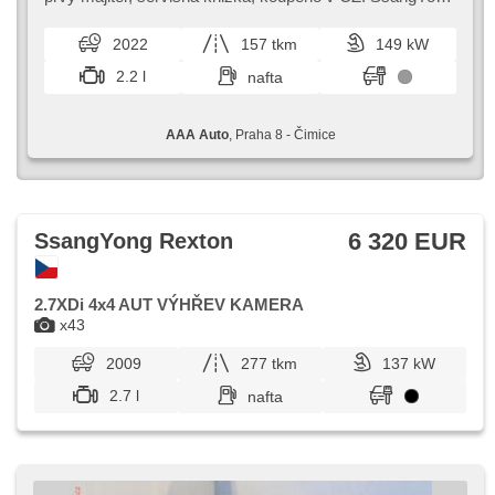
tlaku v pneumatikách, USB, 10x airbag, el. nastaviteľné
Rexton SUV nabízí robustní konstrukci a prostorný
sedadlá, vyhrievaný volant, stráženie jazdného pruhu,
interiér,​ ideální pro rod...
2022
157 tkm
149 kW
parkovací asistent, posilňovač riadenia, el. okná, strešný
nosič, autorádio, aut. prevodovka, pohon 4 x 4
2.2 l
nafta
AAA Auto
, Praha 8 - Čimice
6 320 EUR
SsangYong Rexton
2.7XDi 4x4 AUT VÝHŘEV KAMERA
x43
2009
277 tkm
137 kW
2.7 l
nafta