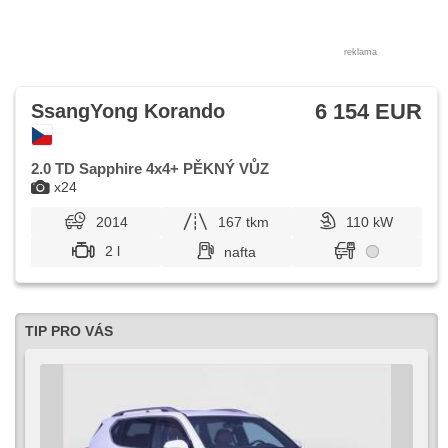
reklama
6 154 EUR
SsangYong Korando
2.0 TD Sapphire 4x4+ PĚKNÝ VŮZ
x24
2014
167 tkm
110 kW
2 l
nafta
TIP PRO VÁS