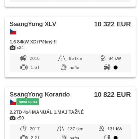
10 322 EUR
SsangYong XLV
1,6 84kW XDi Pěkný !!
x34
2016
85 tkm
84 kW
1.6 l
nafta
10 822 EUR
SsangYong Korando
nová cena
2.2TD 4x4 MANUÁL 1.MAJ TAŽNÉ
x50
2017
137 tkm
131 kW
2.2 l
nafta