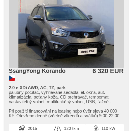
6 320 EUR
SsangYong Korando
2.0 e-XDi AWD, AC, TZ, park
palubný počítač, vyhrievané sedadlá, el. okná, aut.
klimatizácia, poťahy koža, CD prehrávač, tempomat,
nastaviteľný volant, multifunkčný volant, USB, ťažné
zariadenie, denné svietenie, hliníkové kolesá, manuálna
prevodovka, el. zrkadlá, posilňovač riadenia, pohon 4 x 4,
Při použití financování na leasing nebo úvěr sleva 40 000
centrál diaľkový, stabilizácia podvozka (ESP), senzor
Kč. Otevřeno denně (včetně víkendů a svátků) 9.00​-22.00
stieračov, hmlové svetlá, el. sklopné zrkadlá, zadné svetlá
hod. Kupujte vozy s garancí!
LED, ABS, protiprešmykový systém kolies (ASR),
2015
120 tkm
110 kW
parkovacie senzory zadné, isofix, automaticky zatmavovací