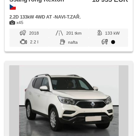
2.2D 133kW 4WD AT -NAVI-T.ZAŘ.
x45
2018
201 tkm
133 kW
2.2 l
nafta