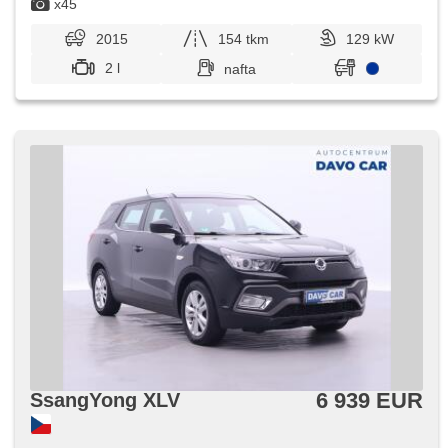
x45
2015
154 tkm
129 kW
2 l
nafta
6 939 EUR
SsangYong XLV