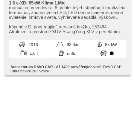
1,6 e-XDi 85kW Klima 1.Maj
manuálna prevodovka, 6 rýchlostných stupňov, klimatizácia,
tempomat, zadné svetlá LED, LED denné svietenie, denné
svietenie, hmlové svetlá, vyhrievané sedadlá, výškovo
nastaviteľné sedadlo vodiča, polohovacie sedadlá, delené
zadné sedadlá, vyhrievaný volant, bluetooth, hands free,
kúpené v D,​ prvý majiteľ,​ servisná knižka,​ 253494.
USB, stabilizácia podvozka (ESP), hliníkové kolesá,
Atraktivní a prostorné SUV SsangYong XLV v perfektním
protiprešmykový systém kolies (ASR), brzdový asistent, 7x
stavu přímo po 1. majitel...
airbag, deaktivácia airbagu spolujazdca, multifunkčný
2016
93 tkm
85 kW
volant, nastaviteľný volant, palubný počítač, dotykové
ovládanie palubného počítača, isofix, el. okná, tónované
1.6 l
nafta
sklá, vyhrievané zrkadlá, automaticky zatmavovací zrkadlá,
el. zrkadlá, centrálne zamykanie, centrál diaľkový,
imobilizér, GPS zabezpečenie, posilňovač riadenia, senzor
Autocentrum DAVO CAR - Až 1400 prověřených vozů
, DAVO CAR
stieračov, senzor svetiel, zadný stierač, vonkajší teplomer,
Olbramovice 203 Votice
zadná lakťová opierka, vysúvacie opierky hláv