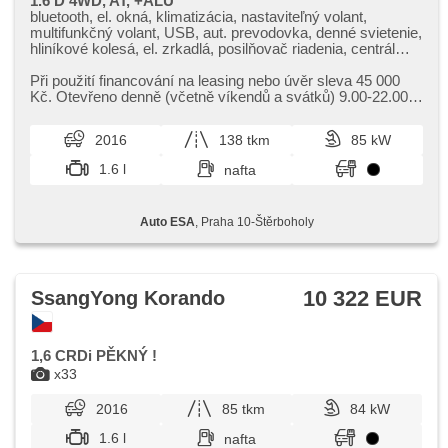
1.6 D 4WD, AT, +ALU
bluetooth, el. okná, klimatizácia, nastaviteľný volant,
multifunkčný volant, USB, aut. prevodovka, denné svietenie,
hliníkové kolesá, el. zrkadlá, posilňovač riadenia, centrál
diaľkový, hmlové svetlá, isofix, parkovacia kamera, 8x
airbag
Při použití financování na leasing nebo úvěr sleva 45 000
Kč. Otevřeno denně (včetně víkendů a svátků) 9.00​-22.00
hod. Kupujte vozy s garancí!
2016
138 tkm
85 kW
1.6 l
nafta
Auto ESA
, Praha 10-Štěrboholy
10 322 EUR
SsangYong Korando
1,6 CRDi PĚKNÝ !
x33
2016
85 tkm
84 kW
1.6 l
nafta