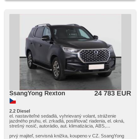
24 783 EUR
SsangYong Rexton
2.2 Diesel
el. nastaviteľné sedadlá, vyhrievaný volant, stráženie
jazdného pruhu, el. zrkadlá, posilňovač riadenia, el. okná,
strešný nosič, autorádio, aut. klimatizácia, ABS,
protiprešmykový systém kolies (ASR), centrálne
zamykanie, palubný počítač, el. sklopné zrkadlá, stabilizácia
prvý majiteľ,​ servisná knižka,​ koupeno v CZ. SsangYong