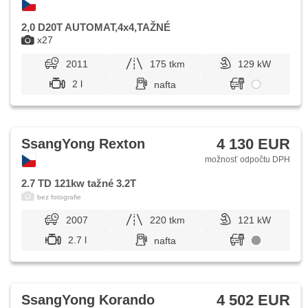
2,0 D20T AUTOMAT,4x4,TAŽNÉ
x27
2011
175 tkm
129 kW
2 l
nafta
4 130 EUR
SsangYong Rexton
možnosť odpočtu DPH
2.7 TD 121kw tažné 3.2T
bez fotografie
2007
220 tkm
121 kW
2.7 l
nafta
4 502 EUR
SsangYong Korando