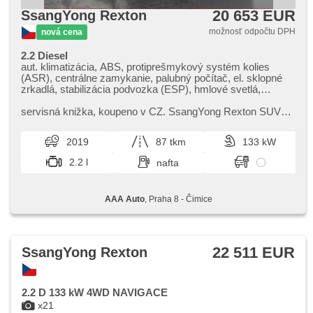
20 653 EUR
SsangYong Rexton
možnosť odpočtu DPH
nová cena
2.2 Diesel
aut. klimatizácia, ABS, protiprešmykový systém kolies
(ASR), centrálne zamykanie, palubný počítač, el. sklopné
zrkadlá, stabilizácia podvozka (ESP), hmlové svetlá,
vyhrievané sedadlá, poťahy koža, senzor stieračov,
štartovanie tlačítkom, ťažné zariadenie, senzor tlaku v
servisná knižka,​ koupeno v CZ. SsangYong Rexton SUV
pneumatikách, USB, 8x airbag, el. nastaviteľné sedadlá,
nabízí robustní konstrukci a prostorný interiér,​ ideální pro
vyhrievaný volant, stráženie jazdného pruhu, parkovací
rodinné i terénní...
2019
87 tkm
133 kW
asistent, el. zrkadlá, posilňovač riadenia, el. okná, strešný
nosič, strešné okno, autorádio, aut. prevodovka, pohon 4 x 4
2.2 l
nafta
AAA Auto
, Praha 8 - Čimice
22 511 EUR
SsangYong Rexton
2.2 D 133 kW 4WD NAVIGACE
x21