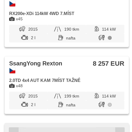
RX200e-XDi 114kW 4WD 7.MÍST
x45
2015
190 tkm
114 kW
2 l
nafta
8 257 EUR
SsangYong Rexton
2.0TD 4x4 AUT KAM 7MÍST TAŽNÉ
x48
2015
199 tkm
114 kW
2 l
nafta