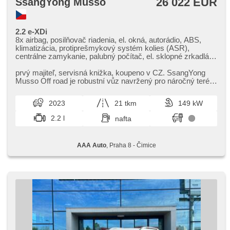
26 022 EUR
SsangYong Musso
2.2 e-XDi
8x airbag, posilňovač riadenia, el. okná, autorádio, ABS,
klimatizácia, protiprešmykový systém kolies (ASR),
centrálne zamykanie, palubný počítač, el. sklopné zrkadlá,
stabilizácia podvozka (ESP), hmlové svetlá, senzor
stieračov, ťažné zariadenie, senzor tlaku v pneumatikách,
prvý majiteľ,​ servisná knižka,​ koupeno v CZ. SsangYong
USB, manuálna prevodovka, pohon 4 x 4
Musso Off road je robustní vůz navržený pro náročný terén.
Nabízí prostorný...
2023
21 tkm
149 kW
2.2 l
nafta
AAA Auto
, Praha 8 - Čimice