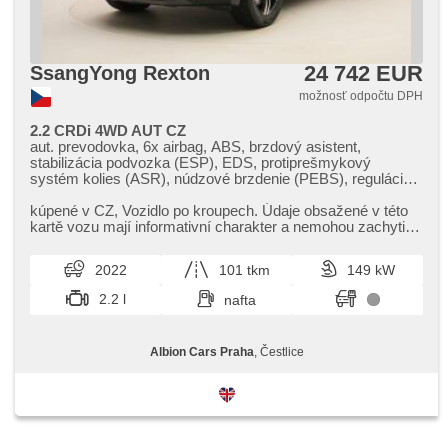
24 742 EUR
SsangYong Rexton
možnosť odpočtu DPH
2.2 CRDi 4WD AUT CZ
aut. prevodovka, 6x airbag, ABS, brzdový asistent,
stabilizácia podvozka (ESP), EDS, protiprešmykový
systém kolies (ASR), núdzové brzdenie (PEBS), regulácia
rychlosti pri jazde zo svahu, asistent rozjazdu do kopca
(HSA), stráženie jazdného pruhu, stráženie mŕtveho uhla,
kúpené v CZ,​ Vozidlo po kroupech. Údaje obsažené v této
aut. zabrždenie v kopci, ťažné zariadenie, posilňovač
kartě vozu mají informativní charakter a nemohou zachytit
riadenia, dvojzónová klimatizácia, aut. klimatizácia,
veškeré detaily ...
tempomat, LED denné svietenie, hliníkové kolesá, palubný
2022
101 tkm
149 kW
počítač, dotykové ovládanie palubného počítača, digitálny
prístrojový štít, voľba jazdného režimu, elektronická ručná
2.2 l
nafta
brzda, satelitná navigácia, parkovacie senzory predné,
parkovacie senzory zadné, 360° monitorovací systém
(AVM), parkovací asistent, parkovacia kamera, automatické
Albion Cars Praha
, Čestlice
parkovanie, bezkľúčové startovanie, bezkľúčové
odomykanie, senzor svetiel, senzor stieračov, nastaviteľný
volant, multifunkčný volant, vyhrievaný volant, deaktivácia
airbagu spolujazdca, hands free, Android Auto, Apple
CarPlay, bluetooth, el. vieko zavazadlového priestora, el.
okná, el. sklopné zrkadlá, el. zrkadlá, štartovanie tlačítkom,