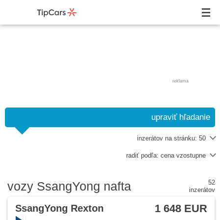
reklama
upraviť hľadanie
inzerátov na stránku:
50
radiť podľa:
cena vzostupne
52
vozy SsangYong nafta
inzerátov
1 648 EUR
SsangYong Rexton