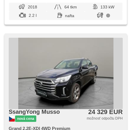
2018
64 tkm
133 kW
2.2 l
nafta
24 329 EUR
SsangYong Musso
možnosť odpočtu DPH
nová cena
Grand 2,2E-XDI 4WD Premium