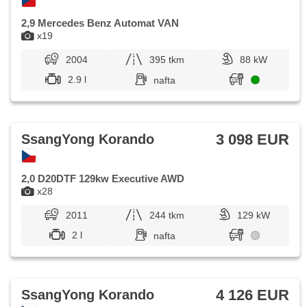
2,9 Mercedes Benz Automat VAN
x19
2004
395 tkm
88 kW
2.9 l
nafta
3 098 EUR
SsangYong Korando
2,0 D20DTF 129kw Executive AWD
x28
2011
244 tkm
129 kW
2 l
nafta
4 126 EUR
SsangYong Korando