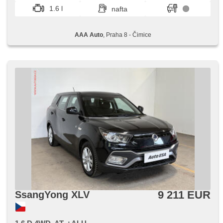
1.6 l
nafta
AAA Auto
, Praha 8 - Čimice
9 211 EUR
SsangYong XLV