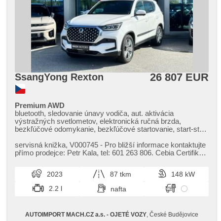
26 807 EUR
SsangYong Rexton
Premium AWD
bluetooth, sledovanie únavy vodiča, aut. aktivácia
výstražných svetlometov, elektronická ručná brzda,
bezkľúčové odomykanie, bezkľúčové startovanie, start-stop
system, palubný počítač, digitálny príjem rádia (DAB), USB,
digitálny prístrojový štít, dotykové ovládanie palubného
servisná knižka,​ V000745 ​- Pro bližší informace kontaktujte
počítača, autorádio, bezdrôtová nabíjačka mobilných
přímo prodejce: Petr Kala,​ tel: 601 263 806. Cebia Certifikát
telefónov, Apple CarPlay, Android Auto, multifunkčný volant,
k dispozici.
vyhrievaný volant, nastaviteľný volant, zadná lakťová
2023
87 tkm
148 kW
opierka, vyhrievané sedadlá, odvetrávané sedadlá, isofix, el.
nastaviteľné sedadlá, zadný stierač, denné svietenie, zadné
2.2 l
nafta
svetlá LED, ostrekovače svetlometov, automatické
prepínanie diaľkových svetiel, hmlové svetlá, hliníkové
kolesá, el. zrkadlá, vyhrievané zrkadlá, el. sklopné zrkadlá,
AUTOIMPORT MACH.CZ a.s. - OJETÉ VOZY
, České Budějovice
senzor stieračov, senzor svetiel, el. predné okná, el. okná,