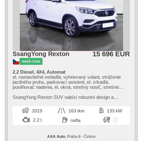
15 696 EUR
SsangYong Rexton
nová cena
2.2 Diesel, 4X4, Automat
el. nastaviteľné sedadlá, vyhrievaný volant, stráženie
jazdného pruhu, parkovací asistent, el. zrkadlá,
posilňovač riadenia, el. okná, strešný nosič, strešné
okno, autorádio, aut. klimatizácia, ABS, protiprešmykový
systém kolies (ASR), centrálne zamykanie, palubný
SsangYong Rexton SUV nabízí robustní design a
počítač, el. sklopné zrkadlá, stabilizácia podvozka
prostorný interiér,​ který ocení rodiny i milovníci
(ESP), hmlové svetlá, vyhrievané sedadlá, poťahy koža,
dobrodružství. Model vyniká bezpe...
2019
163 tkm
133 kW
senzor stieračov, ťažné zariadenie, senzor tlaku v
pneumatikách, USB, aut. prevodovka, pohon 4 x 4
2.2 l
nafta
AAA Auto
, Praha 8 - Čimice