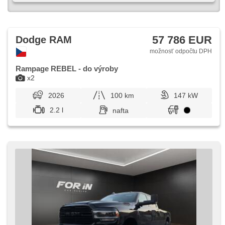
57 786 EUR
Dodge RAM
možnosť odpočtu DPH
Rampage REBEL - do výroby
x2
2026
100 km
147 kW
2.2 l
nafta