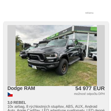
reklama
54 977 EUR
Dodge RAM
možnosť odpočtu DPH
3,0 REBEL
10x airbag, 8 rýchlostných stupňov, ABS, AUX, Android
Auto, Apple CarPlay, LED adaptívne svetlomety, LED denné