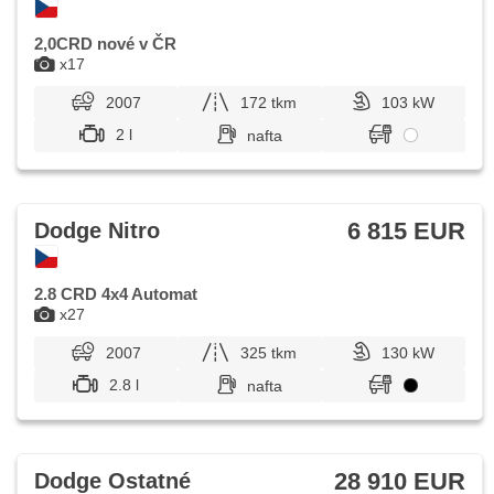
2,0CRD nové v ČR
x17
2007
172 tkm
103 kW
2 l
nafta
6 815 EUR
Dodge Nitro
2.8 CRD 4x4 Automat
x27
2007
325 tkm
130 kW
2.8 l
nafta
28 910 EUR
Dodge Ostatné