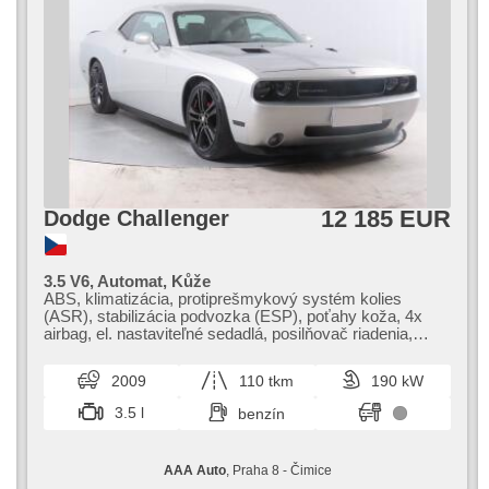
12 185 EUR
Dodge Challenger
3.5 V6, Automat, Kůže
ABS, klimatizácia, protiprešmykový systém kolies
(ASR), stabilizácia podvozka (ESP), poťahy koža, 4x
airbag, el. nastaviteľné sedadlá, posilňovač riadenia,
strešné okno, autorádio, aut. prevodovka
2009
110 tkm
190 kW
3.5 l
benzín
AAA Auto
, Praha 8 - Čimice