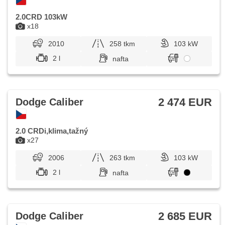
2.0CRD 103kW
x18
2010
258 tkm
103 kW
2 l
nafta
2 474 EUR
Dodge Caliber
2.0 CRDi,klima,tažný
x27
2006
263 tkm
103 kW
2 l
nafta
2 685 EUR
Dodge Caliber