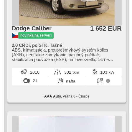
hláv, výškovo nastaviteľné sedadlá, výškovo nastaviteľné
sedadlo vodiča, wifi hotspot, zadná lakťová opierka, zadné
svetlá LED, zatmavené zadné sklá, závesné zariadenie
1 652 EUR
Dodge Caliber
novinka na serveri
2.0 CRDi, po STK, Tažné
ABS, klimatizácia, protiprešmykový systém kolies
(ASR), centrálne zamykanie, palubný počítač,
stabilizácia podvozka (ESP), hmlové svetlá, ťažné
zariadenie, 4x airbag, posilňovač riadenia, el. okná,
strešný nosič, autorádio, manuálna prevodovka
2010
302 tkm
103 kW
2 l
nafta
AAA Auto
, Praha 8 - Čimice