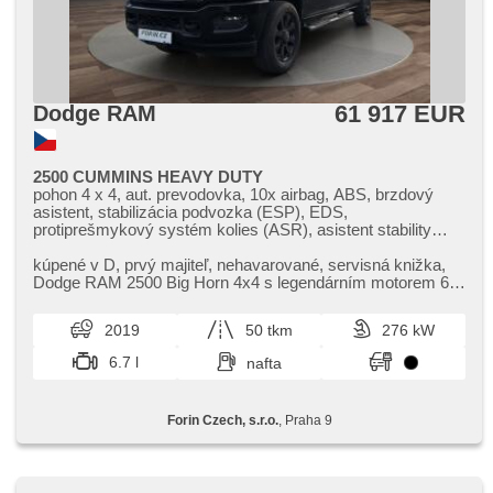
61 917 EUR
Dodge RAM
2500 CUMMINS HEAVY DUTY
pohon 4 x 4, aut. prevodovka, 10x airbag, ABS, brzdový
asistent, stabilizácia podvozka (ESP), EDS,
protiprešmykový systém kolies (ASR), asistent stability
prívesu (TSA), regulácia rychlosti pri jazde zo svahu,
asistent rozjazdu do kopca (HSA), ukazovateľ rýchlostného
kúpené v D,​ prvý majiteľ,​ nehavarované,​ servisná knižka,​
limitu (SLIF), stráženie mŕtveho uhla, sledovanie únavy
Dodge RAM 2500 Big Horn 4x4 s legendárním motorem 6.7
vodiča, aut. zabrždenie v kopci, ťažné zariadenie,
Cummins – robustní ...
posilňovač riadenia, dvojzónová klimatizácia, aut.
2019
50 tkm
276 kW
klimatizácia, tempomat udrž. vzdial. od vozidel vpredu,
tempomat, LED adaptívne svetlomety, denné svietenie, LED
6.7 l
nafta
denné svietenie, hliníkové kolesá, palubný počítač,
dotykové ovládanie palubného počítača, voľba jazdného
režimu, satelitná navigácia, stráženie prevádzky pri cúvaní
Forin Czech, s.r.o.
, Praha 9
(RCTA), parkovacie senzory predné, parkovacie senzory
zadné, 360° monitorovací systém (AVM), parkovací
asistent, parkovacia kamera, bezkľúčové startovanie,
senzor svetiel, senzor stieračov, nastaviteľný volant,