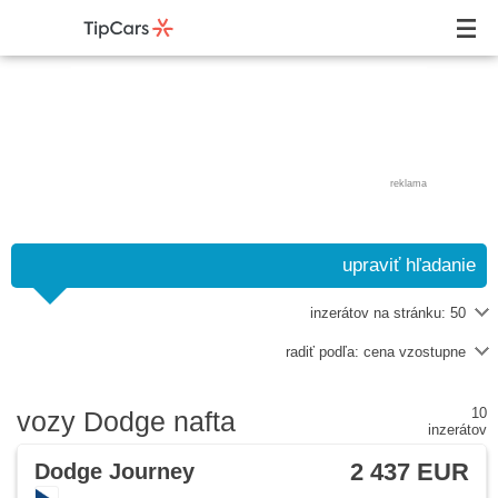
reklama
upraviť hľadanie
inzerátov na stránku:
50
radiť podľa:
cena vzostupne
10
vozy Dodge nafta
inzerátov
2 437 EUR
Dodge Journey