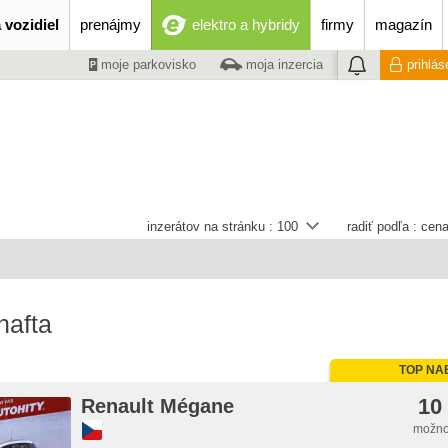
 vozidiel
prenájmy
elektro a hybridy
firmy
magazín
moje parkovisko
moja inzercia
prihlás
inzerátov na stránku :
100
radiť podľa :
cena
nafta
TOP NA
10
Renault Mégane
možno