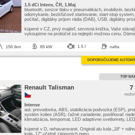
1.5 dCi Intens, ČR, 1.Maj
bluetooth, senzor tlaku v pneumatikách, imobilizér, bez
odomykanie, bezkľúčové startovanie, start-stop system
počítač, digitálny príjem rádia (DAB), USB, digitálny príst
dotykové ovládanie palubného počítača, multifunkčný vo
nastaviteľný volant, výškovo nastaviteľné sedadlo vodi
kúpené v CZ,​ prvý majiteľ,​ servisná knižka,​ Vaše stávaj
nastaviteľné sedadlá, vyhrievané sedadlá, isofix, zadný 
vykoupíme na protiúčet za nejlepší možnou cenu. Dáme
svietenie, zadné svetlá LED, hliníkové kolesá, el. zrkadl
přij...
zrkadlá, el. sklopné zrkadlá, senzor stieračov, senzor svet
1.5 l
156 tkm
85 kW
nafta
predné okná, el. okná, tónované sklá, strešný nosič, dv
klimatizácia, deaktivácia airbagu spolujazdca, centrál di
zadné sedadlá, hlasové ovládanie palubného počítača, 
DOPORUČUJEME AUTOHITY
hands free, parkovacie senzory zadné, vonkajší teplome
riadenia, stabilizácia podvozka (ESP), protiprešmykový
(ASR), aut. zabrždenie v kopci, 8x airbag, predný poho
prevodovka, spĺňa 'EURO VI', ABS
TOP NA
7
Renault Talisman
možno
Intense
aut. prevodovka, ABS, stabilizácia podvozka (ESP), pr
systém kolies (ASR), ťažné zariadenie, posilňovač riaden
klimatizácia, tempomat, LED adaptívne svetlomety, LE
svietenie, automatické prepínanie diaľkových svetiel, s
VI', palubný počítač, dotykové ovládanie palubného počí
kúpené v D,​ nehavarované,​ Originál alu kola „18“ ​+ náhr
elektronická ručná brzda, satelitná navigácia, parkovací 
kola „17“ včetně zánovních pneu.