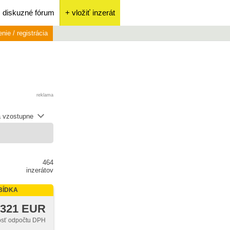
diskuzné fórum
+ vložiť inzerát
enie / registrácia
reklama
 vzostupne
464
inzerátov
BÍDKA
 321 EUR
sť odpočtu DPH