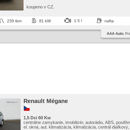
manuálna prevodovka
koupeno v CZ.
1.5 l
239 tkm
81 kW
nafta
AAA Auto
, Pr
Renault Mégane
1,5 Dci 60 Kw
centrálne zamykanie, imobilizér, autorádio, ABS, posilňo
el. okná, aut. klimatizácia, klimatizácia, centrál diaľkový,