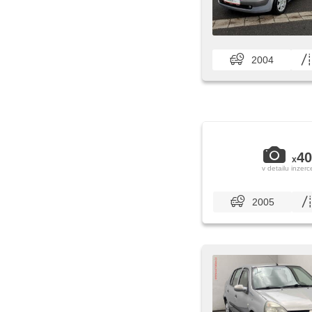
2004
40
x
v detailu inzerc
2005