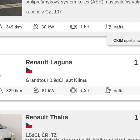
protiprešmykový systém kolies (ASR), nastaviteľný vola
nosič, zadné svetlá LED, zadný stierač, isofix, delené z
hliníkové kolesá, manuálna prevodovka
kúpené v CZ,​ 107
1.5 l
349 tkm
60 kW
nafta
OKIM spol. s r.
1
Renault Laguna
e
Grandtour 1.9dCi, aut Klima
1.9 l
329 tkm
81 kW
nafta
1
Renault Thalia
1.5dCi, ČR, TZ