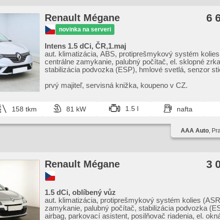
6 
Renault Mégane
novinka na serveri
Intens 1.5 dCi, ČR,1.maj
aut. klimatizácia, ABS, protiprešmykový systém kolie
centrálne zamykanie, palubný počítač, el. sklopné zrka
stabilizácia podvozka (ESP), hmlové svetlá, senzor sti
štartovanie tlačítkom, senzor tlaku v pneumatikách, U
airbag, parkovací asistent, posilňovač riadenia, el. okn
prvý majiteľ,​ servisná knižka,​ koupeno v CZ.
nosič, autorádio, manuálna prevodovka
1.5 l
158 tkm
81 kW
nafta
AAA Auto
, Pr
3 
Renault Mégane
1.5 dCi, oblíbený vůz
aut. klimatizácia, protiprešmykový systém kolies (ASR
zamykanie, palubný počítač, stabilizácia podvozka (E
airbag, parkovací asistent, posilňovač riadenia, el. okná