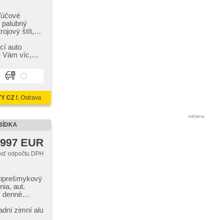
kľúčové
, palubný
rojový štít,
lant,
ča, výškovo
ící auto
stierač, denné
 Vám víc,​
á, vyhrievané
iel, el.
ojzónová
aľkový, delené
tempomat,
 CZ !
, Ostrava
r, posilňovač
 systém kolies
n, manuálna
reklama
BÍDKA
 997 EUR
sť odpočtu DPH
otiprešmykový
ia, aut.
D denné
pĺňa 'EURO
tača,
adní zimní alu
asistent,