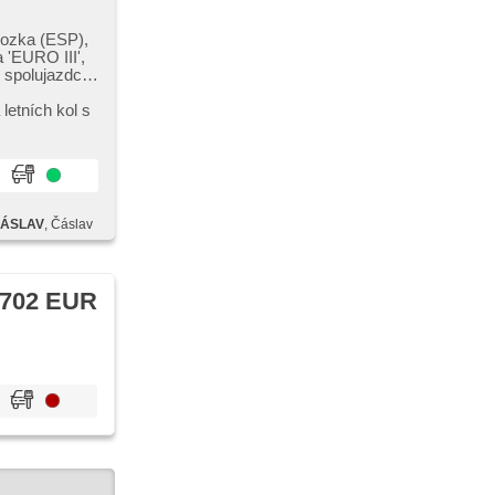
vozka (ESP),
a 'EURO III',
u spolujazdca,
lne zamykanie,
adlá, delené
letních kol s
 ČÁSLAV
, Čáslav
702 EUR