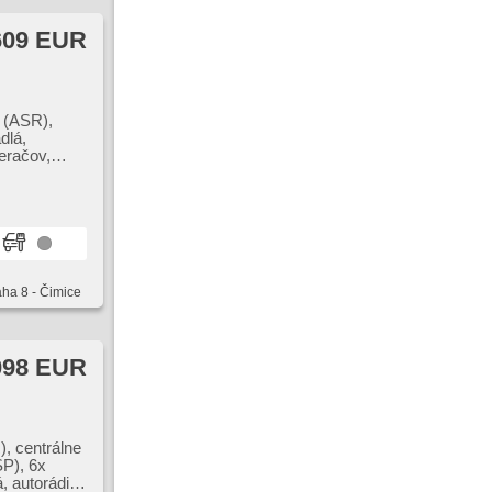
609 EUR
s (ASR),
dlá,
eračov,
SB, 6x
á, strešný
aha 8 - Čimice
098 EUR
), centrálne
SP), 6x
, autorádio,