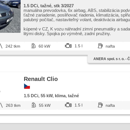
1.5 DCi, tažné, stk 3/2027
manuálna prevodovka, 6x airbag, ABS, stabilizácia pod
ťažné zariadenie, posilňovač riadenia, klimatizácia, spĺň
palubný počítač, nastaviteľný volant, deaktivácia airbag
el. okná, el. zrkadlá, imobilizér, centrál diaľkový, centrá
hmlové svetlá, autorádio, CD prehrávač, vyhrievané zrk
kúpené v CZ,​ K vozu náhradní zimní pneumatiky a sada 
zadné sedadlá
litými disky. Spojka po výměně,​ zadní pružiny.
1.5 l
242 tkm
60 kW
nafta
ANERA spol. s r. o. -
Renault Clio
e
1.5 DCi, 55 kW, klima, tažné
1.5 l
263 tkm
55 kW
nafta