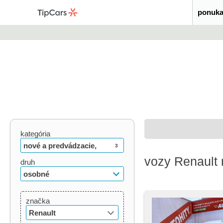
ponuka
kategória
nové a predvádzacie,
3
vozy Renault 
ojazdené, veteráni
druh
osobné
značka
Renault