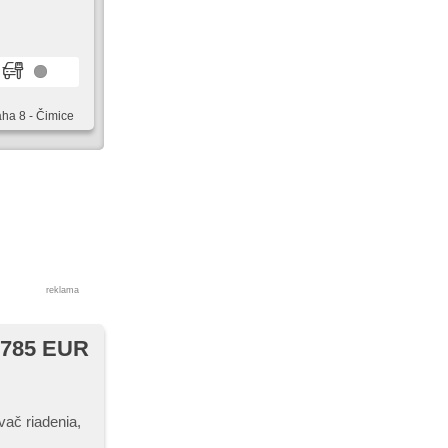
aha 8 - Čimice
reklama
785 EUR
vač riadenia,