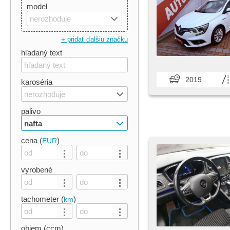
model
nerozhoduje
+ pridať ďalšiu značku
hľadaný text
2019
karoséria
nerozhoduje
palivo
nafta
cena (
)
EUR
vyrobené
tachometer (
)
km
objem (ccm)