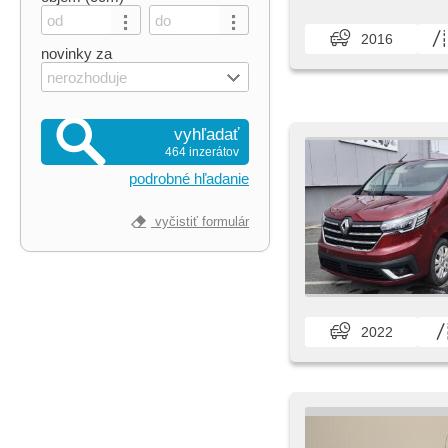
2016
novinky za
nerozhoduje
vyhľadať
464 inzerátov
podrobné hľadanie
vyčistiť formulár
2022