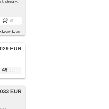
nt, strešný
adné sedadlá,
o. Louny
, Louny
 029 EUR
 033 EUR