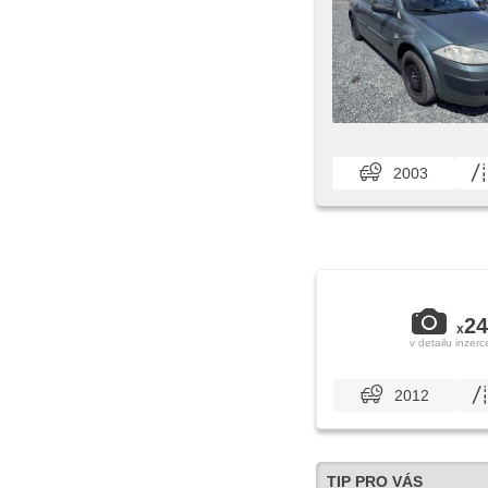
2003
24
x
v detailu inzerc
2012
TIP PRO VÁS