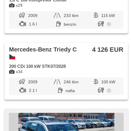
x29
2009
233 tkm
115 kW
1.6 l
benzín
4 126 EUR
Mercedes-Benz Triedy C
200 CDi 100 kW STK07/2028
x34
2009
246 tkm
100 kW
2.1 l
nafta