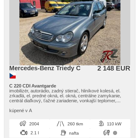
2 148 EUR
Mercedes-Benz Triedy C
C 220 CDI Avantgarde
imobilizér, autorádio, zadný stierač, hliníkové kolesá, el.
zrkadlá, el. predné okná, el. okná, centrálne zamykanie,
centrál diaľkový, ťažné zariadenie, vonkajší teplomer,
vnútorný teplomer, posilňovač riadenia, stabilizácia
podvozka (ESP), 8x airbag, zadný pohon, aut. prevodovka,
kúpené v A
ABS
2004
260 tkm
110 kW
2.1 l
nafta