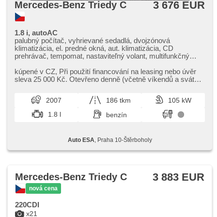
3 676 EUR
Mercedes-Benz Triedy C
1.8 i, autoAC
palubný počítač, vyhrievané sedadlá, dvojzónová
klimatizácia, el. predné okná, aut. klimatizácia, CD
prehrávač, tempomat, nastaviteľný volant, multifunkčný
volant, hliníkové kolesá, manuálna prevodovka, el. zrkadlá,
posilňovač riadenia, centrál diaľkový, hmlové svetlá, ABS,
kúpené v CZ,​ Při použití financování na leasing nebo úvěr
protiprešmykový systém kolies (ASR), deaktivácia airbagu
sleva 25 000 Kč. Otevřeno denně (včetně víkendů a svátků)
spolujazdca, imobilizér, 4x airbag
9.00​-22.00 hod...
2007
186 tkm
105 kW
1.8 l
benzín
Auto ESA
, Praha 10-Štěrboholy
3 883 EUR
Mercedes-Benz Triedy C
nová cena
220CDI
x21