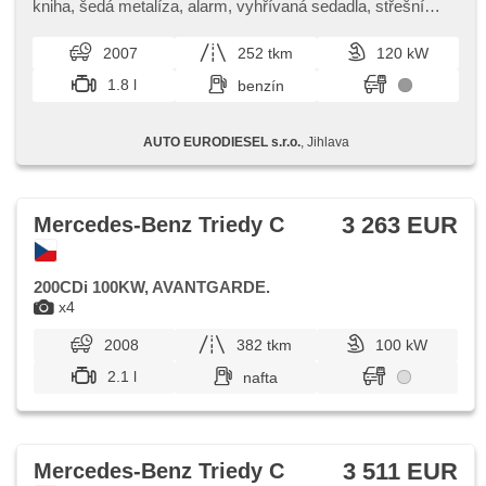
navigácia, senzor stieračov, strešný nosič, tempomat,
kniha,​ šedá metalíza,​ alarm,​ vyhřívaná sedadla,​ střešní
vyhrievané sedadlá, vyhrievané zrkadlá, výškovo
okno,​ kožené čaloun...
nastaviteľné sedadlá, xenónové svetlomety
2007
252 tkm
120 kW
1.8 l
benzín
AUTO EURODIESEL s.r.o.
, Jihlava
3 263 EUR
Mercedes-Benz Triedy C
200CDi 100KW, AVANTGARDE.
x4
2008
382 tkm
100 kW
2.1 l
nafta
3 511 EUR
Mercedes-Benz Triedy C