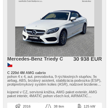
30 938 EUR
Mercedes-Benz Triedy C
C 220d 4M AMG cabrio
pohon 4 x 4, aut. prevodovka, 9 rýchlostných stupňov, 9x
airbag, ABS, brzdový asistent, stabilizácia podvozka (ESP),
protiprešmykový systém kolies (ASR), núdzové brzdenie
(PEBS), ukazovateľ rýchlostného limitu (SLIF), stráženie
jazdného pruhu, stráženie mŕtveho uhla, sledovanie únavy
kúpené v CZ,​ servisná knižka,​ AMG paket exteriér,​ AMG
vodiča, aut. zabrždenie v kopci, regulácia výšky podvozka,
paket interiér,​ 4MATIC pohon všech kol,​ AIRMATIC
regulácia tuhosti podvozka, aut. uzávierka diferenciála,
vzduchový podvozek,​ 9G​-TRON...
posilňovač riadenia, dvojzónová klimatizácia, aut.
2016
38 tkm
125 kW
klimatizácia, tempomat, LED adaptívne svetlomety, LED