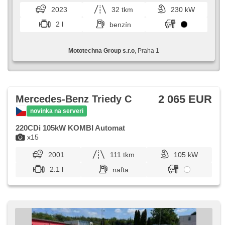
posilňovač riadenia, el. okná, autorádio, aut. prevodovka
karoserií. Nabízí bohatou výbavu,​ vys...
2023
32 tkm
230 kW
2 l
benzín
Mototechna Group s.r.o
, Praha 1
2 065 EUR
Mercedes-Benz Triedy C
novinka na serveri
220CDi 105kW KOMBI Automat
x15
2001
111 tkm
105 kW
2.1 l
nafta