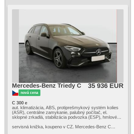
35 936 EUR
Mercedes-Benz Triedy C
nová cena
C 300 e
aut. klimatizácia, ABS, protiprešmykový systém kolies
(ASR), centrálne zamykanie, palubný počítač, el.
sklopné zrkadlá, stabilizácia podvozka (ESP), hmlové
svetlá, vyhrievané sedadlá, senzor stieračov, štartovanie
tlačítkom, senzor tlaku v pneumatikách, USB, 6x airbag,
servisná knižka,​ koupeno v CZ. Mercedes​-Benz C
el. nastaviteľné sedadlá, stráženie jazdného pruhu,
Combi kombinuje prémiový komfort s praktickou