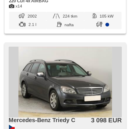
220 CDI 4x AIRBAG
x14
2002
224 tkm
105 kW
2.1 l
nafta
3 098 EUR
Mercedes-Benz Triedy C