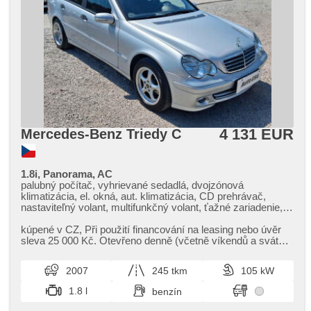
4 131 EUR
Mercedes-Benz Triedy C
1.8i, Panorama, AC
palubný počítač, vyhrievané sedadlá, dvojzónová
klimatizácia, el. okná, aut. klimatizácia, CD prehrávač,
nastaviteľný volant, multifunkčný volant, ťažné zariadenie,
hliníkové kolesá, manuálna prevodovka, el. zrkadlá,
posilňovač riadenia, centrál diaľkový, stabilizácia podvozka
kúpené v CZ,​ Při použití financování na leasing nebo úvěr
(ESP), hmlové svetlá, panoramatická strecha, ABS,
sleva 25 000 Kč. Otevřeno denně (včetně víkendů a svátků)
imobilizér, 6x airbag
9.00​-22.00 hod...
2007
245 tkm
105 kW
1.8 l
benzín