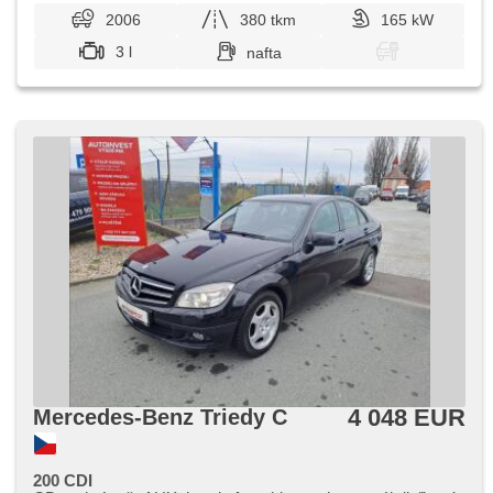
2006
380 tkm
165 kW
3 l
nafta
4 048 EUR
Mercedes-Benz Triedy C
200 CDI