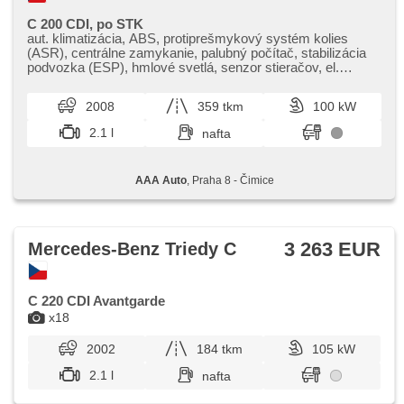
C 200 CDI, po STK
aut. klimatizácia, ABS, protiprešmykový systém kolies
(ASR), centrálne zamykanie, palubný počítač, stabilizácia
podvozka (ESP), hmlové svetlá, senzor stieračov, el.
zrkadlá, posilňovač riadenia, el. okná, strešný nosič,
autorádio, manuálna prevodovka
2008
359 tkm
100 kW
2.1 l
nafta
AAA Auto
, Praha 8 - Čimice
3 263 EUR
Mercedes-Benz Triedy C
C 220 CDI Avantgarde
x18
2002
184 tkm
105 kW
2.1 l
nafta