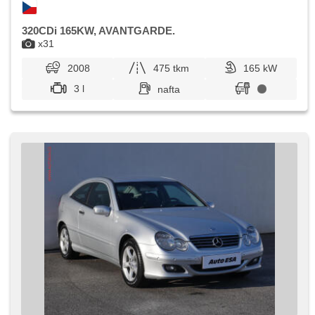
320CDi 165KW, AVANTGARDE.
x31
2008
475 tkm
165 kW
3 l
nafta