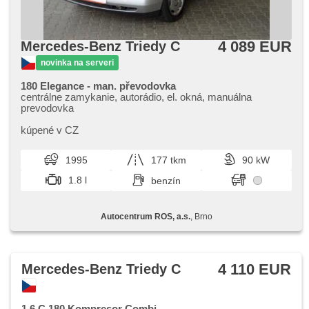
4 089 EUR
Mercedes-Benz Triedy C
novinka na serveri
180 Elegance - man. převodovka
centrálne zamykanie, autorádio, el. okná, manuálna
prevodovka
kúpené v CZ
1995
177 tkm
90 kW
1.8 l
benzín
Autocentrum ROS, a.s.
, Brno
4 110 EUR
Mercedes-Benz Triedy C
1,6 C 180 Kompresor Combi