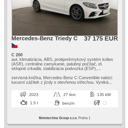
37 175 EUR
Mercedes-Benz Triedy C
C 200
aut. klimatizácia, ABS, protiprešmykový systém kolies
(ASR), centrálne zamykanie, palubný počítač, el.
sklopné zrkadlá, stabilizácia podvozka (ESP),
vyhrievané sedadlá, senzor stieračov, štartovanie
tlačítkom, senzor tlaku v pneumatikách, stráženie
servisná knižka,​ Mercedes​-Benz C Convertible nabízí
jazdného pruhu, posilňovač riadenia, el. okná, autorádio,
luxusní zážitek z jízdy s otevřenou střechou. Vyniká
aut. prevodovka
špičkovým komfortem,​ mode...
2023
27 tkm
135 kW
1.5 l
benzín
Mototechna Group s.r.o
, Praha 1