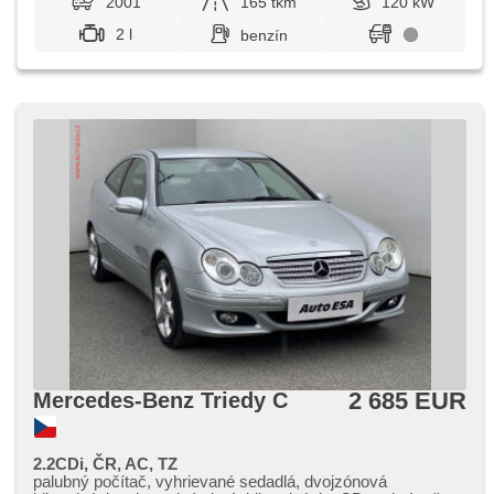
2001
165 tkm
120 kW
2 l
benzín
2 685 EUR
Mercedes-Benz Triedy C
2.2CDi, ČR, AC, TZ
palubný počítač, vyhrievané sedadlá, dvojzónová