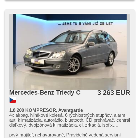
3 263 EUR
Mercedes-Benz Triedy C
1.8 200 KOMPRESOR, Avantgarde
4x airbag, hliníkové kolesá, 6 rýchlostných stupňov, alarm,
aut. klimatizácia, autorádio, bluetooth, CD prehrávač, centrál
diaľkový, dvojzónová klimatizácia, el. zrkadlá, isofix,
manuálna prevodovka, hmlové svetlá, multifunkčný volant,
ostrekovače svetlometov, palubný počítač, satelitná
prvý majiteľ,​ nehavarované,​ Pravidelně vedená servisní