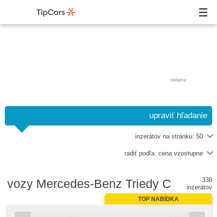
reklama
upraviť hľadanie
inzerátov na stránku:
50
radiť podľa:
cena vzostupne
338
vozy Mercedes-Benz Triedy C
inzerátov
TOP NABÍDKA