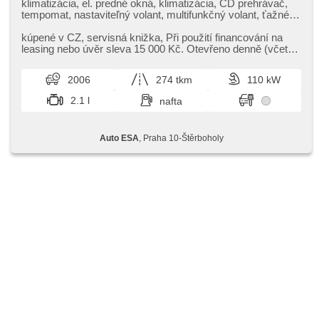
klimatizácia, el. predné okná, klimatizácia, CD prehrávač,
tempomat, nastaviteľný volant, multifunkčný volant, ťažné
zariadenie, denné svietenie, hliníkové kolesá, manuálna
prevodovka, el. zrkadlá, ostrekovače svetlometov,
kúpené v CZ,​ servisná knižka,​ Při použití financování na
posilňovač riadenia, xenónové svetlomety, centrál diaľkový,
leasing nebo úvěr sleva 15 000 Kč. Otevřeno denně (včetně
stabilizácia podvozka (ESP), hmlové svetlá, ABS,
víkendů a svátk...
imobilizér, 4x airbag
2006
274 tkm
110 kW
2.1 l
nafta
Auto ESA
, Praha 10-Štěrboholy