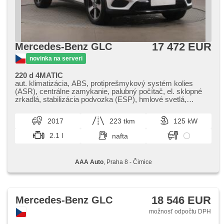
17 472 EUR
Mercedes-Benz GLC
novinka na serveri
220 d 4MATIC
aut. klimatizácia, ABS, protiprešmykový systém kolies
(ASR), centrálne zamykanie, palubný počítač, el. sklopné
zrkadlá, stabilizácia podvozka (ESP), hmlové svetlá,
vyhrievané sedadlá, senzor stieračov, štartovanie tlačítkom,
senzor tlaku v pneumatikách, USB, 6x airbag, el. zrkadlá,
2017
223 tkm
125 kW
posilňovač riadenia, el. okná, strešný nosič, autorádio, aut.
prevodovka, pohon 4 x 4
2.1 l
nafta
AAA Auto
, Praha 8 - Čimice
18 546 EUR
Mercedes-Benz GLC
možnosť odpočtu DPH