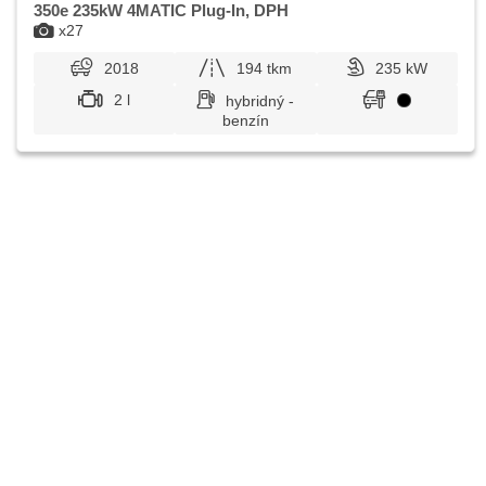
350e 235kW 4MATIC Plug-In, DPH
x27
2018
194 tkm
235 kW
2 l
hybridný -
benzín