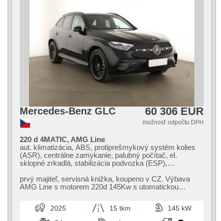
60 306 EUR
Mercedes-Benz GLC
možnosť odpočtu DPH
220 d 4MATIC, AMG Line
aut. klimatizácia, ABS, protiprešmykový systém kolies
(ASR), centrálne zamykanie, palubný počítač, el.
sklopné zrkadlá, stabilizácia podvozka (ESP),
vyhrievané sedadlá, poťahy koža, senzor stieračov,
štartovanie tlačítkom, športové sedadlá, ťažné
prvý majiteľ,​ servisná knižka,​ koupeno v CZ. Výbava
zariadenie, senzor tlaku v pneumatikách, USB,
AMG Line s motorem 220d 145Kw s utomatickou
automatické parkovanie, vyhrievaný volant, stráženie
převodovkou a pohonem 4x4,​ cena no...
jazdného pruhu, el. zrkadlá, posilňovač riadenia, el. okná,
2025
15 tkm
145 kW
strešný nosič, autorádio, aut. prevodovka, pohon 4 x 4