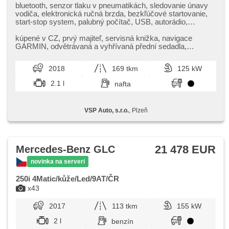
bluetooth, senzor tlaku v pneumatikách, sledovanie únavy
vodiča, elektronická ručná brzda, bezkľúčové startovanie,
start-stop system, palubný počítač, USB, autorádio,
multifunkčný volant, nastaviteľný volant, ambientné
osvetlenie interiéru, zadná lakťová opierka, odvetrávané
kúpené v CZ,​ prvý majiteľ,​ servisná knižka,​ navigace
sedadlá, isofix, el. nastaviteľné sedadlá, vyhrievané sedadlá,
GARMIN,​ odvětrávaná a vyhřívaná přední sedadla,​
zadný stierač, denné svietenie, zadné svetlá LED,
parkovací senzory vpředu a vz...
automatické prepínanie diaľkových svetiel, hliníkové kolesá,
2018
169 tkm
125 kW
el. zrkadlá, vyhrievané zrkadlá, el. sklopné zrkadlá, senzor
stieračov, senzor svetiel, el. predné okná, el. okná, centrálne
2.1 l
nafta
zamykanie, radenie pádlami pod volantom, strešný nosič,
dvojzónová klimatizácia, deaktivácia airbagu spolujazdca,
centrál diaľkový, tempomat, ťažné zariadenie, vonkajší
VSP Auto, s.r.o.
, Plzeň
teplomer, posilňovač riadenia, stabilizácia podvozka (ESP),
protiprešmykový systém kolies (ASR), núdzové brzdenie
(PEBS), asistent stability prívesu (TSA), aut. zabrždenie v
kopci, 7x airbag, pohon 4 x 4, aut. prevodovka, kožené
čalúnenie, spĺňa 'EURO VI', parkovacia kamera, ABS
21 478 EUR
Mercedes-Benz GLC
novinka na serveri
250i 4Matic/kůže/Led/9AT/ČR
x43
2017
113 tkm
155 kW
2 l
benzín