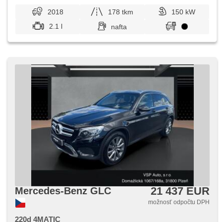
2018
178 tkm
150 kW
2.1 l
nafta
21 437 EUR
Mercedes-Benz GLC
možnosť odpočtu DPH
220d 4MATIC