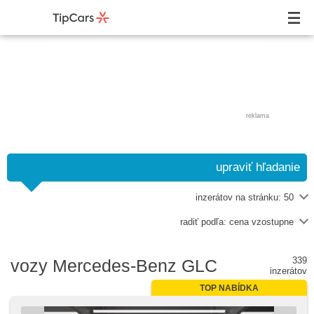
reklama
upraviť hľadanie
inzerátov na stránku:
50
radiť podľa:
cena vzostupne
339
vozy Mercedes-Benz GLC
inzerátov
TOP NABÍDKA