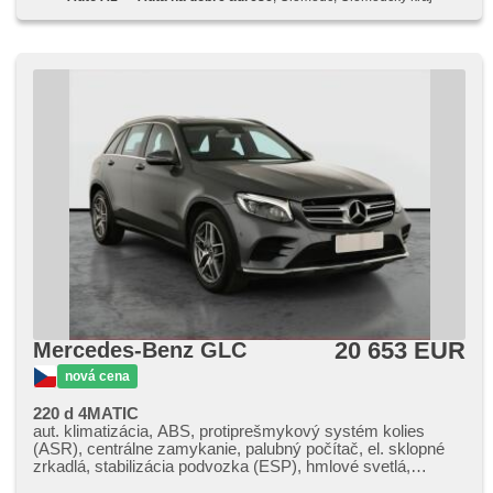
zadné, pérovanie vzduch, pohon 4 x 4, posilňovač riadenia,
protiprešmykový systém kolies (ASR), predné svetlá LED,
regulácia výšky podvozka, radenie pádlami pod volantom,
satelitná navigácia, senzor opotrebenia brzdových dostičiek,
senzor svetiel, senzor tlaku v pneumatikách, sledovanie
únavy vodiča, stabilizácia podvozka (ESP), štartovanie
tlačítkom, strešný nosič, USB, vonkajší teplomer, voľba
jazdného režimu, vyhrievané sedadlá, vyhřívaná zadní
sedadla, vyhrievané zrkadlá, výškovo nastaviteľné sedadlá,
zadný stierač, zadné svetlá LED
20 653 EUR
Mercedes-Benz GLC
nová cena
220 d 4MATIC
aut. klimatizácia, ABS, protiprešmykový systém kolies
(ASR), centrálne zamykanie, palubný počítač, el. sklopné
zrkadlá, stabilizácia podvozka (ESP), hmlové svetlá,
vyhrievané sedadlá, poťahy koža, senzor stieračov,