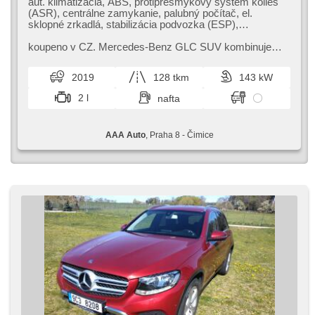
aut. klimatizácia, ABS, protiprešmykový systém kolies
(ASR), centrálne zamykanie, palubný počítač, el.
sklopné zrkadlá, stabilizácia podvozka (ESP),
vyhrievané sedadlá, senzor stieračov, štartovanie
tlačítkom, ťažné zariadenie, senzor tlaku v
koupeno v CZ. Mercedes​-Benz GLC SUV kombinuje
pneumatikách, automatické parkovanie, stráženie
elegantní design s pokročilými bezpečnostními
jazdného pruhu, posilňovač riadenia, el. okná, strešný
technologiemi. Nabízí komfortní interi...
2019
128 tkm
143 kW
nosič, autorádio, aut. prevodovka, pohon 4 x 4
2 l
nafta
AAA Auto
, Praha 8 - Čimice