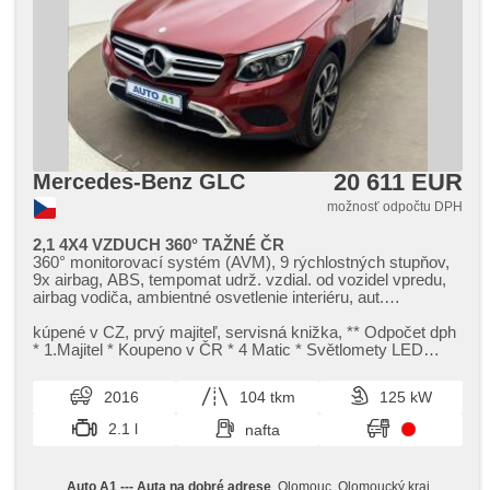
20 611 EUR
Mercedes-Benz GLC
možnosť odpočtu DPH
2,1 4X4 VZDUCH 360° TAŽNÉ ČR
360° monitorovací systém (AVM), 9 rýchlostných stupňov,
9x airbag, ABS, tempomat udrž. vzdial. od vozidel vpredu,
airbag vodiča, ambientné osvetlenie interiéru, aut.
klimatizácia, aut. prevodovka, autorádio, bluetooth, brzdový
asistent, CD prehrávač, centrál diaľkový, centrálne
kúpené v CZ,​ prvý majiteľ,​ servisná knižka,​ ​*​* Odpočet dph ​
zamykanie, deaktivácia airbagu spolujazdca, dvojzónová
* 1.Majitel ​* Koupeno v ČR ​* 4 Matic ​* Světlomety LED
klimatizácia, el. okná, el. nastaviteľné sedadlá, el. tažné
Intelligent Light...
zařízení, el. vieko zavazadlového priestora, el. zrkadlá,
2016
104 tkm
125 kW
elektronická ručná brzda, stráženie jazdného pruhu,
stráženie mŕtveho uhla, imobilizér, isofix, klimatizácia,
2.1 l
nafta
poťahy koža, LED denné svietenie, hliníkové kolesá,
multifunkčný volant, nastaviteľný volant, odvetrávané
sedadlá, palubný počítač, pamäťová karta, parkovacia
Auto A1 --- Auta na dobré adrese
, Olomouc, Olomoucký kraj
kamera, parkovacie senzory predné, parkovacie senzory