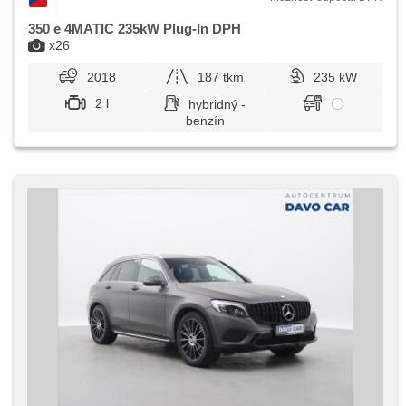
350 e 4MATIC 235kW Plug-In DPH
x26
2018
187 tkm
235 kW
2 l
hybridný -
benzín