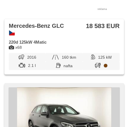
reklama
18 583 EUR
Mercedes-Benz GLC
220d 125kW 4Matic
x68
2016
160 tkm
125 kW
2.1 l
nafta