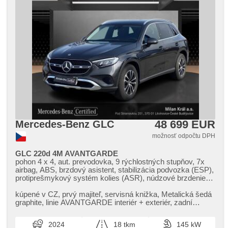
48 699 EUR
Mercedes-Benz GLC
možnosť odpočtu DPH
GLC 220d 4M AVANTGARDE
pohon 4 x 4, aut. prevodovka, 9 rýchlostných stupňov, 7x
airbag, ABS, brzdový asistent, stabilizácia podvozka (ESP),
protiprešmykový systém kolies (ASR), núdzové brzdenie
(PEBS), asistent stability prívesu (TSA), regulácia rychlosti
pri jazde zo svahu, asistent rozjazdu do kopca (HSA),
kúpené v CZ,​ prvý majiteľ,​ servisná knižka,​ Metalická šedá
ukazovateľ rýchlostného limitu (SLIF), stráženie jazdného
graphite,​ linie AVANTGARDE interiér ​+ exteriér,​ zadní
pruhu, sledovanie únavy vodiča, aut. zabrždenie v kopci,
parkovací kamera,​...
ťažné zariadenie, posilňovač riadenia, dvojzónová
2024
18 tkm
145 kW
klimatizácia, aut. klimatizácia, tempomat udrž. vzdial. od