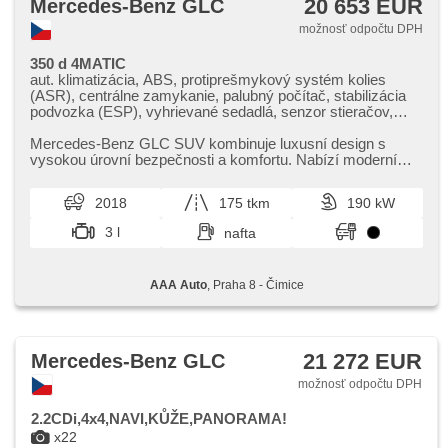
20 653 EUR
Mercedes-Benz GLC
možnosť odpočtu DPH
350 d 4MATIC
aut. klimatizácia, ABS, protiprešmykový systém kolies
(ASR), centrálne zamykanie, palubný počítač, stabilizácia
podvozka (ESP), vyhrievané sedadlá, senzor stieračov,
štartovanie tlačítkom, ťažné zariadenie, senzor tlaku v
pneumatikách, USB, posilňovač riadenia, el. okná, strešný
Mercedes​-Benz GLC SUV kombinuje luxusní design s
nosič, autorádio, aut. prevodovka, pohon 4 x 4
vysokou úrovní bezpečnosti a komfortu. Nabízí moderní
technologie a prostorný int...
2018
175 tkm
190 kW
3 l
nafta
AAA Auto
, Praha 8 - Čimice
21 272 EUR
Mercedes-Benz GLC
možnosť odpočtu DPH
2.2CDi,4x4,NAVI,KŮŽE,PANORAMA!
x22