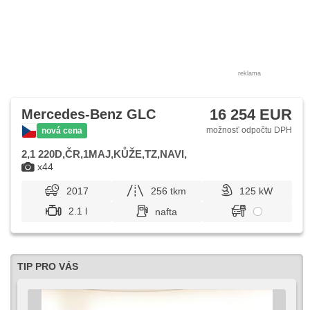
reklama
16 254 EUR
Mercedes-Benz GLC
možnosť odpočtu DPH
nová cena
2,1 220D,ČR,1MAJ,KŮŽE,TZ,NAVI,
x44
2017
256 tkm
125 kW
2.1 l
nafta
TIP PRO VÁS