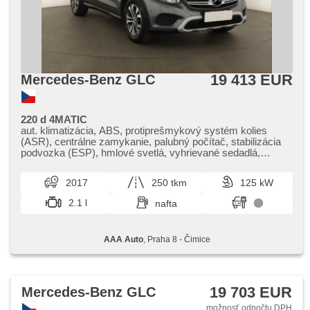
19 413 EUR
Mercedes-Benz GLC
220 d 4MATIC
aut. klimatizácia, ABS, protiprešmykový systém kolies
(ASR), centrálne zamykanie, palubný počítač, stabilizácia
podvozka (ESP), hmlové svetlá, vyhrievané sedadlá,
poťahy koža, senzor stieračov, štartovanie tlačítkom,
senzor tlaku v pneumatikách, USB, posilňovač riadenia, el.
2017
250 tkm
125 kW
okná, strešný nosič, autorádio, aut. prevodovka, pohon 4 x 4
2.1 l
nafta
AAA Auto
, Praha 8 - Čimice
19 703 EUR
Mercedes-Benz GLC
možnosť odpočtu DPH