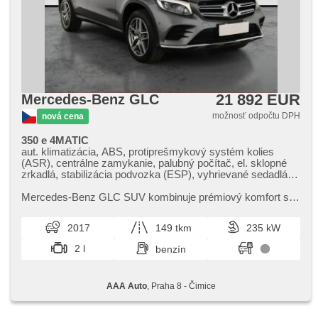
sedadlo vodiča, pamäť nastavenia sedadla vodiča,
polohovacie sedadlá, senzor tlaku v pneumatikách, senzor
opotrebenia brzdových dostičiek, predné svetlá LED, zadné
svetlá LED, aut. aktivácia výstražných svetlometov, start-
stop system, USB, autorádio, digitálny príjem rádia (DAB),
CD prehrávač, vonkajší teplomer, vyhrievané zrkadlá,
delené zadné sedadlá, zadná lakťová opierka, sieťka
medzisteny batožinového priestoru, bočné nášľapy,
21 892 EUR
Mercedes-Benz GLC
vnútorný teplomer, zadný stierač, tónované sklá, zatmavené
zadné sklá, roletky na zadných oknách, drevené obloženie,
možnosť odpočtu DPH
nová cena
pozdĺžny posuv sedadiel, vysúvacie opierky hláv, el. štartér
350 e 4MATIC
aut. klimatizácia, ABS, protiprešmykový systém kolies
(ASR), centrálne zamykanie, palubný počítač, el. sklopné
zrkadlá, stabilizácia podvozka (ESP), vyhrievané sedadlá,
senzor tlaku v pneumatikách, 6x airbag, el. nastaviteľné
sedadlá, panoramatická strecha, posilňovač riadenia,
Mercedes​-Benz GLC SUV kombinuje prémiový komfort s
strešný nosič, autorádio, aut. prevodovka, pohon 4 x 4
moderními technologiemi. Nabízí bezpečnostní prvky na
vysoké úrovni a elegantní...
2017
149 tkm
235 kW
2 l
benzín
AAA Auto
, Praha 8 - Čimice