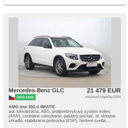
21 479 EUR
Mercedes-Benz GLC
možnosť odpočtu DPH
nová cena
AMG line 350 d 4MATIC
aut. klimatizácia, ABS, protiprešmykový systém kolies
(ASR), centrálne zamykanie, palubný počítač, el. sklopné
zrkadlá, stabilizácia podvozka (ESP), hmlové svetlá,
vyhrievané sedadlá, senzor stieračov, štartovanie tlačítkom,