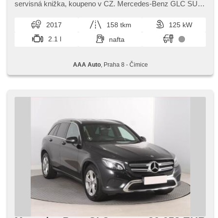
štartovanie tlačítkom, senzor tlaku v pneumatikách, USB,
servisná knižka,​ koupeno v CZ. Mercedes​-Benz GLC SUV
posilňovač riadenia, el. okná, strešný nosič, autorádio, aut.
kombinuje prémiový komfort s moderními technologiemi a
prevodovka, pohon 4 x 4
bezpečnostními prvky. ...
2017
158 tkm
125 kW
2.1 l
nafta
AAA Auto
, Praha 8 - Čimice