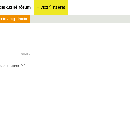
diskuzné fórum
+ vložiť inzerát
enie / registrácia
reklama
ku zostupne