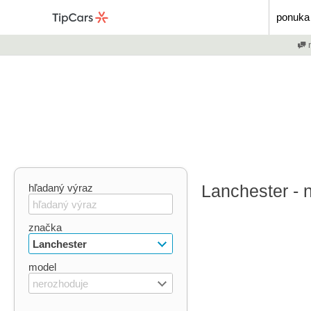
ponuka 
m
Lanchester - 
hľadaný výraz
značka
Lanchester
model
nerozhoduje