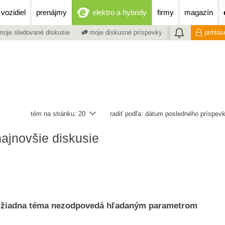
vozidiel
prenájmy
elektro a hybridy
firmy
magazín
oje sledované diskusie
moje diskusné príspevky
prihlás
tém na stránku:
20
radiť podľa:
dátum posledného príspev
najnovšie diskusie
žiadna téma nezodpovedá hľadaným parametrom