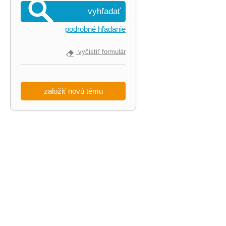
vyhľadať
podrobné hľadanie
vyčistiť formulár
založiť novú tému