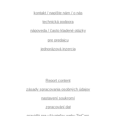
kontakt / napíšte nám / o nás
technická podpora
nápoveda / často kladené otázky
pre predajcu
jednorázová inzercia
Report content
zásady spracovania osobných údajov
nastavení soukromí
zpracování dat
pravidlá pre užívateľov webu TipCars