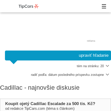
reklama
upraviť hľadanie
tém na stránku:
20
radiť podľa:
dátum posledného príspevku zostupne
Cadillac - najnovšie diskusie
Koupit ojetý Cadillac Escalade za 500 tis. Kč?
od redakce TipCars.com (téma s článkom)