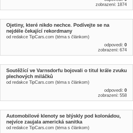
zobrazení: 1874
Ojetiny, které nikdo nechce. Podívejte se na
nejdéle čekající rekordmany
od redakce TipCars.com (téma s článkom)
odpovedí:
0
zobrazení: 674
Soutěžící ve Varnsdorfu bojovali o titul krále zvuku
plechových miláčků
od redakce TipCars.com (téma s článkom)
odpovedí:
0
zobrazení: 558
Automobilové klenoty se blýskly pod kolonádou,
nejvíce zaujala americká sanitka
od redakce TipCars.com (téma s článkom)