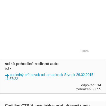
reklama
velké pohodlné rodinné auto
od -
posledný príspevok od tomaskrtek Štvrtok 26.02.2015
11:57:22
odpovedí:
14
zobrazení: 8695
Cadillac CTS-V: osmiválce proti downsizingu