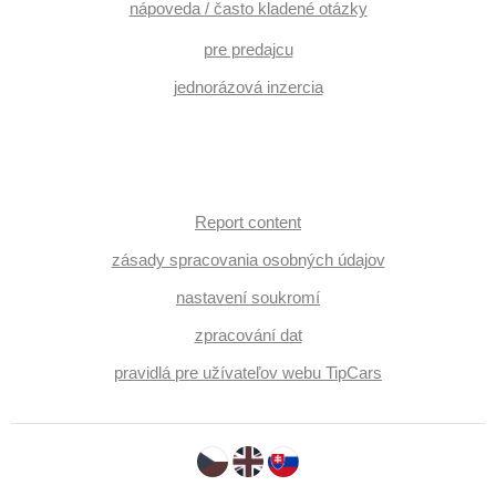
nápoveda / často kladené otázky
pre predajcu
jednorázová inzercia
Report content
zásady spracovania osobných údajov
nastavení soukromí
zpracování dat
pravidlá pre užívateľov webu TipCars