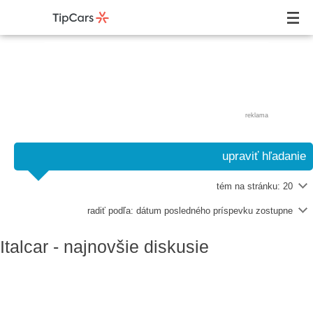
reklama
upraviť hľadanie
tém na stránku:
20
radiť podľa:
dátum posledného príspevku zostupne
Italcar - najnovšie diskusie