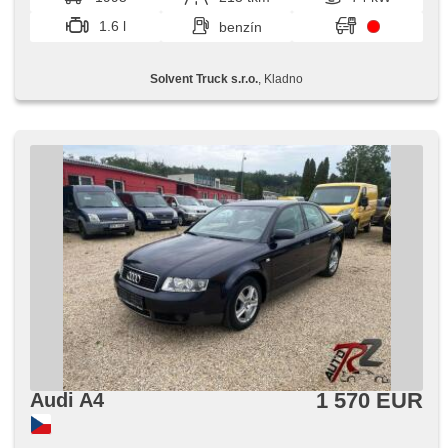
1.6 l
benzín
Solvent Truck s.r.o.
, Kladno
1 570 EUR
Audi A4