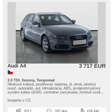
3 717 EUR
Audi A4
2.0 TDI, Xenony, Tempomat
hliníkové kolesá, posilňovač riadenia, el. okná, strešný
nosič, autorádio, aut. klimatizácia, ABS, protiprešmykový
systém kolies (ASR), centrálne zamykanie, hmlové svetlá,
vyhrievané sedadlá, ťažné zariadenie, manuálna
prevodovka
koupeno v CZ.
2011
337 tkm
105 kW