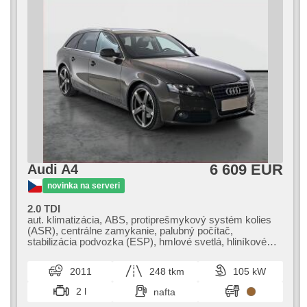
6 609 EUR
Audi A4
novinka na serveri
2.0 TDI
aut. klimatizácia, ABS, protiprešmykový systém kolies
(ASR), centrálne zamykanie, palubný počítač,
stabilizácia podvozka (ESP), hmlové svetlá, hliníkové
kolesá, posilňovač riadenia, el. okná, autorádio,
manuálna prevodovka
2011
248 tkm
105 kW
2 l
nafta