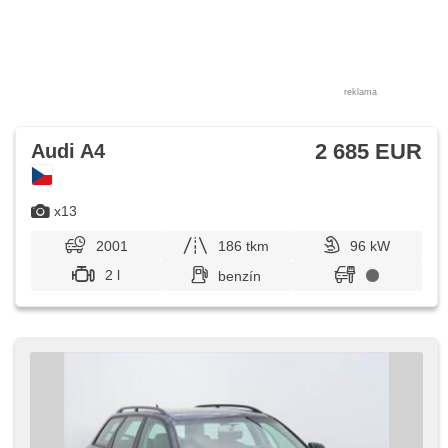
reklama
2 685 EUR
Audi A4
x13
2001
186 tkm
96 kW
2 l
benzín