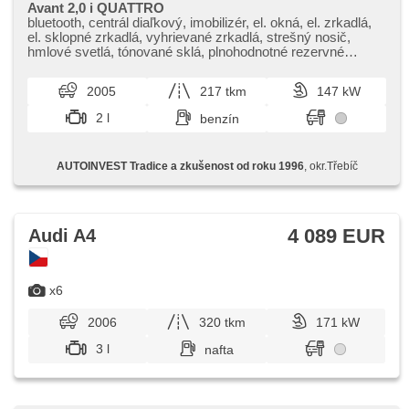
Avant 2,0 i QUATTRO
bluetooth, centrál diaľkový, imobilizér, el. okná, el. zrkadlá,
el. sklopné zrkadlá, vyhrievané zrkadlá, strešný nosič,
hmlové svetlá, tónované sklá, plnohodnotné rezervné
koleso, aut. klimatizácia, delené zadné sedadlá, výškovo
nastaviteľné sedadlá, nastaviteľný volant, zadný stierač, 6x
2005
217 tkm
147 kW
airbag, dvojzónová klimatizácia, palubný počítač, zadná
lakťová opierka, vonkajší teplomer, hliníkové kolesá, ABS,
2 l
benzín
protiprešmykový systém kolies (ASR), stabilizácia
podvozka (ESP), posilňovač riadenia, manuálna
prevodovka, 6 rýchlostných stupňov, pohon 4 x 4, spĺňa
AUTOINVEST Tradice a zkušenost od roku 1996
, okr.Třebíč
'EURO IV'
4 089 EUR
Audi A4
x6
2006
320 tkm
171 kW
3 l
nafta