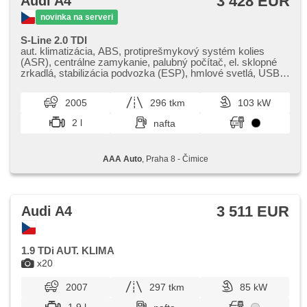
3 428 EUR
Audi A4
novinka na serveri
S-Line 2.0 TDI
aut. klimatizácia, ABS, protiprešmykový systém kolies
(ASR), centrálne zamykanie, palubný počítač, el. sklopné
zrkadlá, stabilizácia podvozka (ESP), hmlové svetlá, USB,
6x airbag, hliníkové kolesá, posilňovač riadenia, el. okná,
strešný nosič, autorádio, manuálna prevodovka
2005
296 tkm
103 kW
2 l
nafta
AAA Auto
, Praha 8 - Čimice
3 511 EUR
Audi A4
1.9 TDi AUT. KLIMA
x20
2007
297 tkm
85 kW