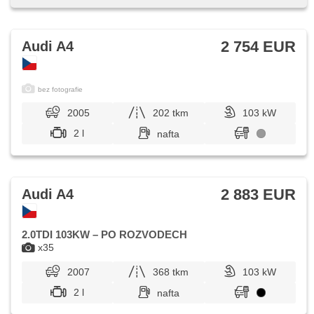
2 754 EUR
Audi A4
bez fotografie
2005
202 tkm
103 kW
2 l
nafta
2 883 EUR
Audi A4
2.0TDI 103KW – PO ROZVODECH
x35
2007
368 tkm
103 kW
2 l
nafta