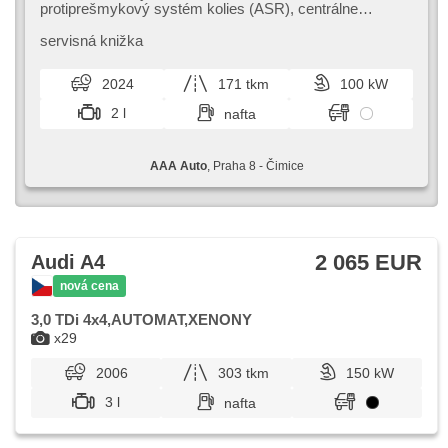
protiprešmykový systém kolies (ASR), centrálne
zamykanie, palubný počítač, el. sklopné zrkadlá,
stabilizácia podvozka (ESP), vyhrievané sedadlá, senzor
servisná knižka
stieračov, štartovanie tlačítkom, ťažné zariadenie, senzor
tlaku v pneumatikách, USB, aut. prevodovka
2024
171 tkm
100 kW
2 l
nafta
AAA Auto
, Praha 8 - Čimice
2 065 EUR
Audi A4
nová cena
3,0 TDi 4x4,AUTOMAT,XENONY
x29
2006
303 tkm
150 kW
3 l
nafta