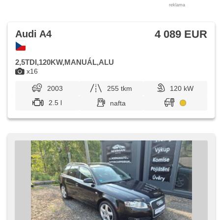
reklama
4 089 EUR
Audi A4
2,5TDI,120KW,MANUÁL,ALU
x16
2003
255 tkm
120 kW
2.5 l
nafta