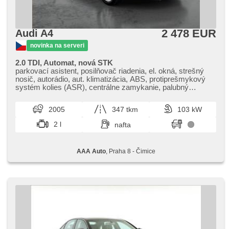
2 478 EUR
Audi A4
novinka na serveri
2.0 TDI, Automat, nová STK
parkovací asistent, posilňovač riadenia, el. okná, strešný
nosič, autorádio, aut. klimatizácia, ABS, protiprešmykový
systém kolies (ASR), centrálne zamykanie, palubný
počítač, stabilizácia podvozka (ESP), hmlové svetlá, aut.
prevodovka
2005
347 tkm
103 kW
2 l
nafta
AAA Auto
, Praha 8 - Čimice