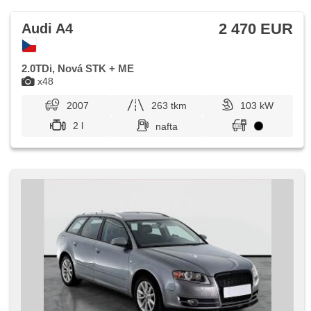
2 470 EUR
Audi A4
2.0TDi, Nová STK + ME
x48
2007
263 tkm
103 kW
2 l
nafta