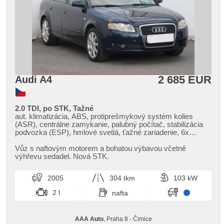
2 685 EUR
Audi A4
2.0 TDI, po STK, Tažné
aut. klimatizácia, ABS, protiprešmykový systém kolies
(ASR), centrálne zamykanie, palubný počítač, stabilizácia
podvozka (ESP), hmlové svetlá, ťažné zariadenie, 6x
airbag, el. nastaviteľné sedadlá, parkovací asistent,
posilňovač riadenia, el. okná, strešný nosič, autorádio,
Vůz s naftovým motorem a bohatou výbavou včetně
manuálna prevodovka
výhřevu sedadel. Nová STK.
2005
304 tkm
103 kW
2 l
nafta
AAA Auto
, Praha 8 - Čimice