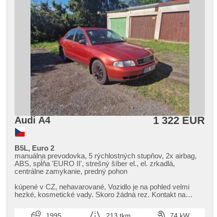
1 322 EUR
Audi A4
B5L, Euro 2
manuálna prevodovka, 5 rýchlostných stupňov, 2x airbag,
ABS, spĺňa 'EURO II', strešný šíber el., el. zrkadlá,
centrálne zamykanie, predný pohon
kúpené v CZ,​ nehavarované,​ Vozidlo je na pohled velmi
hezké,​ kosmetické vady. Skoro žádná rez. Kontakt na
prodejce: ​+420 722 221 044
1995
213 tkm
74 kW