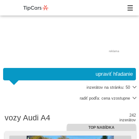
reklama
upraviť hľadanie
inzerátov na stránku:
50
radiť podľa:
cena vzostupne
242
vozy Audi A4
inzerátov
TOP NABÍDKA