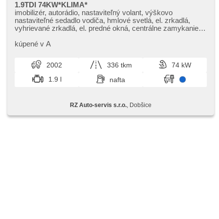
1.9TDI 74KW*KLIMA*
imobilizér, autorádio, nastaviteľný volant, výškovo
nastaviteľné sedadlo vodiča, hmlové svetlá, el. zrkadlá,
vyhrievané zrkadlá, el. predné okná, centrálne zamykanie,
dvojzónová klimatizácia, CD prehrávač, centrál diaľkový,
vonkajší teplomer, vnútorný teplomer, posilňovač riadenia,
kúpené v A
stabilizácia podvozka (ESP), 6x airbag, predný pohon,
manuálna prevodovka, 5 rýchlostných stupňov, ABS
2002
336 tkm
74 kW
1.9 l
nafta
RZ Auto-servis s.r.o.
, Dobšice