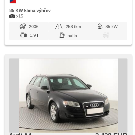
85 KW klima výhřev
x15
2006
258 tkm
85 kW
1.9 l
nafta