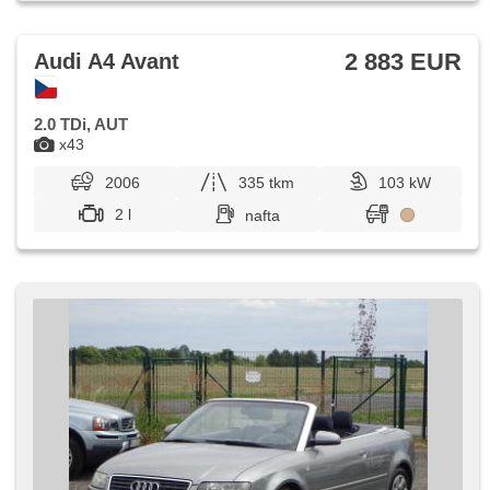
2 883 EUR
Audi A4 Avant
2.0 TDi, AUT
x43
2006
335 tkm
103 kW
2 l
nafta