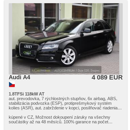
4 089 EUR
Audi A4
1.8TFSi 118kW AT
aut. prevodovka, 7 rýchlostných stupňov, 6x airbag, ABS,
stabilizácia podvozka (ESP), protiprešmykový systém
kolies (ASR), aut. zabrždenie v kopci, posilňovač riadenia,
aut. klimatizácia, tempomat, bi-xenonové svetlomety, LED
denné svietenie, hliníkové kolesá, palubný počítač,
kúpené v CZ,​ Možnost dokoupení záruky na všechny
elektronická ručná brzda, parkovacie senzory predné,
součástky až na 48 měsíců. 100% garance na počet
parkovacie senzory zadné, bezkľúčové startovanie, senzor
ujetých kilometrů. Prověřené voz...