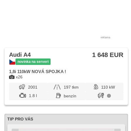
reklama
1 648 EUR
Audi A4
novinka na serveri
1,8i 110kW NOVÁ SPOJKA !
x26
2001
197 tkm
110 kW
1.8 l
benzín
TIP PRO VÁS