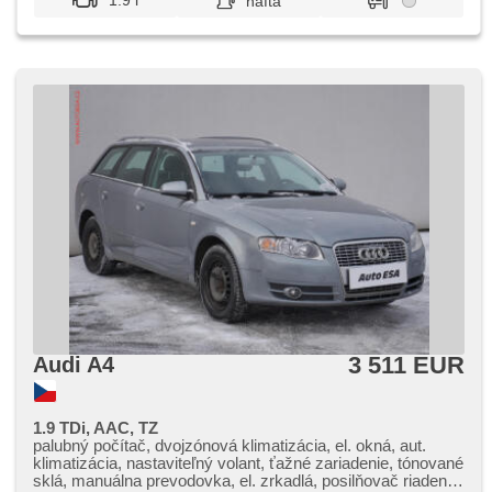
1.9 l
nafta
3 511 EUR
Audi A4
1.9 TDi, AAC, TZ
palubný počítač, dvojzónová klimatizácia, el. okná, aut.
klimatizácia, nastaviteľný volant, ťažné zariadenie, tónované
sklá, manuálna prevodovka, el. zrkadlá, posilňovač riadenia,