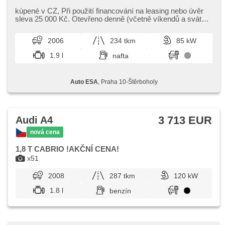
centrál diaľkový, stabilizácia podvozka (ESP), hmlové
svetlá, ABS, protiprešmykový systém kolies (ASR),
kúpené v CZ,​ Při použití financování na leasing nebo úvěr
imobilizér, 4x airbag
sleva 25 000 Kč. Otevřeno denně (včetně víkendů a svátků)
9.00​-22.00 hod...
2006
234 tkm
85 kW
1.9 l
nafta
Auto ESA
, Praha 10-Štěrboholy
3 713 EUR
Audi A4
nová cena
1,8 T CABRIO !AKČNÍ CENA!
x51
2008
287 tkm
120 kW
1.8 l
benzín