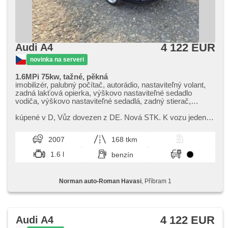
4 122 EUR
Audi A4
novinka na serveri
1.6MPi 75kw, tažné, pěkná
imobilizér, palubný počítač, autorádio, nastaviteľný volant,
zadná lakťová opierka, výškovo nastaviteľné sedadlo
vodiča, výškovo nastaviteľné sedadlá, zadný stierač,
hmlové svetlá, hliníkové kolesá, el. zrkadlá, vyhrievané
zrkadlá, el. predné okná, el. okná, tónované sklá, strešný
kúpené v D,​ Vůz dovezen z DE. Nová STK. K vozu jeden
nosič, dvojzónová klimatizácia, centrál diaľkový, delené
klíč. Ve 132000km dělány rozvody. Nyní po výměně olejů.
zadné sedadlá, tempomat, parkovacie senzory zadné,
Pěkná. V případě zájm...
2007
168 tkm
plnohodnotné rezervné koleso, vonkajší teplomer,
posilňovač riadenia, stabilizácia podvozka (ESP),
1.6 l
benzín
protiprešmykový systém kolies (ASR), 6x airbag, pohon 4 x
2, manuálna prevodovka, ABS
Norman auto-Roman Havasi
, Příbram 1
4 122 EUR
Audi A4