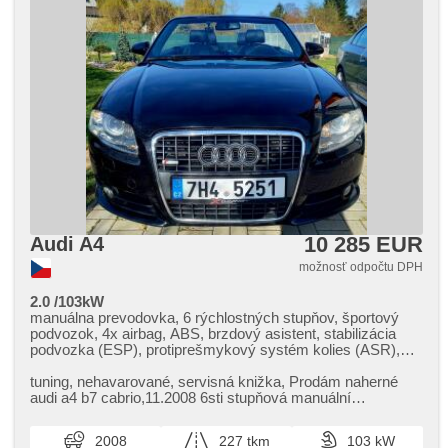
10 285 EUR
Audi A4
možnosť odpočtu DPH
2.0 /103kW
manuálna prevodovka, 6 rýchlostných stupňov, športový
podvozok, 4x airbag, ABS, brzdový asistent, stabilizácia
podvozka (ESP), protiprešmykový systém kolies (ASR),
posilňovač riadenia, dvojzónová klimatizácia, aut.
klimatizácia, xenónové svetlomety, bi-xenonové svetlomety,
tuning,​ nehavarované,​ servisná knižka,​ Prodám naherné
denné svietenie, hliníkové kolesá, spĺňa 'EURO IV', palubný
audi a4 b7 cabrio,​11.2008 6sti stupňová manuální
počítač, parkovací asistent, senzor svetiel, senzor
převodovka výbava S​-Line vy...
stieračov, nastaviteľný volant, multifunkčný volant,
2008
227 tkm
103 kW
bluetooth, el. okná, el. predné okná, dojazdové rezervné