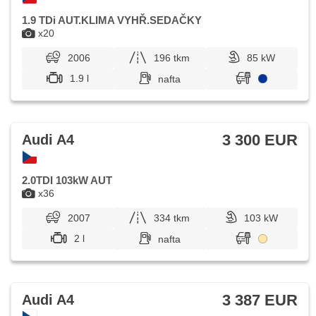
1.9 TDi AUT.KLIMA VYHŘ.SEDAČKY
x20
2006
196 tkm
85 kW
1.9 l
nafta
3 300 EUR
Audi A4
2.0TDI 103kW AUT
x36
2007
334 tkm
103 kW
2 l
nafta
3 387 EUR
Audi A4