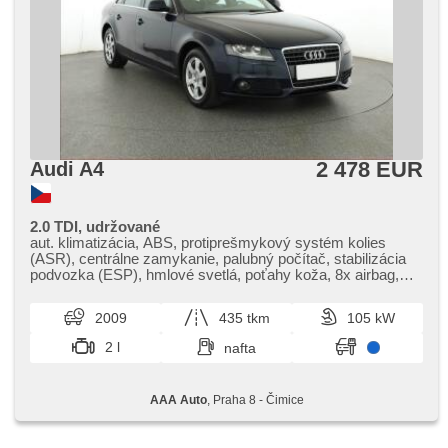
2 478 EUR
Audi A4
2.0 TDI, udržované
aut. klimatizácia, ABS, protiprešmykový systém kolies
(ASR), centrálne zamykanie, palubný počítač, stabilizácia
podvozka (ESP), hmlové svetlá, poťahy koža, 8x airbag,
parkovací asistent, posilňovač riadenia, el. okná, autorádio,
manuálna prevodovka
2009
435 tkm
105 kW
2 l
nafta
AAA Auto
, Praha 8 - Čimice