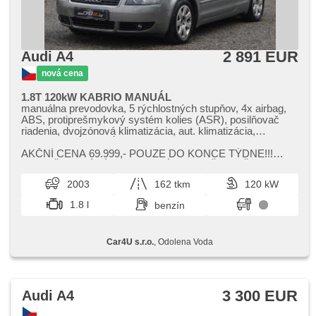
2 891 EUR
Audi A4
nová cena
1.8T 120kW KABRIO MANUÁL
manuálna prevodovka, 5 rýchlostných stupňov, 4x airbag,
ABS, protiprešmykový systém kolies (ASR), posilňovač
riadenia, dvojzónová klimatizácia, aut. klimatizácia,
hliníkové kolesá, spĺňa 'EURO III', palubný počítač,
nastaviteľný volant, bluetooth, el. okná, ski box, el. zrkadlá,
AKČNÍ CENA 69.999,​​- POUZE DO KONCE TÝDNE!!!
imobilizér, centrál diaľkový, výškovo nastaviteľné sedadlo
HODNĚ LETNÍ ZÁBAVY ZA MÁLO PENĚZ. STŘECHA
vodiča, senzor opotrebenia brzdových dostičiek, hmlové
PLNĚ FUNKČNÍ,​ JEDEN Z NEJLEPŠÍCH MOTORŮ 1.8T...
2003
162 tkm
120 kW
svetlá, USB, autorádio, vonkajší teplomer, tónované sklá,
zhrnovacia strecha, pohon 4 x 2
1.8 l
benzín
Car4U s.r.o.
, Odolena Voda
3 300 EUR
Audi A4