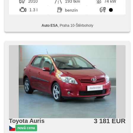
2010
193 tkm
74 kW
1.3 l
benzín
Auto ESA
, Praha 10-Štěrboholy
3 181 EUR
Toyota Auris
nová cena