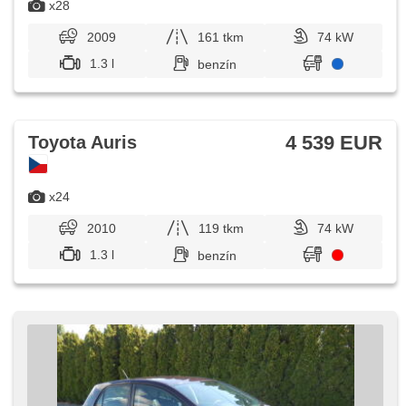
x28
2009
161 tkm
74 kW
1.3 l
benzín
4 539 EUR
Toyota Auris
x24
2010
119 tkm
74 kW
1.3 l
benzín