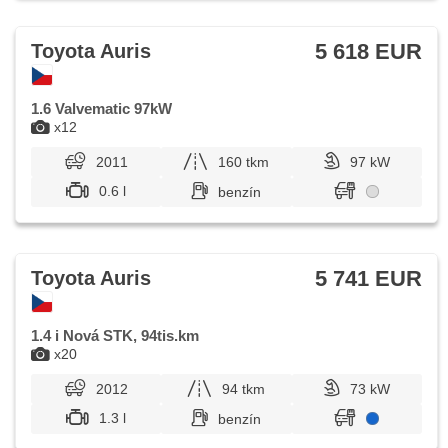
5 618 EUR
Toyota Auris
1.6 Valvematic 97kW
x12
2011
160 tkm
97 kW
0.6 l
benzín
5 741 EUR
Toyota Auris
1.4 i Nová STK, 94tis.km
x20
2012
94 tkm
73 kW
1.3 l
benzín