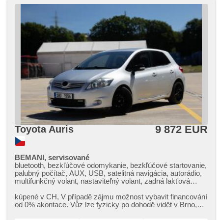
9 872 EUR
Toyota Auris
BEMANI, servisované
bluetooth, bezkľúčové odomykanie, bezkľúčové startovanie,
palubný počítač, AUX, USB, satelitná navigácia, autorádio,
multifunkčný volant, nastaviteľný volant, zadná lakťová
opierka, výškovo nastaviteľné sedadlo vodiča, isofix, zadný
stierač, denné svietenie, ostrekovače svetlometov, hmlové
kúpené v CH,​ V případě zájmu možnost vybavit financování
svetlá, hliníkové kolesá, el. zrkadlá, vyhrievané zrkadlá, el.
od 0% akontace. Vůz lze fyzicky po dohodě vidět v Brno,​
sklopné zrkadlá, senzor stieračov, senzor svetiel, el. predné
případně po slože...