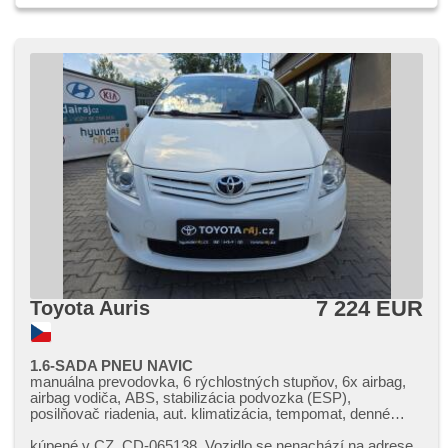
7 224 EUR
Toyota Auris
1.6-SADA PNEU NAVIC
manuálna prevodovka, 6 rýchlostných stupňov, 6x airbag,
airbag vodiča, ABS, stabilizácia podvozka (ESP),
posilňovač riadenia, aut. klimatizácia, tempomat, denné
svietenie, hlasové ovládanie palubného počítača,
nastaviteľný volant, multifunkčný volant, deaktivácia airbagu
kúpené v CZ,​ CD​-065138. Vozidlo se nenachází na adrese