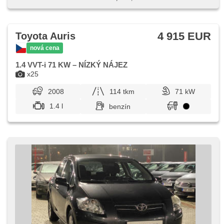
4 915 EUR
Toyota Auris
nová cena
1.4 VVT-i 71 KW – NÍZKÝ NÁJEZ
x25
2008
114 tkm
71 kW
1.4 l
benzín