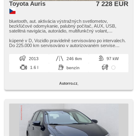
7 228 EUR
Toyota Auris
bluetooth, aut. aktivácia výstražných svetlometov,
bezkľúčové odomykanie, palubný počítač, AUX, USB,
satelitná navigácia, autorádio, multifunkčný volant,
nastaviteľný volant, zadná lakťová opierka, vyhrievané
sedadlá, isofix, zadný stierač, denné svietenie, hmlové
kúpené v D,​ Vozidlo pravidelně servisováno po intervalech.
svetlá, el. zrkadlá, vyhrievané zrkadlá, el. predné okná,
Do 225.000 km servisováno v autorizovaném servise
tónované sklá, centrálne zamykanie, xenónové svetlomety,
značky Toyota ​- zde p...
deaktivácia airbagu spolujazdca, CD prehrávač, centrál
2013
246 tkm
97 kW
diaľkový, delené zadné sedadlá, tempomat, hands free,
parkovacie senzory predné, vonkajší teplomer, posilňovač
1.6 l
benzín
riadenia, stabilizácia podvozka (ESP), protiprešmykový
systém kolies (ASR), aut. zabrždenie v kopci, predný
pohon, manuálna prevodovka, spĺňa 'EURO V', parkovacia
Autorro.cz
,
kamera, ABS