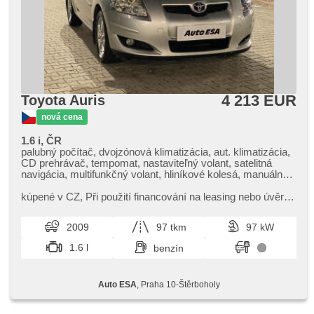
4 213 EUR
Toyota Auris
nová cena
1.6 i, ČR
palubný počítač, dvojzónová klimatizácia, aut. klimatizácia,
CD prehrávač, tempomat, nastaviteľný volant, satelitná
navigácia, multifunkčný volant, hliníkové kolesá, manuálna
prevodovka, el. zrkadlá, vyhrievané zrkadlá, posilňovač
riadenia, centrálne zamykanie, centrál diaľkový, stabilizácia
kúpené v CZ,​ Při použití financování na leasing nebo úvěr
podvozka (ESP), hmlové svetlá, ABS, protiprešmykový
sleva 35 000 Kč. Otevřeno denně (včetně víkendů a svátků)
systém kolies (ASR), isofix, imobilizér
9.00​-22.00 hod...
2009
97 tkm
97 kW
1.6 l
benzín
Auto ESA
, Praha 10-Štěrboholy