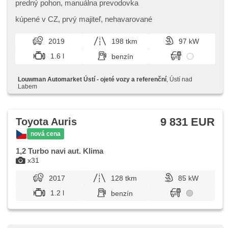
predný pohon, manuálna prevodovka
kúpené v CZ,​ prvý majiteľ,​ nehavarované
2019
198 tkm
97 kW
1.6 l
benzín
Louwman Automarket Ústí - ojeté vozy a referenční
, Ústí nad
Labem
9 831 EUR
Toyota Auris
nová cena
1,2 Turbo navi aut. Klima
x31
2017
128 tkm
85 kW
1.2 l
benzín