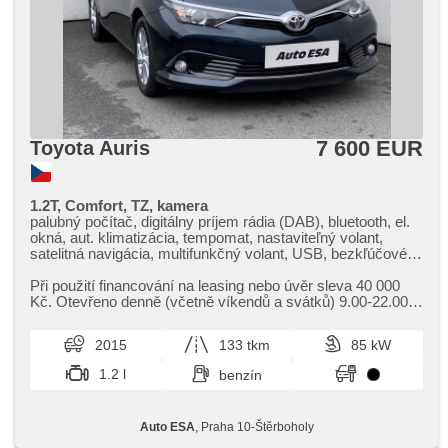
7 600 EUR
Toyota Auris
1.2T, Comfort, TZ, kamera
palubný počítač, digitálny príjem rádia (DAB), bluetooth, el.
okná, aut. klimatizácia, tempomat, nastaviteľný volant,
satelitná navigácia, multifunkčný volant, USB, bezkľúčové
odomykanie, denné svietenie, hliníkové kolesá, manuálna
prevodovka, el. zrkadlá, vyhrievané zrkadlá, posilňovač
Při použití financování na leasing nebo úvěr sleva 40 000
riadenia, centrál diaľkový, stabilizácia podvozka (ESP),
Kč. Otevřeno denně (včetně víkendů a svátků) 9.00​-22.00
hmlové svetlá, el. sklopné zrkadlá, ABS, isofix, parkovacia
hod. Kupujte vozy s garancí!
kamera, 6x airbag
2015
133 tkm
85 kW
1.2 l
benzín
Auto ESA
, Praha 10-Štěrboholy