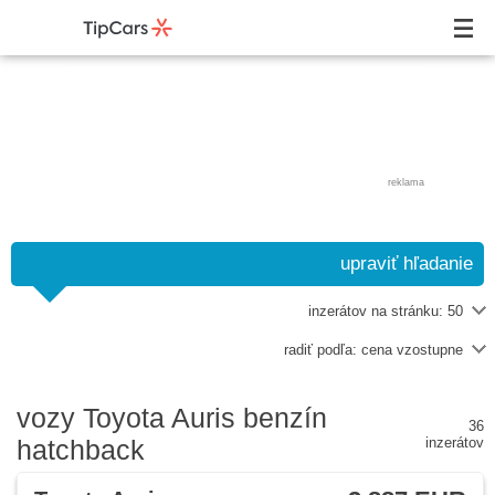
reklama
upraviť hľadanie
inzerátov na stránku:
50
radiť podľa:
cena vzostupne
vozy Toyota Auris benzín
36
hatchback
inzerátov