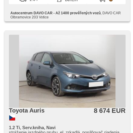
Autocentrum DAVO CAR - Až 1400 prověřených vozů
, DAVO CAR
Olbramovice 203 Votice
8 674 EUR
Toyota Auris
1.2 Ti, Serv.kniha, Navi
stráženie jazdného pruhu, el. zrkadlá, posilňovač riadenia,