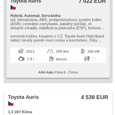
7 022 EUR
Toyota Auris
Hybrid, Automat, Serv.kniha
aut. klimatizácia, ABS, protiprešmykový systém kolies
(ASR), centrálne zamykanie, palubný počítač, el.
sklopné zrkadlá, stabilizácia podvozka (ESP), hmlové
svetlá, vyhrievané sedadlá, senzor stieračov, USB,
automatické parkovanie, panoramatická strecha,
servisná knižka,​ koupeno v CZ. Toyota Auris Hatchback
parkovací asistent, posilňovač riadenia, autorádio, aut.
nabízí skvělý poměr mezi cenou a komfortem. Díky
prevodovka
bohaté výbavě a bezpečnostn...
2013
268 tkm
100 kW
1.8 l
benzín
AAA Auto
, Praha 8 - Čimice
4 539 EUR
Toyota Auris
1.4 16V Klima