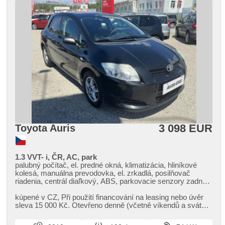
3 098 EUR
Toyota Auris
1.3 VVT- i, ČR, AC, park
palubný počítač, el. predné okná, klimatizácia, hliníkové
kolesá, manuálna prevodovka, el. zrkadlá, posilňovač
riadenia, centrál diaľkový, ABS, parkovacie senzory zadné,
deaktivácia airbagu spolujazdca, imobilizér, 6x airbag
kúpené v CZ,​ Při použití financování na leasing nebo úvěr
sleva 15 000 Kč. Otevřeno denně (včetně víkendů a svátků)
9.00​-22.00 hod...