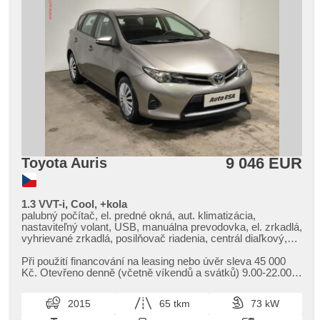
9 046 EUR
Toyota Auris
1.3 VVT-i, Cool, +kola
palubný počítač, el. predné okná, aut. klimatizácia,
nastaviteľný volant, USB, manuálna prevodovka, el. zrkadlá,
vyhrievané zrkadlá, posilňovač riadenia, centrál diaľkový,
stabilizácia podvozka (ESP), senzor tlaku v pneumatikách,
ABS, isofix, 6x airbag
Při použití financování na leasing nebo úvěr sleva 45 000
Kč. Otevřeno denně (včetně víkendů a svátků) 9.00​-22.00
hod. Kupujte vozy s garancí!
2015
65 tkm
73 kW