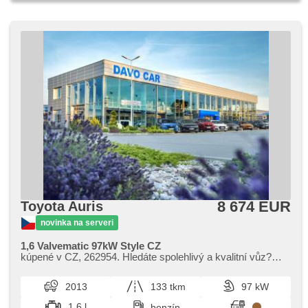
8 674 EUR
Toyota Auris
novinka na serveri
1,6 Valvematic 97kW Style CZ
kúpené v CZ,​ 262954. Hledáte spolehlivý a kvalitní vůz?
Tato Toyota Auris 1,​6 Valvematic s výkonem 97 kW v
provedení hatchback nab...
2013
133 tkm
97 kW
1.6 l
benzín