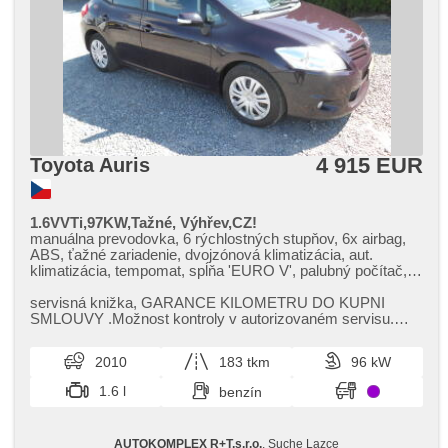
4 915 EUR
Toyota Auris
1.6VVTi,97KW,Tažné, Výhřev,CZ!
manuálna prevodovka, 6 rýchlostných stupňov, 6x airbag,
ABS, ťažné zariadenie, dvojzónová klimatizácia, aut.
klimatizácia, tempomat, spĺňa 'EURO V', palubný počítač,
deaktivácia airbagu spolujazdca, el. okná, dojazdové
rezervné koleso, el. zrkadlá, imobilizér, centrál diaľkový,
servisná knižka,​ GARANCE KILOMETRU DO KUPNI
isofix, aut. aktivácia výstražných svetlometov, hmlové
SMLOUVY .Možnost kontroly v autorizovaném servisu.
svetlá, autorádio, CD prehrávač, vonkajší teplomer,
nová stk​+emise,​ přihlášení v cen...
vyhrievané zrkadlá, delené zadné sedadlá, vnútorný
2010
183 tkm
96 kW
teplomer, zadný stierač, tónované sklá
1.6 l
benzín
AUTOKOMPLEX R+T,s.r.o.
, Suche Lazce