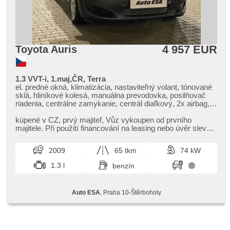
4 957 EUR
Toyota Auris
1.3 VVT-i, 1.maj,ČR, Terra
el. predné okná, klimatizácia, nastaviteľný volant, tónované
sklá, hliníkové kolesá, manuálna prevodovka, posilňovač
riadenia, centrálne zamykanie, centrál diaľkový, 2x airbag,
parkovacie senzory zadné, isofix
kúpené v CZ,​ prvý majiteľ,​ Vůz vykoupen od prvního
majitele. Při použití financování na leasing nebo úvěr sleva
31 000 Kč. Otevřen...
2009
65 tkm
74 kW
1.3 l
benzín
Auto ESA
, Praha 10-Štěrboholy