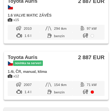
2 887 EUR
Toyota Auris
1.6 VALVE MATIC ZÁVĚS
x15
2010
294 tkm
97 kW
1.6 l
benzín
2 887 EUR
Toyota Auris
novinka na serveri
1.4i, ČR, manual, klima
x12
2007
154 tkm
71 kW
1.4 l
benzín