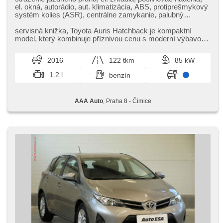
el. okná, autorádio, aut. klimatizácia, ABS, protiprešmykový
systém kolies (ASR), centrálne zamykanie, palubný
počítač, stabilizácia podvozka (ESP), hmlové svetlá,
vyhrievané sedadlá, štartovanie tlačítkom, senzor tlaku v
servisná knižka,​ Toyota Auris Hatchback je kompaktní
pneumatikách, USB, manuálna prevodovka
model,​ který kombinuje příznivou cenu s moderní výbavou.
Nabízí pohodlný inte...
2016
122 tkm
85 kW
1.2 l
benzín
AAA Auto
, Praha 8 - Čimice