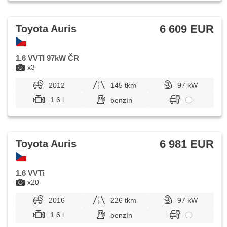
6 609 EUR
Toyota Auris
1.6 VVTI 97kW ČR
x3
2012
145 tkm
97 kW
1.6 l
benzín
6 981 EUR
Toyota Auris
1.6 VVTi
x20
2016
226 tkm
97 kW
1.6 l
benzín