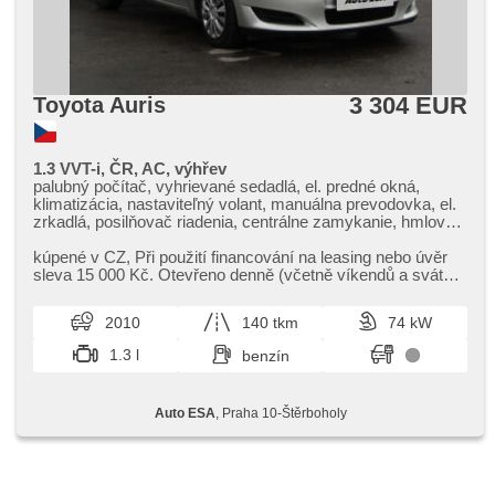
3 304 EUR
Toyota Auris
1.3 VVT-i, ČR, AC, výhřev
palubný počítač, vyhrievané sedadlá, el. predné okná,
klimatizácia, nastaviteľný volant, manuálna prevodovka, el.
zrkadlá, posilňovač riadenia, centrálne zamykanie, hmlové
svetlá, ABS, parkovacie senzory zadné, isofix, imobilizér, 4x
airbag
kúpené v CZ,​ Při použití financování na leasing nebo úvěr
sleva 15 000 Kč. Otevřeno denně (včetně víkendů a svátků)
9.00​-22.00 hod...
2010
140 tkm
74 kW
1.3 l
benzín
Auto ESA
, Praha 10-Štěrboholy