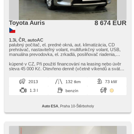
8 674 EUR
Toyota Auris
1.3i, ČR, autoAC
palubný počítač, el. predné okná, aut. klimatizácia, CD
prehrávač, nastaviteľný volant, multifunkčný volant, USB,
manuálna prevodovka, el. zrkadlá, posilňovač riadenia,
centrál diaľkový, denné svietenie, ABS, 2x airbag, asistent
rozjazdu do kopca (HSA), isofix, deaktivácia airbagu
kúpené v CZ,​ Při použití financování na leasing nebo úvěr
spolujazdca
sleva 45 000 Kč. Otevřeno denně (včetně víkendů a svátků)
9.00​-22.00 hod...
2013
132 tkm
73 kW
1.3 l
benzín
Auto ESA
, Praha 10-Štěrboholy