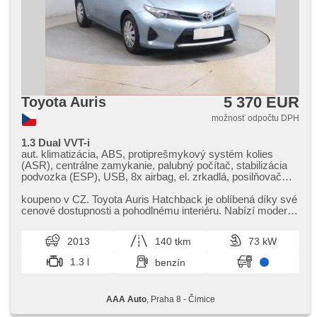
5 370 EUR
Toyota Auris
možnosť odpočtu DPH
1.3 Dual VVT-i
aut. klimatizácia, ABS, protiprešmykový systém kolies
(ASR), centrálne zamykanie, palubný počítač, stabilizácia
podvozka (ESP), USB, 8x airbag, el. zrkadlá, posilňovač
riadenia, el. okná, autorádio, manuálna prevodovka
koupeno v CZ. Toyota Auris Hatchback je oblíbená díky své
cenové dostupnosti a pohodlnému interiéru. Nabízí moderní
výbavu a bezpe...
2013
140 tkm
73 kW
1.3 l
benzín
AAA Auto
, Praha 8 - Čimice