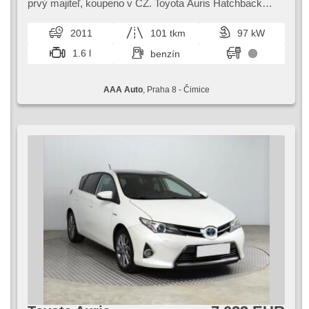
manuálna prevodovka
prvý majiteľ,​ koupeno v CZ. Toyota Auris Hatchback
nabízí moderní design a pohodlný interiér pro každodenní
jízdu. Díky bohaté výb...
2011
101 tkm
97 kW
1.6 l
benzín
AAA Auto
, Praha 8 - Čimice