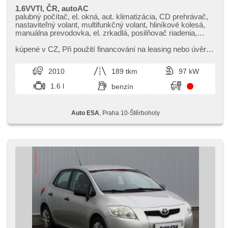
1.6VVTI, ČR, autoAC
palubný počítač, el. okná, aut. klimatizácia, CD prehrávač,
nastaviteľný volant, multifunkčný volant, hliníkové kolesá,
manuálna prevodovka, el. zrkadlá, posilňovač riadenia,
centrál diaľkový, stabilizácia podvozka (ESP), senzor
stieračov, hmlové svetlá, ABS, protiprešmykový systém
kúpené v CZ,​ Při použití financování na leasing nebo úvěr
kolies (ASR), parkovacie senzory zadné, isofix, deaktivácia
sleva 15 000 Kč. Otevřeno denně (včetně víkendů a svátků)
airbagu spolujazdca, imobilizér, 4x airbag
9.00​-22.00 hod...
2010
189 tkm
97 kW
1.6 l
benzín
Auto ESA
, Praha 10-Štěrboholy