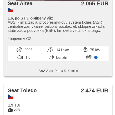
2 065 EUR
Seat Altea
1.6, po STK, oblíbený vůz
ABS, klimatizácia, protiprešmykový systém kolies (ASR),
centrálne zamykanie, palubný počítač, el. sklopné zrkadlá,
stabilizácia podvozka (ESP), hmlové svetlá, 6x airbag,
hliníkové kolesá, parkovací asistent, posilňovač riadenia, el.
okná, autorádio, manuálna prevodovka
koupeno v CZ.
2005
141 tkm
75 kW
1.6 l
benzín
AAA Auto
, Praha 8 - Čimice
2 474 EUR
Seat Toledo
1.9 TDi
x28