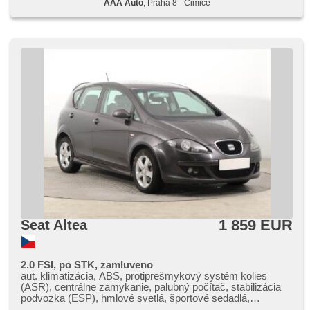
AAA Auto
, Praha 8 - Čimice
1 859 EUR
Seat Altea
2.0 FSI, po STK, zamluveno
aut. klimatizácia, ABS, protiprešmykový systém kolies
(ASR), centrálne zamykanie, palubný počítač, stabilizácia
podvozka (ESP), hmlové svetlá, športové sedadlá,
posilňovač riadenia, strešný nosič, autorádio, manuálna