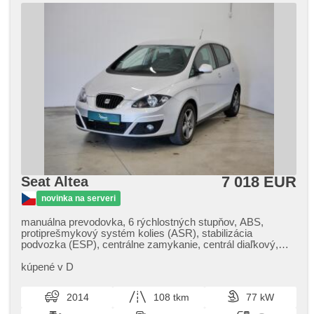
7 018 EUR
Seat Altea
novinka na serveri
manuálna prevodovka, 6 rýchlostných stupňov, ABS,
protiprešmykový systém kolies (ASR), stabilizácia
podvozka (ESP), centrálne zamykanie, centrál diaľkový,
imobilizér, palubný počítač, hmlové svetlá, el. zrkadlá,
vyhrievané zrkadlá, hliníkové kolesá, vyhrievané sedadlá,
kúpené v D
tempomat, multifunkčný volant, posilňovač riadenia,
tónované sklá, hands free, autorádio, el. okná, zadný
2014
108 tkm
77 kW
stierač, zadná lakťová opierka, vonkajší teplomer, delené
zadné sedadlá, denné svietenie, senzor tlaku v