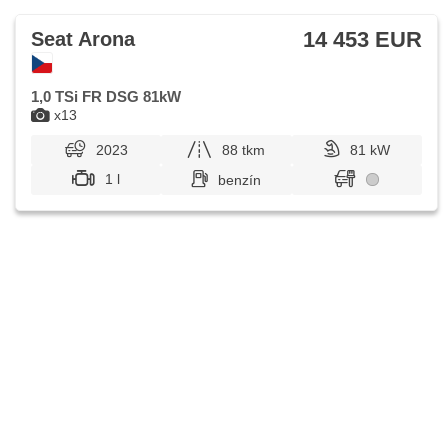
14 453 EUR
Seat Arona
1,0 TSi FR DSG 81kW
x13
2023
88 tkm
81 kW
1 l
benzín