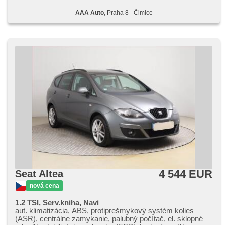
AAA Auto
, Praha 8 - Čimice
4 544 EUR
Seat Altea
nová cena
1.2 TSI, Serv.kniha, Navi
aut. klimatizácia, ABS, protiprešmykový systém kolies
(ASR), centrálne zamykanie, palubný počítač, el. sklopné