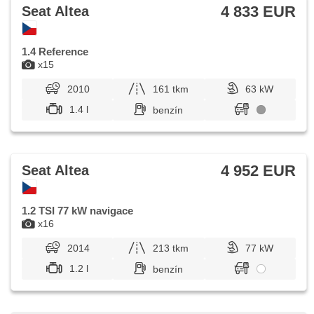
4 833 EUR
Seat Altea
1.4 Reference
x15
2010
161 tkm
63 kW
1.4 l
benzín
4 952 EUR
Seat Altea
1.2 TSI 77 kW navigace
x16
2014
213 tkm
77 kW
1.2 l
benzín