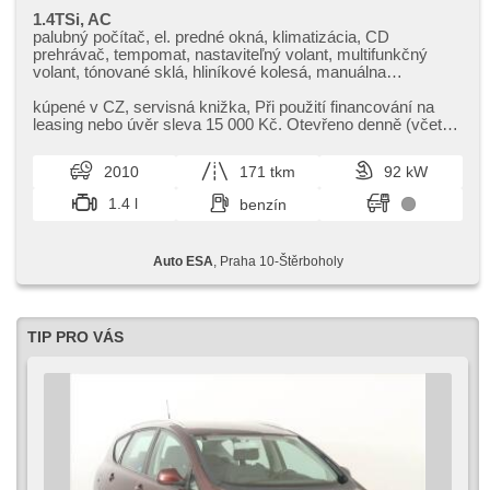
1.4TSi, AC
palubný počítač, el. predné okná, klimatizácia, CD
prehrávač, tempomat, nastaviteľný volant, multifunkčný
volant, tónované sklá, hliníkové kolesá, manuálna
prevodovka, el. zrkadlá, posilňovač riadenia, centrálne
zamykanie, centrál diaľkový, stabilizácia podvozka (ESP),
kúpené v CZ,​ servisná knižka,​ Při použití financování na
hmlové svetlá, ABS, protiprešmykový systém kolies (ASR),
leasing nebo úvěr sleva 15 000 Kč. Otevřeno denně (včetně
parkovacie senzory zadné, isofix, imobilizér, 6x airbag
víkendů a svátk...
2010
171 tkm
92 kW
1.4 l
benzín
Auto ESA
, Praha 10-Štěrboholy
TIP PRO VÁS