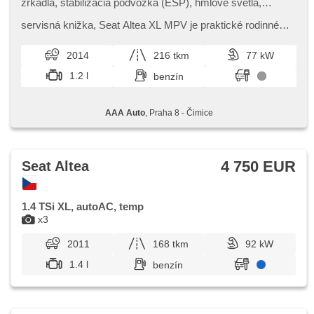
zrkadlá, stabilizácia podvozka (ESP), hmlové svetlá,
vyhrievané sedadlá, senzor stieračov, štartovanie tlačítkom,
senzor tlaku v pneumatikách, USB, xenónové svetlomety,
servisná knižka,​ Seat Altea XL MPV je praktické rodinné
10x airbag, posilňovač riadenia, el. okná, autorádio,
auto s prostorným interiérem a variabilním uspořádáním
manuálna prevodovka
sedadel. Nabízí poh...
2014
216 tkm
77 kW
1.2 l
benzín
AAA Auto
, Praha 8 - Čimice
4 750 EUR
Seat Altea
1.4 TSi XL, autoAC, temp
x3
2011
168 tkm
92 kW
1.4 l
benzín