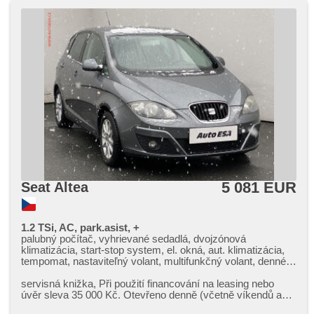
5 081 EUR
Seat Altea
1.2 TSi, AC, park.asist, +
palubný počítač, vyhrievané sedadlá, dvojzónová
klimatizácia, start-stop system, el. okná, aut. klimatizácia,
tempomat, nastaviteľný volant, multifunkčný volant, denné
svietenie, hliníkové kolesá, manuálna prevodovka, el.
zrkadlá, vyhrievané zrkadlá, ostrekovače svetlometov,
servisná knižka,​ Při použití financování na leasing nebo
posilňovač riadenia, centrál diaľkový, stabilizácia podvozka
úvěr sleva 35 000 Kč. Otevřeno denně (včetně víkendů a
(ESP), senzor stieračov, hmlové svetlá, el. sklopné zrkadlá,
svátků) 9.00​-22.00...