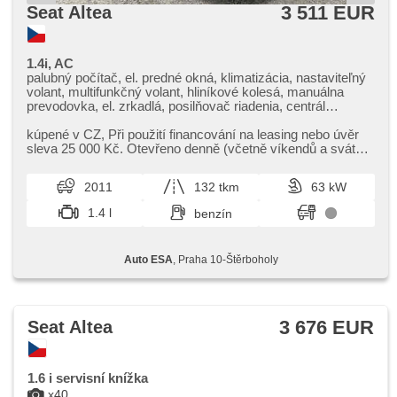
3 511 EUR
Seat Altea
1.4i, AC
palubný počítač, el. predné okná, klimatizácia, nastaviteľný
volant, multifunkčný volant, hliníkové kolesá, manuálna
prevodovka, el. zrkadlá, posilňovač riadenia, centrál
diaľkový, hmlové svetlá, ABS, alarm, isofix, imobilizér, 6x
airbag
kúpené v CZ,​ Při použití financování na leasing nebo úvěr
sleva 25 000 Kč. Otevřeno denně (včetně víkendů a svátků)
9.00​-22.00 hod...
2011
132 tkm
63 kW
1.4 l
benzín
Auto ESA
, Praha 10-Štěrboholy
3 676 EUR
Seat Altea
1.6 i servisní knížka
x40