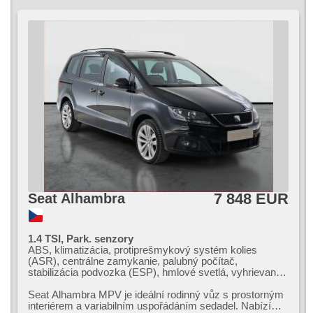
7 848 EUR
Seat Alhambra
1.4 TSI, Park. senzory
ABS, klimatizácia, protiprešmykový systém kolies
(ASR), centrálne zamykanie, palubný počítač,
stabilizácia podvozka (ESP), hmlové svetlá, vyhrievané
sedadlá, senzor stieračov, ťažné zariadenie, senzor tlaku
v pneumatikách, parkovací asistent, posilňovač riadenia,
Seat Alhambra MPV je ideální rodinný vůz s prostorným
el. okná, strešný nosič, autorádio, manuálna prevodovka
interiérem a variabilním uspořádáním sedadel. Nabízí