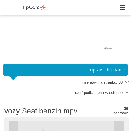
reklama
upraviť hľadanie
inzerátov na stránku:
50
radiť podľa:
cena vzostupne
36
vozy Seat benzín mpv
inzerátov