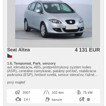
4 131 EUR
Seat Altea
1.6, Tempomat, Park. senzory
aut. klimatizácia, ABS, protiprešmykový systém kolies
(ASR), centrálne zamykanie, palubný počítač, stabilizácia
podvozka (ESP), hmlové svetlá, senzor stieračov, ťažné
zariadenie, parkovací asistent, el. zrkadlá, posilňovač
riadenia, el. okná, strešný nosič, autorádio, manuálna
prvý majiteľ
prevodovka
2007
102 tkm
75 kW
1.6 l
benzín