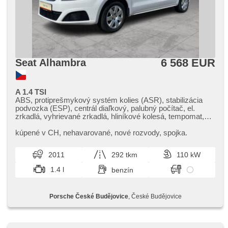
6 568 EUR
Seat Alhambra
A 1.4 TSI
ABS, protiprešmykový systém kolies (ASR), stabilizácia
podvozka (ESP), centrál diaľkový, palubný počítač, el.
zrkadlá, vyhrievané zrkadlá, hliníkové kolesá, tempomat,
multifunkčný volant, posilňovač riadenia, hands free,
autorádio, el. okná, zadný stierač, vonkajší teplomer,
kúpené v CH,​ nehavarované,​ nové rozvody,​ spojka.
manuálna prevodovka, denné svietenie, senzor tlaku v
pneumatikách, start-stop system, bluetooth, isofix,
2011
292 tkm
110 kW
nastaviteľný volant, klimatizácia
1.4 l
benzín
Porsche České Budějovice
, České Budějovice