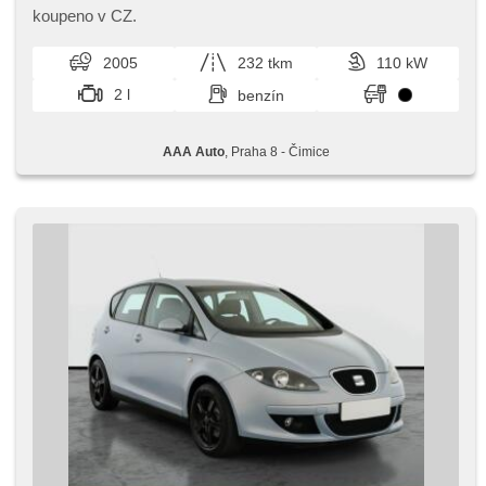
prevodovka
koupeno v CZ.
2005
232 tkm
110 kW
2 l
benzín
AAA Auto
, Praha 8 - Čimice