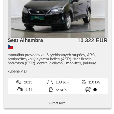
10 322 EUR
Seat Alhambra
manuálna prevodovka, 6 rýchlostných stupňov, ABS,
protiprešmykový systém kolies (ASR), stabilizácia
podvozka (ESP), centrál diaľkový, imobilizér, palubný
počítač, hmlové svetlá, el. zrkadlá, hliníkové kolesá,
tempomat, multifunkčný volant, posilňovač riadenia, hands
kúpené v D
free, senzor stieračov, autorádio, el. okná, zadný stierač,
zadná lakťová opierka, vonkajší teplomer, bluetooth, isofix,
2013
138 tkm
110 kW
nastaviteľný volant, strešný nosič, malý kožený paket,
výškovo nastaviteľné sedadlá, výškovo nastaviteľné
1.4 l
benzín
sedadlo vodiča
Direct auto
,