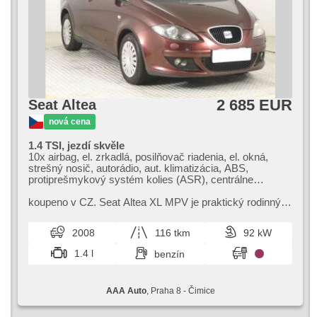
2 685 EUR
Seat Altea
nová cena
1.4 TSI, jezdí skvěle
10x airbag, el. zrkadlá, posilňovač riadenia, el. okná,
strešný nosič, autorádio, aut. klimatizácia, ABS,
protiprešmykový systém kolies (ASR), centrálne
zamykanie, palubný počítač, el. sklopné zrkadlá,
stabilizácia podvozka (ESP), hmlové svetlá, vyhrievané
koupeno v CZ. Seat Altea XL MPV je praktický rodinný
sedadlá, senzor stieračov, manuálna prevodovka
vůz s prostorným interiérem a pohodlným sezením.
Nabízí bohatou výbavu a skvě...
2008
116 tkm
92 kW
1.4 l
benzín
AAA Auto
, Praha 8 - Čimice