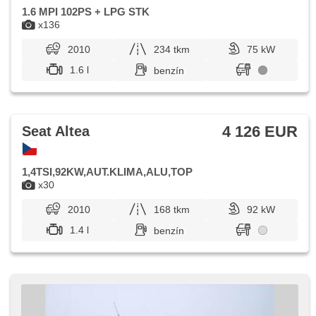
1.6 MPI 102PS + LPG STK
x136
2010
234 tkm
75 kW
1.6 l
benzín
4 126 EUR
Seat Altea
1,4TSI,92KW,AUT.KLIMA,ALU,TOP
x30
2010
168 tkm
92 kW
1.4 l
benzín