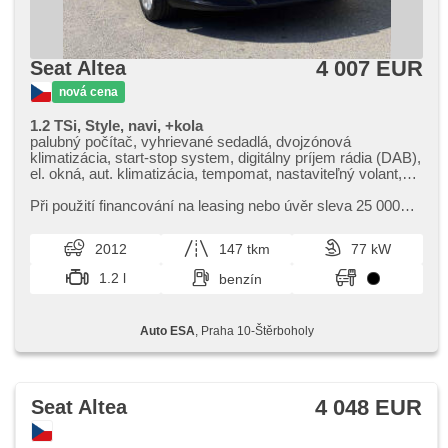
4 007 EUR
Seat Altea
nová cena
1.2 TSi, Style, navi, +kola
palubný počítač, vyhrievané sedadlá, dvojzónová
klimatizácia, start-stop system, digitálny príjem rádia (DAB),
el. okná, aut. klimatizácia, tempomat, nastaviteľný volant,
satelitná navigácia, multifunkčný volant, ťažné zariadenie,
denné svietenie, manuálna prevodovka, el. zrkadlá,
Při použití financování na leasing nebo úvěr sleva 25 000
vyhrievané zrkadlá, ostrekovače svetlometov, posilňovač
Kč. Otevřeno denně (včetně víkendů a svátků) 9.00​-22.00
riadenia, centrál diaľkový, stabilizácia podvozka (ESP),
hod. Kupujte vozy s garancí!
2012
147 tkm
77 kW
hmlové svetlá, el. sklopné zrkadlá, ABS, parkovacie
senzory zadné, isofix, 6x airbag, automatické parkovanie
1.2 l
benzín
Auto ESA
, Praha 10-Štěrboholy
4 048 EUR
Seat Altea