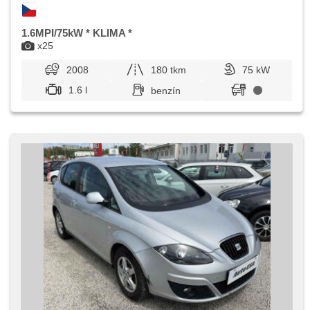
1.6MPI/75kW * KLIMA *
x25
2008
180 tkm
75 kW
1.6 l
benzín