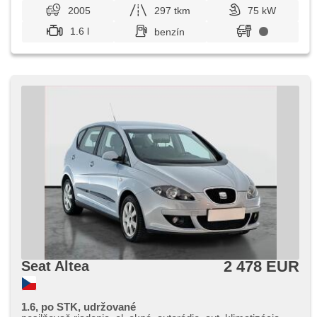
2005
297 tkm
75 kW
1.6 l
benzín
2 478 EUR
Seat Altea
1.6, po STK, udržované