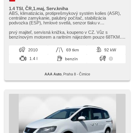
1.4 TSI, ČR,1.maj, Serv.kniha
ABS, klimatizácia, protiprešmykový systém kolies (ASR),
centrálne zamykanie, palubný počítač, stabilizácia
podvozka (ESP), hmlové svetlá, senzor tlaku v
pneumatikách, 6x airbag, zámok radiacej páky, posilňovač
riadenia, el. okná, autorádio, manuálna prevodovka
prvý majiteľ,​ servisná knižka,​ koupeno v CZ. Vůz s
benzínovým motorem a raritním nájezdem pouze 68TKM.
Dlouhá platnost STK.
2010
69 tkm
92 kW
1.4 l
benzín
AAA Auto
, Praha 8 - Čimice