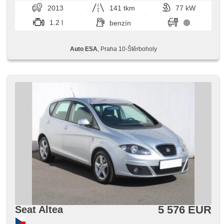
senzor tlaku v pneumatikách, ABS, protiprešmykový
2013
141 tkm
77 kW
systém kolies (ASR), parkovacie senzory zadné, isofix, 6x
airbag
1.2 l
benzín
Auto ESA
, Praha 10-Štěrboholy
5 576 EUR
Seat Altea