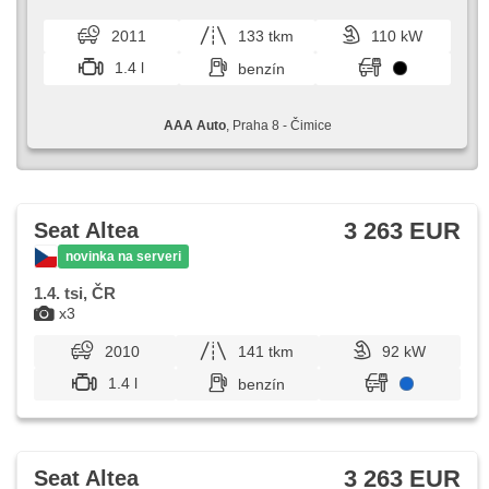
bohatou výbavu a vysoko...
2011
133 tkm
110 kW
1.4 l
benzín
AAA Auto
, Praha 8 - Čimice
3 263 EUR
Seat Altea
novinka na serveri
1.4. tsi, ČR
x3
2010
141 tkm
92 kW
1.4 l
benzín
3 263 EUR
Seat Altea