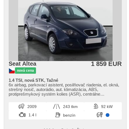
1 859 EUR
Seat Altea
nová cena
1.4 TSI, nová STK, Tažné
6x airbag, parkovací asistent, posilňovač riadenia, el. okná,
strešný nosič, autorádio, aut. klimatizácia, ABS,
protiprešmykový systém kolies (ASR), centrálne
zamykanie, palubný počítač, stabilizácia podvozka (ESP),
hmlové svetlá, senzor stieračov, ťažné zariadenie, senzor
2009
243 tkm
92 kW
tlaku v pneumatikách, manuálna prevodovka
1.4 l
benzín