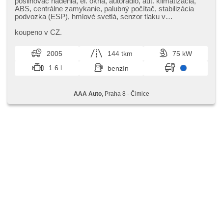
posilňovač riadenia, el. okná, autorádio, aut. klimatizácia,
ABS, centrálne zamykanie, palubný počítač, stabilizácia
podvozka (ESP), hmlové svetlá, senzor tlaku v
pneumatikách, manuálna prevodovka
koupeno v CZ.
2005
144 tkm
75 kW
1.6 l
benzín
AAA Auto
, Praha 8 - Čimice