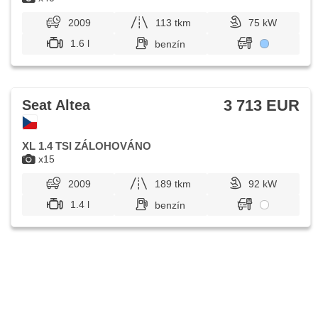
2009
113 tkm
75 kW
1.6 l
benzín
3 713 EUR
Seat Altea
XL 1.4 TSI ZÁLOHOVÁNO
x15
2009
189 tkm
92 kW
1.4 l
benzín