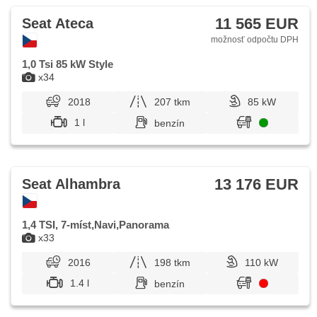
11 565 EUR
Seat Ateca
možnosť odpočtu DPH
1,0 Tsi 85 kW Style
x34
2018
207 tkm
85 kW
1 l
benzín
13 176 EUR
Seat Alhambra
1,4 TSI, 7-míst,Navi,Panorama
x33
2016
198 tkm
110 kW
1.4 l
benzín