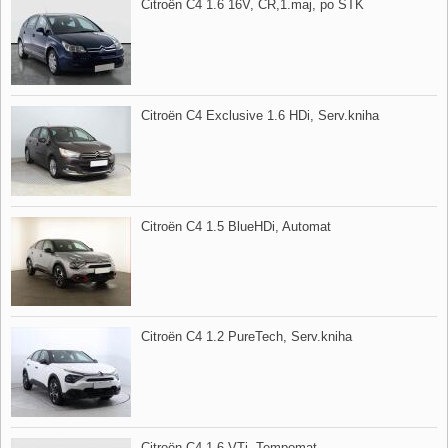
Citroën C4 1.6 16V,​ ČR,​1.maj,​ po STK
Citroën C4 Exclusive 1.6 HDi,​ Serv.kniha
Citroën C4 1.5 BlueHDi,​ Automat
Citroën C4 1.2 PureTech,​ Serv.kniha
Citroën C4 1.6 VTi,​ Tempomat