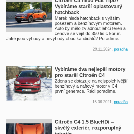
Citroën C4 nebo Fiat Tipo?
Vybíráme starší oplastovaný
hatchback
Marek hledá hatchback s vyšším
posezem a benzínovým motorem.
Auto by mělo zvládnout lehčí terén a
cenově se vejít do 350 tisíc korun.
Jaké jsou výhody a nevýhody obou kandidátů? Poradíme.
28.11.2024,
poradňa
Vybíráme dva nejlepší motory
pro starší Citroën C4
Zdena se dotazuje na nejspolehlivější
benzínový a naftový motor v C4
první generace. Rádi poradíme.
15.06.2021,
poradňa
Citroën C4 1.5 BlueHDi –
skvělý exteriér, rozporuplný
interiér