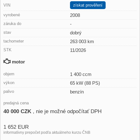
VIN
získat prověření
vyrobené
2008
záruka do
-
stav
dobrý
tachometer
263 003 km
STK
11/2026
motor
objem
1 400 ccm
výkon
65 kW (88 PS)
palivo
benzín
predajná cena
40 000 CZK
, nie je možné odpočítať DPH
1 652 EUR
informatívny prepočet podľa aktuálneho kurzu ČNB