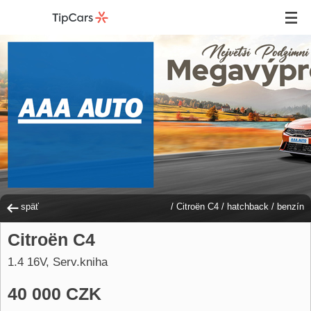
späť
/
Citroën C4
/
hatchback
/
benzín
Citroën C4
1.4 16V, Serv.kniha
40 000 CZK