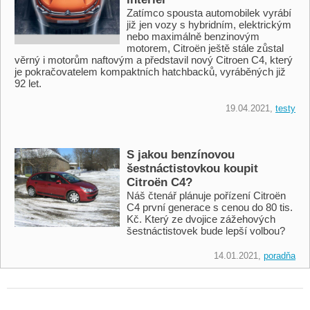
Zatímco spousta automobilek vyrábí
již jen vozy s hybridním, elektrickým
nebo maximálně benzinovým
motorem, Citroën ještě stále zůstal
věrný i motorům naftovým a představil nový Citroen C4, který
je pokračovatelem kompaktních hatchbacků, vyráběných již
92 let.
19.04.2021,
testy
S jakou benzínovou
šestnáctistovkou koupit
Citroën C4?
Náš čtenář plánuje pořízení Citroën
C4 první generace s cenou do 80 tis.
Kč. Který ze dvojice zážehových
šestnáctistovek bude lepší volbou?
14.01.2021,
poradňa