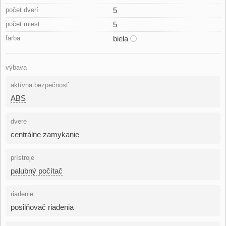
počet dverí
5
počet miest
5
farba
biela
výbava
aktívna bezpečnosť
ABS
dvere
centrálne zamykanie
prístroje
palubný počítač
riadenie
posilňovač riadenia