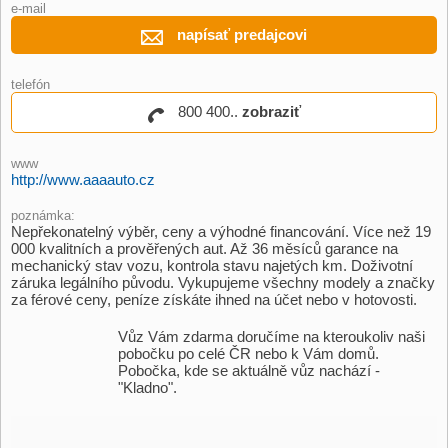
e-mail
napísať predajcovi
telefón
800 400..
zobraziť
www
http://www.aaaauto.cz
poznámka:
Nepřekonatelný výběr, ceny a výhodné financování. Více než 19
000 kvalitních a prověřených aut. Až 36 měsíců garance na
mechanický stav vozu, kontrola stavu najetých km. Doživotní
záruka legálního původu. Vykupujeme všechny modely a značky
za férové ceny, peníze získáte ihned na účet nebo v hotovosti.
Vůz Vám zdarma doručíme na kteroukoliv naši
pobočku po celé ČR nebo k Vám domů.
Pobočka, kde se aktuálně vůz nachází -
"Kladno".