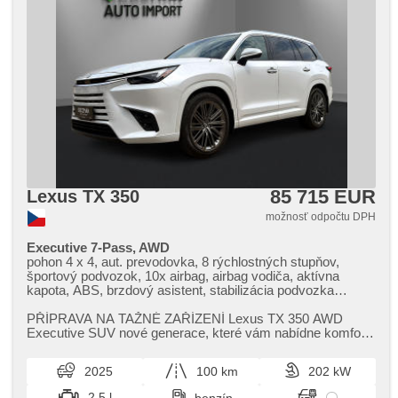
85 715 EUR
Lexus TX 350
možnosť odpočtu DPH
Executive 7-Pass, AWD
pohon 4 x 4, aut. prevodovka, 8 rýchlostných stupňov,
športový podvozok, 10x airbag, airbag vodiča, aktívna
kapota, ABS, brzdový asistent, stabilizácia podvozka
(ESP), EDS, protiprešmykový systém kolies (ASR),
núdzové brzdenie (PEBS), asistent stability prívesu (TSA),
PŘÍPRAVA NA TAŽNÉ ZAŘÍZENÍ Lexus TX 350 AWD
regulácia rychlosti pri jazde zo svahu, asistent rozjazdu do
Executive SUV nové generace,​ které vám nabídne komfort
kopca (HSA), ukazovateľ rýchlostného limitu (SLIF),
sedmi plnohodnotných míst,​ špi...
stráženie jazdného pruhu, stráženie mŕtveho uhla, asistent
2025
100 km
202 kW
jazdy v kolóne, asistent zmeny jazdného pruhu, asistent
jazdy v jazdnom pruhu, sledovanie únavy vodiča, aut.
2.5 l