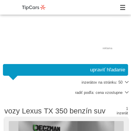
reklama
upraviť hľadanie
inzerátov na stránku:
50
radiť podľa:
cena vzostupne
1
vozy Lexus TX 350 benzín suv
inzerát