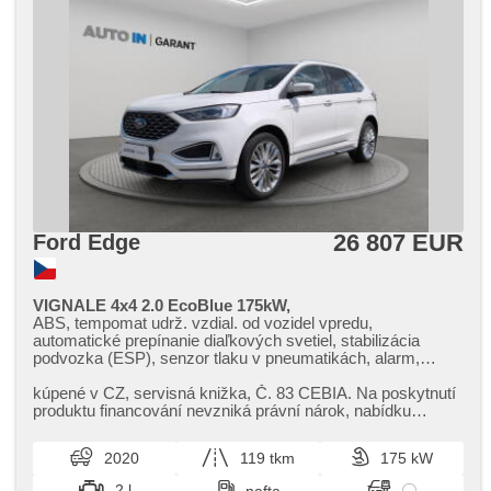
26 807 EUR
Ford Edge
VIGNALE 4x4 2.0 EcoBlue 175kW,
ABS, tempomat udrž. vzdial. od vozidel vpredu,
automatické prepínanie diaľkových svetiel, stabilizácia
podvozka (ESP), senzor tlaku v pneumatikách, alarm,
centrál diaľkový, imobilizér, Android Auto, Apple CarPlay,
bluetooth, satelitná navigácia, USB, stráženie mŕtveho uhla,
kúpené v CZ,​ servisná knižka,​ Č. 83 CEBIA. Na poskytnutí
parkovací asistent, parkovacia kamera, parkovacie senzory
produktu financování nevzniká právní nárok,​ nabídku
zadné, ukazovateľ rýchlostného limitu (SLIF), asistent
financování vozidla V...
rozjazdu do kopca (HSA), posilňovač riadenia, LED denné
2020
119 tkm
175 kW
svietenie, hmlové svetlá, deaktivácia airbagu spolujazdca,
isofix, dojazdové rezervné koleso, multifunkčný volant,
2 l