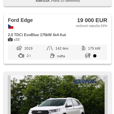
Auto ESA
, Praha 10-Štěrboholy
hmlové svetlá, el. sklopné zrkadlá, zadné svetlá LED,
natáčacie svetlomety, senzor tlaku v pneumatikách,
štartovanie tlačítkom, predné svetlá LED, ABS,
protiprešmykový systém kolies (ASR), isofix, automaticky
zatmavovací zrkadlá, parkovacia kamera, elektronická
19 000 EUR
Ford Edge
ručná brzda, asistent jazdy v jazdnom pruhu, sledovanie
únavy vodiča, núdzové brzdenie (PEBS), senzor svetiel
možnosť odpočtu DPH
2,0 TDCi EcoBlue 175kW 4x4 Aut
x33
2019
142 tkm
175 kW
2 l
nafta