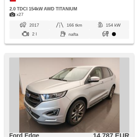
2.0 TDCI 154kW AWD TITANIUM
x27
2017
166 tkm
154 kW
2 l
nafta
14 787 EUR
Ford Edge