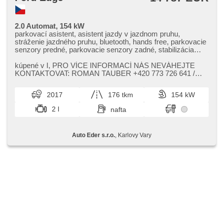
2.0 Automat, 154 kW
parkovací asistent, asistent jazdy v jazdnom pruhu,
stráženie jazdného pruhu, bluetooth, hands free, parkovacie
senzory predné, parkovacie senzory zadné, stabilizácia
podvozka (ESP), el. okná, el. predné okná, el. nastaviteľné
sedadlá, el. zrkadlá, USB, isofix, parkovacia kamera,
kúpené v I,​ PRO VÍCE INFORMACÍ NÁS NEVÁHEJTE
dvojzónová klimatizácia, aut. klimatizácia, radenie pádlami
KONTAKTOVAT: ROMAN TAUBER ​+420 773 726 641 /
pod volantom, satelitná navigácia, ukazovateľ rýchlostného
roman.tauber@autoeder.cz EVA BARTYZAL...
limitu (SLIF), vyhrievané predné sklo, vyhrievané zrkadlá,
2017
176 tkm
154 kW
vyhrievané sedadlá, zatmavené zadné sklá, start-stop
system, predné svetlá LED, denné svietenie, hmlové svetlá,
2 l
nafta
tempomat, multifunkčný volant, posilňovač riadenia,
vyhrievaný volant, el. sklopné zrkadlá, pamäť nastavenia
sedadla vodiča, brzdový asistent, asistent rozjazdu do
Auto Eder s.r.o.
, Karlovy Vary
kopca (HSA), bezkľúčové startovanie, štartovanie tlačítkom,
bezkľúčové odomykanie, elektronická ručná brzda, zadná
lakťová opierka, aut. prevodovka