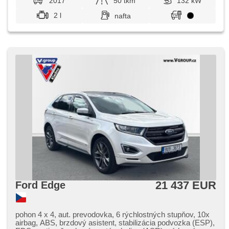
2017
50 tkm
132 kW
2 l
nafta
21 437 EUR
Ford Edge
pohon 4 x 4, aut. prevodovka, 6 rýchlostných stupňov, 10x
airbag, ABS, brzdový asistent, stabilizácia podvozka (ESP),