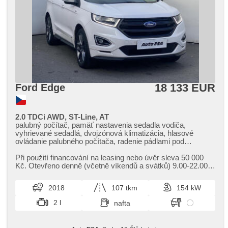
18 133 EUR
Ford Edge
2.0 TDCi AWD, ST-Line, AT
palubný počítač, pamäť nastavenia sedadla vodiča,
vyhrievané sedadlá, dvojzónová klimatizácia, hlasové
ovládanie palubného počítača, radenie pádlami pod
volantom, start-stop system, digitálny príjem rádia (DAB),
bluetooth, Android Auto, Apple CarPlay, ambientné
Při použití financování na leasing nebo úvěr sleva 50 000
osvetlenie interiéru, el. okná, aut. klimatizácia, tempomat,
Kč. Otevřeno denně (včetně víkendů a svátků) 9.00​-22.00
nastaviteľný volant, satelitná navigácia, multifunkčný volant,
hod. Kupujte vozy s garancí!
USB, tónované sklá, aut. prevodovka, bezkľúčové
2018
107 tkm
154 kW
odomykanie, el. vieko zavazadlového priestora, denné
svietenie, LED adaptívne svetlomety, automatické
2 l
nafta
prepínanie diaľkových svetiel, hliníkové kolesá, el. zrkadlá,
vyhrievané zrkadlá, posilňovač riadenia, pohon 4 x 4, centrál
diaľkový, stabilizácia podvozka (ESP), senzor stieračov,