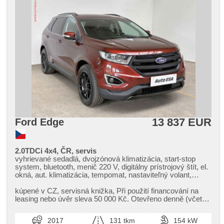
13 837 EUR
Ford Edge
2.0TDCi 4x4, ČR, servis
vyhrievané sedadlá, dvojzónová klimatizácia, start-stop
system, bluetooth, menič 220 V, digitálny prístrojový štít, el.
okná, aut. klimatizácia, tempomat, nastaviteľný volant,
multifunkčný volant, aut. prevodovka, bezkľúčové
odomykanie, denné svietenie, hliníkové kolesá, el. zrkadlá,
kúpené v CZ,​ servisná knižka,​ Při použití financování na
centrálne zamykanie, vyhrievané predné sklo, pohon 4 x 4,
leasing nebo úvěr sleva 50 000 Kč. Otevřeno denně (včetně
centrál diaľkový, stabilizácia podvozka (ESP), hmlové
víkendů a svátk...
svetlá, senzor tlaku v pneumatikách, štartovanie tlačítkom,
2017
131 tkm
154 kW
ABS, protiprešmykový systém kolies (ASR), isofix,