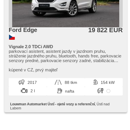
19 822 EUR
Ford Edge
Vignale 2.0 TDCi AWD
parkovací asistent, asistent jazdy v jazdnom pruhu,
stráženie jazdného pruhu, bluetooth, hands free, parkovacie
senzory predné, parkovacie senzory zadné, stabilizácia
podvozka (ESP), el. okná, el. predné okná, el. nastaviteľné
sedadlá, USB, isofix, parkovacia kamera, dvojzónová
kúpené v CZ,​ prvý majiteľ
klimatizácia, aut. klimatizácia, radenie pádlami pod
volantom, ukazovateľ rýchlostného limitu (SLIF), vyhrievané
2017
88 tkm
154 kW
predné sklo, vyhrievané zrkadlá, vyhrievané sedadlá,
vyhřívaná zadní sedadla, zatmavené zadné sklá, denné
2 l
nafta
svietenie, hmlové svetlá, kožené čalúnenie, poťahy koža,
tempomat, multifunkčný volant, posilňovač riadenia,
odvetrávané sedadlá, vyhrievaný volant, el. sklopné zrkadlá,
Louwman Automarket Ústí - ojeté vozy a referenční
, Ústí nad
el. zrkadlá, pamäť nastavenia sedadla vodiča, asistent
Labem
rozjazdu do kopca (HSA), bezkľúčové startovanie,
štartovanie tlačítkom, bezkľúčové odomykanie, elektronická
ručná brzda, zadná lakťová opierka, aut. prevodovka