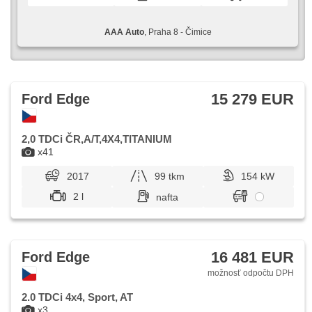
AAA Auto
, Praha 8 - Čimice
15 279 EUR
Ford Edge
2,0 TDCi ČR,A/T,4X4,TITANIUM
x41
2017
99 tkm
154 kW
2 l
nafta
16 481 EUR
Ford Edge
možnosť odpočtu DPH
2.0 TDCi 4x4, Sport, AT
x3