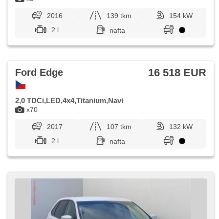
2016
139 tkm
154 kW
2 l
nafta
16 518 EUR
Ford Edge
2,0 TDCi,LED,4x4,Titanium,Navi
x70
2017
107 tkm
132 kW
2 l
nafta