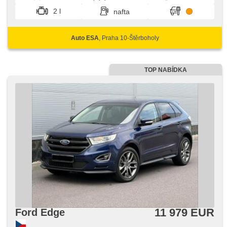
elektronická ručná brzda, imobilizér, senzor svetiel, 10x
2 l
nafta
airbag
Auto ESA
, Praha 10-Štěrboholy
TOP NABÍDKA
11 979 EUR
Ford Edge