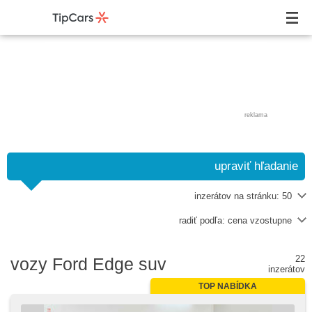
reklama
upraviť hľadanie
inzerátov na stránku:
50
radiť podľa:
cena vzostupne
22
vozy Ford Edge suv
inzerátov
TOP NABÍDKA