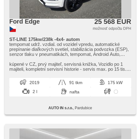
ostrekovačov čelného skla, delené zadné sedadlá, zadná
lakťová opierka, zadný stierač, zatmavené zadné sklá,
menič 220 V, vyhřívaná zadní sedadla
25 568 EUR
Ford Edge
možnosť odpočtu DPH
ST-LINE 175kw/238k -4x4- autom
tempomat udrž. vzdial. od vozidel vpredu, automatické
prepínanie diaľkových svetiel, stabilizácia podvozka (ESP),
senzor tlaku v pneumatikách, tempomat, Android Auto,
Apple CarPlay, autorádio, satelitná navigácia, USB,
parkovací asistent, parkovacia kamera, ukazovateľ
kúpené v CZ,​ prvý majiteľ,​ servisná knižka,​ Vozidlo po 1
rýchlostného limitu (SLIF), asistent rozjazdu do kopca
majiteli,​ kompletní servisní historie ​- servis max. po 15 tis.
(HSA), denné svietenie, LED adaptívne svetlomety, LED
km. Na pos...
denné svietenie, hmlové svetlá, centrál diaľkový, imobilizér,
2019
91 tkm
175 kW
deaktivácia airbagu spolujazdca, isofix, delené zadné
sedadlá, el. nastaviteľné sedadlá, vyhrievané sedadlá,
2 l
nafta
vyhrievaný volant, multifunkčný volant, nastaviteľný volant,
palubný počítač, el. sklopné zrkadlá, tónované sklá,
vyhrievané zrkadlá, zatmavené zadné sklá, panoramatická
AUTO IN s.r.o.
, Pardubice
strecha, strešné okno, senzor stieračov, vyhrievané predné
sklo, ťažné zariadenie