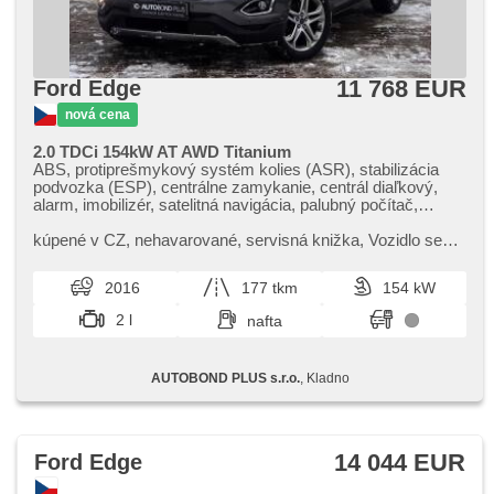
klimatizovaná priehradka, delené zadné sedadlá, zadný
stierač, tónované sklá, menič 220 V, wifi hotspot, vyhřívaná
zadní sedadla
11 768 EUR
Ford Edge
nová cena
2.0 TDCi 154kW AT AWD Titanium
ABS, protiprešmykový systém kolies (ASR), stabilizácia
podvozka (ESP), centrálne zamykanie, centrál diaľkový,
alarm, imobilizér, satelitná navigácia, palubný počítač,
hmlové svetlá, el. zrkadlá, vyhrievané zrkadlá, hliníkové
kolesá, vyhrievané sedadlá, multifunkčný volant, pohon 4 x
kúpené v CZ,​ nehavarované,​ servisná knižka,​ Vozidlo se
4, posilňovač riadenia, senzor stieračov, autorádio, 6x
nachází na provozovně AUTOBOND Plus KLADNO,​
airbag, el. okná, vyhrievané predné sklo, brzdový asistent,
Unhošťská 2743;​ Využijte naši s...
2016
177 tkm
154 kW
vonkajší teplomer, delené zadné sedadlá, aut. prevodovka,
bezkľúčové odomykanie, denné svietenie, senzor tlaku v
2 l
nafta
pneumatikách, predné svetlá LED, parkovacia kamera,
start-stop system, bluetooth, el. vieko zavazadlového
priestora, el. sklopné zrkadlá, isofix, nastaviteľný volant,
AUTOBOND PLUS s.r.o.
, Kladno
štartovanie tlačítkom, parkovacie senzory zadné, stráženie
jazdného pruhu, USB, senzor svetiel, stráženie mŕtveho
uhla, LED denné svietenie
14 044 EUR
Ford Edge